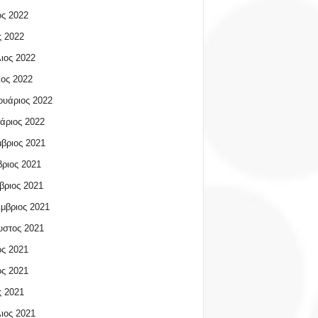
ος 2022
 2022
ιος 2022
ος 2022
υάριος 2022
άριος 2022
βριος 2021
ριος 2021
βριος 2021
μβριος 2021
υστος 2021
ος 2021
ος 2021
 2021
ιος 2021