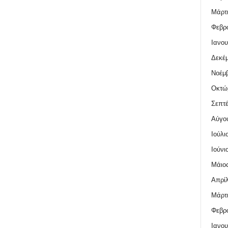
Μάρτι
Φεβρο
Ιανου
Δεκέμ
Νοέμβ
Οκτώ
Σεπτέ
Αύγο
Ιούλι
Ιούνι
Μάιος
Απρίλ
Μάρτι
Φεβρο
Ιανου