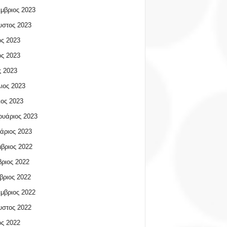
μβριος 2023
υστος 2023
ος 2023
ος 2023
 2023
ιος 2023
ος 2023
υάριος 2023
άριος 2023
βριος 2022
ριος 2022
βριος 2022
μβριος 2022
υστος 2022
ος 2022