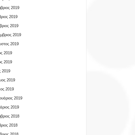
βριος 2019
ριος 2019
βριος 2019
μβριος 2019
υστος 2019
ος 2019
ος 2019
 2019
ιος 2019
ος 2019
υάριος 2019
άριος 2019
βριος 2018
ριος 2018
βριος 2018