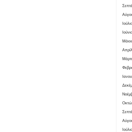
Σεπτέ
Αύγο
Ιούλι
Ιούνι
Μάιος
Απρίλ
Μάρτι
Φεβρο
Ιανου
Δεκέμ
Νοέμβ
Οκτώ
Σεπτέ
Αύγο
Ιούλι