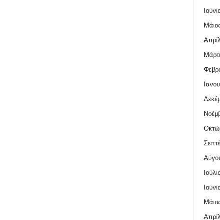
Ιούνι
Μάιος
Απρίλ
Μάρτι
Φεβρο
Ιανου
Δεκέμ
Νοέμβ
Οκτώ
Σεπτέ
Αύγο
Ιούλι
Ιούνι
Μάιος
Απρίλ