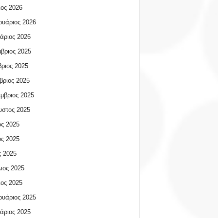
ος 2026
υάριος 2026
άριος 2026
βριος 2025
ριος 2025
βριος 2025
μβριος 2025
υστος 2025
ος 2025
ος 2025
 2025
ιος 2025
ος 2025
υάριος 2025
άριος 2025