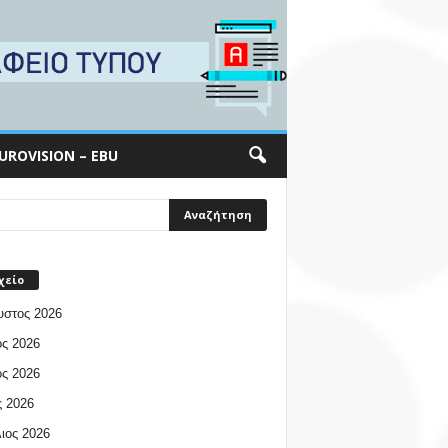
UROVISION – EBU
χείο
υστος 2026
ος 2026
ος 2026
 2026
ιος 2026