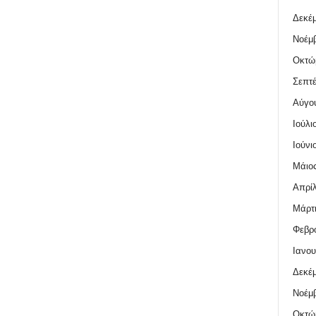
Δεκέμ
Νοέμβ
Οκτώ
Σεπτέ
Αύγο
Ιούλι
Ιούνι
Μάιος
Απρίλ
Μάρτι
Φεβρο
Ιανου
Δεκέμ
Νοέμβ
Οκτώ