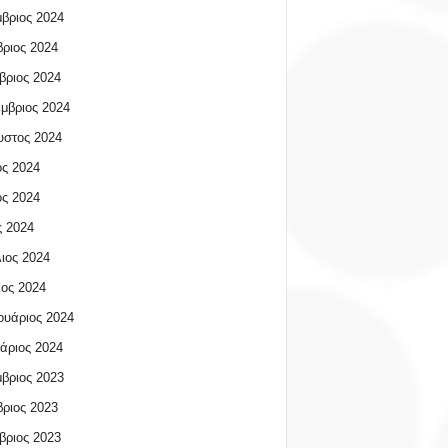
βριος 2024
ριος 2024
βριος 2024
μβριος 2024
υστος 2024
ος 2024
ος 2024
 2024
ιος 2024
ος 2024
υάριος 2024
άριος 2024
βριος 2023
ριος 2023
βριος 2023