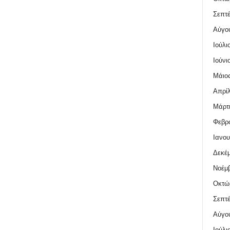
Σεπτέ
Αύγο
Ιούλι
Ιούνι
Μάιος
Απρίλ
Μάρτι
Φεβρο
Ιανου
Δεκέμ
Νοέμβ
Οκτώ
Σεπτέ
Αύγο
Ιούλι