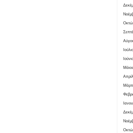
Δεκέμ
Νοέμβ
Οκτώ
Σεπτέ
Αύγο
Ιούλι
Ιούνι
Μάιος
Απρίλ
Μάρτι
Φεβρο
Ιανου
Δεκέμ
Νοέμβ
Οκτώ