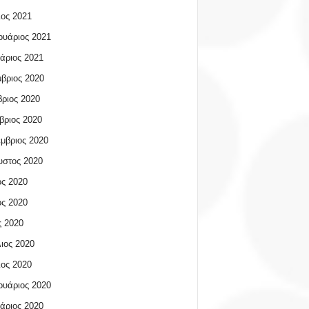
ος 2021
υάριος 2021
άριος 2021
βριος 2020
ριος 2020
βριος 2020
μβριος 2020
υστος 2020
ος 2020
ος 2020
 2020
ιος 2020
ος 2020
υάριος 2020
άριος 2020