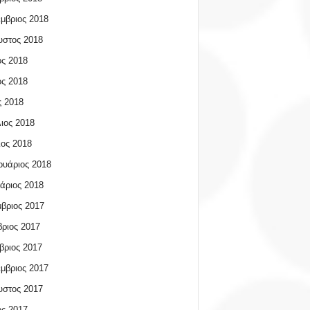
μβριος 2018
υστος 2018
ος 2018
ος 2018
 2018
ιος 2018
ος 2018
υάριος 2018
άριος 2018
βριος 2017
ριος 2017
βριος 2017
μβριος 2017
υστος 2017
ος 2017