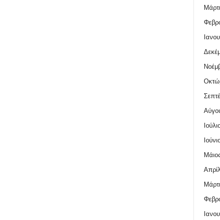
Μάρτι
Φεβρο
Ιανου
Δεκέμ
Νοέμβ
Οκτώ
Σεπτέ
Αύγο
Ιούλι
Ιούνι
Μάιος
Απρίλ
Μάρτι
Φεβρο
Ιανου