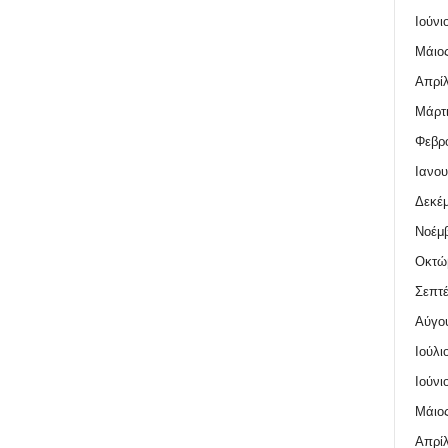
Ιούνι
Μάιος
Απρίλ
Μάρτι
Φεβρο
Ιανου
Δεκέμ
Νοέμβ
Οκτώ
Σεπτέ
Αύγο
Ιούλι
Ιούνι
Μάιος
Απρίλ