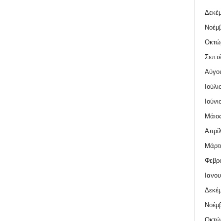
Δεκέμ
Νοέμβ
Οκτώ
Σεπτέ
Αύγο
Ιούλι
Ιούνι
Μάιος
Απρίλ
Μάρτι
Φεβρο
Ιανου
Δεκέμ
Νοέμβ
Οκτώ