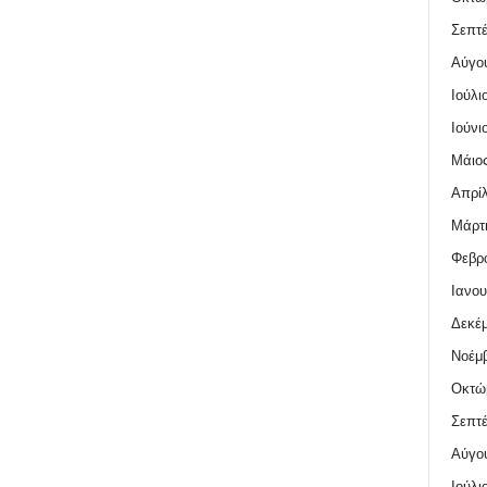
Σεπτέ
Αύγο
Ιούλι
Ιούνι
Μάιος
Απρίλ
Μάρτι
Φεβρο
Ιανου
Δεκέμ
Νοέμβ
Οκτώ
Σεπτέ
Αύγο
Ιούλι