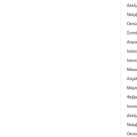
Δεκέμ
Νοέμβ
Οκτώ
Σεπτέ
Αύγο
Ιούλι
Ιούνι
Μάιος
Απρίλ
Μάρτι
Φεβρο
Ιανου
Δεκέμ
Νοέμβ
Οκτώ