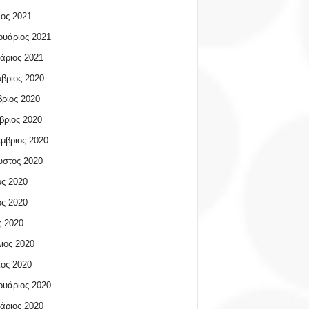
ος 2021
υάριος 2021
άριος 2021
βριος 2020
ριος 2020
βριος 2020
μβριος 2020
υστος 2020
ος 2020
ος 2020
 2020
ιος 2020
ος 2020
υάριος 2020
άριος 2020