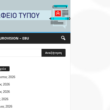
UROVISION – EBU
χείο
υστος 2026
ος 2026
ος 2026
 2026
ιος 2026