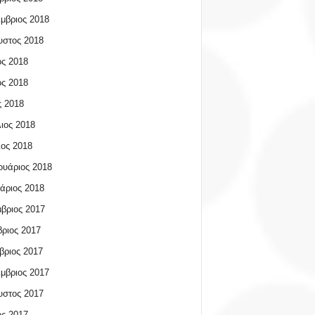
μβριος 2018
υστος 2018
ος 2018
ος 2018
 2018
ιος 2018
ος 2018
υάριος 2018
άριος 2018
βριος 2017
ριος 2017
βριος 2017
μβριος 2017
υστος 2017
ος 2017