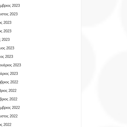
μβριος 2023
υστος 2023
ος 2023
ος 2023
 2023
ιος 2023
ος 2023
υάριος 2023
άριος 2023
βριος 2022
ριος 2022
βριος 2022
μβριος 2022
υστος 2022
ος 2022