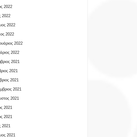
ος 2022
 2022
ιος 2022
ος 2022
υάριος 2022
άριος 2022
βριος 2021
ριος 2021
βριος 2021
μβριος 2021
υστος 2021
ος 2021
ος 2021
 2021
ιος 2021