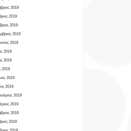
βριος 2019
ριος 2019
βριος 2019
μβριος 2019
υστος 2019
ος 2019
ος 2019
 2019
ιος 2019
ος 2019
υάριος 2019
άριος 2019
βριος 2018
ριος 2018
βριος 2018