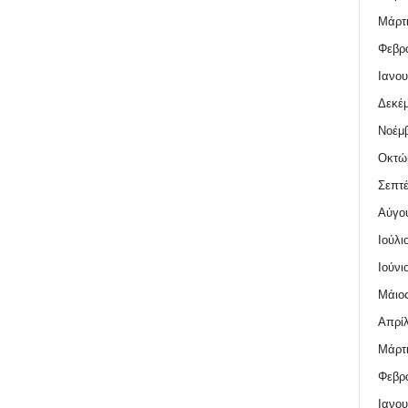
Μάρτι
Φεβρο
Ιανου
Δεκέμ
Νοέμβ
Οκτώ
Σεπτέ
Αύγο
Ιούλι
Ιούνι
Μάιος
Απρίλ
Μάρτι
Φεβρο
Ιανου