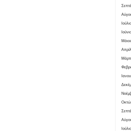
Σεπτέ
Αύγο
Ιούλι
Ιούνι
Μάιος
Απρίλ
Μάρτι
Φεβρο
Ιανου
Δεκέμ
Νοέμβ
Οκτώ
Σεπτέ
Αύγο
Ιούλι