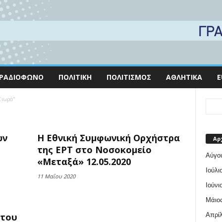
ΡΑΔΙΌΦΩΝΟ
ΠΟΛΙΤΙΚΉ
ΠΟΛΙΤΙΣΜΌΣ
ΑΘΛΗΤΙΚΆ
E
 Σιωρά"
ων
Η Εθνική Συμφωνική Ορχήστρα
Αρ
της ΕΡΤ στο Νοσοκομείο
Αύγο
«Μεταξά» 12.05.2020
Ιούλι
11 Μαΐου 2020
Ιούνι
Μάιος
Απρίλ
 του