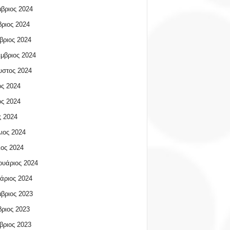
βριος 2024
ριος 2024
βριος 2024
μβριος 2024
υστος 2024
ος 2024
ος 2024
 2024
ιος 2024
ος 2024
υάριος 2024
άριος 2024
βριος 2023
ριος 2023
βριος 2023