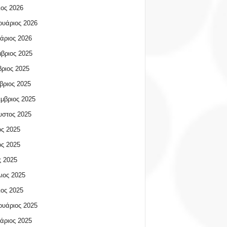
ος 2026
υάριος 2026
άριος 2026
βριος 2025
ριος 2025
βριος 2025
μβριος 2025
υστος 2025
ος 2025
ος 2025
 2025
ιος 2025
ος 2025
υάριος 2025
άριος 2025