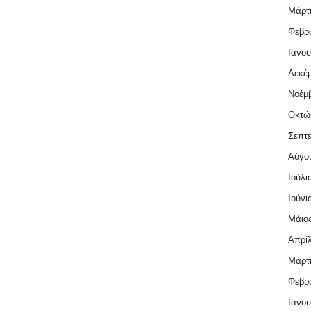
Μάρτι
Φεβρο
Ιανου
Δεκέμ
Νοέμβ
Οκτώ
Σεπτέ
Αύγο
Ιούλι
Ιούνι
Μάιος
Απρίλ
Μάρτι
Φεβρο
Ιανου