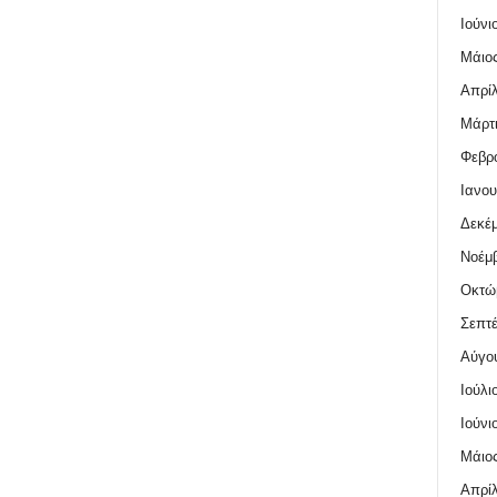
Ιούνι
Μάιος
Απρίλ
Μάρτι
Φεβρο
Ιανου
Δεκέμ
Νοέμβ
Οκτώ
Σεπτέ
Αύγο
Ιούλι
Ιούνι
Μάιος
Απρίλ