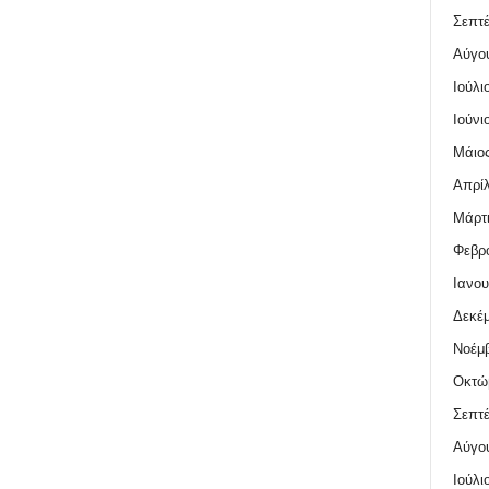
Σεπτέ
Αύγο
Ιούλι
Ιούνι
Μάιος
Απρίλ
Μάρτι
Φεβρο
Ιανου
Δεκέμ
Νοέμβ
Οκτώ
Σεπτέ
Αύγο
Ιούλι