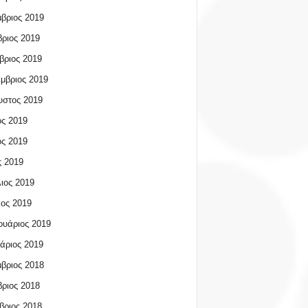
βριος 2019
ριος 2019
βριος 2019
μβριος 2019
υστος 2019
ος 2019
ος 2019
 2019
ιος 2019
ος 2019
υάριος 2019
άριος 2019
βριος 2018
ριος 2018
βριος 2018