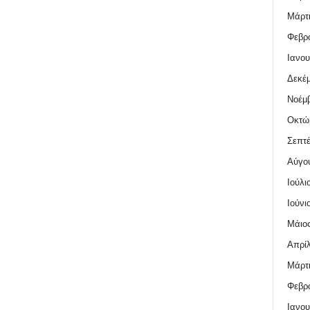
Μάρτι
Φεβρο
Ιανου
Δεκέμ
Νοέμβ
Οκτώ
Σεπτέ
Αύγο
Ιούλι
Ιούνι
Μάιος
Απρίλ
Μάρτι
Φεβρο
Ιανου