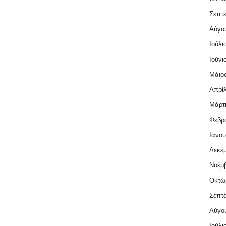
Σεπτέ
Αύγο
Ιούλι
Ιούνι
Μάιος
Απρίλ
Μάρτι
Φεβρο
Ιανου
Δεκέμ
Νοέμβ
Οκτώ
Σεπτέ
Αύγο
Ιούλι