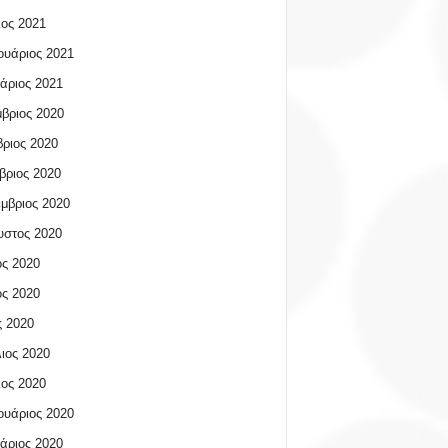
ος 2021
υάριος 2021
άριος 2021
βριος 2020
ριος 2020
βριος 2020
μβριος 2020
υστος 2020
ος 2020
ος 2020
 2020
ιος 2020
ος 2020
υάριος 2020
άριος 2020