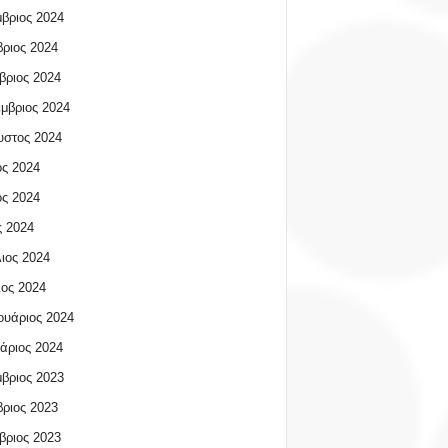
βριος 2024
ριος 2024
βριος 2024
μβριος 2024
υστος 2024
ος 2024
ος 2024
 2024
ιος 2024
ος 2024
υάριος 2024
άριος 2024
βριος 2023
ριος 2023
βριος 2023