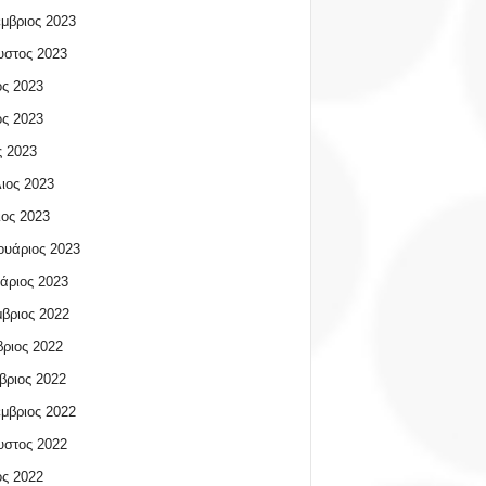
μβριος 2023
υστος 2023
ος 2023
ος 2023
 2023
ιος 2023
ος 2023
υάριος 2023
άριος 2023
βριος 2022
ριος 2022
βριος 2022
μβριος 2022
υστος 2022
ος 2022