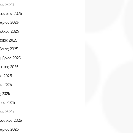
ος 2026
υάριος 2026
άριος 2026
βριος 2025
ριος 2025
βριος 2025
μβριος 2025
υστος 2025
ος 2025
ος 2025
 2025
ιος 2025
ος 2025
υάριος 2025
άριος 2025