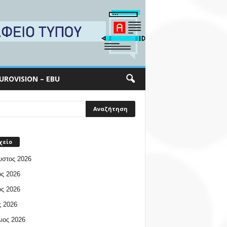
UROVISION – EBU
χείο
υστος 2026
ος 2026
ος 2026
 2026
ιος 2026