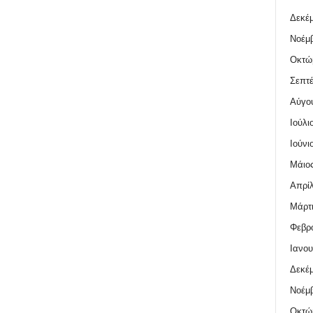
Δεκέμ
Νοέμβ
Οκτώ
Σεπτέ
Αύγο
Ιούλι
Ιούνι
Μάιος
Απρίλ
Μάρτι
Φεβρο
Ιανου
Δεκέμ
Νοέμβ
Οκτώ