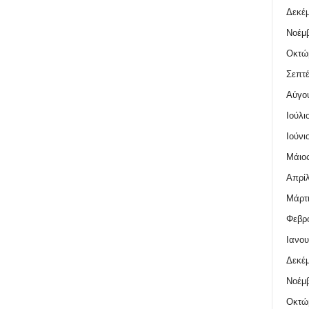
Δεκέμ
Νοέμβ
Οκτώ
Σεπτέ
Αύγο
Ιούλι
Ιούνι
Μάιος
Απρίλ
Μάρτι
Φεβρο
Ιανου
Δεκέμ
Νοέμβ
Οκτώ