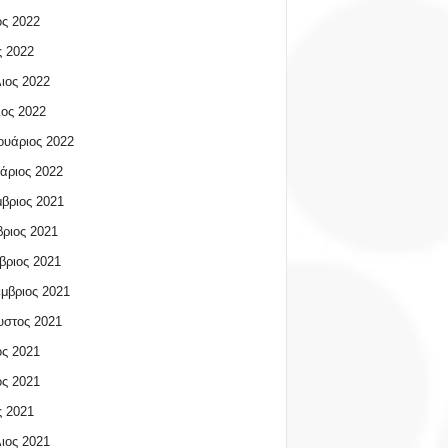
ος 2022
 2022
ιος 2022
ος 2022
υάριος 2022
άριος 2022
βριος 2021
ριος 2021
βριος 2021
μβριος 2021
υστος 2021
ος 2021
ος 2021
 2021
ιος 2021