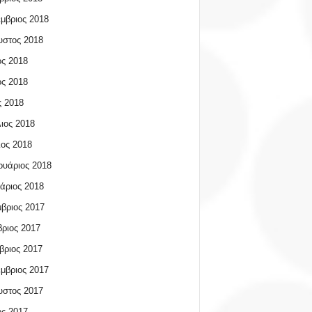
μβριος 2018
υστος 2018
ος 2018
ος 2018
 2018
ιος 2018
ος 2018
υάριος 2018
άριος 2018
βριος 2017
ριος 2017
βριος 2017
μβριος 2017
υστος 2017
ος 2017