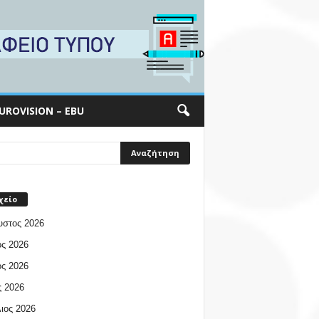
UROVISION – EBU
χείο
υστος 2026
ος 2026
ος 2026
 2026
ιος 2026