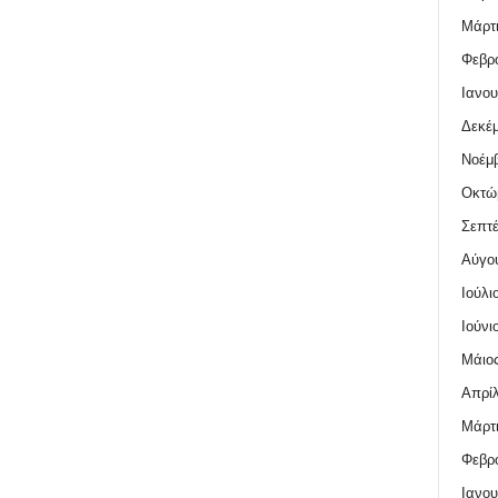
Μάρτι
Φεβρο
Ιανου
Δεκέμ
Νοέμβ
Οκτώ
Σεπτέ
Αύγο
Ιούλι
Ιούνι
Μάιος
Απρίλ
Μάρτι
Φεβρο
Ιανου