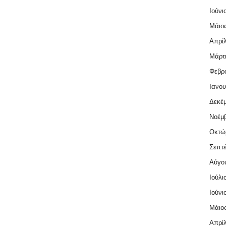
Ιούνι
Μάιος
Απρίλ
Μάρτι
Φεβρο
Ιανου
Δεκέμ
Νοέμβ
Οκτώ
Σεπτέ
Αύγο
Ιούλι
Ιούνι
Μάιος
Απρίλ