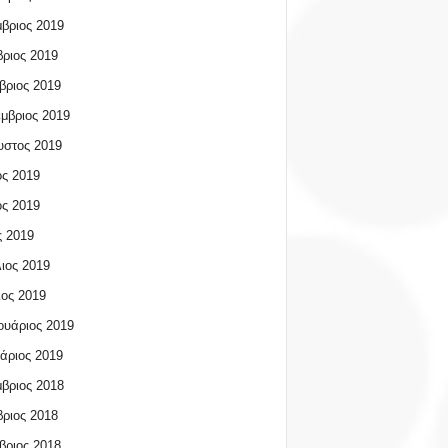
βριος 2019
ριος 2019
βριος 2019
μβριος 2019
υστος 2019
ος 2019
ος 2019
 2019
ιος 2019
ος 2019
υάριος 2019
άριος 2019
βριος 2018
ριος 2018
βριος 2018