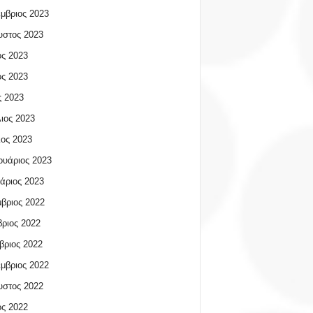
μβριος 2023
υστος 2023
ος 2023
ος 2023
 2023
ιος 2023
ος 2023
υάριος 2023
άριος 2023
βριος 2022
ριος 2022
βριος 2022
μβριος 2022
υστος 2022
ος 2022