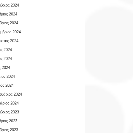
βριος 2024
ριος 2024
βριος 2024
μβριος 2024
υστος 2024
ος 2024
ος 2024
 2024
ιος 2024
ος 2024
υάριος 2024
άριος 2024
βριος 2023
ριος 2023
βριος 2023