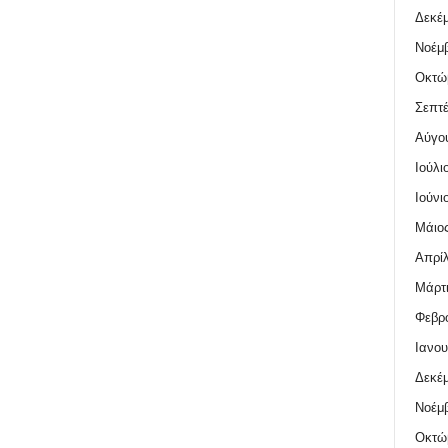
Δεκέμ
Νοέμβ
Οκτώ
Σεπτέ
Αύγο
Ιούλι
Ιούνι
Μάιος
Απρίλ
Μάρτι
Φεβρο
Ιανου
Δεκέμ
Νοέμβ
Οκτώ