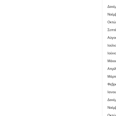
Δεκέμ
Νοέμβ
Οκτώ
Σεπτέ
Αύγο
Ιούλι
Ιούνι
Μάιος
Απρίλ
Μάρτι
Φεβρο
Ιανου
Δεκέμ
Νοέμβ
Οκτώ