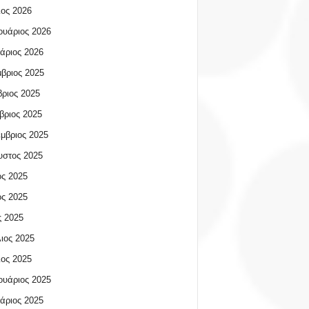
ος 2026
υάριος 2026
άριος 2026
βριος 2025
ριος 2025
βριος 2025
μβριος 2025
υστος 2025
ος 2025
ος 2025
 2025
ιος 2025
ος 2025
υάριος 2025
άριος 2025