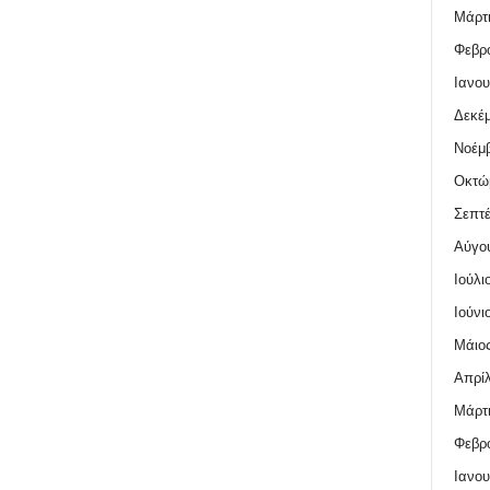
Μάρτι
Φεβρο
Ιανου
Δεκέμ
Νοέμβ
Οκτώ
Σεπτέ
Αύγο
Ιούλι
Ιούνι
Μάιος
Απρίλ
Μάρτι
Φεβρο
Ιανου