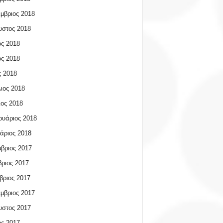
μβριος 2018
υστος 2018
ος 2018
ος 2018
 2018
ιος 2018
ος 2018
υάριος 2018
άριος 2018
βριος 2017
ριος 2017
βριος 2017
μβριος 2017
υστος 2017
ος 2017