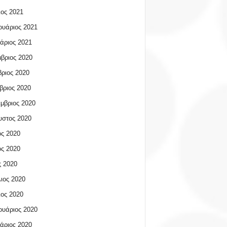
ος 2021
υάριος 2021
άριος 2021
βριος 2020
ριος 2020
βριος 2020
μβριος 2020
υστος 2020
ος 2020
ος 2020
 2020
ιος 2020
ος 2020
υάριος 2020
άριος 2020