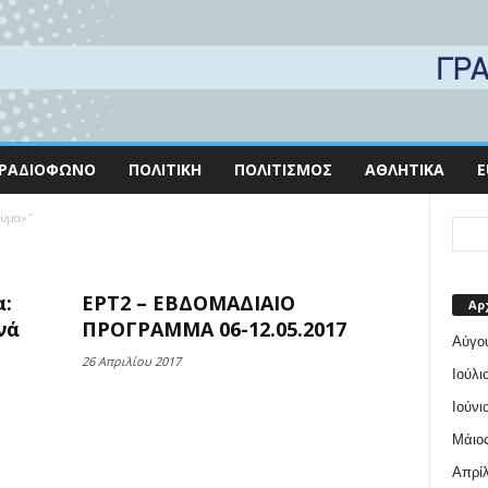
ΡΑΔΙΌΦΩΝΟ
ΠΟΛΙΤΙΚΉ
ΠΟΛΙΤΙΣΜΌΣ
ΑΘΛΗΤΙΚΆ
E
δυμα»"
α:
ΕΡΤ2 – ΕΒΔΟΜΑΔΙΑΙΟ
Αρ
νά
ΠΡΟΓΡΑΜΜΑ 06-12.05.2017
Αύγο
26 Απριλίου 2017
Ιούλι
Ιούνι
Μάιος
Απρίλ