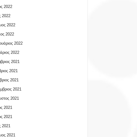
ος 2022
 2022
ιος 2022
ος 2022
υάριος 2022
άριος 2022
βριος 2021
ριος 2021
βριος 2021
μβριος 2021
υστος 2021
ος 2021
ος 2021
 2021
ιος 2021