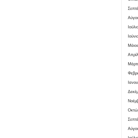
Σεπτέ
Αύγο
Ιούλι
Ιούνι
Μάιος
Απρίλ
Μάρτι
Φεβρο
Ιανου
Δεκέμ
Νοέμβ
Οκτώ
Σεπτέ
Αύγο
Ιούλι