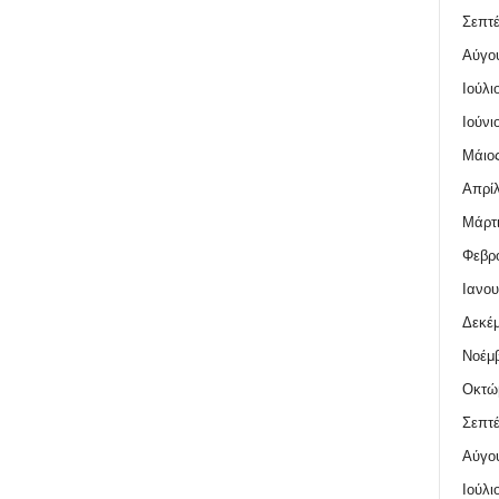
Σεπτέ
Αύγο
Ιούλι
Ιούνι
Μάιος
Απρίλ
Μάρτι
Φεβρο
Ιανου
Δεκέμ
Νοέμβ
Οκτώ
Σεπτέ
Αύγο
Ιούλι