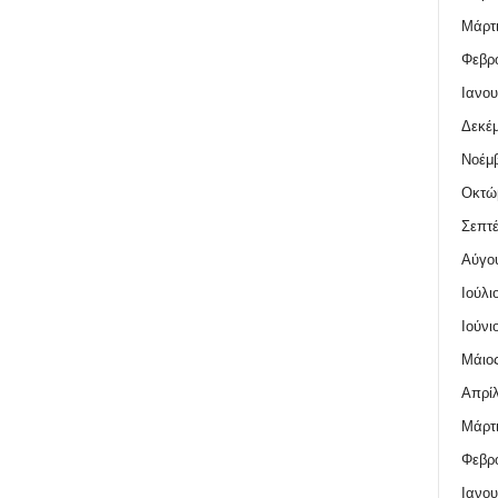
Μάρτι
Φεβρο
Ιανου
Δεκέμ
Νοέμβ
Οκτώ
Σεπτέ
Αύγο
Ιούλι
Ιούνι
Μάιος
Απρίλ
Μάρτι
Φεβρο
Ιανου