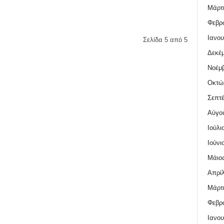
Μάρτι
Φεβρο
Ιανου
Σελίδα 5 από 5
Δεκέμ
Νοέμβ
Οκτώ
Σεπτέ
Αύγο
Ιούλι
Ιούνι
Μάιος
Απρίλ
Μάρτι
Φεβρο
Ιανου