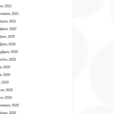
ος 2021
υάριος 2021
άριος 2021
βριος 2020
ριος 2020
βριος 2020
μβριος 2020
υστος 2020
ος 2020
ος 2020
 2020
ιος 2020
ος 2020
υάριος 2020
άριος 2020