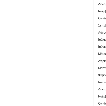
Δεκέμ
Νοέμβ
Οκτώ
Σεπτέ
Αύγο
Ιούλι
Ιούνι
Μάιος
Απρίλ
Μάρτι
Φεβρο
Ιανου
Δεκέμ
Νοέμβ
Οκτώ