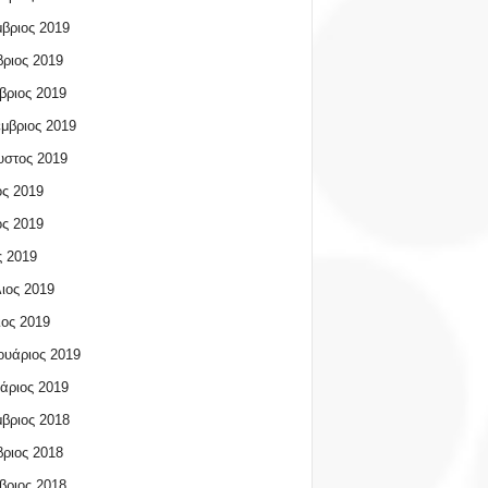
βριος 2019
ριος 2019
βριος 2019
μβριος 2019
υστος 2019
ος 2019
ος 2019
 2019
ιος 2019
ος 2019
υάριος 2019
άριος 2019
βριος 2018
ριος 2018
βριος 2018