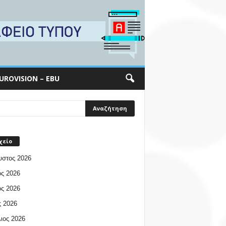
UROVISION – EBU
χείο
υστος 2026
ος 2026
ος 2026
 2026
ιος 2026