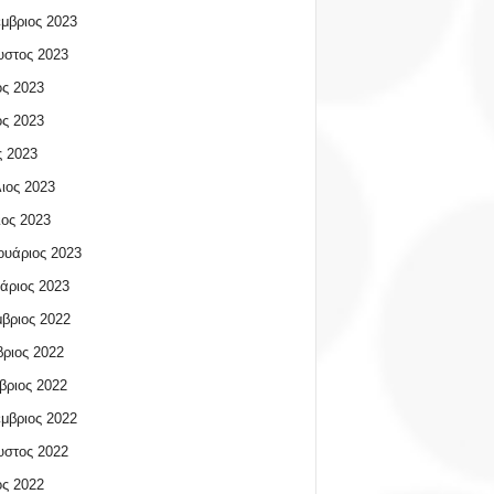
μβριος 2023
υστος 2023
ος 2023
ος 2023
 2023
ιος 2023
ος 2023
υάριος 2023
άριος 2023
βριος 2022
ριος 2022
βριος 2022
μβριος 2022
υστος 2022
ος 2022