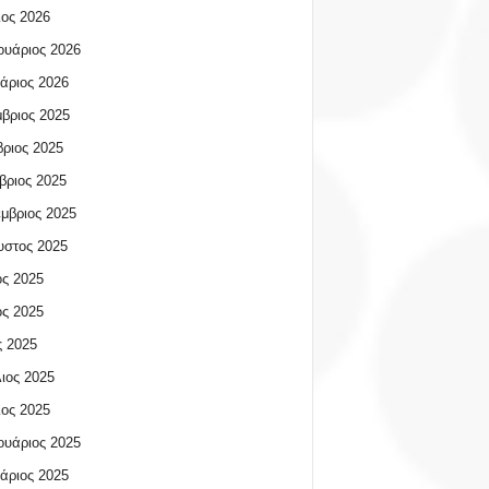
ος 2026
υάριος 2026
άριος 2026
βριος 2025
ριος 2025
βριος 2025
μβριος 2025
υστος 2025
ος 2025
ος 2025
 2025
ιος 2025
ος 2025
υάριος 2025
άριος 2025