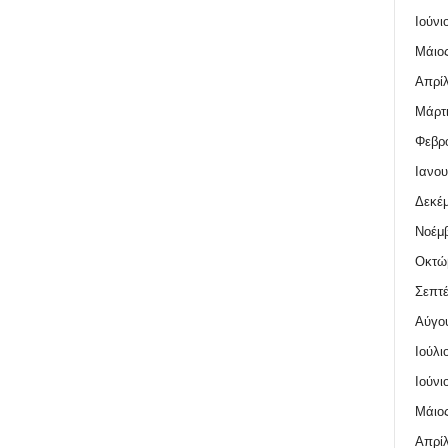
Ιούνι
Μάιος
Απρίλ
Μάρτι
Φεβρο
Ιανου
Δεκέμ
Νοέμβ
Οκτώ
Σεπτέ
Αύγο
Ιούλι
Ιούνι
Μάιος
Απρίλ