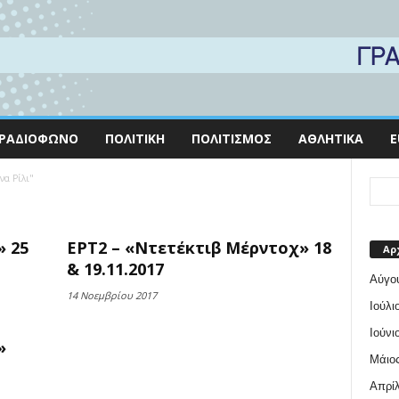
ΡΑΔΙΌΦΩΝΟ
ΠΟΛΙΤΙΚΉ
ΠΟΛΙΤΙΣΜΌΣ
ΑΘΛΗΤΙΚΆ
E
να Ρίλι"
» 25
ΕΡΤ2 – «Ντετέκτιβ Μέρντοχ» 18
Αρ
& 19.11.2017
Αύγο
14 Νοεμβρίου 2017
Ιούλι
Ιούνι
»
Μάιος
Απρίλ