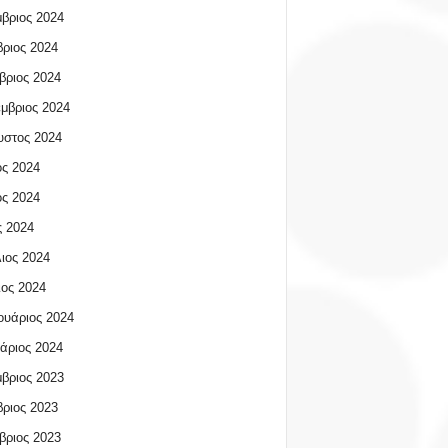
βριος 2024
ριος 2024
βριος 2024
μβριος 2024
υστος 2024
ος 2024
ος 2024
 2024
ιος 2024
ος 2024
υάριος 2024
άριος 2024
βριος 2023
ριος 2023
βριος 2023