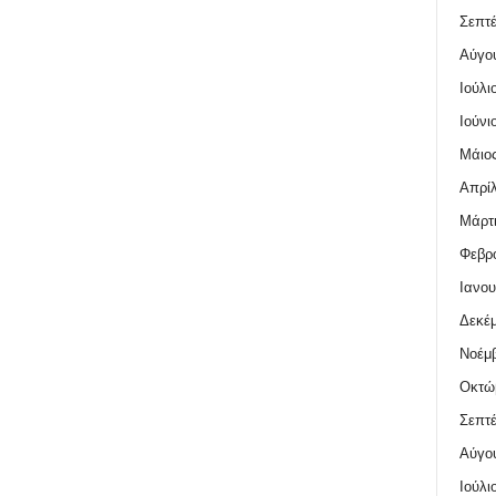
Σεπτέ
Αύγο
Ιούλι
Ιούνι
Μάιος
Απρίλ
Μάρτι
Φεβρο
Ιανου
Δεκέμ
Νοέμβ
Οκτώ
Σεπτέ
Αύγο
Ιούλι