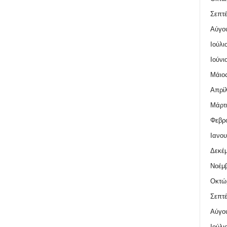
Σεπτέ
Αύγο
Ιούλι
Ιούνι
Μάιος
Απρίλ
Μάρτι
Φεβρο
Ιανου
Δεκέμ
Νοέμβ
Οκτώ
Σεπτέ
Αύγο
Ιούλι