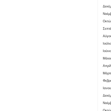
Δεκέμ
Νοέμβ
Οκτώ
Σεπτέ
Αύγο
Ιούλι
Ιούνι
Μάιος
Απρίλ
Μάρτι
Φεβρο
Ιανου
Δεκέμ
Νοέμβ
Οκτώ