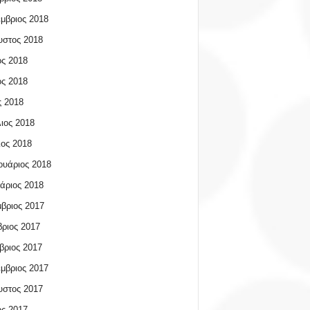
μβριος 2018
υστος 2018
ος 2018
ος 2018
 2018
ιος 2018
ος 2018
υάριος 2018
άριος 2018
βριος 2017
ριος 2017
βριος 2017
μβριος 2017
υστος 2017
ος 2017