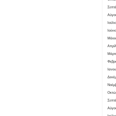
Σεπτέ
Αύγο
Ιούλι
Ιούνι
Μάιος
Απρίλ
Μάρτι
Φεβρο
Ιανου
Δεκέμ
Νοέμβ
Οκτώ
Σεπτέ
Αύγο
Ιούλι