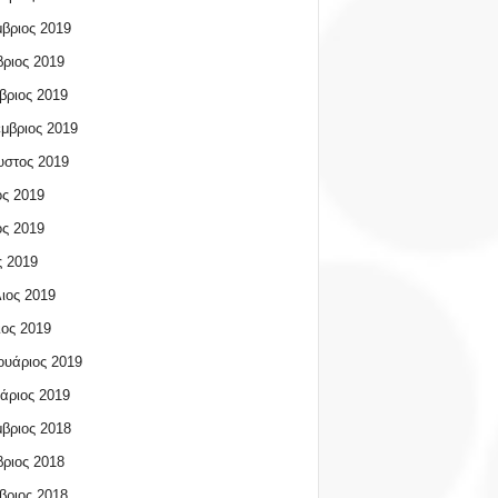
βριος 2019
ριος 2019
βριος 2019
μβριος 2019
υστος 2019
ος 2019
ος 2019
 2019
ιος 2019
ος 2019
υάριος 2019
άριος 2019
βριος 2018
ριος 2018
βριος 2018