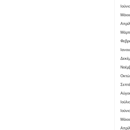
Ιούνι
Μάιος
Απρίλ
Μάρτι
Φεβρο
Ιανου
Δεκέμ
Νοέμβ
Οκτώ
Σεπτέ
Αύγο
Ιούλι
Ιούνι
Μάιος
Απρίλ