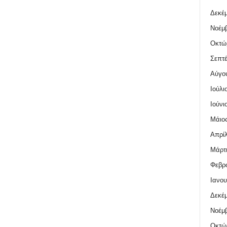
Δεκέμ
Νοέμβ
Οκτώ
Σεπτέ
Αύγο
Ιούλι
Ιούνι
Μάιος
Απρίλ
Μάρτι
Φεβρο
Ιανου
Δεκέμ
Νοέμβ
Οκτώ