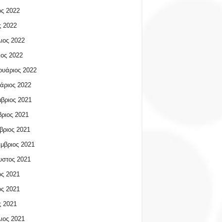
ος 2022
 2022
ιος 2022
ος 2022
υάριος 2022
άριος 2022
βριος 2021
ριος 2021
βριος 2021
μβριος 2021
υστος 2021
ος 2021
ος 2021
 2021
ιος 2021