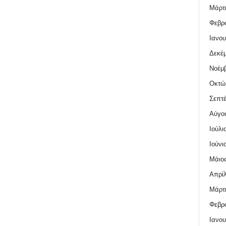
Μάρτι
Φεβρο
Ιανου
Δεκέμ
Νοέμβ
Οκτώ
Σεπτέ
Αύγο
Ιούλι
Ιούνι
Μάιος
Απρίλ
Μάρτι
Φεβρο
Ιανου