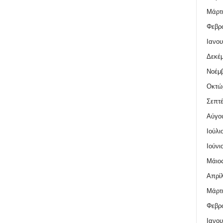
Μάρτι
Φεβρο
Ιανου
Δεκέμ
Νοέμβ
Οκτώ
Σεπτέ
Αύγο
Ιούλι
Ιούνι
Μάιος
Απρίλ
Μάρτι
Φεβρο
Ιανου