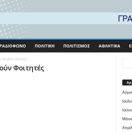
ΡΑΔΙΌΦΩΝΟ
ΠΟΛΙΤΙΚΉ
ΠΟΛΙΤΙΣΜΌΣ
ΑΘΛΗΤΙΚΆ
E
ές Βοηθούν Φοιτητές"
θούν Φοιτητές
Αρ
Αύγο
Ιούλι
Ιούνι
Μάιος
Απρίλ