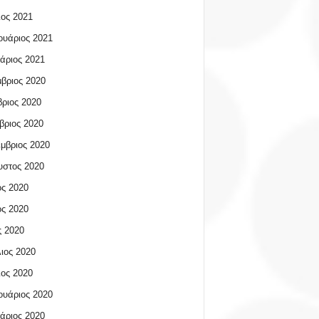
ος 2021
υάριος 2021
άριος 2021
βριος 2020
ριος 2020
βριος 2020
μβριος 2020
υστος 2020
ος 2020
ος 2020
 2020
ιος 2020
ος 2020
υάριος 2020
άριος 2020