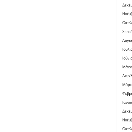
Δεκέμ
Νοέμβ
Οκτώ
Σεπτέ
Αύγο
Ιούλι
Ιούνι
Μάιος
Απρίλ
Μάρτι
Φεβρο
Ιανου
Δεκέμ
Νοέμβ
Οκτώ