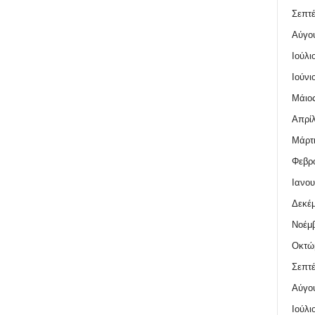
Σεπτέ
Αύγο
Ιούλι
Ιούνι
Μάιος
Απρίλ
Μάρτι
Φεβρο
Ιανου
Δεκέμ
Νοέμβ
Οκτώ
Σεπτέ
Αύγο
Ιούλι