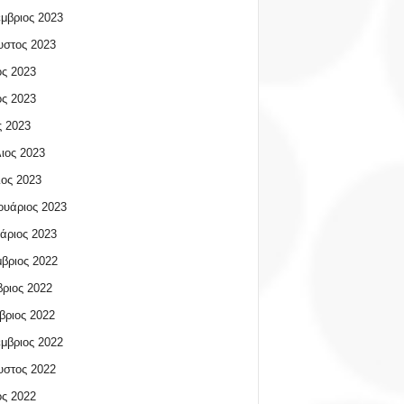
μβριος 2023
υστος 2023
ος 2023
ος 2023
 2023
ιος 2023
ος 2023
υάριος 2023
άριος 2023
βριος 2022
ριος 2022
βριος 2022
μβριος 2022
υστος 2022
ος 2022