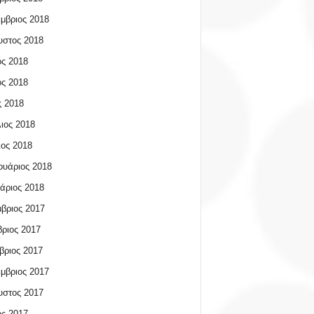
μβριος 2018
υστος 2018
ος 2018
ος 2018
 2018
ιος 2018
ος 2018
υάριος 2018
άριος 2018
βριος 2017
ριος 2017
βριος 2017
μβριος 2017
υστος 2017
ος 2017