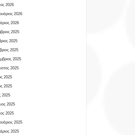
ος 2026
υάριος 2026
άριος 2026
βριος 2025
ριος 2025
βριος 2025
μβριος 2025
υστος 2025
ος 2025
ος 2025
 2025
ιος 2025
ος 2025
υάριος 2025
άριος 2025