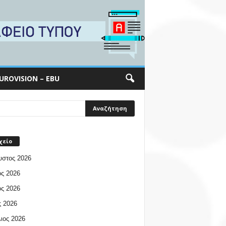
UROVISION – EBU
χείο
υστος 2026
ος 2026
ος 2026
 2026
ιος 2026