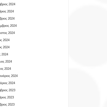
βριος 2024
ριος 2024
βριος 2024
μβριος 2024
υστος 2024
ος 2024
ος 2024
 2024
ιος 2024
ος 2024
υάριος 2024
άριος 2024
βριος 2023
ριος 2023
βριος 2023