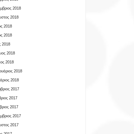
μβριος 2018
υστος 2018
ος 2018
ος 2018
 2018
ιος 2018
ος 2018
υάριος 2018
άριος 2018
βριος 2017
ριος 2017
βριος 2017
μβριος 2017
υστος 2017
ος 2017