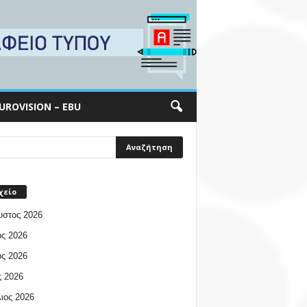
UROVISION – EBU
χείο
υστος 2026
ος 2026
ος 2026
 2026
ιος 2026