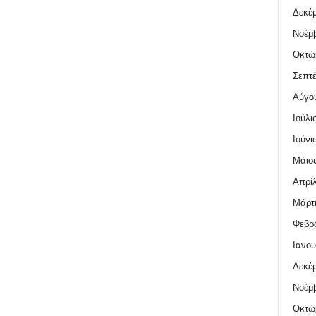
Δεκέμ
Νοέμβ
Οκτώ
Σεπτέ
Αύγο
Ιούλι
Ιούνι
Μάιος
Απρίλ
Μάρτι
Φεβρο
Ιανου
Δεκέμ
Νοέμβ
Οκτώ