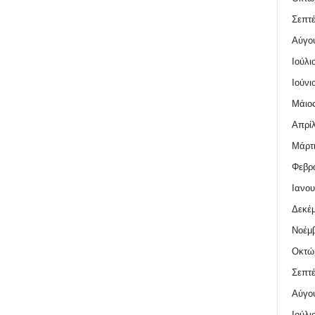
Σεπτέ
Αύγο
Ιούλι
Ιούνι
Μάιος
Απρίλ
Μάρτι
Φεβρο
Ιανου
Δεκέμ
Νοέμβ
Οκτώ
Σεπτέ
Αύγο
Ιούλι