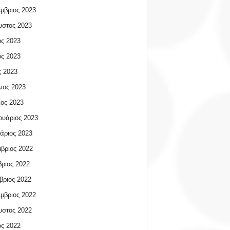
μβριος 2023
υστος 2023
ος 2023
ος 2023
 2023
ιος 2023
ος 2023
υάριος 2023
άριος 2023
βριος 2022
ριος 2022
βριος 2022
μβριος 2022
υστος 2022
ος 2022