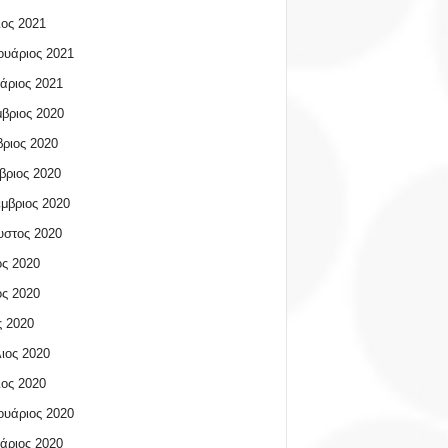
ος 2021
υάριος 2021
άριος 2021
βριος 2020
ριος 2020
βριος 2020
μβριος 2020
υστος 2020
ος 2020
ος 2020
 2020
ιος 2020
ος 2020
υάριος 2020
άριος 2020