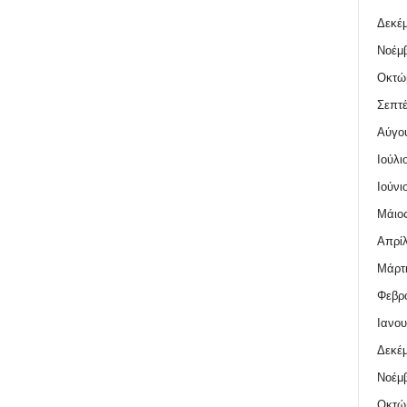
Δεκέμ
Νοέμβ
Οκτώ
Σεπτέ
Αύγο
Ιούλι
Ιούνι
Μάιος
Απρίλ
Μάρτι
Φεβρο
Ιανου
Δεκέμ
Νοέμβ
Οκτώ