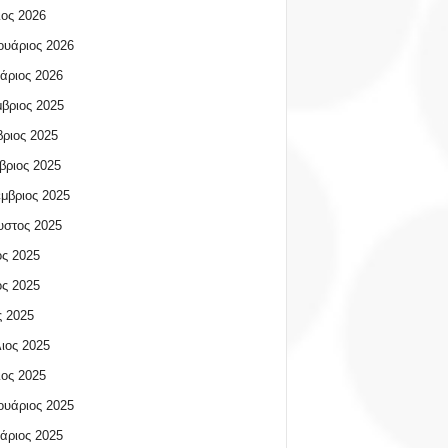
ος 2026
υάριος 2026
άριος 2026
βριος 2025
ριος 2025
βριος 2025
μβριος 2025
υστος 2025
ος 2025
ος 2025
 2025
ιος 2025
ος 2025
υάριος 2025
άριος 2025