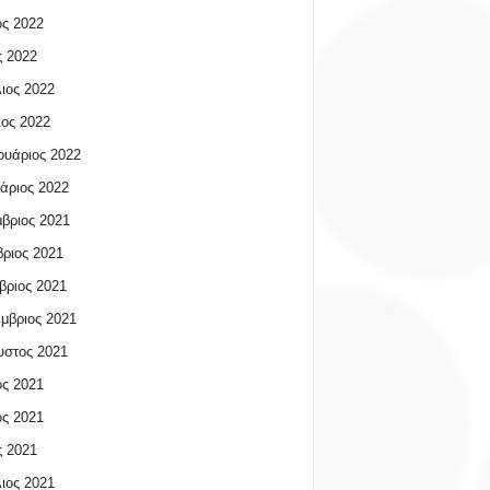
ος 2022
 2022
ιος 2022
ος 2022
υάριος 2022
άριος 2022
βριος 2021
ριος 2021
βριος 2021
μβριος 2021
υστος 2021
ος 2021
ος 2021
 2021
ιος 2021