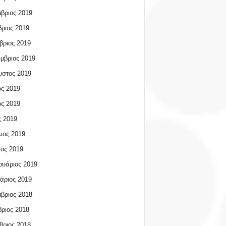
βριος 2019
ριος 2019
βριος 2019
μβριος 2019
υστος 2019
ος 2019
ος 2019
 2019
ιος 2019
ος 2019
υάριος 2019
άριος 2019
βριος 2018
ριος 2018
βριος 2018