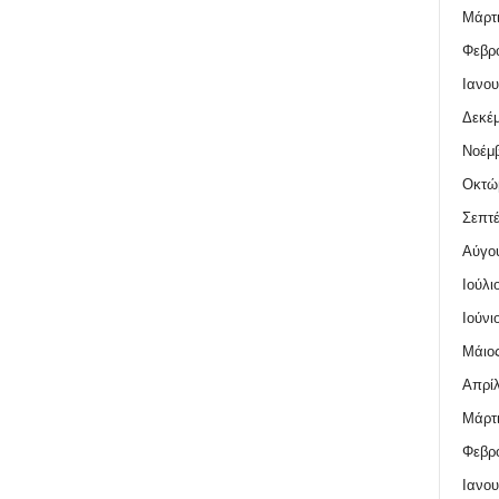
Μάρτι
Φεβρο
Ιανου
Δεκέμ
Νοέμβ
Οκτώ
Σεπτέ
Αύγο
Ιούλι
Ιούνι
Μάιος
Απρίλ
Μάρτι
Φεβρο
Ιανου