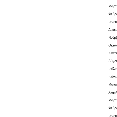
Μάρτι
Φεβρο
Ιανου
Δεκέμ
Νοέμβ
Οκτώ
Σεπτέ
Αύγο
Ιούλι
Ιούνι
Μάιος
Απρίλ
Μάρτι
Φεβρο
Ιανου