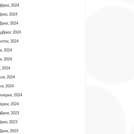
βριος 2024
ριος 2024
βριος 2024
μβριος 2024
υστος 2024
ος 2024
ος 2024
 2024
ιος 2024
ος 2024
υάριος 2024
άριος 2024
βριος 2023
ριος 2023
βριος 2023