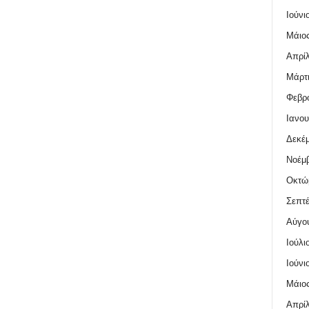
Ιούνι
Μάιος
Απρίλ
Μάρτι
Φεβρο
Ιανου
Δεκέμ
Νοέμβ
Οκτώ
Σεπτέ
Αύγο
Ιούλι
Ιούνι
Μάιος
Απρίλ