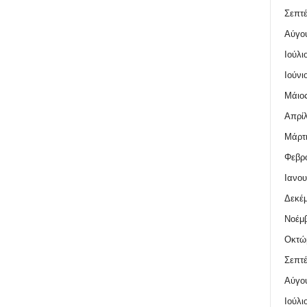
Σεπτέ
Αύγο
Ιούλι
Ιούνι
Μάιος
Απρίλ
Μάρτι
Φεβρο
Ιανου
Δεκέμ
Νοέμβ
Οκτώ
Σεπτέ
Αύγο
Ιούλι