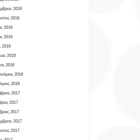
μβριος 2018
υστος 2018
ος 2018
ος 2018
 2018
ιος 2018
ος 2018
υάριος 2018
άριος 2018
βριος 2017
ριος 2017
βριος 2017
μβριος 2017
υστος 2017
ος 2017