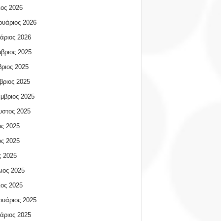
ος 2026
υάριος 2026
άριος 2026
βριος 2025
ριος 2025
βριος 2025
μβριος 2025
υστος 2025
ος 2025
ος 2025
 2025
ιος 2025
ος 2025
υάριος 2025
άριος 2025