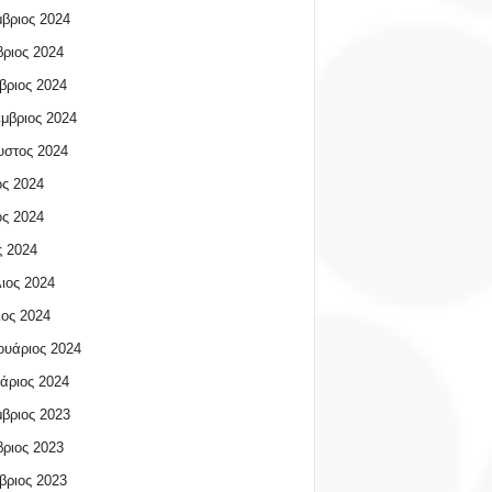
βριος 2024
ριος 2024
βριος 2024
μβριος 2024
υστος 2024
ος 2024
ος 2024
 2024
ιος 2024
ος 2024
υάριος 2024
άριος 2024
βριος 2023
ριος 2023
βριος 2023