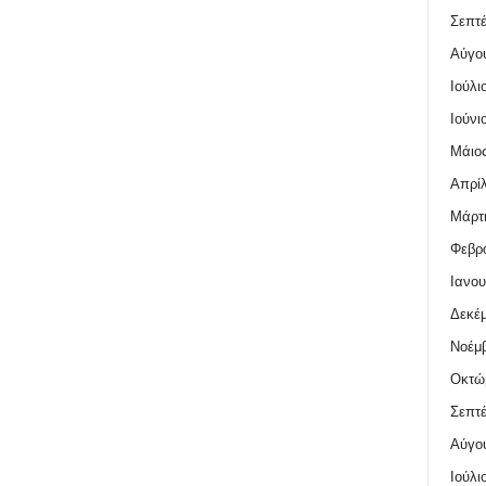
Σεπτέ
Αύγο
Ιούλι
Ιούνι
Μάιος
Απρίλ
Μάρτι
Φεβρο
Ιανου
Δεκέμ
Νοέμβ
Οκτώ
Σεπτέ
Αύγο
Ιούλι