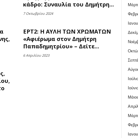
κάδρο: Συναυλία του Δημήτρη...
Μάρτι
7 Οκτωβρίου 2024
Φεβρο
Ιανου
ία
ΕΡΤ2: Η ΑΥΛΗ ΤΩΝ ΧΡΩΜΑΤΩΝ
Δεκέμ
νης,
«Αφιέρωμα στον Δημήτρη
Νοέμβ
Παπαδημητρίου» – Δείτε...
Οκτώ
6 Απριλίου 2023
Σεπτέ
Αύγο
ς,
Ιούλι
ίου,
το
Ιούνι
Μάιος
Απρίλ
Μάρτι
Φεβρο
Ιανου