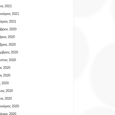
ος 2021
υάριος 2021
άριος 2021
βριος 2020
ριος 2020
βριος 2020
μβριος 2020
υστος 2020
ος 2020
ος 2020
 2020
ιος 2020
ος 2020
υάριος 2020
άριος 2020