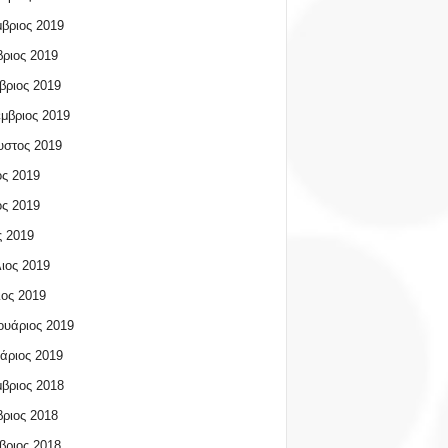
βριος 2019
ριος 2019
βριος 2019
μβριος 2019
υστος 2019
ος 2019
ος 2019
 2019
ιος 2019
ος 2019
υάριος 2019
άριος 2019
βριος 2018
ριος 2018
βριος 2018