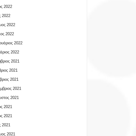
ος 2022
 2022
ιος 2022
ος 2022
υάριος 2022
άριος 2022
βριος 2021
ριος 2021
βριος 2021
μβριος 2021
υστος 2021
ος 2021
ος 2021
 2021
ιος 2021