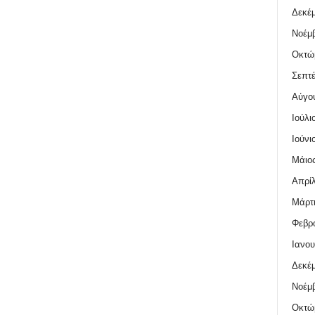
Δεκέμ
Νοέμβ
Οκτώ
Σεπτέ
Αύγο
Ιούλι
Ιούνι
Μάιος
Απρίλ
Μάρτι
Φεβρο
Ιανου
Δεκέμ
Νοέμβ
Οκτώ