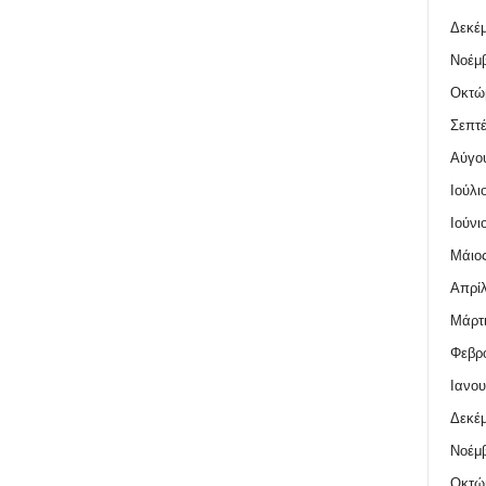
Δεκέμ
Νοέμβ
Οκτώ
Σεπτέ
Αύγο
Ιούλι
Ιούνι
Μάιος
Απρίλ
Μάρτι
Φεβρο
Ιανου
Δεκέμ
Νοέμβ
Οκτώ