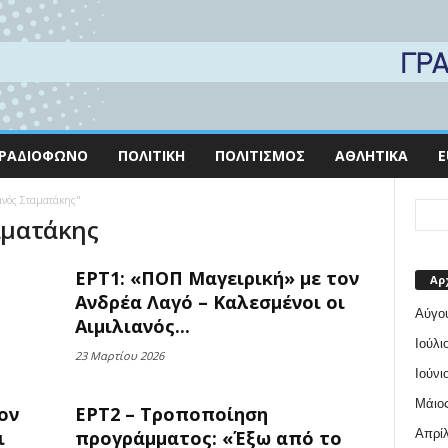
ΡΑΔΙΌΦΩΝΟ
ΠΟΛΙΤΙΚΉ
ΠΟΛΙΤΙΣΜΌΣ
ΑΘΛΗΤΙΚΆ
E
ιανός Σταματάκης"
ταματάκης
ΕΡΤ1: «ΠΟΠ Μαγειρική» με τον
Αρ
Ανδρέα Λαγό – Καλεσμένοι οι
Αύγο
Αιμιλιανός...
Ιούλι
23 Μαρτίου 2026
Ιούνι
Μάιος
ον
ΕΡΤ2 – Τροποποίηση
Απρίλ
ι
προγράμματος: «Έξω από το