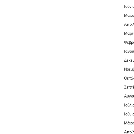
Ιούνι
Μάιος
Απρίλ
Μάρτι
Φεβρο
Ιανου
Δεκέμ
Νοέμβ
Οκτώ
Σεπτέ
Αύγο
Ιούλι
Ιούνι
Μάιος
Απρίλ