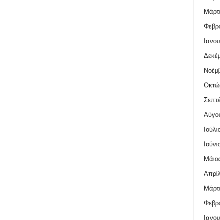
Μάρτι
Φεβρο
Ιανου
Δεκέμ
Νοέμβ
Οκτώ
Σεπτέ
Αύγο
Ιούλι
Ιούνι
Μάιος
Απρίλ
Μάρτι
Φεβρο
Ιανου