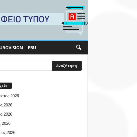
UROVISION – EBU
χείο
υστος 2026
ος 2026
ος 2026
 2026
ιος 2026