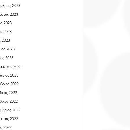
μβριος 2023
υστος 2023
ος 2023
ος 2023
 2023
ιος 2023
ος 2023
υάριος 2023
άριος 2023
βριος 2022
ριος 2022
βριος 2022
μβριος 2022
υστος 2022
ος 2022