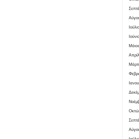
Σεπτέ
Αύγο
Ιούλι
Ιούνι
Μάιος
Απρίλ
Μάρτι
Φεβρο
Ιανου
Δεκέμ
Νοέμβ
Οκτώ
Σεπτέ
Αύγο
Ιούλι