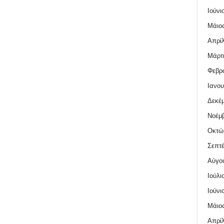
Ιούνι
Μάιος
Απρίλ
Μάρτι
Φεβρο
Ιανου
Δεκέμ
Νοέμβ
Οκτώ
Σεπτέ
Αύγο
Ιούλι
Ιούνι
Μάιος
Απρίλ