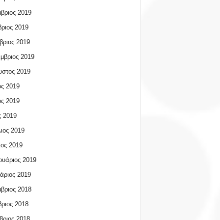
βριος 2019
ριος 2019
βριος 2019
μβριος 2019
υστος 2019
ος 2019
ος 2019
 2019
ιος 2019
ος 2019
υάριος 2019
άριος 2019
βριος 2018
ριος 2018
βριος 2018