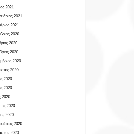
ος 2021
υάριος 2021
άριος 2021
βριος 2020
ριος 2020
βριος 2020
μβριος 2020
υστος 2020
ος 2020
ος 2020
 2020
ιος 2020
ος 2020
υάριος 2020
άριος 2020