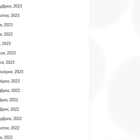
μβριος 2023
υστος 2023
ος 2023
ος 2023
 2023
ιος 2023
ος 2023
υάριος 2023
άριος 2023
βριος 2022
ριος 2022
βριος 2022
μβριος 2022
υστος 2022
ος 2022