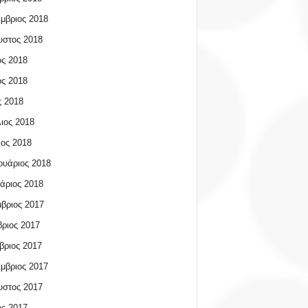
μβριος 2018
υστος 2018
ος 2018
ος 2018
 2018
ιος 2018
ος 2018
υάριος 2018
άριος 2018
βριος 2017
ριος 2017
βριος 2017
μβριος 2017
υστος 2017
ος 2017