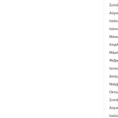
Σεπτέ
Αύγο
Ιούλι
Ιούνι
Μάιος
Απρίλ
Μάρτι
Φεβρο
Ιανου
Δεκέμ
Νοέμβ
Οκτώ
Σεπτέ
Αύγο
Ιούλι