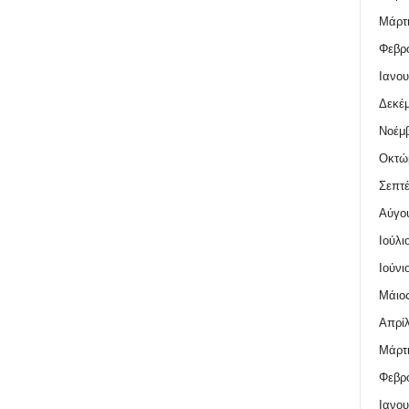
Μάρτι
Φεβρο
Ιανου
Δεκέμ
Νοέμβ
Οκτώ
Σεπτέ
Αύγο
Ιούλι
Ιούνι
Μάιος
Απρίλ
Μάρτι
Φεβρο
Ιανου