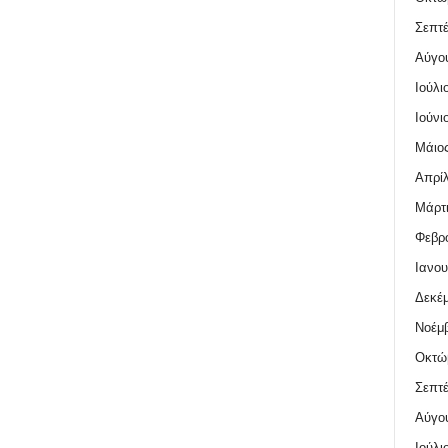
Σεπτέ
Αύγο
Ιούλι
Ιούνι
Μάιος
Απρίλ
Μάρτι
Φεβρο
Ιανου
Δεκέμ
Νοέμβ
Οκτώ
Σεπτέ
Αύγο
Ιούλι