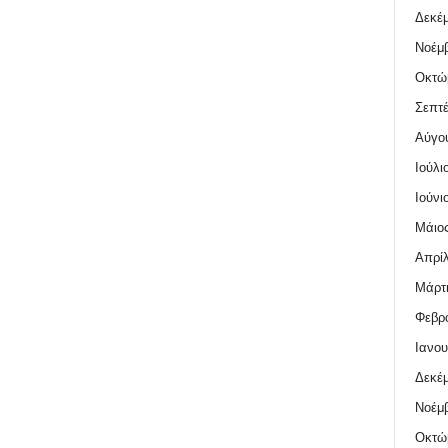
Δεκέμ
Νοέμβ
Οκτώ
Σεπτέ
Αύγο
Ιούλι
Ιούνι
Μάιος
Απρίλ
Μάρτι
Φεβρο
Ιανου
Δεκέμ
Νοέμβ
Οκτώ