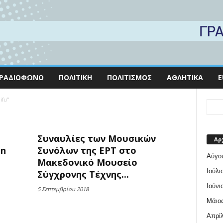
ΡΑΔΙΌΦΩΝΟ
ΠΟΛΙΤΙΚΉ
ΠΟΛΙΤΙΣΜΌΣ
ΑΘΛΗΤΙΚΆ
E
ifu"
Συναυλίες των Μουσικών
Αρ
nn
Συνόλων της ΕΡΤ στο
Αύγο
Μακεδονικό Μουσείο
Ιούλι
Σύγχρονης Τέχνης...
Ιούνι
5 Σεπτεμβρίου 2018
Μάιος
Απρίλ