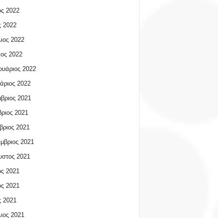
ος 2022
 2022
ιος 2022
ος 2022
υάριος 2022
άριος 2022
βριος 2021
ριος 2021
βριος 2021
μβριος 2021
υστος 2021
ος 2021
ος 2021
 2021
ιος 2021