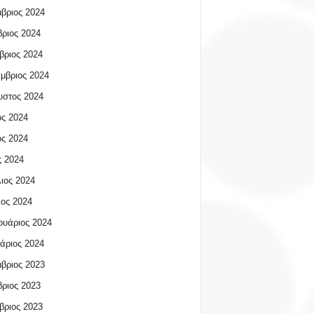
βριος 2024
ριος 2024
βριος 2024
μβριος 2024
υστος 2024
ος 2024
ος 2024
 2024
ιος 2024
ος 2024
υάριος 2024
άριος 2024
βριος 2023
ριος 2023
βριος 2023