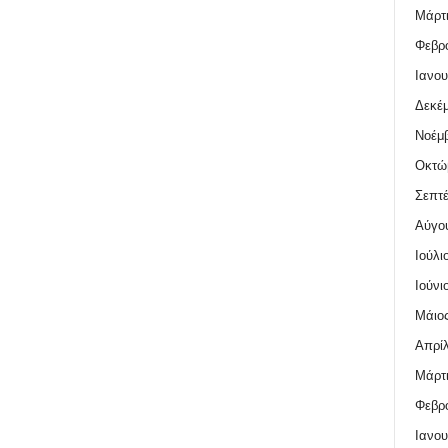
Μάρτι
Φεβρο
Ιανου
Δεκέμ
Νοέμβ
Οκτώ
Σεπτέ
Αύγο
Ιούλι
Ιούνι
Μάιος
Απρίλ
Μάρτι
Φεβρο
Ιανου