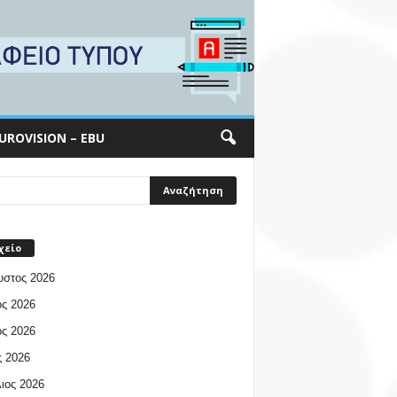
UROVISION – EBU
χείο
υστος 2026
ος 2026
ος 2026
 2026
ιος 2026