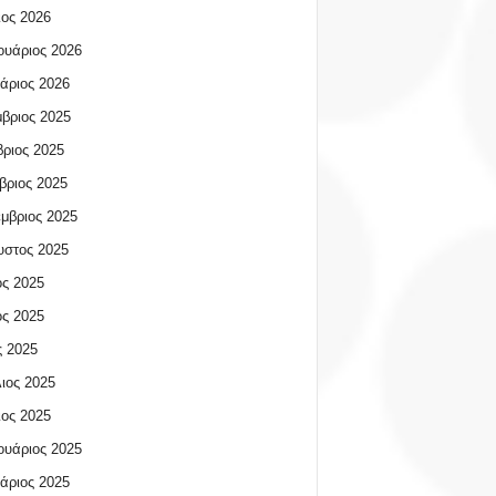
ος 2026
υάριος 2026
άριος 2026
βριος 2025
ριος 2025
βριος 2025
μβριος 2025
υστος 2025
ος 2025
ος 2025
 2025
ιος 2025
ος 2025
υάριος 2025
άριος 2025