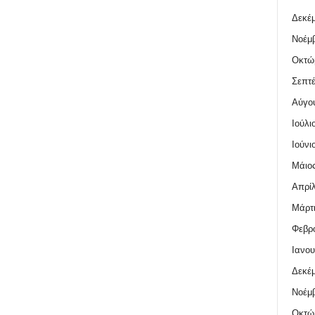
Δεκέμ
Νοέμβ
Οκτώ
Σεπτέ
Αύγο
Ιούλι
Ιούνι
Μάιος
Απρίλ
Μάρτι
Φεβρο
Ιανου
Δεκέμ
Νοέμβ
Οκτώ