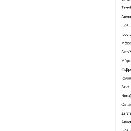
Σεπτέ
Αύγο
Ιούλι
Ιούνι
Μάιος
Απρίλ
Μάρτι
Φεβρο
Ιανου
Δεκέμ
Νοέμβ
Οκτώ
Σεπτέ
Αύγο
Ιούλι