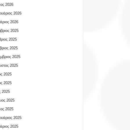
ος 2026
υάριος 2026
άριος 2026
βριος 2025
ριος 2025
βριος 2025
μβριος 2025
υστος 2025
ος 2025
ος 2025
 2025
ιος 2025
ος 2025
υάριος 2025
άριος 2025