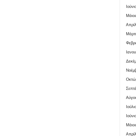
Ιούνι
Μάιος
Απρίλ
Μάρτι
Φεβρο
Ιανου
Δεκέμ
Νοέμβ
Οκτώ
Σεπτέ
Αύγο
Ιούλι
Ιούνι
Μάιος
Απρίλ