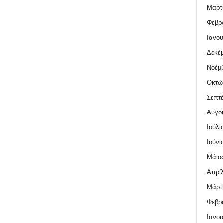
Μάρτι
Φεβρο
Ιανου
Δεκέμ
Νοέμβ
Οκτώ
Σεπτέ
Αύγο
Ιούλι
Ιούνι
Μάιος
Απρίλ
Μάρτι
Φεβρο
Ιανου