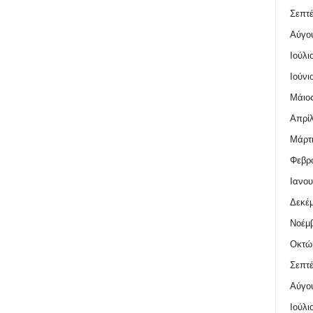
Σεπτέ
Αύγο
Ιούλι
Ιούνι
Μάιος
Απρίλ
Μάρτι
Φεβρο
Ιανου
Δεκέμ
Νοέμβ
Οκτώ
Σεπτέ
Αύγο
Ιούλι