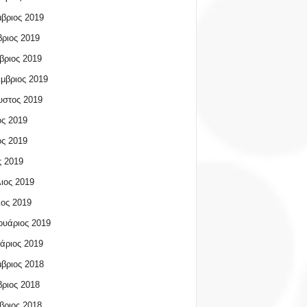
βριος 2019
ριος 2019
βριος 2019
μβριος 2019
υστος 2019
ος 2019
ος 2019
 2019
ιος 2019
ος 2019
υάριος 2019
άριος 2019
βριος 2018
ριος 2018
βριος 2018