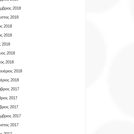
μβριος 2018
υστος 2018
ος 2018
ος 2018
 2018
ιος 2018
ος 2018
υάριος 2018
άριος 2018
βριος 2017
ριος 2017
βριος 2017
μβριος 2017
υστος 2017
ος 2017