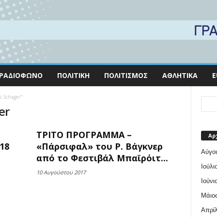
ΡΑΔΙΌΦΩΝΟ
ΠΟΛΙΤΙΚΉ
ΠΟΛΙΤΙΣΜΌΣ
ΑΘΛΗΤΙΚΆ
E
s Schager"
er
ΤΡΙΤΟ ΠΡΟΓΡΑΜΜΑ –
Αρ
18
«Πάρσιφαλ» του Ρ. Βάγκνερ
Αύγο
από το Φεστιβάλ Μπαϊρόιτ...
Ιούλι
10 Αυγούστου 2017
Ιούνι
Μάιος
Απρίλ