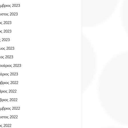
μβριος 2023
υστος 2023
ος 2023
ος 2023
 2023
ιος 2023
ος 2023
υάριος 2023
άριος 2023
βριος 2022
ριος 2022
βριος 2022
μβριος 2022
υστος 2022
ος 2022