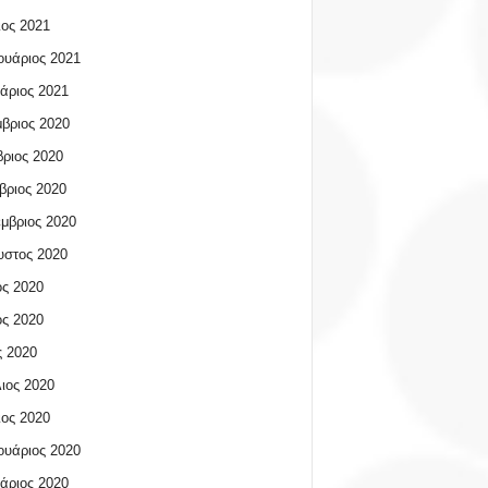
ος 2021
υάριος 2021
άριος 2021
βριος 2020
ριος 2020
βριος 2020
μβριος 2020
υστος 2020
ος 2020
ος 2020
 2020
ιος 2020
ος 2020
υάριος 2020
άριος 2020