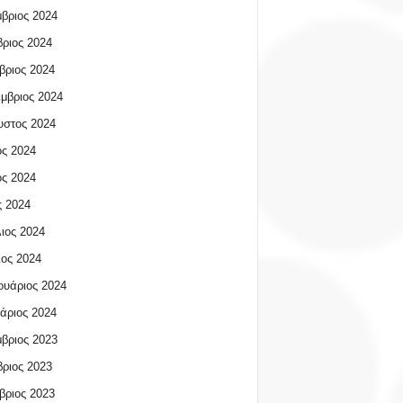
βριος 2024
ριος 2024
βριος 2024
μβριος 2024
υστος 2024
ος 2024
ος 2024
 2024
ιος 2024
ος 2024
υάριος 2024
άριος 2024
βριος 2023
ριος 2023
βριος 2023