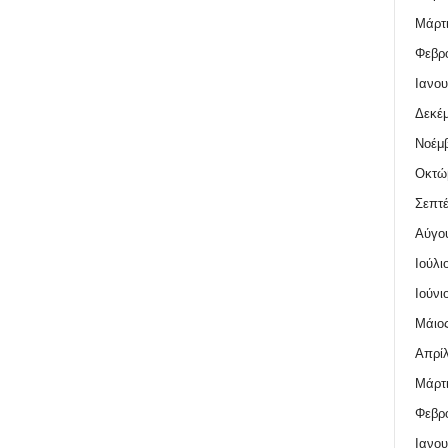
Μάρτι
Φεβρο
Ιανου
Δεκέμ
Νοέμβ
Οκτώ
Σεπτέ
Αύγο
Ιούλι
Ιούνι
Μάιος
Απρίλ
Μάρτι
Φεβρο
Ιανου