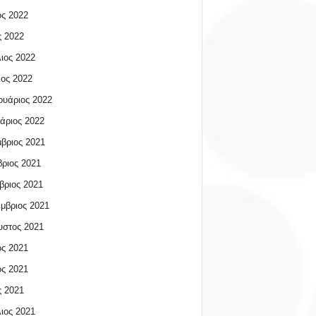
ος 2022
 2022
ιος 2022
ος 2022
υάριος 2022
άριος 2022
βριος 2021
ριος 2021
βριος 2021
μβριος 2021
υστος 2021
ος 2021
ος 2021
 2021
ιος 2021