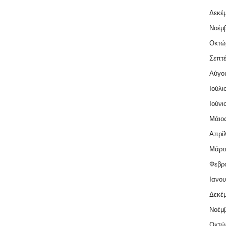
Δεκέμ
Νοέμβ
Οκτώ
Σεπτέ
Αύγο
Ιούλι
Ιούνι
Μάιος
Απρίλ
Μάρτι
Φεβρο
Ιανου
Δεκέμ
Νοέμβ
Οκτώ