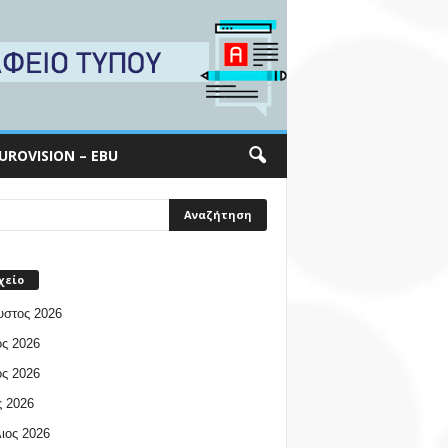
UROVISION – EBU
χείο
υστος 2026
ος 2026
ος 2026
 2026
ιος 2026