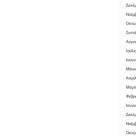
Δεκέμ
Νοέμβ
Οκτώ
Σεπτέ
Αύγο
Ιούλι
Ιούνι
Μάιος
Απρίλ
Μάρτι
Φεβρο
Ιανου
Δεκέμ
Νοέμβ
Οκτώ