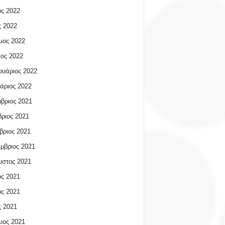
ος 2022
 2022
ιος 2022
ος 2022
υάριος 2022
άριος 2022
βριος 2021
ριος 2021
βριος 2021
μβριος 2021
υστος 2021
ος 2021
ος 2021
 2021
ιος 2021