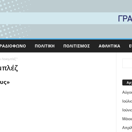
ΡΑΔΙΌΦΩΝΟ
ΠΟΛΙΤΙΚΉ
ΠΟΛΙΤΙΣΜΌΣ
ΑΘΛΗΤΙΚΆ
E
άν Λακομπλέζ"
μπλέζ
υς»
Αρ
Αύγο
Ιούλι
Ιούνι
Μάιος
Απρίλ