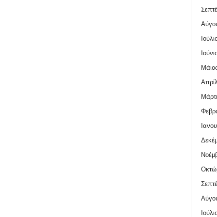
Σεπτέ
Αύγο
Ιούλι
Ιούνι
Μάιος
Απρίλ
Μάρτι
Φεβρο
Ιανου
Δεκέμ
Νοέμβ
Οκτώ
Σεπτέ
Αύγο
Ιούλι