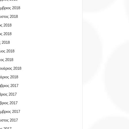
μβριος 2018
υστος 2018
ος 2018
ος 2018
 2018
ιος 2018
ος 2018
υάριος 2018
άριος 2018
βριος 2017
ριος 2017
βριος 2017
μβριος 2017
υστος 2017
ος 2017