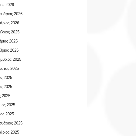
ος 2026
υάριος 2026
άριος 2026
βριος 2025
ριος 2025
βριος 2025
μβριος 2025
υστος 2025
ος 2025
ος 2025
 2025
ιος 2025
ος 2025
υάριος 2025
άριος 2025