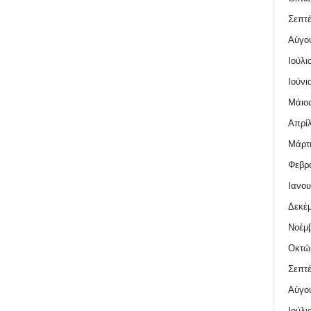
Σεπτέ
Αύγο
Ιούλι
Ιούνι
Μάιος
Απρίλ
Μάρτι
Φεβρο
Ιανου
Δεκέμ
Νοέμβ
Οκτώ
Σεπτέ
Αύγο
Ιούλι