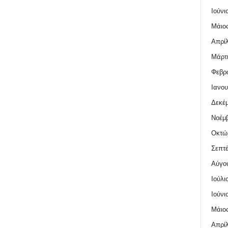
Ιούνι
Μάιος
Απρίλ
Μάρτι
Φεβρο
Ιανου
Δεκέμ
Νοέμβ
Οκτώ
Σεπτέ
Αύγο
Ιούλι
Ιούνι
Μάιος
Απρίλ