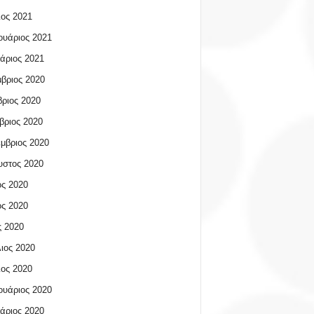
ος 2021
υάριος 2021
άριος 2021
βριος 2020
ριος 2020
βριος 2020
μβριος 2020
υστος 2020
ος 2020
ος 2020
 2020
ιος 2020
ος 2020
υάριος 2020
άριος 2020