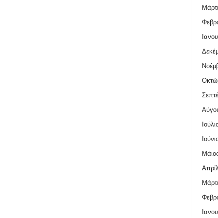
Μάρτι
Φεβρο
Ιανου
Δεκέμ
Νοέμβ
Οκτώ
Σεπτέ
Αύγο
Ιούλι
Ιούνι
Μάιος
Απρίλ
Μάρτι
Φεβρο
Ιανου