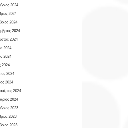
βριος 2024
ριος 2024
βριος 2024
μβριος 2024
υστος 2024
ος 2024
ος 2024
 2024
ιος 2024
ος 2024
υάριος 2024
άριος 2024
βριος 2023
ριος 2023
βριος 2023