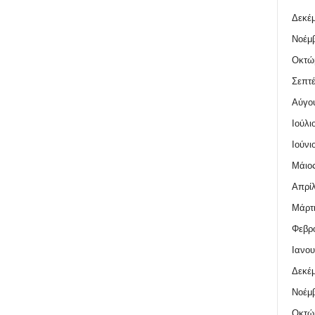
Δεκέμ
Νοέμβ
Οκτώ
Σεπτέ
Αύγο
Ιούλι
Ιούνι
Μάιος
Απρίλ
Μάρτι
Φεβρο
Ιανου
Δεκέμ
Νοέμβ
Οκτώ