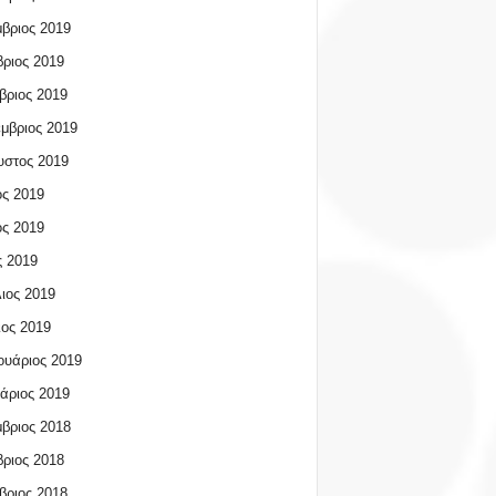
βριος 2019
ριος 2019
βριος 2019
μβριος 2019
υστος 2019
ος 2019
ος 2019
 2019
ιος 2019
ος 2019
υάριος 2019
άριος 2019
βριος 2018
ριος 2018
βριος 2018