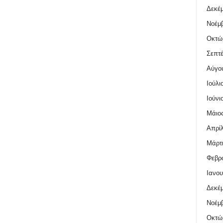
Δεκέμ
Νοέμβ
Οκτώ
Σεπτέ
Αύγο
Ιούλι
Ιούνι
Μάιος
Απρίλ
Μάρτι
Φεβρο
Ιανου
Δεκέμ
Νοέμβ
Οκτώ