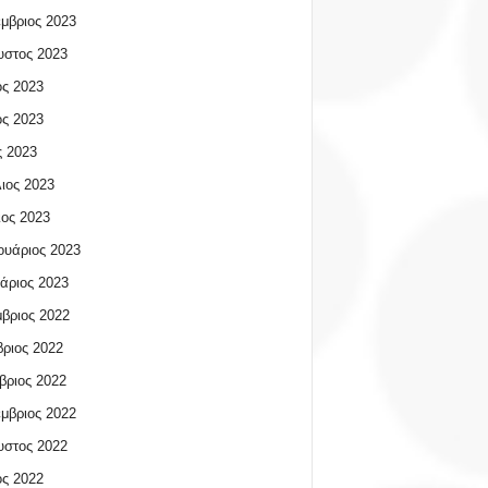
μβριος 2023
υστος 2023
ος 2023
ος 2023
 2023
ιος 2023
ος 2023
υάριος 2023
άριος 2023
βριος 2022
ριος 2022
βριος 2022
μβριος 2022
υστος 2022
ος 2022