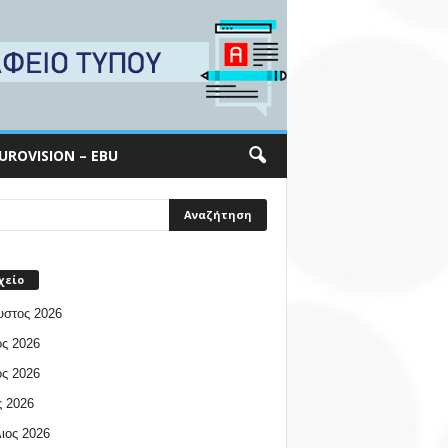
UROVISION – EBU
χείο
υστος 2026
ος 2026
ος 2026
 2026
ιος 2026