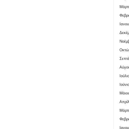
Μάρτι
Φεβρο
Ιανου
Δεκέμ
Νοέμβ
Οκτώ
Σεπτέ
Αύγο
Ιούλι
Ιούνι
Μάιος
Απρίλ
Μάρτι
Φεβρο
Ιανου