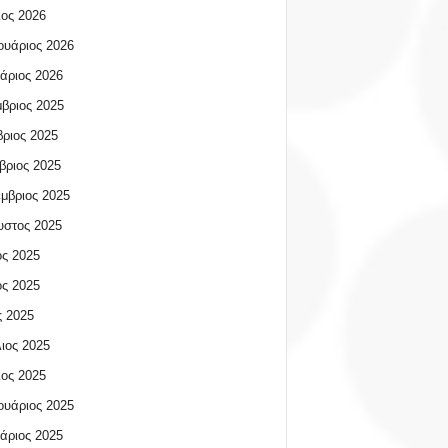
ος 2026
υάριος 2026
άριος 2026
βριος 2025
ριος 2025
βριος 2025
μβριος 2025
υστος 2025
ος 2025
ος 2025
 2025
ιος 2025
ος 2025
υάριος 2025
άριος 2025