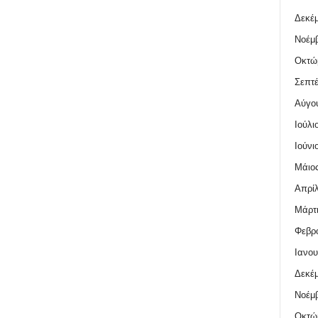
Δεκέμ
Νοέμβ
Οκτώ
Σεπτέ
Αύγο
Ιούλι
Ιούνι
Μάιος
Απρίλ
Μάρτι
Φεβρο
Ιανου
Δεκέμ
Νοέμβ
Οκτώ