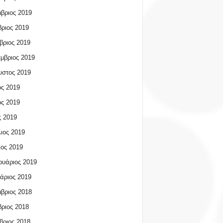
βριος 2019
ριος 2019
βριος 2019
μβριος 2019
υστος 2019
ος 2019
ος 2019
 2019
ιος 2019
ος 2019
υάριος 2019
άριος 2019
βριος 2018
ριος 2018
βριος 2018