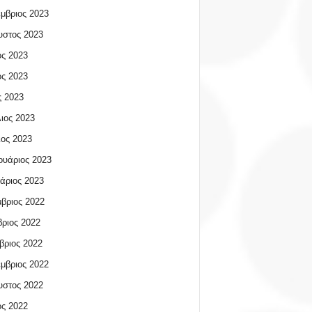
μβριος 2023
υστος 2023
ος 2023
ος 2023
 2023
ιος 2023
ος 2023
υάριος 2023
άριος 2023
βριος 2022
ριος 2022
βριος 2022
μβριος 2022
υστος 2022
ος 2022