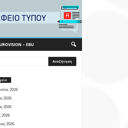
UROVISION – EBU
χείο
υστος 2026
ος 2026
ος 2026
 2026
ιος 2026