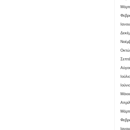
Μάρτι
Φεβρο
Ιανου
Δεκέμ
Νοέμβ
Οκτώ
Σεπτέ
Αύγο
Ιούλι
Ιούνι
Μάιος
Απρίλ
Μάρτι
Φεβρο
Ιανου