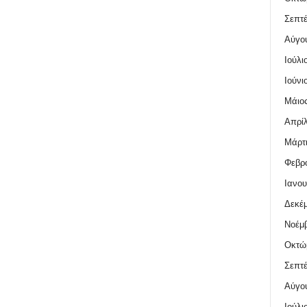
Σεπτέ
Αύγο
Ιούλι
Ιούνι
Μάιος
Απρίλ
Μάρτι
Φεβρο
Ιανου
Δεκέμ
Νοέμβ
Οκτώ
Σεπτέ
Αύγο
Ιούλι