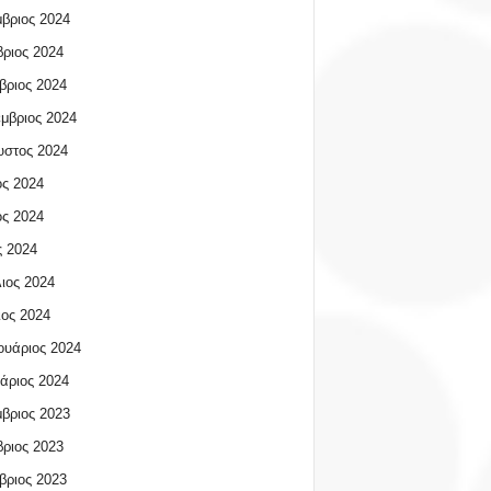
βριος 2024
ριος 2024
βριος 2024
μβριος 2024
υστος 2024
ος 2024
ος 2024
 2024
ιος 2024
ος 2024
υάριος 2024
άριος 2024
βριος 2023
ριος 2023
βριος 2023