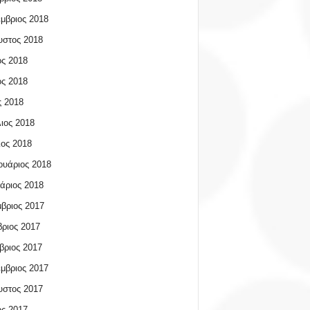
μβριος 2018
υστος 2018
ος 2018
ος 2018
 2018
ιος 2018
ος 2018
υάριος 2018
άριος 2018
βριος 2017
ριος 2017
βριος 2017
μβριος 2017
υστος 2017
ος 2017