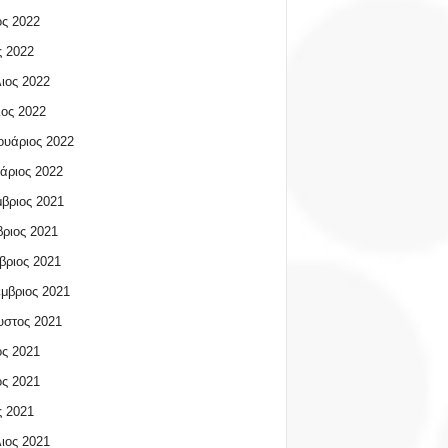
ος 2022
 2022
ιος 2022
ος 2022
υάριος 2022
άριος 2022
βριος 2021
ριος 2021
βριος 2021
μβριος 2021
υστος 2021
ος 2021
ος 2021
 2021
ιος 2021