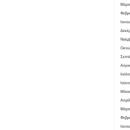
Μάρτι
Φεβρο
Ιανου
Δεκέμ
Νοέμβ
Οκτώ
Σεπτέ
Αύγο
Ιούλι
Ιούνι
Μάιος
Απρίλ
Μάρτι
Φεβρο
Ιανου