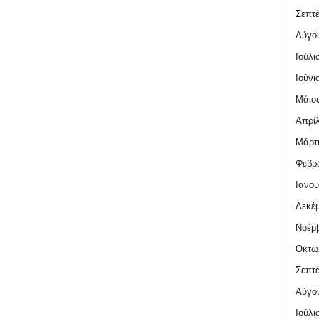
Σεπτέ
Αύγο
Ιούλι
Ιούνι
Μάιος
Απρίλ
Μάρτι
Φεβρο
Ιανου
Δεκέμ
Νοέμβ
Οκτώ
Σεπτέ
Αύγο
Ιούλι