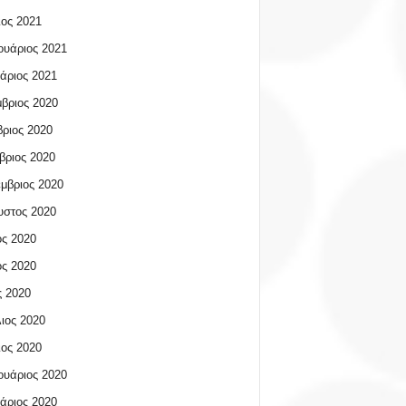
ος 2021
υάριος 2021
άριος 2021
βριος 2020
ριος 2020
βριος 2020
μβριος 2020
υστος 2020
ος 2020
ος 2020
 2020
ιος 2020
ος 2020
υάριος 2020
άριος 2020