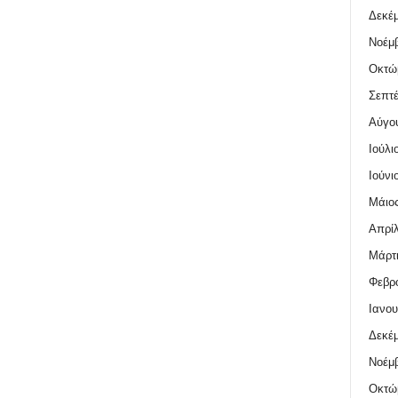
Δεκέμ
Νοέμβ
Οκτώ
Σεπτέ
Αύγο
Ιούλι
Ιούνι
Μάιος
Απρίλ
Μάρτι
Φεβρο
Ιανου
Δεκέμ
Νοέμβ
Οκτώ