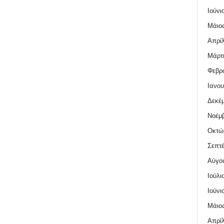
Ιούνι
Μάιος
Απρίλ
Μάρτι
Φεβρο
Ιανου
Δεκέμ
Νοέμβ
Οκτώ
Σεπτέ
Αύγο
Ιούλι
Ιούνι
Μάιος
Απρίλ