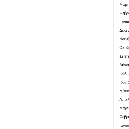
Μάρτι
Φεβρο
Ιανου
Δεκέμ
Νοέμβ
Οκτώ
Σεπτέ
Αύγο
Ιούλι
Ιούνι
Μάιος
Απρίλ
Μάρτι
Φεβρο
Ιανου