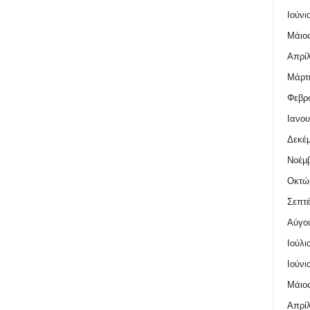
Ιούνι
Μάιος
Απρίλ
Μάρτι
Φεβρο
Ιανου
Δεκέμ
Νοέμβ
Οκτώ
Σεπτέ
Αύγο
Ιούλι
Ιούνι
Μάιος
Απρίλ