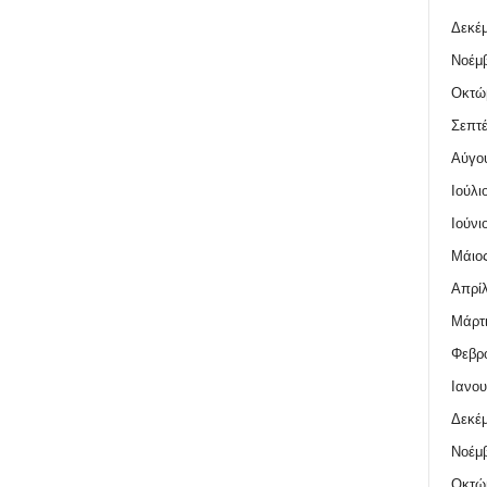
Δεκέμ
Νοέμβ
Οκτώ
Σεπτέ
Αύγο
Ιούλι
Ιούνι
Μάιος
Απρίλ
Μάρτι
Φεβρο
Ιανου
Δεκέμ
Νοέμβ
Οκτώ