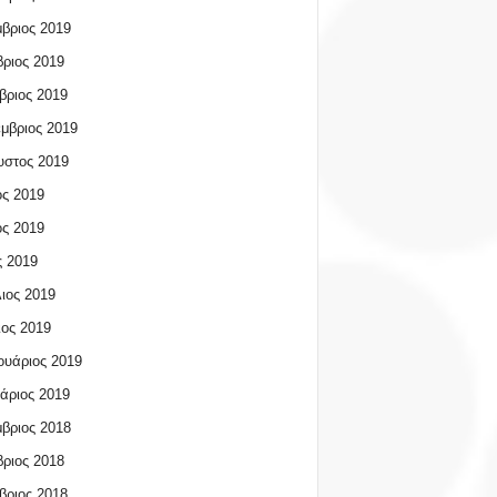
βριος 2019
ριος 2019
βριος 2019
μβριος 2019
υστος 2019
ος 2019
ος 2019
 2019
ιος 2019
ος 2019
υάριος 2019
άριος 2019
βριος 2018
ριος 2018
βριος 2018