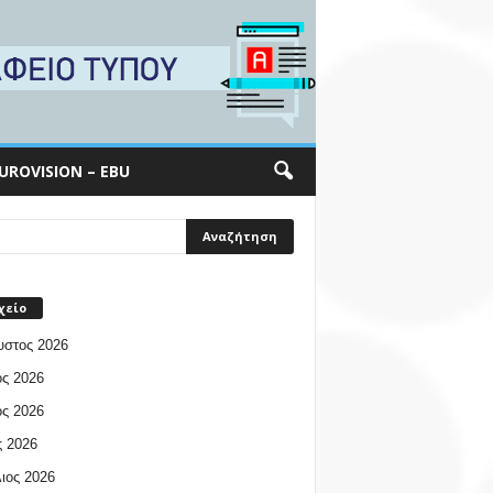
UROVISION – EBU
χείο
υστος 2026
ος 2026
ος 2026
 2026
ιος 2026