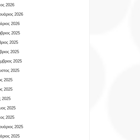
ος 2026
υάριος 2026
άριος 2026
βριος 2025
ριος 2025
βριος 2025
μβριος 2025
υστος 2025
ος 2025
ος 2025
 2025
ιος 2025
ος 2025
υάριος 2025
άριος 2025