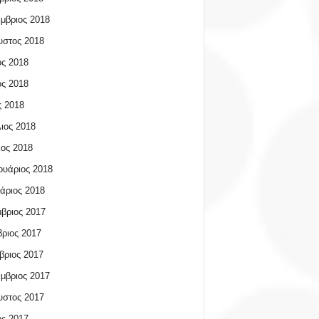
μβριος 2018
υστος 2018
ος 2018
ος 2018
 2018
ιος 2018
ος 2018
υάριος 2018
άριος 2018
βριος 2017
ριος 2017
βριος 2017
μβριος 2017
υστος 2017
ος 2017