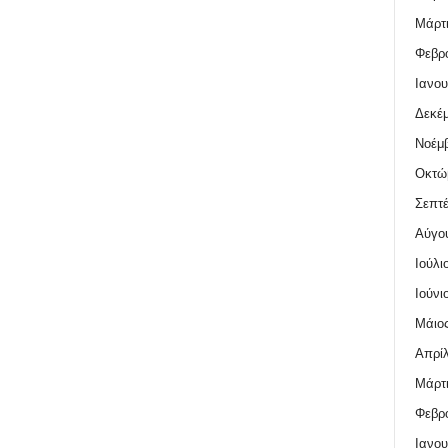
Μάρτι
Φεβρο
Ιανου
Δεκέμ
Νοέμβ
Οκτώ
Σεπτέ
Αύγο
Ιούλι
Ιούνι
Μάιος
Απρίλ
Μάρτι
Φεβρο
Ιανου