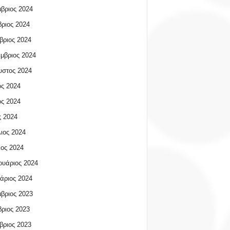
βριος 2024
ριος 2024
βριος 2024
μβριος 2024
υστος 2024
ος 2024
ος 2024
 2024
ιος 2024
ος 2024
υάριος 2024
άριος 2024
βριος 2023
ριος 2023
βριος 2023