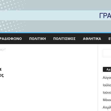
ΡΑΔΙΌΦΩΝΟ
ΠΟΛΙΤΙΚΉ
ΠΟΛΙΤΙΣΜΌΣ
ΑΘΛΗΤΙΚΆ
E
νες»"
α
Αρ
ες
Αύγο
Ιούλι
Ιούνι
Μάιος
Απρίλ