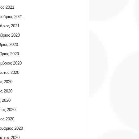
ος 2021
υάριος 2021
άριος 2021
βριος 2020
ριος 2020
βριος 2020
μβριος 2020
υστος 2020
ος 2020
ος 2020
 2020
ιος 2020
ος 2020
υάριος 2020
άριος 2020