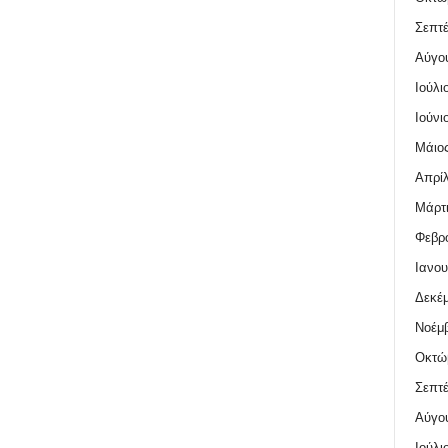
Σεπτέ
Αύγο
Ιούλι
Ιούνι
Μάιος
Απρίλ
Μάρτι
Φεβρο
Ιανου
Δεκέμ
Νοέμβ
Οκτώ
Σεπτέ
Αύγο
Ιούλι