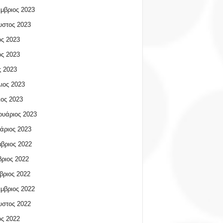
μβριος 2023
υστος 2023
ος 2023
ος 2023
 2023
ιος 2023
ος 2023
υάριος 2023
άριος 2023
βριος 2022
ριος 2022
βριος 2022
μβριος 2022
υστος 2022
ος 2022