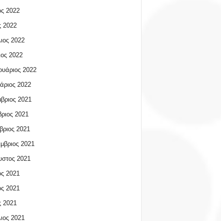
ος 2022
 2022
ιος 2022
ος 2022
υάριος 2022
άριος 2022
βριος 2021
ριος 2021
βριος 2021
μβριος 2021
υστος 2021
ος 2021
ος 2021
 2021
ιος 2021