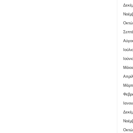
Δεκέμ
Νοέμβ
Οκτώ
Σεπτέ
Αύγο
Ιούλι
Ιούνι
Μάιος
Απρίλ
Μάρτι
Φεβρο
Ιανου
Δεκέμ
Νοέμβ
Οκτώ