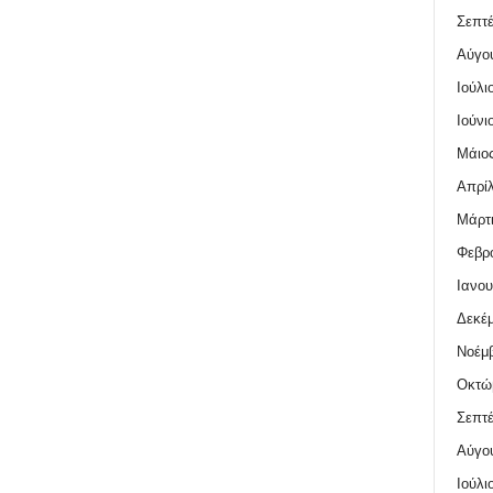
Σεπτέ
Αύγο
Ιούλι
Ιούνι
Μάιος
Απρίλ
Μάρτι
Φεβρο
Ιανου
Δεκέμ
Νοέμβ
Οκτώ
Σεπτέ
Αύγο
Ιούλι