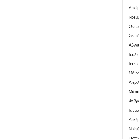
Δεκέμ
Νοέμβ
Οκτώ
Σεπτέ
Αύγο
Ιούλι
Ιούνι
Μάιος
Απρίλ
Μάρτι
Φεβρο
Ιανου
Δεκέμ
Νοέμβ
Οκτώ