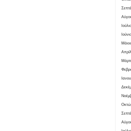
Σεπτέ
Αύγο
Ιούλι
Ιούνι
Μάιος
Απρίλ
Μάρτι
Φεβρο
Ιανου
Δεκέμ
Νοέμβ
Οκτώ
Σεπτέ
Αύγο
Ιούλι