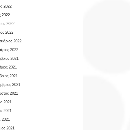
ος 2022
 2022
ιος 2022
ος 2022
υάριος 2022
άριος 2022
βριος 2021
ριος 2021
βριος 2021
μβριος 2021
υστος 2021
ος 2021
ος 2021
 2021
ιος 2021