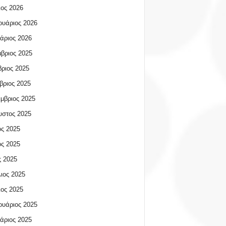
ος 2026
υάριος 2026
άριος 2026
βριος 2025
ριος 2025
βριος 2025
μβριος 2025
υστος 2025
ος 2025
ος 2025
 2025
ιος 2025
ος 2025
υάριος 2025
άριος 2025