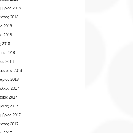
μβριος 2018
υστος 2018
ος 2018
ος 2018
 2018
ιος 2018
ος 2018
υάριος 2018
άριος 2018
βριος 2017
ριος 2017
βριος 2017
μβριος 2017
υστος 2017
ος 2017