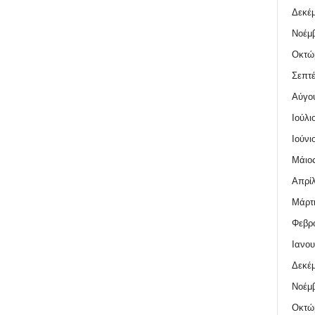
Δεκέμ
Νοέμβ
Οκτώ
Σεπτέ
Αύγο
Ιούλι
Ιούνι
Μάιος
Απρίλ
Μάρτι
Φεβρο
Ιανου
Δεκέμ
Νοέμβ
Οκτώ