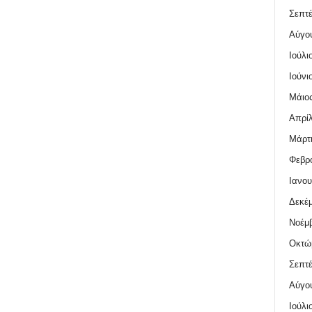
Σεπτέ
Αύγο
Ιούλι
Ιούνι
Μάιος
Απρίλ
Μάρτι
Φεβρο
Ιανου
Δεκέμ
Νοέμβ
Οκτώ
Σεπτέ
Αύγο
Ιούλι