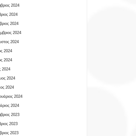
βριος 2024
ριος 2024
βριος 2024
μβριος 2024
υστος 2024
ος 2024
ος 2024
 2024
ιος 2024
ος 2024
υάριος 2024
άριος 2024
βριος 2023
ριος 2023
βριος 2023