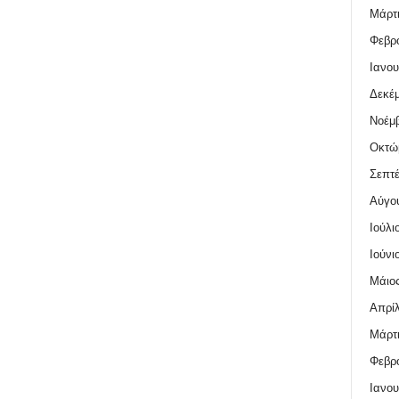
Μάρτι
Φεβρο
Ιανου
Δεκέμ
Νοέμβ
Οκτώ
Σεπτέ
Αύγο
Ιούλι
Ιούνι
Μάιος
Απρίλ
Μάρτι
Φεβρο
Ιανου