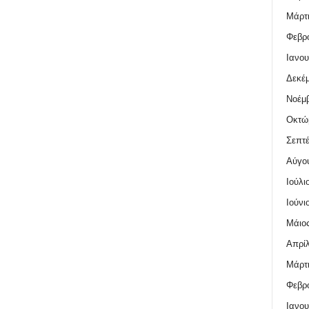
Μάρτι
Φεβρο
Ιανου
Δεκέμ
Νοέμβ
Οκτώ
Σεπτέ
Αύγο
Ιούλι
Ιούνι
Μάιος
Απρίλ
Μάρτι
Φεβρο
Ιανου