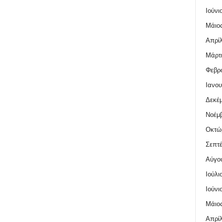
Ιούνι
Μάιος
Απρίλ
Μάρτι
Φεβρο
Ιανου
Δεκέμ
Νοέμβ
Οκτώ
Σεπτέ
Αύγο
Ιούλι
Ιούνι
Μάιος
Απρίλ