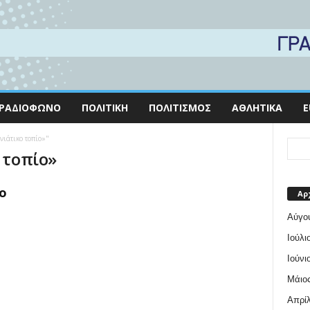
ΡΑΔΙΌΦΩΝΟ
ΠΟΛΙΤΙΚΉ
ΠΟΛΙΤΙΣΜΌΣ
ΑΘΛΗΤΙΚΆ
E
νιάτικο τοπίο»"
 τοπίο»
ο
Αρ
Αύγο
Ιούλι
Ιούνι
Μάιος
Απρίλ