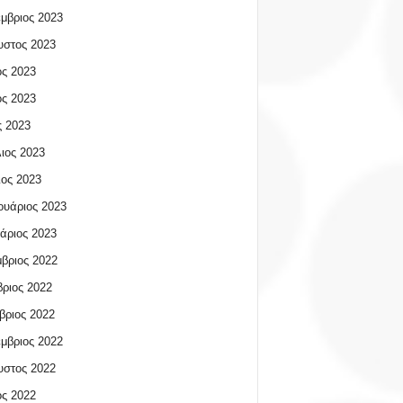
μβριος 2023
υστος 2023
ος 2023
ος 2023
 2023
ιος 2023
ος 2023
υάριος 2023
άριος 2023
βριος 2022
ριος 2022
βριος 2022
μβριος 2022
υστος 2022
ος 2022