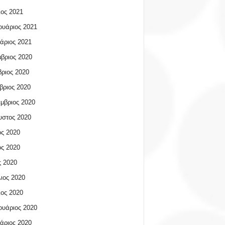
ος 2021
υάριος 2021
άριος 2021
βριος 2020
ριος 2020
βριος 2020
μβριος 2020
υστος 2020
ος 2020
ος 2020
 2020
ιος 2020
ος 2020
υάριος 2020
άριος 2020