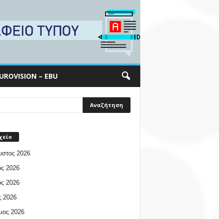
UROVISION – EBU
χείο
υστος 2026
ος 2026
ος 2026
 2026
ιος 2026