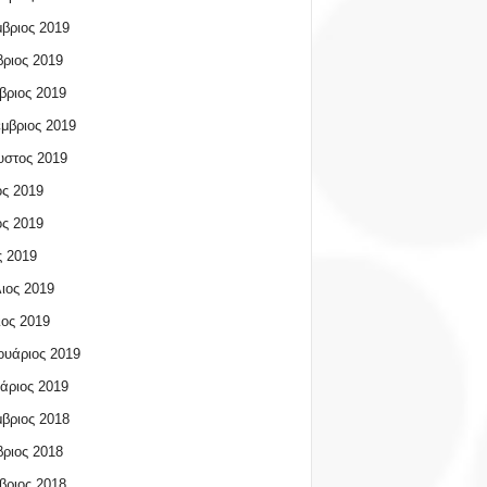
βριος 2019
ριος 2019
βριος 2019
μβριος 2019
υστος 2019
ος 2019
ος 2019
 2019
ιος 2019
ος 2019
υάριος 2019
άριος 2019
βριος 2018
ριος 2018
βριος 2018