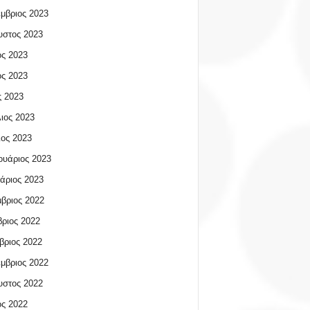
μβριος 2023
υστος 2023
ος 2023
ος 2023
 2023
ιος 2023
ος 2023
υάριος 2023
άριος 2023
βριος 2022
ριος 2022
βριος 2022
μβριος 2022
υστος 2022
ος 2022