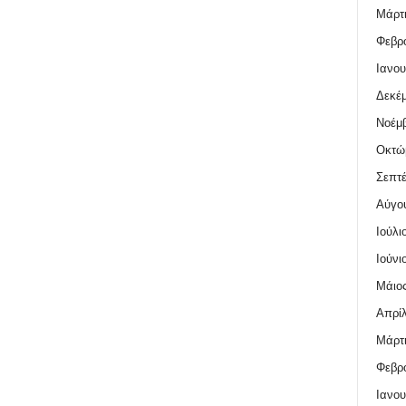
Μάρτι
Φεβρο
Ιανου
Δεκέμ
Νοέμβ
Οκτώ
Σεπτέ
Αύγο
Ιούλι
Ιούνι
Μάιος
Απρίλ
Μάρτι
Φεβρο
Ιανου