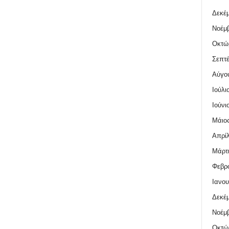
Δεκέμ
Νοέμβ
Οκτώ
Σεπτέ
Αύγο
Ιούλι
Ιούνι
Μάιος
Απρίλ
Μάρτι
Φεβρο
Ιανου
Δεκέμ
Νοέμβ
Οκτώ