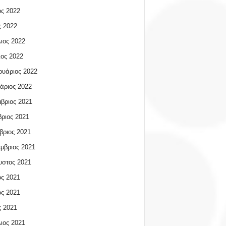
ος 2022
 2022
ιος 2022
ος 2022
υάριος 2022
άριος 2022
βριος 2021
ριος 2021
βριος 2021
μβριος 2021
υστος 2021
ος 2021
ος 2021
 2021
ιος 2021