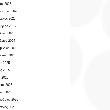
ος 2026
υάριος 2026
άριος 2026
βριος 2025
ριος 2025
βριος 2025
μβριος 2025
υστος 2025
ος 2025
ος 2025
 2025
ιος 2025
ος 2025
υάριος 2025
άριος 2025