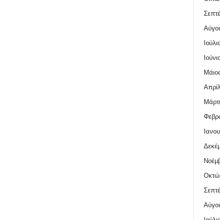
Σεπτέ
Αύγο
Ιούλι
Ιούνι
Μάιος
Απρίλ
Μάρτι
Φεβρο
Ιανου
Δεκέμ
Νοέμβ
Οκτώ
Σεπτέ
Αύγο
Ιούλι