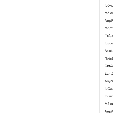
Ιούνι
Μάιος
Απρίλ
Μάρτι
Φεβρο
Ιανου
Δεκέμ
Νοέμβ
Οκτώ
Σεπτέ
Αύγο
Ιούλι
Ιούνι
Μάιος
Απρίλ