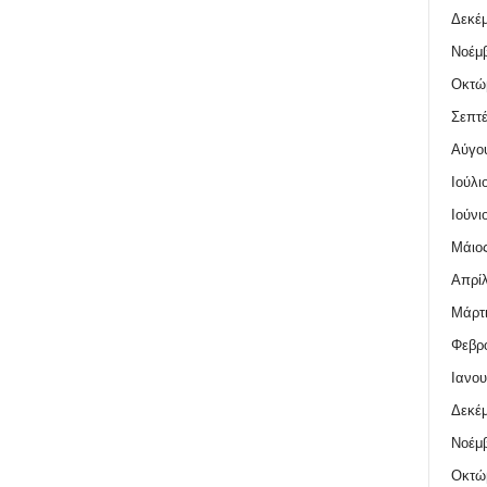
Δεκέμ
Νοέμβ
Οκτώ
Σεπτέ
Αύγο
Ιούλι
Ιούνι
Μάιος
Απρίλ
Μάρτι
Φεβρο
Ιανου
Δεκέμ
Νοέμβ
Οκτώ