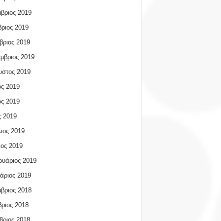
βριος 2019
ριος 2019
βριος 2019
μβριος 2019
υστος 2019
ος 2019
ος 2019
 2019
ιος 2019
ος 2019
υάριος 2019
άριος 2019
βριος 2018
ριος 2018
βριος 2018