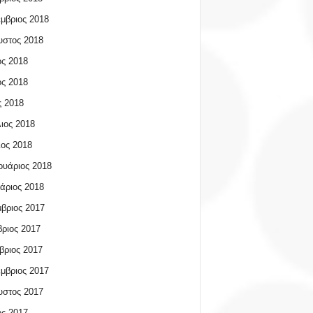
μβριος 2018
υστος 2018
ος 2018
ος 2018
 2018
ιος 2018
ος 2018
υάριος 2018
άριος 2018
βριος 2017
ριος 2017
βριος 2017
μβριος 2017
υστος 2017
ος 2017