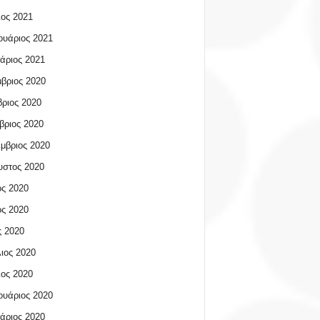
ος 2021
υάριος 2021
άριος 2021
βριος 2020
ριος 2020
βριος 2020
μβριος 2020
υστος 2020
ος 2020
ος 2020
 2020
ιος 2020
ος 2020
υάριος 2020
άριος 2020