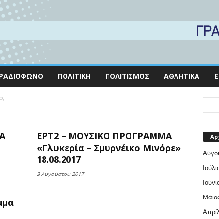
ΡΑΔΙΌΦΩΝΟ
ΠΟΛΙΤΙΚΉ
ΠΟΛΙΤΙΣΜΌΣ
ΑΘΛΗΤΙΚΆ
E
oç"
Α
ΕΡΤ2 – ΜΟΥΣΙΚΟ ΠΡΟΓΡΑΜΜΑ
Αρ
«Γλυκερία – Σμυρνέικο Μινόρε»
Αύγο
18.08.2017
Ιούλι
3 Αυγούστου 2017
Ιούνι
Μάιος
μμα
Απρίλ