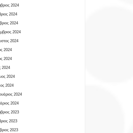
βριος 2024
ριος 2024
βριος 2024
μβριος 2024
υστος 2024
ος 2024
ος 2024
 2024
ιος 2024
ος 2024
υάριος 2024
άριος 2024
βριος 2023
ριος 2023
βριος 2023