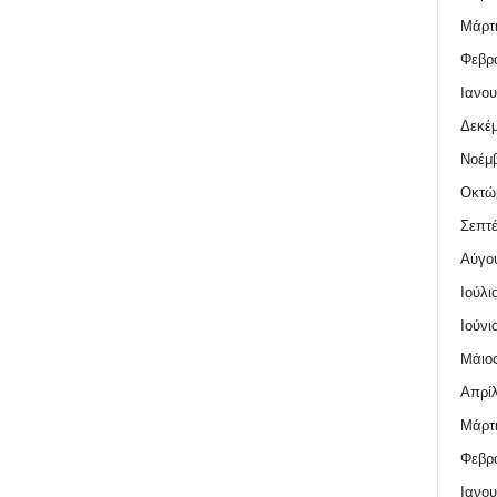
Μάρτι
Φεβρο
Ιανου
Δεκέμ
Νοέμβ
Οκτώ
Σεπτέ
Αύγο
Ιούλι
Ιούνι
Μάιος
Απρίλ
Μάρτι
Φεβρο
Ιανου