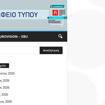
UROVISION – EBU
χείο
υστος 2026
ος 2026
ος 2026
 2026
ιος 2026