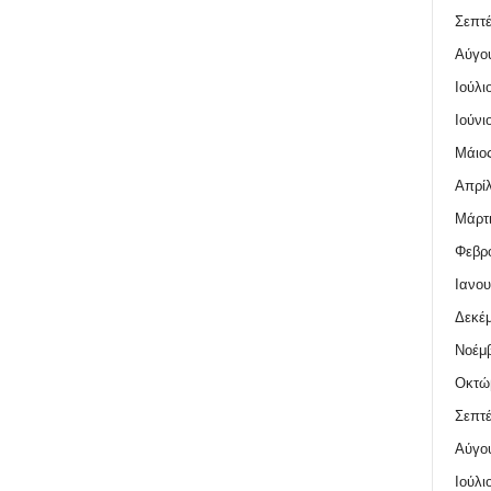
Σεπτέ
Αύγο
Ιούλι
Ιούνι
Μάιος
Απρίλ
Μάρτι
Φεβρο
Ιανου
Δεκέμ
Νοέμβ
Οκτώ
Σεπτέ
Αύγο
Ιούλι