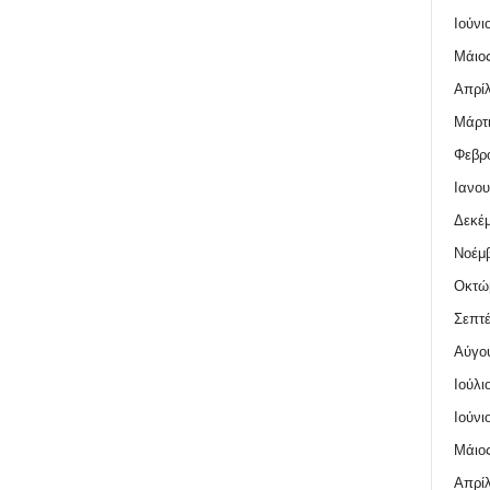
Ιούνι
Μάιος
Απρίλ
Μάρτι
Φεβρο
Ιανου
Δεκέμ
Νοέμβ
Οκτώ
Σεπτέ
Αύγο
Ιούλι
Ιούνι
Μάιος
Απρίλ