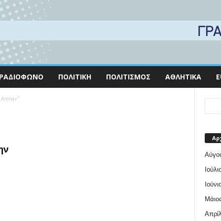
ΡΑΔΙΌΦΩΝΟ
ΠΟΛΙΤΙΚΉ
ΠΟΛΙΤΙΣΜΌΣ
ΑΘΛΗΤΙΚΆ
E
 Arena»"
Αρ
ην
Αύγο
Ιούλι
Ιούνι
Μάιος
Απρίλ