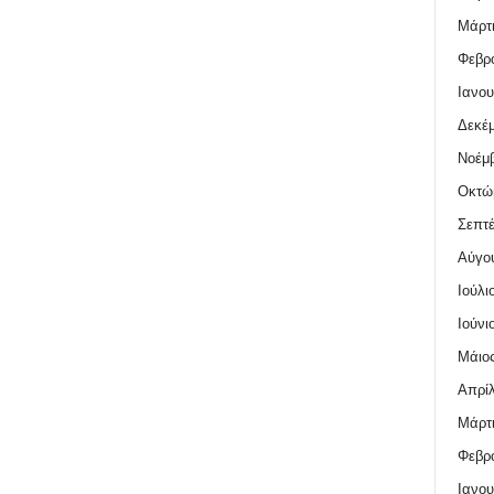
Μάρτι
Φεβρο
Ιανου
Δεκέμ
Νοέμβ
Οκτώ
Σεπτέ
Αύγο
Ιούλι
Ιούνι
Μάιος
Απρίλ
Μάρτι
Φεβρο
Ιανου