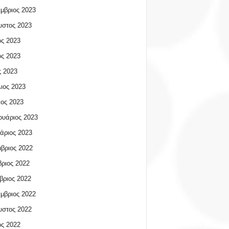
μβριος 2023
υστος 2023
ος 2023
ος 2023
 2023
ιος 2023
ος 2023
υάριος 2023
άριος 2023
βριος 2022
ριος 2022
βριος 2022
μβριος 2022
υστος 2022
ος 2022