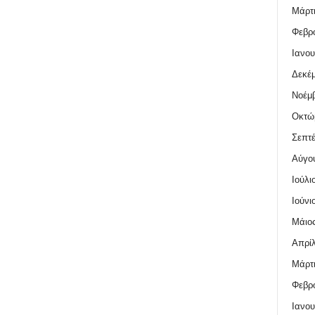
Μάρτι
Φεβρο
Ιανου
Δεκέμ
Νοέμβ
Οκτώ
Σεπτέ
Αύγο
Ιούλι
Ιούνι
Μάιος
Απρίλ
Μάρτι
Φεβρο
Ιανου