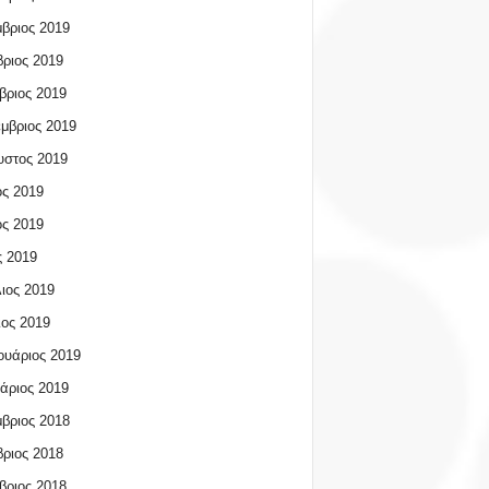
βριος 2019
ριος 2019
βριος 2019
μβριος 2019
υστος 2019
ος 2019
ος 2019
 2019
ιος 2019
ος 2019
υάριος 2019
άριος 2019
βριος 2018
ριος 2018
βριος 2018