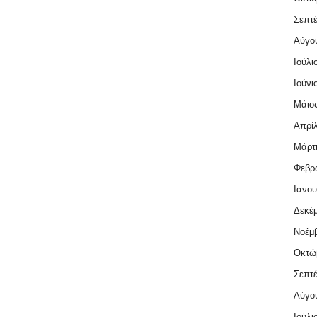
Σεπτέ
Αύγο
Ιούλι
Ιούνι
Μάιος
Απρίλ
Μάρτι
Φεβρο
Ιανου
Δεκέμ
Νοέμβ
Οκτώ
Σεπτέ
Αύγο
Ιούλι