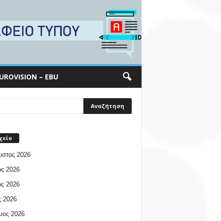
UROVISION – EBU
χείο
υστος 2026
ος 2026
ος 2026
 2026
ιος 2026