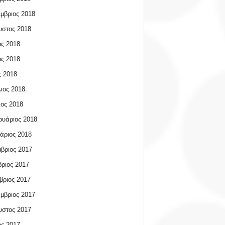
μβριος 2018
υστος 2018
ος 2018
ος 2018
 2018
ιος 2018
ος 2018
υάριος 2018
άριος 2018
βριος 2017
ριος 2017
βριος 2017
μβριος 2017
υστος 2017
ος 2017