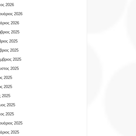
ος 2026
υάριος 2026
άριος 2026
βριος 2025
ριος 2025
βριος 2025
μβριος 2025
υστος 2025
ος 2025
ος 2025
 2025
ιος 2025
ος 2025
υάριος 2025
άριος 2025