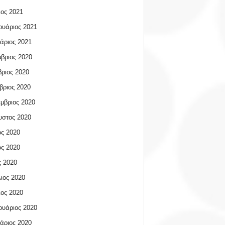
ος 2021
υάριος 2021
άριος 2021
βριος 2020
ριος 2020
βριος 2020
μβριος 2020
υστος 2020
ος 2020
ος 2020
 2020
ιος 2020
ος 2020
υάριος 2020
άριος 2020