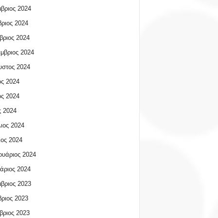
βριος 2024
ριος 2024
βριος 2024
μβριος 2024
υστος 2024
ος 2024
ος 2024
 2024
ιος 2024
ος 2024
υάριος 2024
άριος 2024
βριος 2023
ριος 2023
βριος 2023