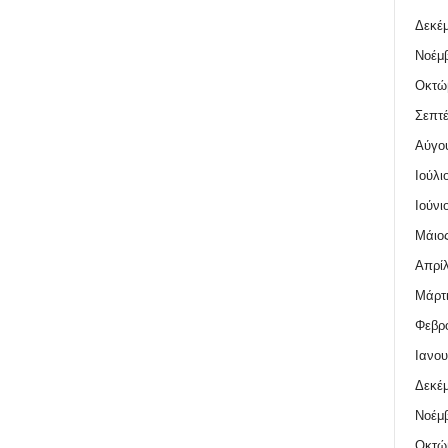
Δεκέμ
Νοέμβ
Οκτώ
Σεπτέ
Αύγο
Ιούλι
Ιούνι
Μάιος
Απρίλ
Μάρτι
Φεβρο
Ιανου
Δεκέμ
Νοέμβ
Οκτώ