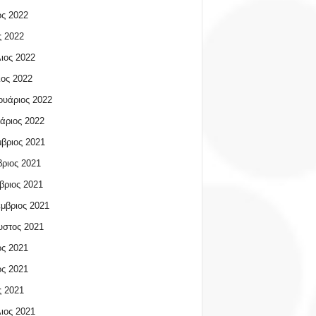
ος 2022
 2022
ιος 2022
ος 2022
υάριος 2022
άριος 2022
βριος 2021
ριος 2021
βριος 2021
μβριος 2021
υστος 2021
ος 2021
ος 2021
 2021
ιος 2021