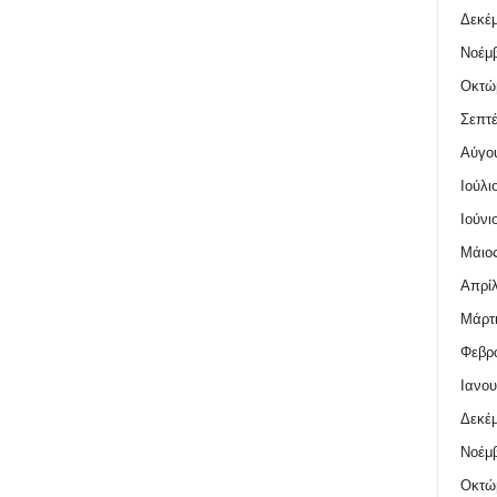
Δεκέμ
Νοέμβ
Οκτώ
Σεπτέ
Αύγο
Ιούλι
Ιούνι
Μάιος
Απρίλ
Μάρτι
Φεβρο
Ιανου
Δεκέμ
Νοέμβ
Οκτώ