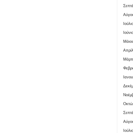
Σεπτέ
Αύγο
Ιούλι
Ιούνι
Μάιος
Απρίλ
Μάρτι
Φεβρο
Ιανου
Δεκέμ
Νοέμβ
Οκτώ
Σεπτέ
Αύγο
Ιούλι