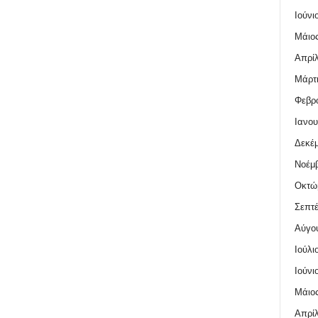
Ιούνι
Μάιος
Απρίλ
Μάρτι
Φεβρο
Ιανου
Δεκέμ
Νοέμβ
Οκτώ
Σεπτέ
Αύγο
Ιούλι
Ιούνι
Μάιος
Απρίλ