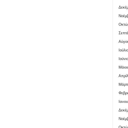
Δεκέμ
Νοέμβ
Οκτώ
Σεπτέ
Αύγο
Ιούλι
Ιούνι
Μάιος
Απρίλ
Μάρτι
Φεβρο
Ιανου
Δεκέμ
Νοέμβ
Οκτώ