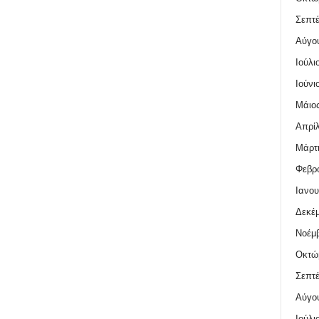
Σεπτέ
Αύγο
Ιούλι
Ιούνι
Μάιος
Απρίλ
Μάρτι
Φεβρο
Ιανου
Δεκέμ
Νοέμβ
Οκτώ
Σεπτέ
Αύγο
Ιούλι