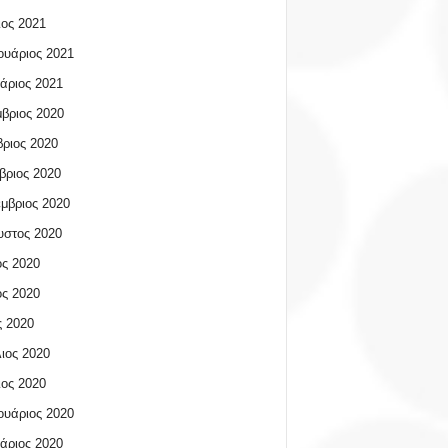
ος 2021
υάριος 2021
άριος 2021
βριος 2020
ριος 2020
βριος 2020
μβριος 2020
υστος 2020
ος 2020
ος 2020
 2020
ιος 2020
ος 2020
υάριος 2020
άριος 2020