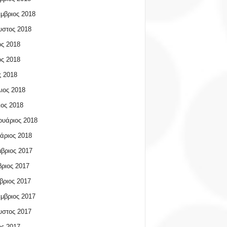
μβριος 2018
υστος 2018
ος 2018
ος 2018
 2018
ιος 2018
ος 2018
υάριος 2018
άριος 2018
βριος 2017
ριος 2017
βριος 2017
μβριος 2017
υστος 2017
ος 2017