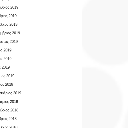
βριος 2019
ριος 2019
βριος 2019
μβριος 2019
υστος 2019
ος 2019
ος 2019
 2019
ιος 2019
ος 2019
υάριος 2019
άριος 2019
βριος 2018
ριος 2018
βριος 2018