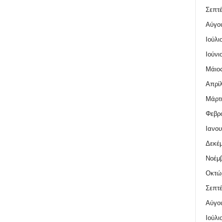
Σεπτέ
Αύγο
Ιούλι
Ιούνι
Μάιος
Απρίλ
Μάρτι
Φεβρο
Ιανου
Δεκέμ
Νοέμβ
Οκτώ
Σεπτέ
Αύγο
Ιούλι