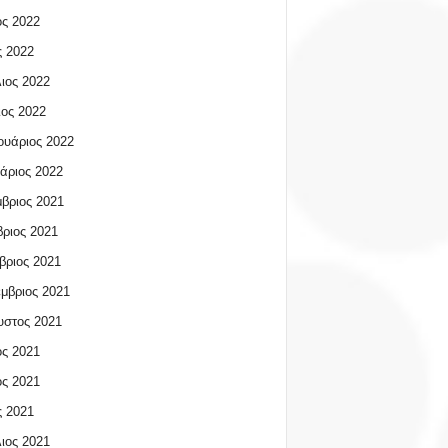
ος 2022
 2022
ιος 2022
ος 2022
υάριος 2022
άριος 2022
βριος 2021
ριος 2021
βριος 2021
μβριος 2021
υστος 2021
ος 2021
ος 2021
 2021
ιος 2021