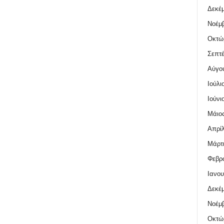
Δεκέμ
Νοέμβ
Οκτώ
Σεπτέ
Αύγο
Ιούλι
Ιούνι
Μάιος
Απρίλ
Μάρτι
Φεβρο
Ιανου
Δεκέμ
Νοέμβ
Οκτώ