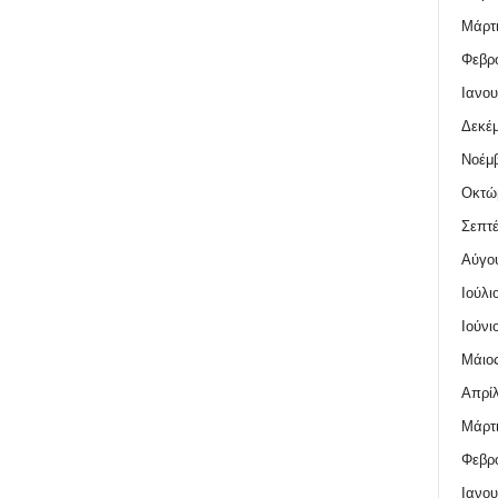
Μάρτι
Φεβρο
Ιανου
Δεκέμ
Νοέμβ
Οκτώ
Σεπτέ
Αύγο
Ιούλι
Ιούνι
Μάιος
Απρίλ
Μάρτι
Φεβρο
Ιανου