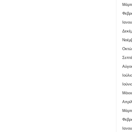
Μάρτι
Φεβρο
Ιανου
Δεκέμ
Νοέμβ
Οκτώ
Σεπτέ
Αύγο
Ιούλι
Ιούνι
Μάιος
Απρίλ
Μάρτι
Φεβρο
Ιανου