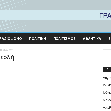
ΡΑΔΙΌΦΩΝΟ
ΠΟΛΙΤΙΚΉ
ΠΟΛΙΤΙΣΜΌΣ
ΑΘΛΗΤΙΚΆ
E
ική αποστολή"
στολή
Αρ
η
Αύγο
Ιούλι
Ιούνι
Μάιος
Απρίλ