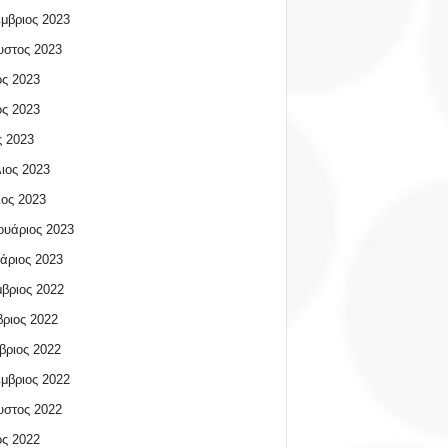
μβριος 2023
υστος 2023
ος 2023
ος 2023
 2023
ιος 2023
ος 2023
υάριος 2023
άριος 2023
βριος 2022
ριος 2022
βριος 2022
μβριος 2022
υστος 2022
ος 2022