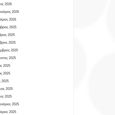
ος 2026
υάριος 2026
άριος 2026
βριος 2025
ριος 2025
βριος 2025
μβριος 2025
υστος 2025
ος 2025
ος 2025
 2025
ιος 2025
ος 2025
υάριος 2025
άριος 2025