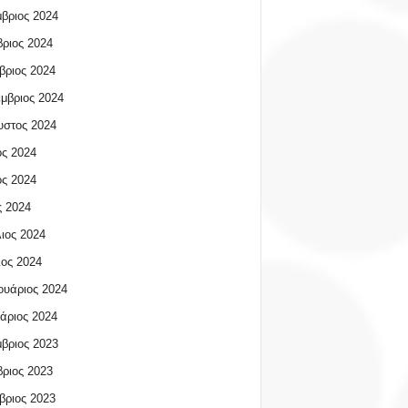
βριος 2024
ριος 2024
βριος 2024
μβριος 2024
υστος 2024
ος 2024
ος 2024
 2024
ιος 2024
ος 2024
υάριος 2024
άριος 2024
βριος 2023
ριος 2023
βριος 2023