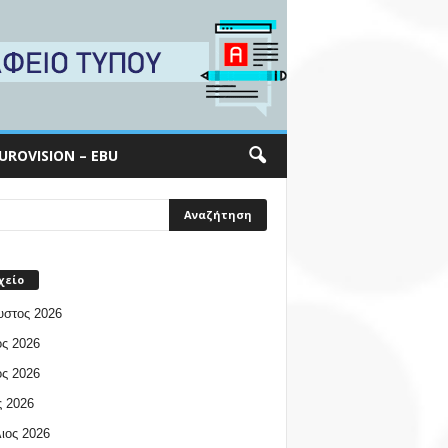
UROVISION – EBU
χείο
υστος 2026
ος 2026
ος 2026
 2026
ιος 2026