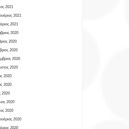
ος 2021
υάριος 2021
άριος 2021
βριος 2020
ριος 2020
βριος 2020
μβριος 2020
υστος 2020
ος 2020
ος 2020
 2020
ιος 2020
ος 2020
υάριος 2020
άριος 2020