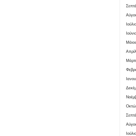
Σεπτέ
Αύγο
Ιούλι
Ιούνι
Μάιος
Απρίλ
Μάρτι
Φεβρο
Ιανου
Δεκέμ
Νοέμβ
Οκτώ
Σεπτέ
Αύγο
Ιούλι