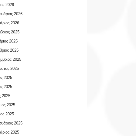
ος 2026
υάριος 2026
άριος 2026
βριος 2025
ριος 2025
βριος 2025
μβριος 2025
υστος 2025
ος 2025
ος 2025
 2025
ιος 2025
ος 2025
υάριος 2025
άριος 2025