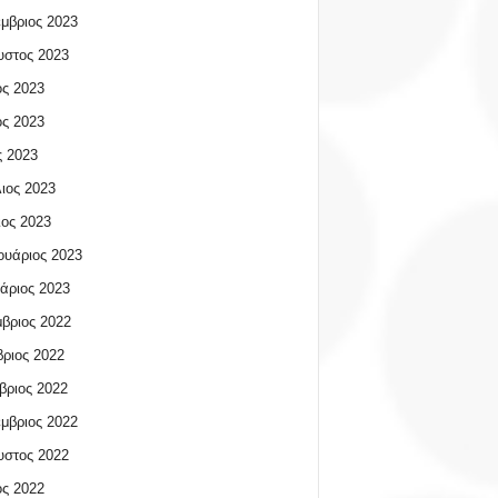
μβριος 2023
υστος 2023
ος 2023
ος 2023
 2023
ιος 2023
ος 2023
υάριος 2023
άριος 2023
βριος 2022
ριος 2022
βριος 2022
μβριος 2022
υστος 2022
ος 2022