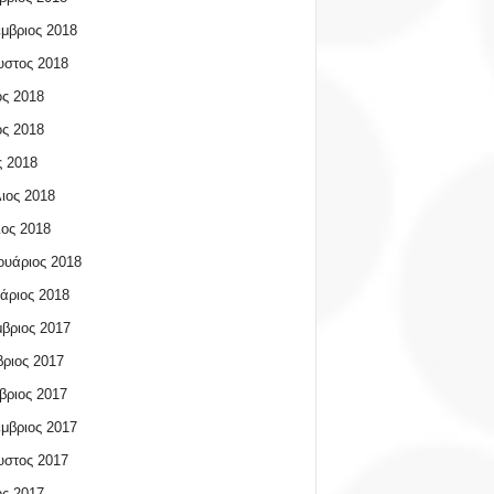
μβριος 2018
υστος 2018
ος 2018
ος 2018
 2018
ιος 2018
ος 2018
υάριος 2018
άριος 2018
βριος 2017
ριος 2017
βριος 2017
μβριος 2017
υστος 2017
ος 2017