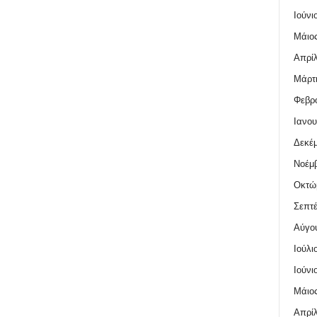
Ιούνι
Μάιος
Απρίλ
Μάρτι
Φεβρο
Ιανου
Δεκέμ
Νοέμβ
Οκτώ
Σεπτέ
Αύγο
Ιούλι
Ιούνι
Μάιος
Απρίλ