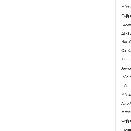
Μάρτι
Φεβρο
Ιανου
Δεκέμ
Νοέμβ
Οκτώ
Σεπτέ
Αύγο
Ιούλι
Ιούνι
Μάιος
Απρίλ
Μάρτι
Φεβρο
Ιανου