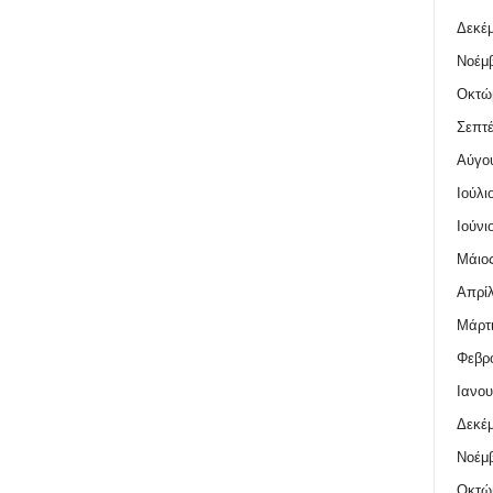
Δεκέμ
Νοέμβ
Οκτώ
Σεπτέ
Αύγο
Ιούλι
Ιούνι
Μάιος
Απρίλ
Μάρτι
Φεβρο
Ιανου
Δεκέμ
Νοέμβ
Οκτώ