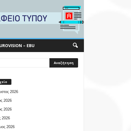
UROVISION – EBU
χείο
υστος 2026
ος 2026
ος 2026
 2026
ιος 2026