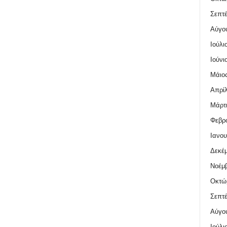
Σεπτέ
Αύγο
Ιούλι
Ιούνι
Μάιος
Απρίλ
Μάρτι
Φεβρο
Ιανου
Δεκέμ
Νοέμβ
Οκτώ
Σεπτέ
Αύγο
Ιούλι