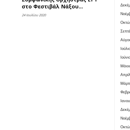
Δεκέμ
στο Φεστιβάλ Νάξου...
Νοέμβ
24 Ιουλίου 2020
Οκτώ
Σεπτέ
Αύγο
Ιούλι
Ιούνι
Μάιος
Απρίλ
Μάρτι
Φεβρο
Ιανου
Δεκέμ
Νοέμβ
Οκτώ