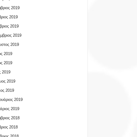
βριος 2019
ριος 2019
βριος 2019
μβριος 2019
υστος 2019
ος 2019
ος 2019
 2019
ιος 2019
ος 2019
υάριος 2019
άριος 2019
βριος 2018
ριος 2018
βριος 2018