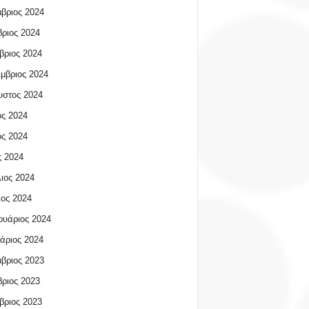
βριος 2024
ριος 2024
βριος 2024
μβριος 2024
υστος 2024
ος 2024
ος 2024
 2024
ιος 2024
ος 2024
υάριος 2024
άριος 2024
βριος 2023
ριος 2023
βριος 2023