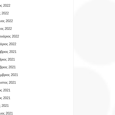
ος 2022
 2022
ιος 2022
ος 2022
υάριος 2022
άριος 2022
βριος 2021
ριος 2021
βριος 2021
μβριος 2021
υστος 2021
ος 2021
ος 2021
 2021
ιος 2021