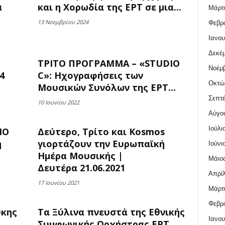
α
και η Χορωδία της ΕΡΤ σε μια...
Μάρτι
13 Νοεμβρίου 2024
Φεβρο
Ιανου
Δεκέμ
ΤΡΙΤΟ ΠΡΟΓΡΑΜΜΑ – «STUDIO
Νοέμβ
4
C»: Ηχογραφήσεις των
Οκτώ
Μουσικών Συνόλων της ΕΡΤ...
Σεπτέ
10 Ιουνίου 2022
Αύγο
Ιούλι
IO
Δεύτερο, Τρίτο και Kosmos
η
γιορτάζουν την Ευρωπαϊκή
Ιούνι
Ημέρα Μουσικής |
Μάιος
Δευτέρα 21.06.2021
Απρίλ
17 Ιουνίου 2021
Μάρτι
Φεβρο
υκης
Τα Ξύλινα πνευστά της Εθνικής
Ιανου
Συμφωνικής Ορχήστρας ΕΡΤ