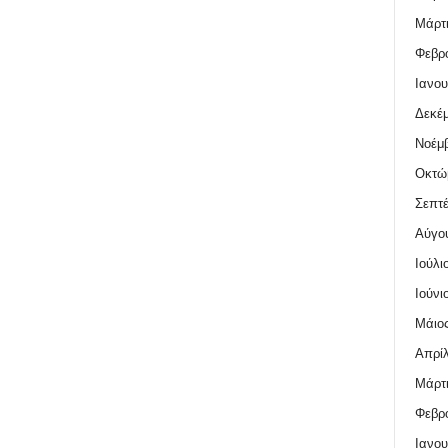
Μάρτι
Φεβρο
Ιανου
Δεκέμ
Νοέμβ
Οκτώ
Σεπτέ
Αύγο
Ιούλι
Ιούνι
Μάιος
Απρίλ
Μάρτι
Φεβρο
Ιανου