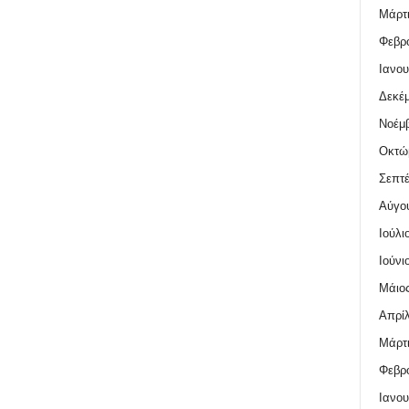
Μάρτι
Φεβρο
Ιανου
Δεκέμ
Νοέμβ
Οκτώ
Σεπτέ
Αύγο
Ιούλι
Ιούνι
Μάιος
Απρίλ
Μάρτι
Φεβρο
Ιανου