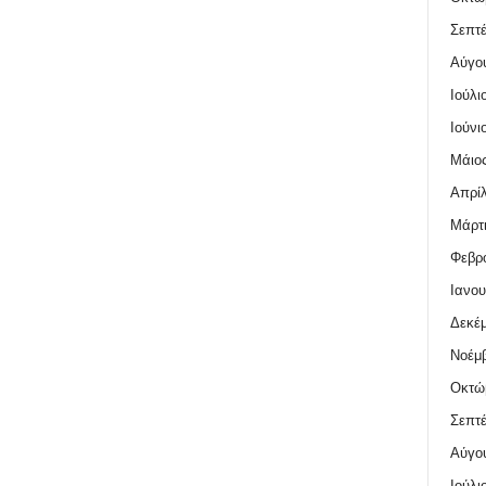
Σεπτέ
Αύγο
Ιούλι
Ιούνι
Μάιος
Απρίλ
Μάρτι
Φεβρο
Ιανου
Δεκέμ
Νοέμβ
Οκτώ
Σεπτέ
Αύγο
Ιούλι