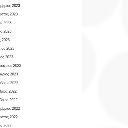
μβριος 2023
υστος 2023
ος 2023
ος 2023
 2023
ιος 2023
ος 2023
υάριος 2023
άριος 2023
βριος 2022
ριος 2022
βριος 2022
μβριος 2022
υστος 2022
ος 2022