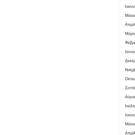
Ιούνι
Μάιος
Απρίλ
Μάρτι
Φεβρο
Ιανου
Δεκέμ
Νοέμβ
Οκτώ
Σεπτέ
Αύγο
Ιούλι
Ιούνι
Μάιος
Απρίλ