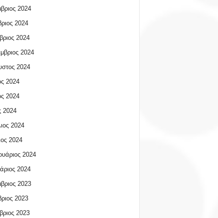
βριος 2024
ριος 2024
βριος 2024
μβριος 2024
υστος 2024
ος 2024
ος 2024
 2024
ιος 2024
ος 2024
υάριος 2024
άριος 2024
βριος 2023
ριος 2023
βριος 2023