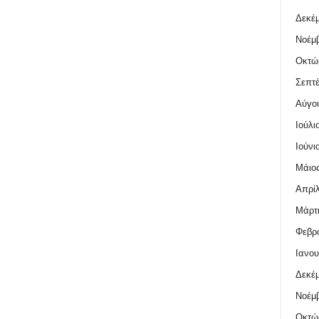
Δεκέμ
Νοέμβ
Οκτώ
Σεπτέ
Αύγο
Ιούλι
Ιούνι
Μάιος
Απρίλ
Μάρτι
Φεβρο
Ιανου
Δεκέμ
Νοέμβ
Οκτώ