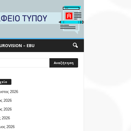
UROVISION – EBU
χείο
υστος 2026
ος 2026
ος 2026
 2026
ιος 2026