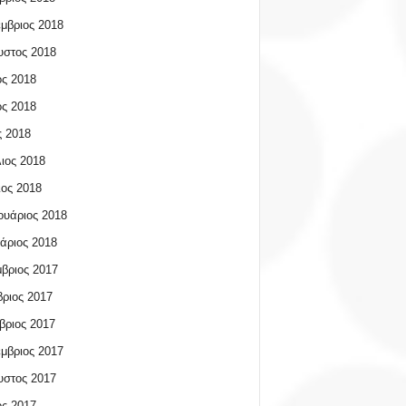
μβριος 2018
υστος 2018
ος 2018
ος 2018
 2018
ιος 2018
ος 2018
υάριος 2018
άριος 2018
βριος 2017
ριος 2017
βριος 2017
μβριος 2017
υστος 2017
ος 2017