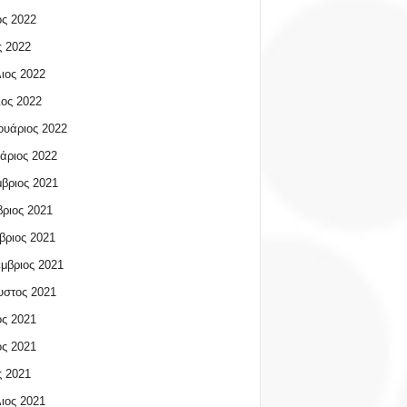
ος 2022
 2022
ιος 2022
ος 2022
υάριος 2022
άριος 2022
βριος 2021
ριος 2021
βριος 2021
μβριος 2021
υστος 2021
ος 2021
ος 2021
 2021
ιος 2021