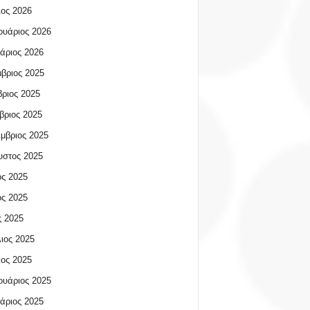
ος 2026
υάριος 2026
άριος 2026
βριος 2025
ριος 2025
βριος 2025
μβριος 2025
υστος 2025
ος 2025
ος 2025
 2025
ιος 2025
ος 2025
υάριος 2025
άριος 2025