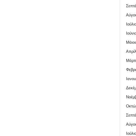
Σεπτέ
Αύγο
Ιούλι
Ιούνι
Μάιος
Απρίλ
Μάρτι
Φεβρο
Ιανου
Δεκέμ
Νοέμβ
Οκτώ
Σεπτέ
Αύγο
Ιούλι