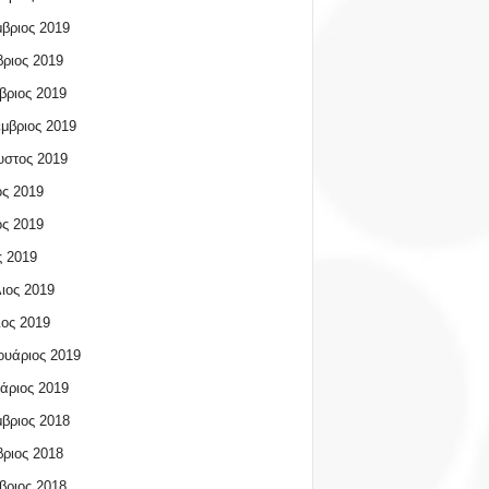
βριος 2019
ριος 2019
βριος 2019
μβριος 2019
υστος 2019
ος 2019
ος 2019
 2019
ιος 2019
ος 2019
υάριος 2019
άριος 2019
βριος 2018
ριος 2018
βριος 2018