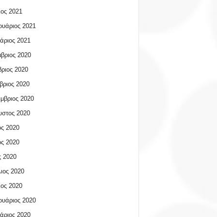
ος 2021
υάριος 2021
άριος 2021
βριος 2020
ριος 2020
βριος 2020
μβριος 2020
υστος 2020
ος 2020
ος 2020
 2020
ιος 2020
ος 2020
υάριος 2020
άριος 2020