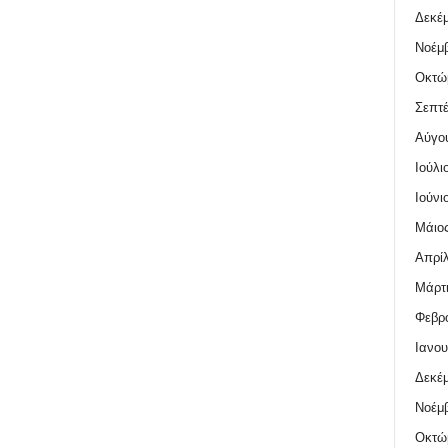
Δεκέμ
Νοέμβ
Οκτώ
Σεπτέ
Αύγο
Ιούλι
Ιούνι
Μάιος
Απρίλ
Μάρτι
Φεβρο
Ιανου
Δεκέμ
Νοέμβ
Οκτώ