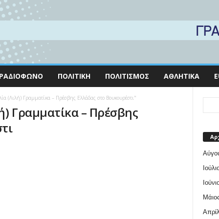
ΡΑΔΙΌΦΩΝΟ
ΠΟΛΙΤΙΚΉ
ΠΟΛΙΤΙΣΜΌΣ
ΑΘΛΗΤΙΚΆ
E
ελία (Λιλή) Γραμματίκα – Πρέσβης Ελλάδας στο Βουκουρέστι"
λή) Γραμματίκα – Πρέσβης
στι
Αρ
Αύγο
Ιούλι
Ιούνι
Μάιος
Απρίλ