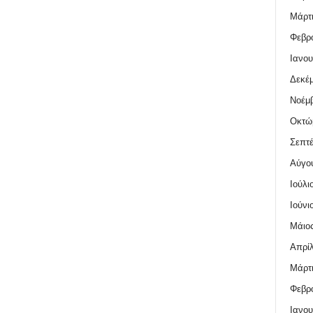
Μάρτι
Φεβρο
Ιανου
Δεκέμ
Νοέμβ
Οκτώ
Σεπτέ
Αύγο
Ιούλι
Ιούνι
Μάιος
Απρίλ
Μάρτι
Φεβρο
Ιανου