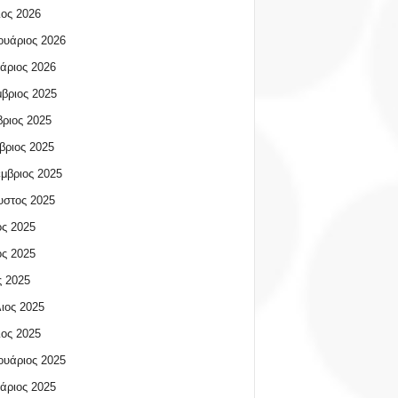
ος 2026
υάριος 2026
άριος 2026
βριος 2025
ριος 2025
βριος 2025
μβριος 2025
υστος 2025
ος 2025
ος 2025
 2025
ιος 2025
ος 2025
υάριος 2025
άριος 2025