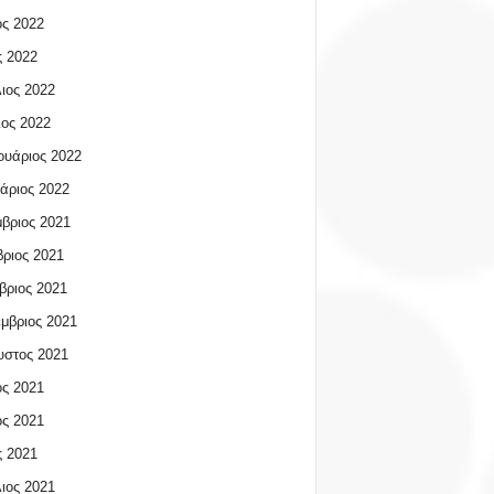
ος 2022
 2022
ιος 2022
ος 2022
υάριος 2022
άριος 2022
βριος 2021
ριος 2021
βριος 2021
μβριος 2021
υστος 2021
ος 2021
ος 2021
 2021
ιος 2021