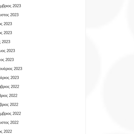
μβριος 2023
υστος 2023
ος 2023
ος 2023
 2023
ιος 2023
ος 2023
υάριος 2023
άριος 2023
βριος 2022
ριος 2022
βριος 2022
μβριος 2022
υστος 2022
ος 2022