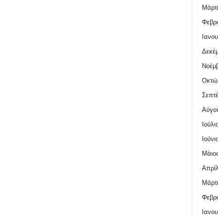
Μάρτι
Φεβρο
Ιανου
Δεκέμ
Νοέμβ
Οκτώ
Σεπτέ
Αύγο
Ιούλι
Ιούνι
Μάιος
Απρίλ
Μάρτι
Φεβρο
Ιανου