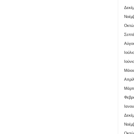
Δεκέμ
Νοέμβ
Οκτώ
Σεπτέ
Αύγο
Ιούλι
Ιούνι
Μάιος
Απρίλ
Μάρτι
Φεβρο
Ιανου
Δεκέμ
Νοέμβ
Οκτώ