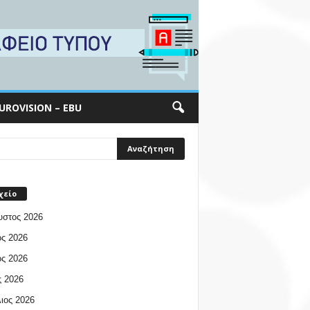
UROVISION – EBU
χείο
υστος 2026
ος 2026
ος 2026
 2026
ιος 2026