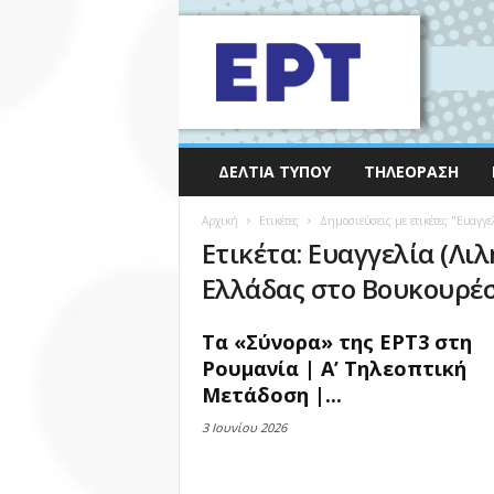
ΔΕΛΤΊΑ ΤΎΠΟΥ
ΤΗΛΕΌΡΑΣΗ
Αρχική
Ετικέτες
Δημοσιεύσεις με ετικέτες "Ευαγγ
Ετικέτα: Ευαγγελία (Λι
Ελλάδας στο Βουκουρέ
Τα «Σύνορα» της ΕΡΤ3 στη
Ρουμανία | Α’ Τηλεοπτική
Μετάδοση |...
3 Ιουνίου 2026