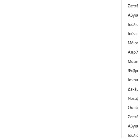
Σεπτέ
Αύγο
Ιούλι
Ιούνι
Μάιος
Απρίλ
Μάρτι
Φεβρο
Ιανου
Δεκέμ
Νοέμβ
Οκτώ
Σεπτέ
Αύγο
Ιούλι