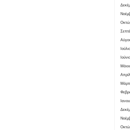
Δεκέμ
Νοέμβ
Οκτώ
Σεπτέ
Αύγο
Ιούλι
Ιούνι
Μάιος
Απρίλ
Μάρτι
Φεβρο
Ιανου
Δεκέμ
Νοέμβ
Οκτώ