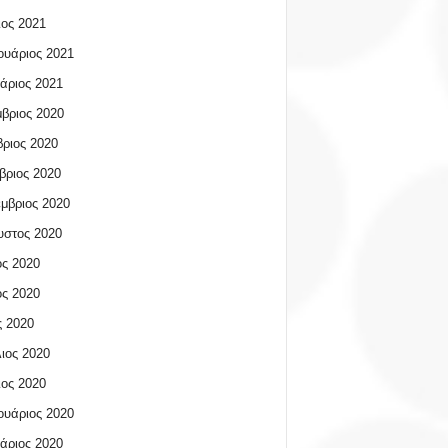
ος 2021
υάριος 2021
άριος 2021
βριος 2020
ριος 2020
βριος 2020
μβριος 2020
υστος 2020
ος 2020
ος 2020
 2020
ιος 2020
ος 2020
υάριος 2020
άριος 2020