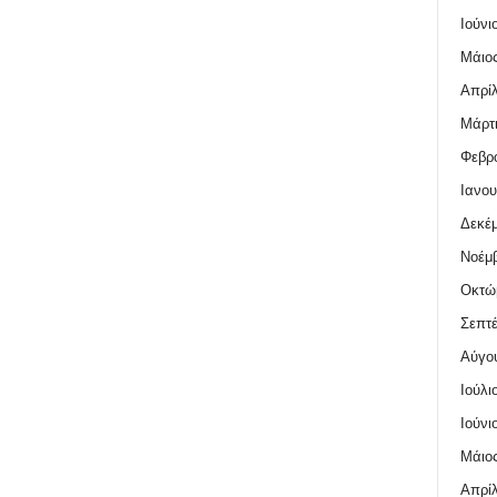
Ιούνι
Μάιος
Απρίλ
Μάρτι
Φεβρο
Ιανου
Δεκέμ
Νοέμβ
Οκτώ
Σεπτέ
Αύγο
Ιούλι
Ιούνι
Μάιος
Απρίλ