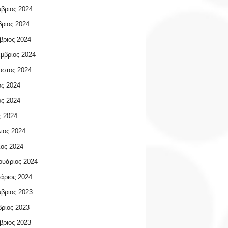
βριος 2024
ριος 2024
βριος 2024
μβριος 2024
υστος 2024
ος 2024
ος 2024
 2024
ιος 2024
ος 2024
υάριος 2024
άριος 2024
βριος 2023
ριος 2023
βριος 2023