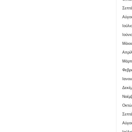
Σεπτέ
Αύγο
Ιούλι
Ιούνι
Μάιος
Απρίλ
Μάρτι
Φεβρο
Ιανου
Δεκέμ
Νοέμβ
Οκτώ
Σεπτέ
Αύγο
Ιούλι