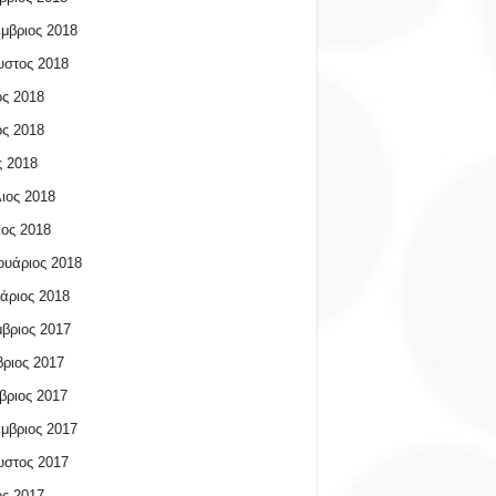
μβριος 2018
υστος 2018
ος 2018
ος 2018
 2018
ιος 2018
ος 2018
υάριος 2018
άριος 2018
βριος 2017
ριος 2017
βριος 2017
μβριος 2017
υστος 2017
ος 2017