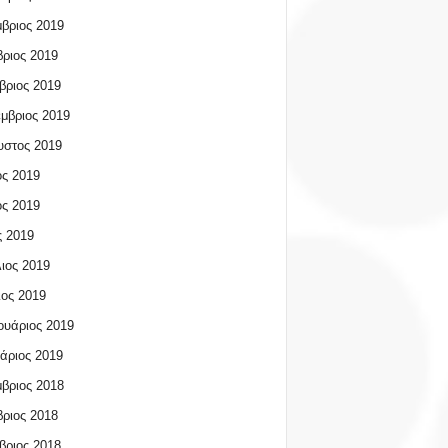
βριος 2019
ριος 2019
βριος 2019
μβριος 2019
υστος 2019
ος 2019
ος 2019
 2019
ιος 2019
ος 2019
υάριος 2019
άριος 2019
βριος 2018
ριος 2018
βριος 2018