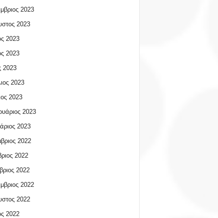
μβριος 2023
υστος 2023
ος 2023
ος 2023
 2023
ιος 2023
ος 2023
υάριος 2023
άριος 2023
βριος 2022
ριος 2022
βριος 2022
μβριος 2022
υστος 2022
ος 2022