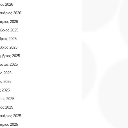
ος 2026
υάριος 2026
άριος 2026
βριος 2025
ριος 2025
βριος 2025
μβριος 2025
υστος 2025
ος 2025
ος 2025
 2025
ιος 2025
ος 2025
υάριος 2025
άριος 2025