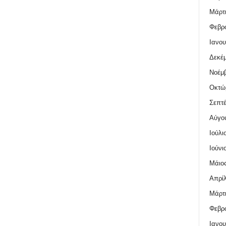
Μάρτι
Φεβρο
Ιανου
Δεκέμ
Νοέμβ
Οκτώ
Σεπτέ
Αύγο
Ιούλι
Ιούνι
Μάιος
Απρίλ
Μάρτι
Φεβρο
Ιανου