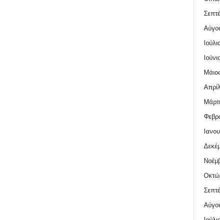
Σεπτέ
Αύγο
Ιούλι
Ιούνι
Μάιος
Απρίλ
Μάρτι
Φεβρο
Ιανου
Δεκέμ
Νοέμβ
Οκτώ
Σεπτέ
Αύγο
Ιούλι