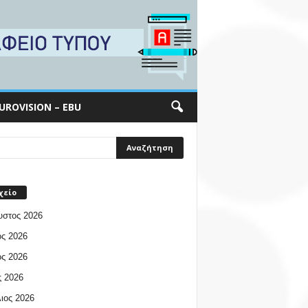
UROVISION – EBU
χείο
υστος 2026
ος 2026
ος 2026
 2026
ιος 2026