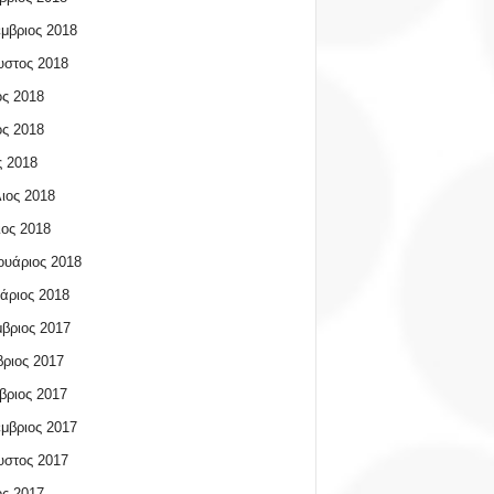
μβριος 2018
υστος 2018
ος 2018
ος 2018
 2018
ιος 2018
ος 2018
υάριος 2018
άριος 2018
βριος 2017
ριος 2017
βριος 2017
μβριος 2017
υστος 2017
ος 2017