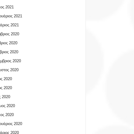
ος 2021
υάριος 2021
άριος 2021
βριος 2020
ριος 2020
βριος 2020
μβριος 2020
υστος 2020
ος 2020
ος 2020
 2020
ιος 2020
ος 2020
υάριος 2020
άριος 2020