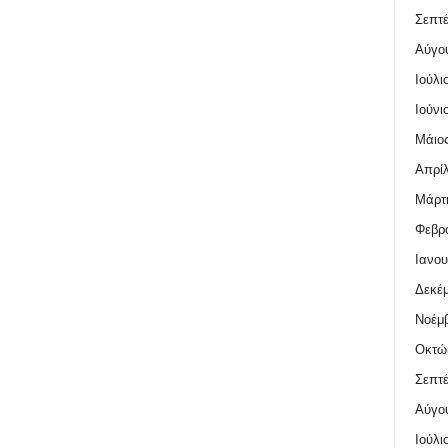
Σεπτέ
Αύγο
Ιούλι
Ιούνι
Μάιος
Απρίλ
Μάρτι
Φεβρο
Ιανου
Δεκέμ
Νοέμβ
Οκτώ
Σεπτέ
Αύγο
Ιούλι