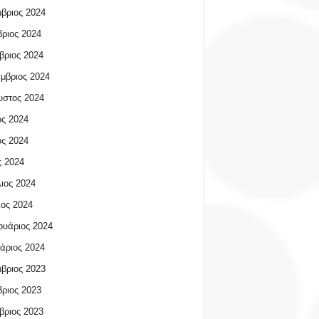
βριος 2024
ριος 2024
βριος 2024
μβριος 2024
υστος 2024
ος 2024
ος 2024
 2024
ιος 2024
ος 2024
υάριος 2024
άριος 2024
βριος 2023
ριος 2023
βριος 2023