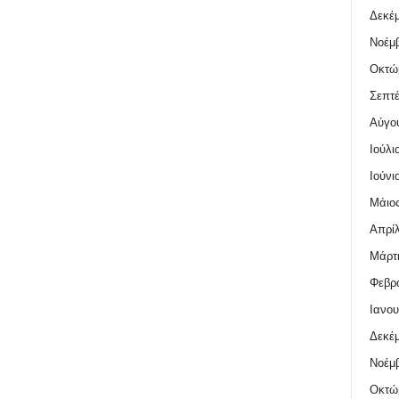
Δεκέμ
Νοέμβ
Οκτώ
Σεπτέ
Αύγο
Ιούλι
Ιούνι
Μάιος
Απρίλ
Μάρτι
Φεβρο
Ιανου
Δεκέμ
Νοέμβ
Οκτώ