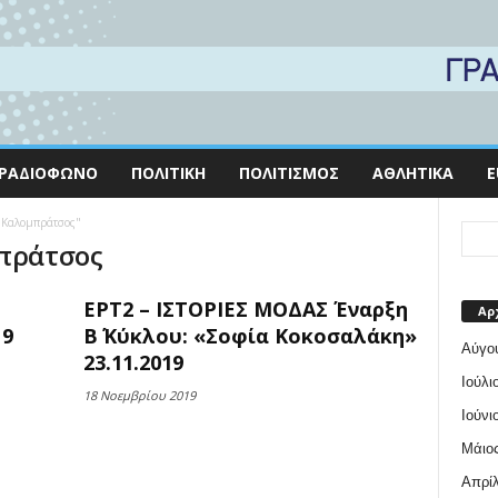
ΡΑΔΙΌΦΩΝΟ
ΠΟΛΙΤΙΚΉ
ΠΟΛΙΤΙΣΜΌΣ
ΑΘΛΗΤΙΚΆ
E
υ Καλομπράτσος"
μπράτσος
ΕΡΤ2 – ΙΣΤΟΡΙΕΣ ΜΟΔΑΣ Έναρξη
Αρ
19
Β΄ Κύκλου: «Σοφία Κοκοσαλάκη»
Αύγο
23.11.2019
Ιούλι
18 Νοεμβρίου 2019
Ιούνι
Μάιος
Απρίλ