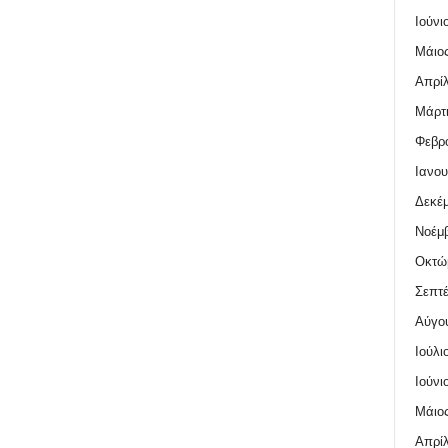
Ιούνι
Μάιος
Απρίλ
Μάρτι
Φεβρο
Ιανου
Δεκέμ
Νοέμβ
Οκτώ
Σεπτέ
Αύγο
Ιούλι
Ιούνι
Μάιος
Απρίλ