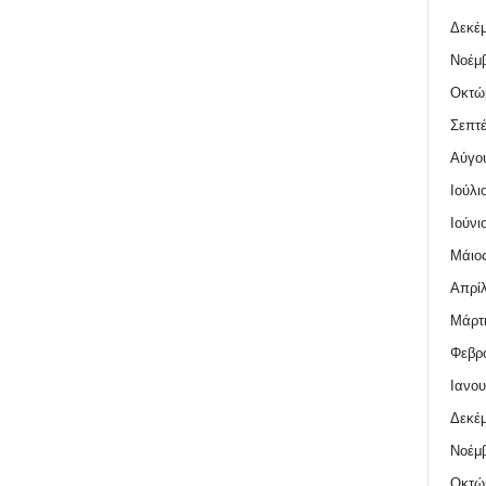
Δεκέμ
Νοέμβ
Οκτώ
Σεπτέ
Αύγο
Ιούλι
Ιούνι
Μάιος
Απρίλ
Μάρτι
Φεβρο
Ιανου
Δεκέμ
Νοέμβ
Οκτώ