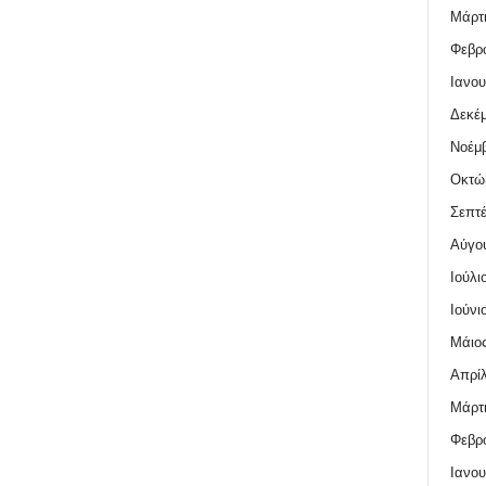
Μάρτι
Φεβρο
Ιανου
Δεκέμ
Νοέμβ
Οκτώ
Σεπτέ
Αύγο
Ιούλι
Ιούνι
Μάιος
Απρίλ
Μάρτι
Φεβρο
Ιανου