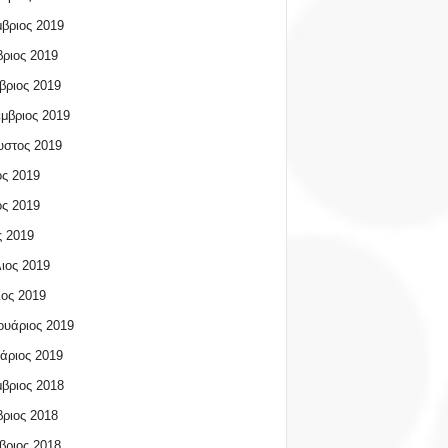
βριος 2019
ριος 2019
βριος 2019
μβριος 2019
υστος 2019
ος 2019
ος 2019
 2019
ιος 2019
ος 2019
υάριος 2019
άριος 2019
βριος 2018
ριος 2018
βριος 2018