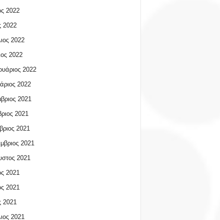
ος 2022
 2022
ιος 2022
ος 2022
υάριος 2022
άριος 2022
βριος 2021
ριος 2021
βριος 2021
μβριος 2021
υστος 2021
ος 2021
ος 2021
 2021
ιος 2021