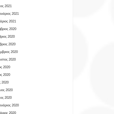
ος 2021
υάριος 2021
άριος 2021
βριος 2020
ριος 2020
βριος 2020
μβριος 2020
υστος 2020
ος 2020
ος 2020
 2020
ιος 2020
ος 2020
υάριος 2020
άριος 2020