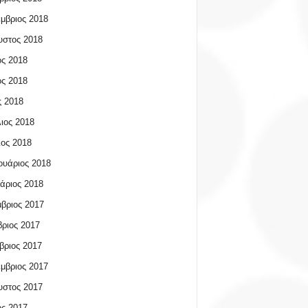
μβριος 2018
υστος 2018
ος 2018
ος 2018
 2018
ιος 2018
ος 2018
υάριος 2018
άριος 2018
βριος 2017
ριος 2017
βριος 2017
μβριος 2017
υστος 2017
ος 2017