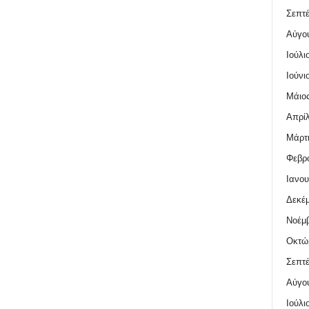
Σεπτέ
Αύγο
Ιούλι
Ιούνι
Μάιος
Απρίλ
Μάρτι
Φεβρο
Ιανου
Δεκέμ
Νοέμβ
Οκτώ
Σεπτέ
Αύγο
Ιούλι