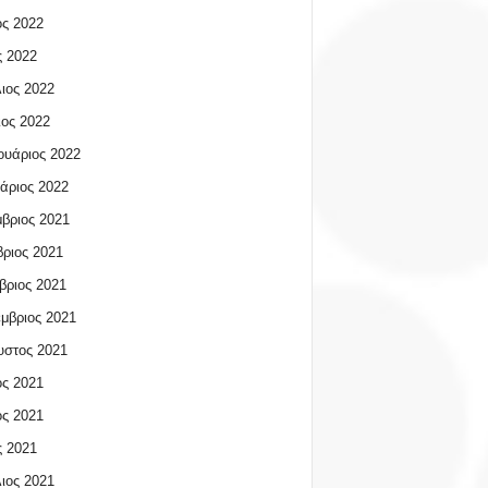
ος 2022
 2022
ιος 2022
ος 2022
υάριος 2022
άριος 2022
βριος 2021
ριος 2021
βριος 2021
μβριος 2021
υστος 2021
ος 2021
ος 2021
 2021
ιος 2021