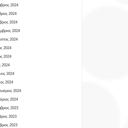
βριος 2024
ριος 2024
βριος 2024
μβριος 2024
υστος 2024
ος 2024
ος 2024
 2024
ιος 2024
ος 2024
υάριος 2024
άριος 2024
βριος 2023
ριος 2023
βριος 2023