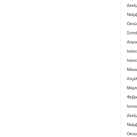
Δεκέμ
Νοέμβ
Οκτώ
Σεπτέ
Αύγο
Ιούλι
Ιούνι
Μάιος
Απρίλ
Μάρτι
Φεβρο
Ιανου
Δεκέμ
Νοέμβ
Οκτώ