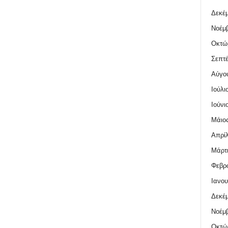
Δεκέμ
Νοέμβ
Οκτώ
Σεπτέ
Αύγο
Ιούλι
Ιούνι
Μάιος
Απρίλ
Μάρτι
Φεβρο
Ιανου
Δεκέμ
Νοέμβ
Οκτώ