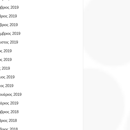
βριος 2019
ριος 2019
βριος 2019
μβριος 2019
υστος 2019
ος 2019
ος 2019
 2019
ιος 2019
ος 2019
υάριος 2019
άριος 2019
βριος 2018
ριος 2018
βριος 2018