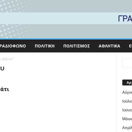
ΡΑΔΙΌΦΩΝΟ
ΠΟΛΙΤΙΚΉ
ΠΟΛΙΤΙΣΜΌΣ
ΑΘΛΗΤΙΚΆ
E
ς Αλεξίου"
ου
Αρ
άτι
Αύγο
Ιούλι
Ιούνι
Μάιος
Απρίλ