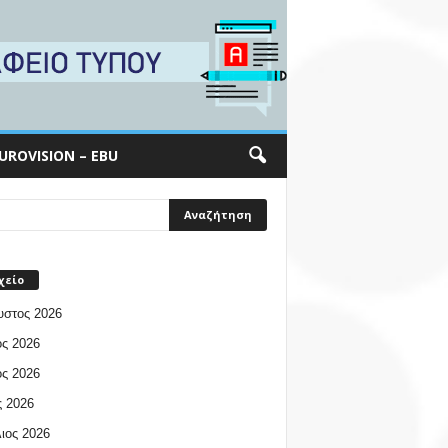
UROVISION – EBU
χείο
υστος 2026
ος 2026
ος 2026
 2026
ιος 2026