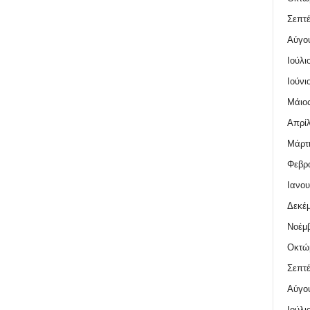
Σεπτέ
Αύγο
Ιούλι
Ιούνι
Μάιος
Απρίλ
Μάρτι
Φεβρο
Ιανου
Δεκέμ
Νοέμβ
Οκτώ
Σεπτέ
Αύγο
Ιούλι