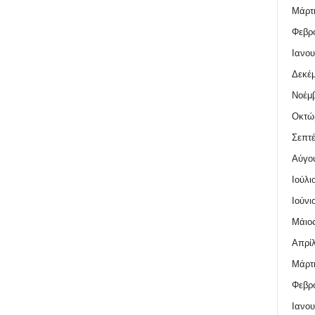
Μάρτι
Φεβρο
Ιανου
Δεκέμ
Νοέμβ
Οκτώ
Σεπτέ
Αύγο
Ιούλι
Ιούνι
Μάιος
Απρίλ
Μάρτι
Φεβρο
Ιανου