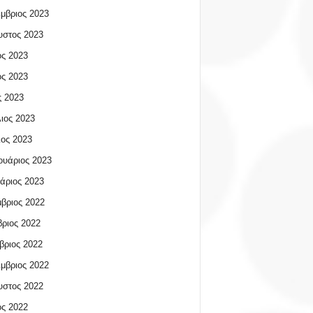
μβριος 2023
υστος 2023
ος 2023
ος 2023
 2023
ιος 2023
ος 2023
υάριος 2023
άριος 2023
βριος 2022
ριος 2022
βριος 2022
μβριος 2022
υστος 2022
ος 2022