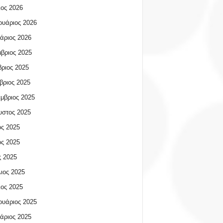
ος 2026
υάριος 2026
άριος 2026
βριος 2025
ριος 2025
βριος 2025
μβριος 2025
υστος 2025
ος 2025
ος 2025
 2025
ιος 2025
ος 2025
υάριος 2025
άριος 2025