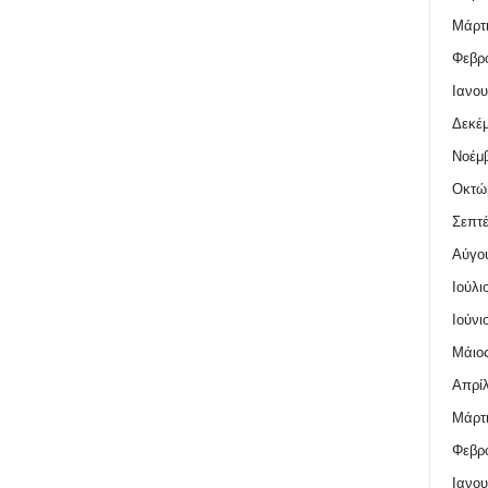
Μάρτι
Φεβρο
Ιανου
Δεκέμ
Νοέμβ
Οκτώ
Σεπτέ
Αύγο
Ιούλι
Ιούνι
Μάιος
Απρίλ
Μάρτι
Φεβρο
Ιανου