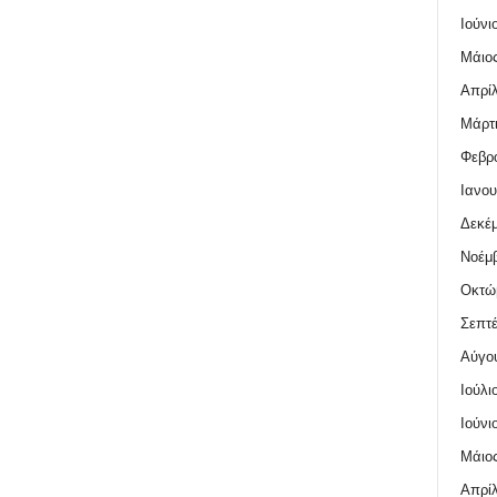
Ιούνι
Μάιος
Απρίλ
Μάρτι
Φεβρο
Ιανου
Δεκέμ
Νοέμβ
Οκτώ
Σεπτέ
Αύγο
Ιούλι
Ιούνι
Μάιος
Απρίλ