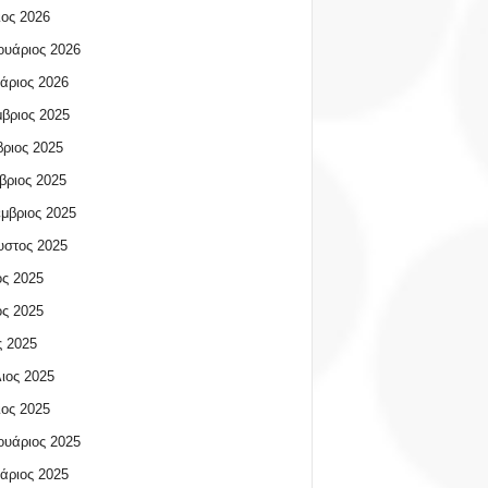
ος 2026
υάριος 2026
άριος 2026
βριος 2025
ριος 2025
βριος 2025
μβριος 2025
υστος 2025
ος 2025
ος 2025
 2025
ιος 2025
ος 2025
υάριος 2025
άριος 2025