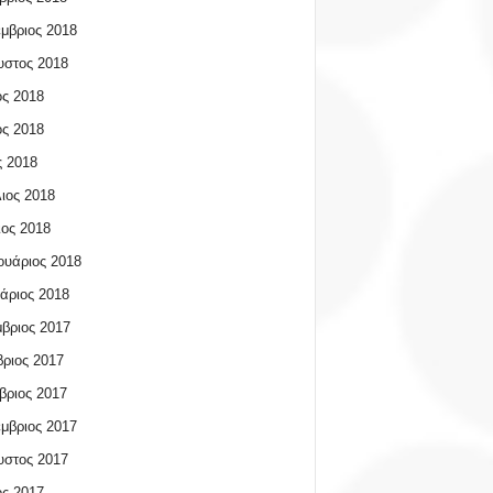
μβριος 2018
υστος 2018
ος 2018
ος 2018
 2018
ιος 2018
ος 2018
υάριος 2018
άριος 2018
βριος 2017
ριος 2017
βριος 2017
μβριος 2017
υστος 2017
ος 2017