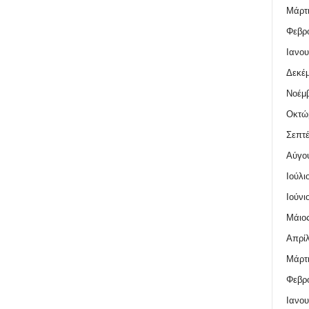
Μάρτι
Φεβρο
Ιανου
Δεκέμ
Νοέμβ
Οκτώ
Σεπτέ
Αύγο
Ιούλι
Ιούνι
Μάιος
Απρίλ
Μάρτι
Φεβρο
Ιανου