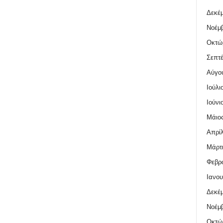
Δεκέμ
Νοέμβ
Οκτώ
Σεπτέ
Αύγο
Ιούλι
Ιούνι
Μάιος
Απρίλ
Μάρτι
Φεβρο
Ιανου
Δεκέμ
Νοέμβ
Οκτώ