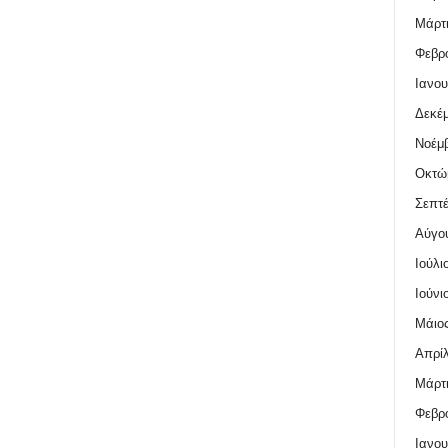
Μάρτι
Φεβρο
Ιανου
Δεκέμ
Νοέμβ
Οκτώ
Σεπτέ
Αύγο
Ιούλι
Ιούνι
Μάιος
Απρίλ
Μάρτι
Φεβρο
Ιανου