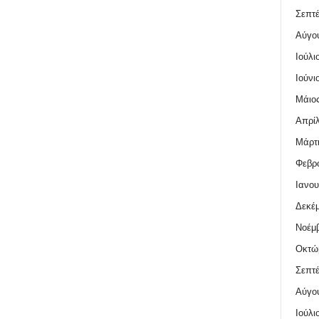
Σεπτέ
Αύγο
Ιούλι
Ιούνι
Μάιος
Απρίλ
Μάρτι
Φεβρο
Ιανου
Δεκέμ
Νοέμβ
Οκτώ
Σεπτέ
Αύγο
Ιούλι