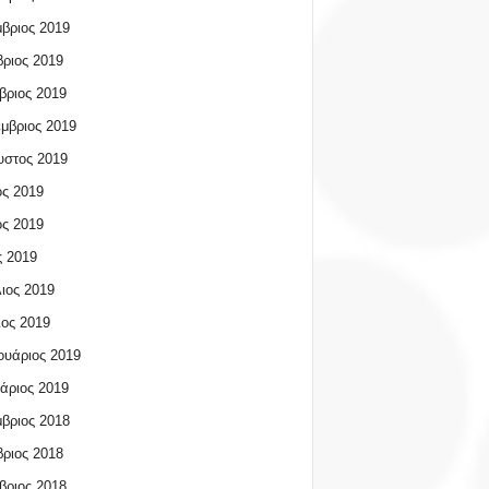
βριος 2019
ριος 2019
βριος 2019
μβριος 2019
υστος 2019
ος 2019
ος 2019
 2019
ιος 2019
ος 2019
υάριος 2019
άριος 2019
βριος 2018
ριος 2018
βριος 2018