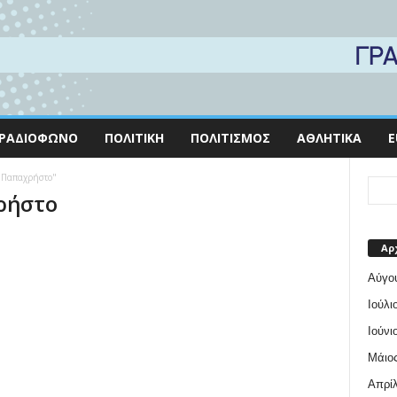
ΡΑΔΙΌΦΩΝΟ
ΠΟΛΙΤΙΚΉ
ΠΟΛΙΤΙΣΜΌΣ
ΑΘΛΗΤΙΚΆ
E
ο Παπαχρήστο"
χρήστο
Αρ
Αύγο
Ιούλι
Ιούνι
Μάιος
Απρίλ