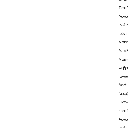
Σεπτέ
Αύγο
Ιούλι
Ιούνι
Μάιος
Απρίλ
Μάρτι
Φεβρο
Ιανου
Δεκέμ
Νοέμβ
Οκτώ
Σεπτέ
Αύγο
Ιούλι