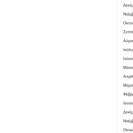
Δεκέμ
Νοέμβ
Οκτώ
Σεπτέ
Αύγο
Ιούλι
Ιούνι
Μάιος
Απρίλ
Μάρτι
Φεβρο
Ιανου
Δεκέμ
Νοέμβ
Οκτώ