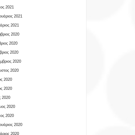
ος 2021
υάριος 2021
άριος 2021
βριος 2020
ριος 2020
βριος 2020
μβριος 2020
υστος 2020
ος 2020
ος 2020
 2020
ιος 2020
ος 2020
υάριος 2020
άριος 2020