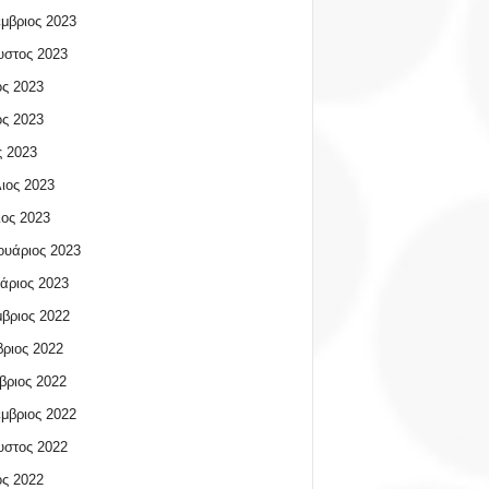
μβριος 2023
υστος 2023
ος 2023
ος 2023
 2023
ιος 2023
ος 2023
υάριος 2023
άριος 2023
βριος 2022
ριος 2022
βριος 2022
μβριος 2022
υστος 2022
ος 2022