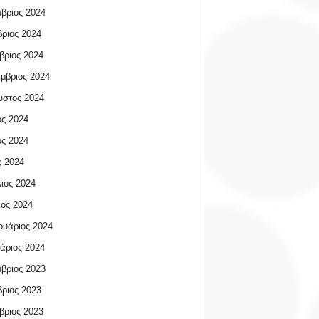
βριος 2024
ριος 2024
βριος 2024
μβριος 2024
υστος 2024
ος 2024
ος 2024
 2024
ιος 2024
ος 2024
υάριος 2024
άριος 2024
βριος 2023
ριος 2023
βριος 2023