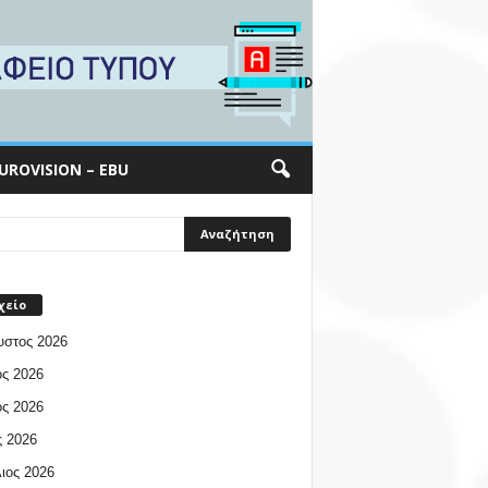
UROVISION – EBU
χείο
υστος 2026
ος 2026
ος 2026
 2026
ιος 2026