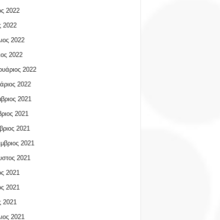
ος 2022
 2022
ιος 2022
ος 2022
υάριος 2022
άριος 2022
βριος 2021
ριος 2021
βριος 2021
μβριος 2021
υστος 2021
ος 2021
ος 2021
 2021
ιος 2021