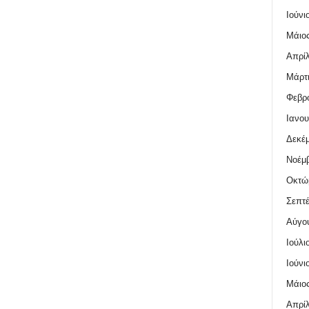
Ιούνι
Μάιος
Απρίλ
Μάρτι
Φεβρο
Ιανου
Δεκέμ
Νοέμβ
Οκτώ
Σεπτέ
Αύγο
Ιούλι
Ιούνι
Μάιος
Απρίλ