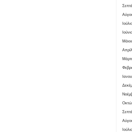
Σεπτέ
Αύγο
Ιούλι
Ιούνι
Μάιος
Απρίλ
Μάρτι
Φεβρο
Ιανου
Δεκέμ
Νοέμβ
Οκτώ
Σεπτέ
Αύγο
Ιούλι