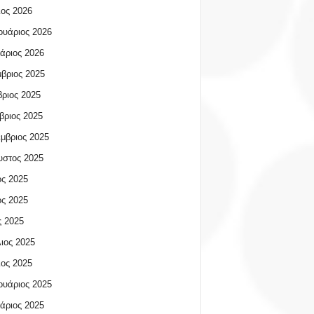
ος 2026
υάριος 2026
άριος 2026
βριος 2025
ριος 2025
βριος 2025
μβριος 2025
υστος 2025
ος 2025
ος 2025
 2025
ιος 2025
ος 2025
υάριος 2025
άριος 2025