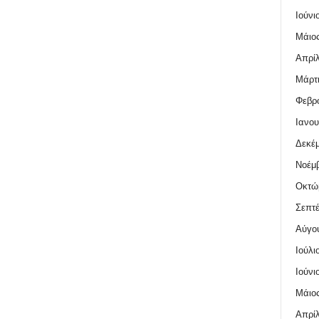
Ιούνι
Μάιος
Απρίλ
Μάρτι
Φεβρο
Ιανου
Δεκέμ
Νοέμβ
Οκτώ
Σεπτέ
Αύγο
Ιούλι
Ιούνι
Μάιος
Απρίλ