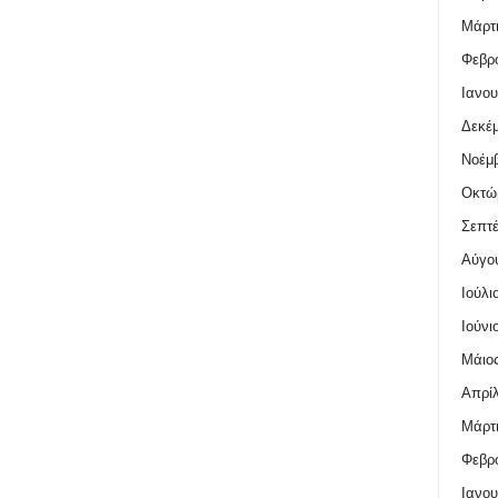
Μάρτι
Φεβρο
Ιανου
Δεκέμ
Νοέμβ
Οκτώ
Σεπτέ
Αύγο
Ιούλι
Ιούνι
Μάιος
Απρίλ
Μάρτι
Φεβρο
Ιανου