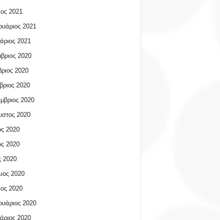
ος 2021
υάριος 2021
άριος 2021
βριος 2020
ριος 2020
βριος 2020
μβριος 2020
υστος 2020
ος 2020
ος 2020
 2020
ιος 2020
ος 2020
υάριος 2020
άριος 2020