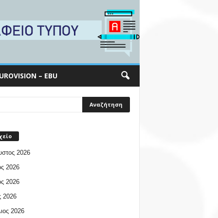
UROVISION – EBU
χείο
υστος 2026
ος 2026
ος 2026
 2026
ιος 2026