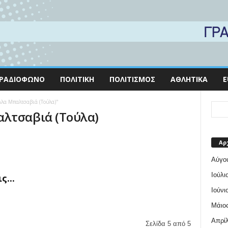
ΡΑΔΙΌΦΩΝΟ
ΠΟΛΙΤΙΚΉ
ΠΟΛΙΤΙΣΜΌΣ
ΑΘΛΗΤΙΚΆ
E
έλλα Μπαλτσαβιά (Τούλα)"
αλτσαβιά (Τούλα)
Αρ
Αύγο
Ιούλι
...
Ιούνι
Μάιος
Απρίλ
Σελίδα 5 από 5