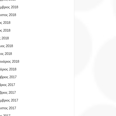
μβριος 2018
υστος 2018
ος 2018
ος 2018
 2018
ιος 2018
ος 2018
υάριος 2018
άριος 2018
βριος 2017
ριος 2017
βριος 2017
μβριος 2017
υστος 2017
ος 2017