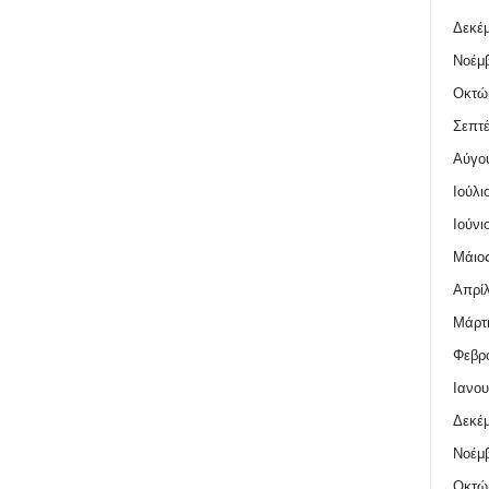
Δεκέμ
Νοέμβ
Οκτώ
Σεπτέ
Αύγο
Ιούλι
Ιούνι
Μάιος
Απρίλ
Μάρτι
Φεβρο
Ιανου
Δεκέμ
Νοέμβ
Οκτώ