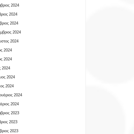
βριος 2024
ριος 2024
βριος 2024
μβριος 2024
υστος 2024
ος 2024
ος 2024
 2024
ιος 2024
ος 2024
υάριος 2024
άριος 2024
βριος 2023
ριος 2023
βριος 2023