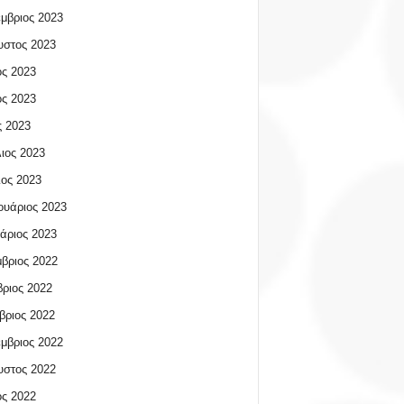
μβριος 2023
υστος 2023
ος 2023
ος 2023
 2023
ιος 2023
ος 2023
υάριος 2023
άριος 2023
βριος 2022
ριος 2022
βριος 2022
μβριος 2022
υστος 2022
ος 2022