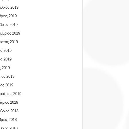
βριος 2019
ριος 2019
βριος 2019
μβριος 2019
υστος 2019
ος 2019
ος 2019
 2019
ιος 2019
ος 2019
υάριος 2019
άριος 2019
βριος 2018
ριος 2018
βριος 2018