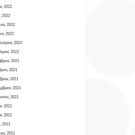
ος 2022
 2022
ιος 2022
ος 2022
υάριος 2022
άριος 2022
βριος 2021
ριος 2021
βριος 2021
μβριος 2021
υστος 2021
ος 2021
ος 2021
 2021
ιος 2021