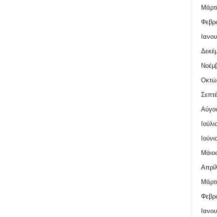
Μάρτι
Φεβρο
Ιανου
Δεκέμ
Νοέμβ
Οκτώ
Σεπτέ
Αύγο
Ιούλι
Ιούνι
Μάιος
Απρίλ
Μάρτι
Φεβρο
Ιανου