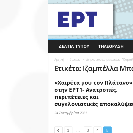
ΔΕΛΤΊΑ ΤΎΠΟΥ
ΤΗΛΕΌΡΑΣΗ
Αρχική
Ετικέτες
Δημοσιεύσεις με ετικέτες "Ιζαμπ
Ετικέτα: Ιζαμπέλλα Μπ
«Χαιρέτα μου τον Πλάτανο»
στην ΕΡΤ1- Ανατροπές,
περιπέτειες και
συγκλονιστικές αποκαλύψεις
24 Σεπτεμβρίου 2021
...
1
3
4
5