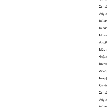
Σεπτέ
Αύγο
Ιούλι
Ιούνι
Μάιος
Απρίλ
Μάρτι
Φεβρο
Ιανου
Δεκέμ
Νοέμβ
Οκτώ
Σεπτέ
Αύγο
Ιούλι