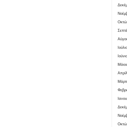
Δεκέμ
Νοέμβ
Οκτώ
Σεπτέ
Αύγο
Ιούλι
Ιούνι
Μάιος
Απρίλ
Μάρτι
Φεβρο
Ιανου
Δεκέμ
Νοέμβ
Οκτώ