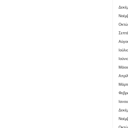
Δεκέμ
Νοέμβ
Οκτώ
Σεπτέ
Αύγο
Ιούλι
Ιούνι
Μάιος
Απρίλ
Μάρτι
Φεβρο
Ιανου
Δεκέμ
Νοέμβ
Οκτώ