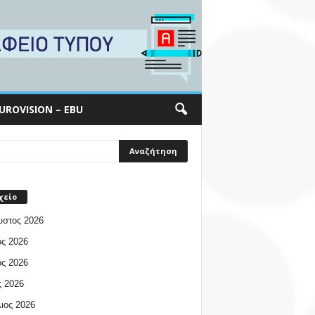
UROVISION – EBU
χείο
υστος 2026
ος 2026
ος 2026
 2026
ιος 2026