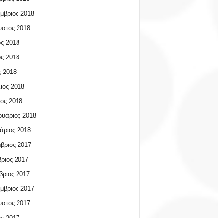
μβριος 2018
υστος 2018
ος 2018
ος 2018
 2018
ιος 2018
ος 2018
υάριος 2018
άριος 2018
βριος 2017
ριος 2017
βριος 2017
μβριος 2017
υστος 2017
ος 2017