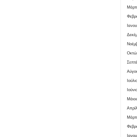
Μάρτι
Φεβρο
Ιανου
Δεκέμ
Νοέμβ
Οκτώ
Σεπτέ
Αύγο
Ιούλι
Ιούνι
Μάιος
Απρίλ
Μάρτι
Φεβρο
Ιανου