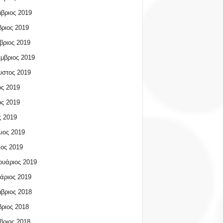
βριος 2019
ριος 2019
βριος 2019
μβριος 2019
υστος 2019
ος 2019
ος 2019
 2019
ιος 2019
ος 2019
υάριος 2019
άριος 2019
βριος 2018
ριος 2018
βριος 2018