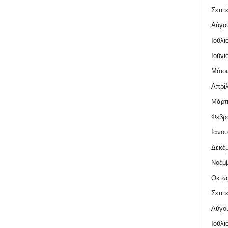
Σεπτέ
Αύγο
Ιούλι
Ιούνι
Μάιος
Απρίλ
Μάρτι
Φεβρο
Ιανου
Δεκέμ
Νοέμβ
Οκτώ
Σεπτέ
Αύγο
Ιούλι