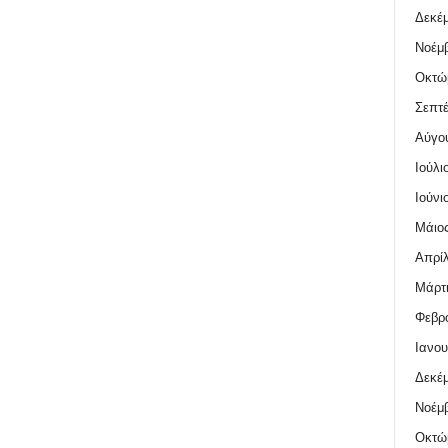
Δεκέμ
Νοέμβ
Οκτώ
Σεπτέ
Αύγο
Ιούλι
Ιούνι
Μάιος
Απρίλ
Μάρτι
Φεβρο
Ιανου
Δεκέμ
Νοέμβ
Οκτώ