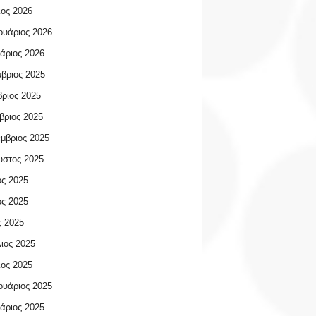
ος 2026
υάριος 2026
άριος 2026
βριος 2025
ριος 2025
βριος 2025
μβριος 2025
υστος 2025
ος 2025
ος 2025
 2025
ιος 2025
ος 2025
υάριος 2025
άριος 2025