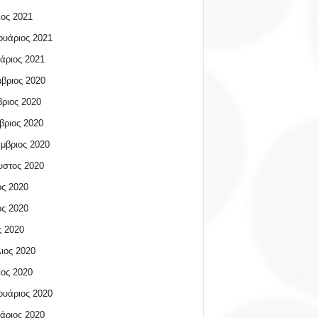
ος 2021
υάριος 2021
άριος 2021
βριος 2020
ριος 2020
βριος 2020
μβριος 2020
υστος 2020
ος 2020
ος 2020
 2020
ιος 2020
ος 2020
υάριος 2020
άριος 2020