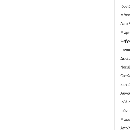
Ιούνι
Μάιος
Απρίλ
Μάρτι
Φεβρο
Ιανου
Δεκέμ
Νοέμβ
Οκτώ
Σεπτέ
Αύγο
Ιούλι
Ιούνι
Μάιος
Απρίλ