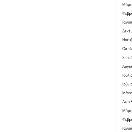
Μάρτι
Φεβρο
Ιανου
Δεκέμ
Νοέμβ
Οκτώ
Σεπτέ
Αύγο
Ιούλι
Ιούνι
Μάιος
Απρίλ
Μάρτι
Φεβρο
Ιανου