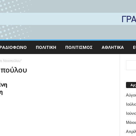
ΡΑΔΙΌΦΩΝΟ
ΠΟΛΙΤΙΚΉ
ΠΟΛΙΤΙΣΜΌΣ
ΑΘΛΗΤΙΚΆ
E
ίνα Νανοπούλου"
οπούλου
ένη
Αρ
η
Αύγο
Ιούλι
Ιούνι
Μάιος
Απρίλ