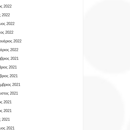
ος 2022
 2022
ιος 2022
ος 2022
υάριος 2022
άριος 2022
βριος 2021
ριος 2021
βριος 2021
μβριος 2021
υστος 2021
ος 2021
ος 2021
 2021
ιος 2021