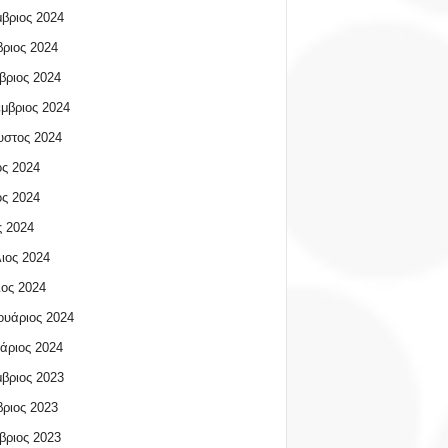
βριος 2024
ριος 2024
βριος 2024
μβριος 2024
υστος 2024
ος 2024
ος 2024
 2024
ιος 2024
ος 2024
υάριος 2024
άριος 2024
βριος 2023
ριος 2023
βριος 2023