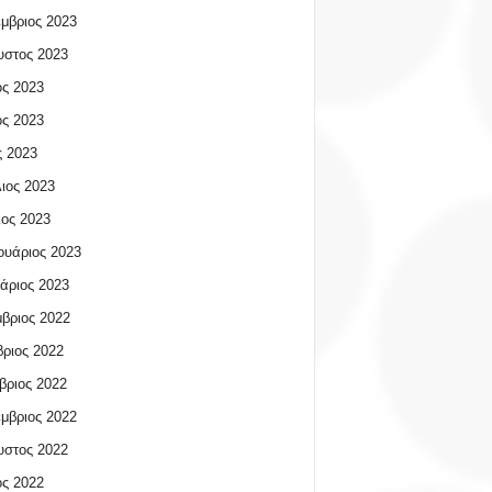
μβριος 2023
υστος 2023
ος 2023
ος 2023
 2023
ιος 2023
ος 2023
υάριος 2023
άριος 2023
βριος 2022
ριος 2022
βριος 2022
μβριος 2022
υστος 2022
ος 2022