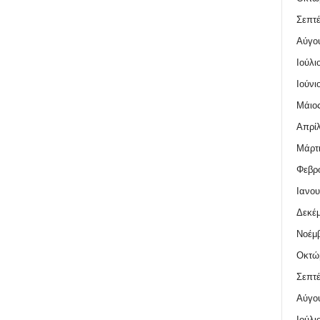
Σεπτέ
Αύγο
Ιούλι
Ιούνι
Μάιος
Απρίλ
Μάρτι
Φεβρο
Ιανου
Δεκέμ
Νοέμβ
Οκτώ
Σεπτέ
Αύγο
Ιούλι