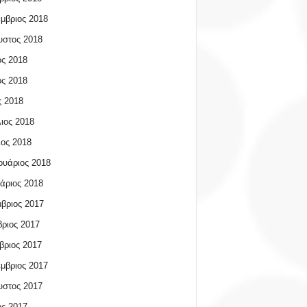
μβριος 2018
υστος 2018
ος 2018
ος 2018
 2018
ιος 2018
ος 2018
υάριος 2018
άριος 2018
βριος 2017
ριος 2017
βριος 2017
μβριος 2017
υστος 2017
ος 2017