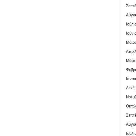
Σεπτέ
Αύγο
Ιούλι
Ιούνι
Μάιος
Απρίλ
Μάρτι
Φεβρο
Ιανου
Δεκέμ
Νοέμβ
Οκτώ
Σεπτέ
Αύγο
Ιούλι