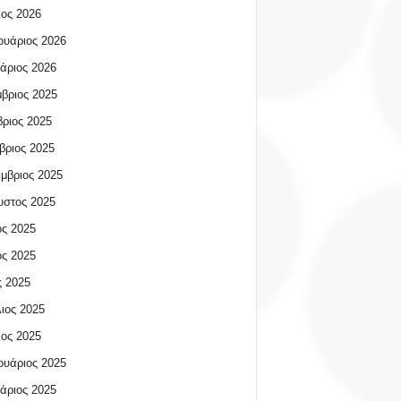
ος 2026
υάριος 2026
άριος 2026
βριος 2025
ριος 2025
βριος 2025
μβριος 2025
υστος 2025
ος 2025
ος 2025
 2025
ιος 2025
ος 2025
υάριος 2025
άριος 2025