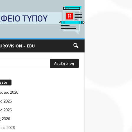
UROVISION – EBU
χείο
υστος 2026
ος 2026
ος 2026
 2026
ιος 2026