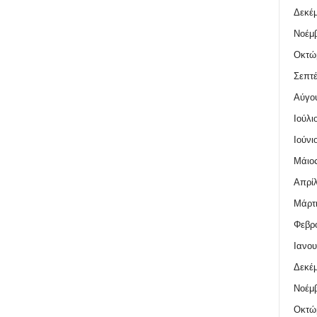
Δεκέμ
Νοέμβ
Οκτώ
Σεπτέ
Αύγο
Ιούλι
Ιούνι
Μάιος
Απρίλ
Μάρτι
Φεβρο
Ιανου
Δεκέμ
Νοέμβ
Οκτώ