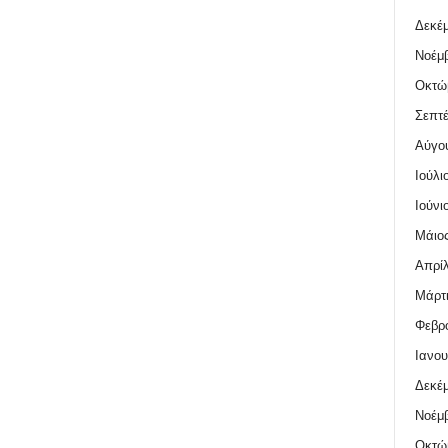
Δεκέμ
Νοέμβ
Οκτώ
Σεπτέ
Αύγο
Ιούλι
Ιούνι
Μάιος
Απρίλ
Μάρτι
Φεβρο
Ιανου
Δεκέμ
Νοέμβ
Οκτώ