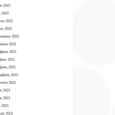
ος 2022
 2022
ιος 2022
ος 2022
υάριος 2022
άριος 2022
βριος 2021
ριος 2021
βριος 2021
μβριος 2021
υστος 2021
ος 2021
ος 2021
 2021
ιος 2021