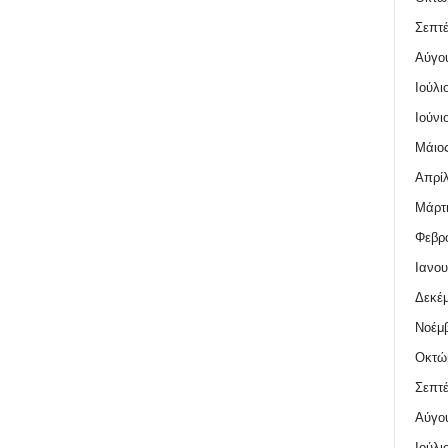
Σεπτέ
Αύγο
Ιούλι
Ιούνι
Μάιος
Απρίλ
Μάρτι
Φεβρο
Ιανου
Δεκέμ
Νοέμβ
Οκτώ
Σεπτέ
Αύγο
Ιούλι