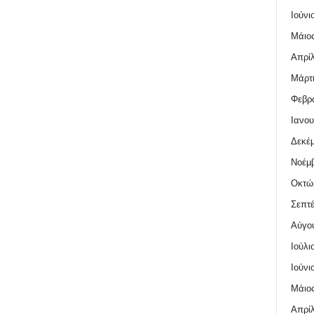
Ιούνι
Μάιος
Απρίλ
Μάρτι
Φεβρο
Ιανου
Δεκέμ
Νοέμβ
Οκτώ
Σεπτέ
Αύγο
Ιούλι
Ιούνι
Μάιος
Απρίλ