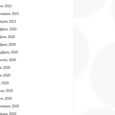
ος 2021
υάριος 2021
άριος 2021
βριος 2020
ριος 2020
βριος 2020
μβριος 2020
υστος 2020
ος 2020
ος 2020
 2020
ιος 2020
ος 2020
υάριος 2020
άριος 2020