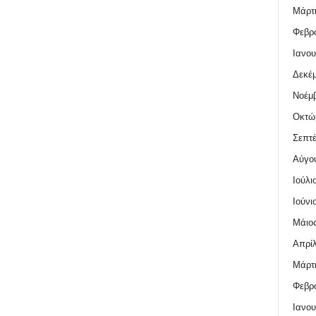
Μάρτι
Φεβρο
Ιανου
Δεκέμ
Νοέμβ
Οκτώ
Σεπτέ
Αύγο
Ιούλι
Ιούνι
Μάιος
Απρίλ
Μάρτι
Φεβρο
Ιανου