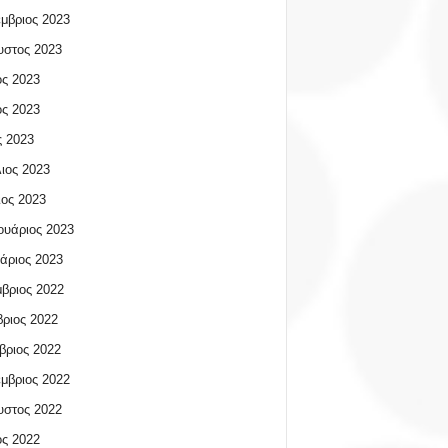
μβριος 2023
υστος 2023
ος 2023
ος 2023
 2023
ιος 2023
ος 2023
υάριος 2023
άριος 2023
βριος 2022
ριος 2022
βριος 2022
μβριος 2022
υστος 2022
ος 2022