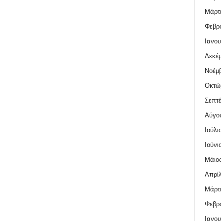
Μάρτι
Φεβρο
Ιανου
Δεκέμ
Νοέμβ
Οκτώ
Σεπτέ
Αύγο
Ιούλι
Ιούνι
Μάιος
Απρίλ
Μάρτι
Φεβρο
Ιανου