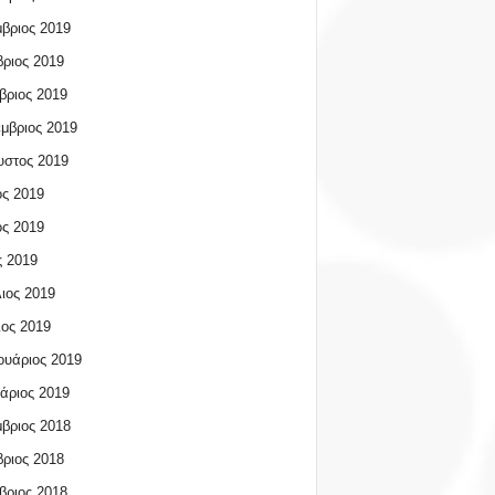
βριος 2019
ριος 2019
βριος 2019
μβριος 2019
υστος 2019
ος 2019
ος 2019
 2019
ιος 2019
ος 2019
υάριος 2019
άριος 2019
βριος 2018
ριος 2018
βριος 2018