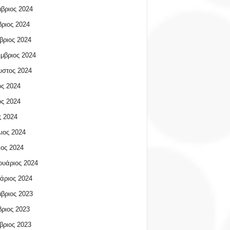
βριος 2024
ριος 2024
βριος 2024
μβριος 2024
υστος 2024
ος 2024
ος 2024
 2024
ιος 2024
ος 2024
υάριος 2024
άριος 2024
βριος 2023
ριος 2023
βριος 2023