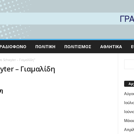
ΡΑΔΙΌΦΩΝΟ
ΠΟΛΙΤΙΚΉ
ΠΟΛΙΤΙΣΜΌΣ
ΑΘΛΗΤΙΚΆ
E
να Schwyter – Γιαμαλίδη"
yter – Γιαμαλίδη
Αρ
η
Αύγο
Ιούλι
Ιούνι
Μάιος
Απρίλ