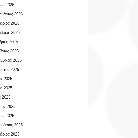
ος 2026
υάριος 2026
άριος 2026
βριος 2025
ριος 2025
βριος 2025
μβριος 2025
υστος 2025
ος 2025
ος 2025
 2025
ιος 2025
ος 2025
υάριος 2025
άριος 2025