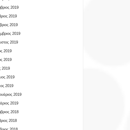
βριος 2019
ριος 2019
βριος 2019
μβριος 2019
υστος 2019
ος 2019
ος 2019
 2019
ιος 2019
ος 2019
υάριος 2019
άριος 2019
βριος 2018
ριος 2018
βριος 2018