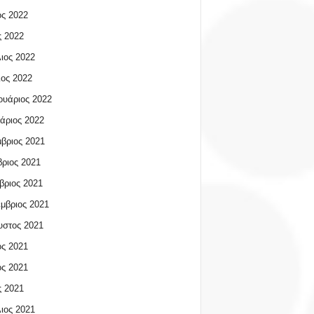
ος 2022
 2022
ιος 2022
ος 2022
υάριος 2022
άριος 2022
βριος 2021
ριος 2021
βριος 2021
μβριος 2021
υστος 2021
ος 2021
ος 2021
 2021
ιος 2021