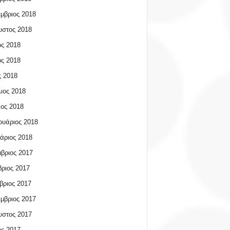
μβριος 2018
υστος 2018
ος 2018
ος 2018
 2018
ιος 2018
ος 2018
υάριος 2018
άριος 2018
βριος 2017
ριος 2017
βριος 2017
μβριος 2017
υστος 2017
ος 2017