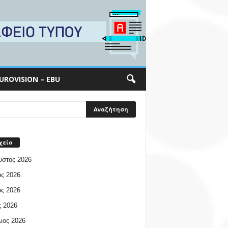
UROVISION – EBU
χείο
υστος 2026
ος 2026
ος 2026
 2026
ιος 2026