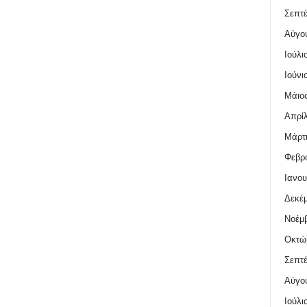
Σεπτέ
Αύγο
Ιούλι
Ιούνι
Μάιος
Απρίλ
Μάρτι
Φεβρο
Ιανου
Δεκέμ
Νοέμβ
Οκτώ
Σεπτέ
Αύγο
Ιούλι