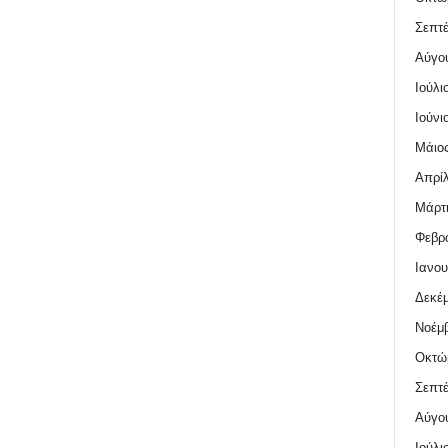
Σεπτέ
Αύγο
Ιούλι
Ιούνι
Μάιος
Απρίλ
Μάρτι
Φεβρο
Ιανου
Δεκέμ
Νοέμβ
Οκτώ
Σεπτέ
Αύγο
Ιούλι