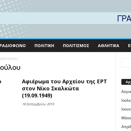
ΡΑΔΙΌΦΩΝΟ
ΠΟΛΙΤΙΚΉ
ΠΟΛΙΤΙΣΜΌΣ
ΑΘΛΗΤΙΚΆ
E
Βερδεσοπούλου"
πούλου
ο
Αφιέρωμα του Αρχείου της ΕΡΤ
Αρ
στον Νίκο Σκαλκώτα
Αύγο
(19.09.1949)
Ιούλι
18 Σεπτεμβρίου 2019
Ιούνι
Μάιος
Απρίλ