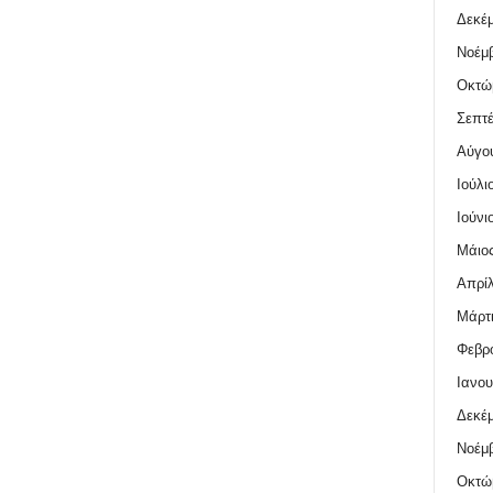
Δεκέμ
Νοέμβ
Οκτώ
Σεπτέ
Αύγο
Ιούλι
Ιούνι
Μάιος
Απρίλ
Μάρτι
Φεβρο
Ιανου
Δεκέμ
Νοέμβ
Οκτώ