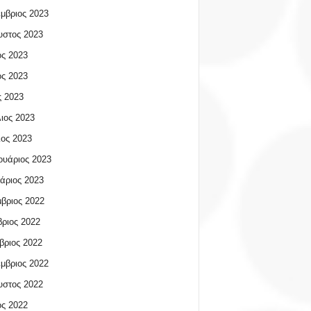
μβριος 2023
υστος 2023
ος 2023
ος 2023
 2023
ιος 2023
ος 2023
υάριος 2023
άριος 2023
βριος 2022
ριος 2022
βριος 2022
μβριος 2022
υστος 2022
ος 2022