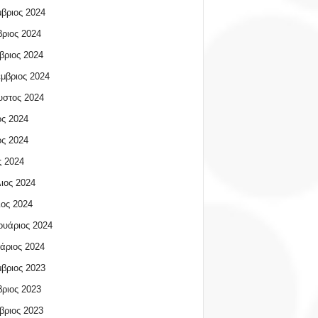
βριος 2024
ριος 2024
βριος 2024
μβριος 2024
υστος 2024
ος 2024
ος 2024
 2024
ιος 2024
ος 2024
υάριος 2024
άριος 2024
βριος 2023
ριος 2023
βριος 2023