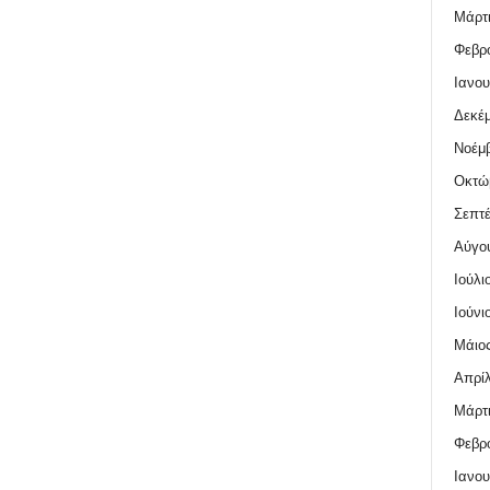
Μάρτι
Φεβρο
Ιανου
Δεκέμ
Νοέμβ
Οκτώ
Σεπτέ
Αύγο
Ιούλι
Ιούνι
Μάιος
Απρίλ
Μάρτι
Φεβρο
Ιανου