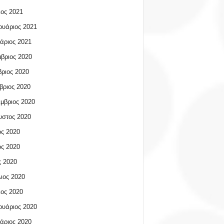
ος 2021
υάριος 2021
άριος 2021
βριος 2020
ριος 2020
βριος 2020
μβριος 2020
υστος 2020
ος 2020
ος 2020
 2020
ιος 2020
ος 2020
υάριος 2020
άριος 2020