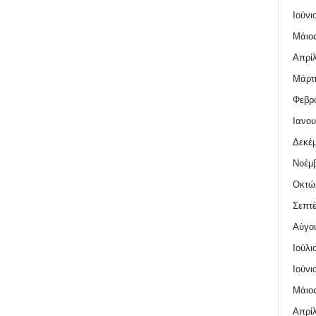
Ιούνι
Μάιος
Απρίλ
Μάρτι
Φεβρο
Ιανου
Δεκέμ
Νοέμβ
Οκτώ
Σεπτέ
Αύγο
Ιούλι
Ιούνι
Μάιος
Απρίλ