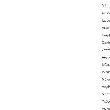
Μάρτι
Φεβρο
Ιανου
Δεκέμ
Νοέμβ
Οκτώ
Σεπτέ
Αύγο
Ιούλι
Ιούνι
Μάιος
Απρίλ
Μάρτι
Φεβρο
Ιανου