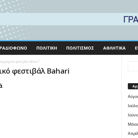
ΡΑΔΙΌΦΩΝΟ
ΠΟΛΙΤΙΚΉ
ΠΟΛΙΤΙΣΜΌΣ
ΑΘΛΗΤΙΚΆ
E
ατογραφικό φεστιβάλ Bahari"
ικό φεστιβάλ Bahari
ά
Αρ
Αύγο
Ιούλι
Ιούνι
Μάιος
Απρίλ