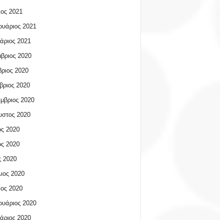
ος 2021
υάριος 2021
άριος 2021
βριος 2020
ριος 2020
βριος 2020
μβριος 2020
υστος 2020
ος 2020
ος 2020
 2020
ιος 2020
ος 2020
υάριος 2020
άριος 2020