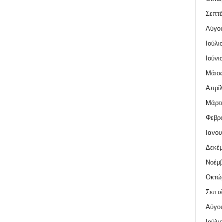
Σεπτέ
Αύγο
Ιούλι
Ιούνι
Μάιος
Απρίλ
Μάρτι
Φεβρο
Ιανου
Δεκέμ
Νοέμβ
Οκτώ
Σεπτέ
Αύγο
Ιούλι