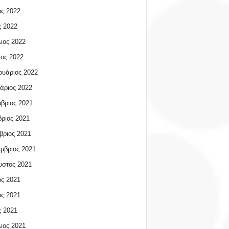
ος 2022
 2022
ιος 2022
ος 2022
υάριος 2022
άριος 2022
βριος 2021
ριος 2021
βριος 2021
μβριος 2021
υστος 2021
ος 2021
ος 2021
 2021
ιος 2021