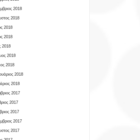
μβριος 2018
υστος 2018
ος 2018
ος 2018
 2018
ιος 2018
ος 2018
υάριος 2018
άριος 2018
βριος 2017
ριος 2017
βριος 2017
μβριος 2017
υστος 2017
ος 2017