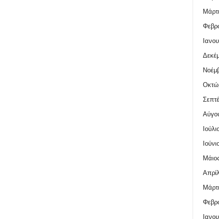
Μάρτι
Φεβρο
Ιανου
Δεκέμ
Νοέμβ
Οκτώ
Σεπτέ
Αύγο
Ιούλι
Ιούνι
Μάιος
Απρίλ
Μάρτι
Φεβρο
Ιανου