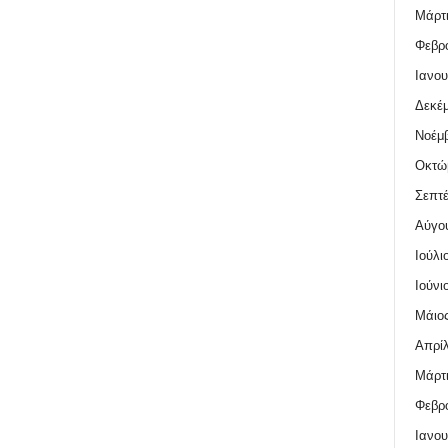
Μάρτι
Φεβρο
Ιανου
Δεκέμ
Νοέμβ
Οκτώ
Σεπτέ
Αύγο
Ιούλι
Ιούνι
Μάιος
Απρίλ
Μάρτι
Φεβρο
Ιανου