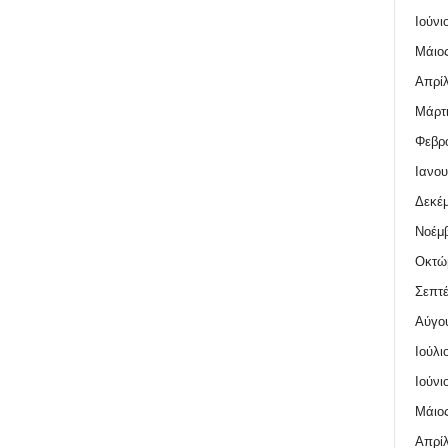
Ιούνι
Μάιος
Απρίλ
Μάρτι
Φεβρο
Ιανου
Δεκέμ
Νοέμβ
Οκτώ
Σεπτέ
Αύγο
Ιούλι
Ιούνι
Μάιος
Απρίλ