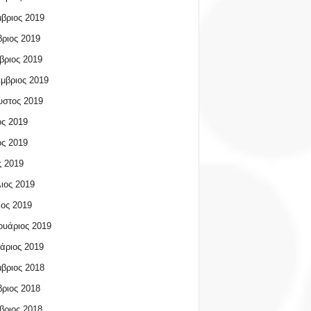
βριος 2019
ριος 2019
βριος 2019
μβριος 2019
υστος 2019
ος 2019
ος 2019
 2019
ιος 2019
ος 2019
υάριος 2019
άριος 2019
βριος 2018
ριος 2018
βριος 2018