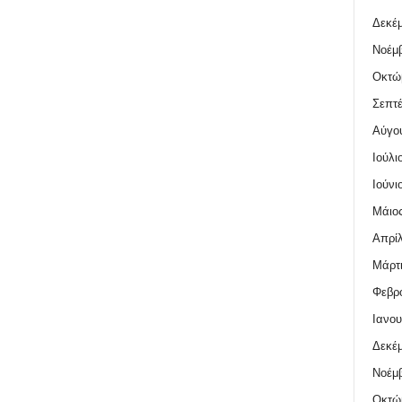
Δεκέμ
Νοέμβ
Οκτώ
Σεπτέ
Αύγο
Ιούλι
Ιούνι
Μάιος
Απρίλ
Μάρτι
Φεβρο
Ιανου
Δεκέμ
Νοέμβ
Οκτώ