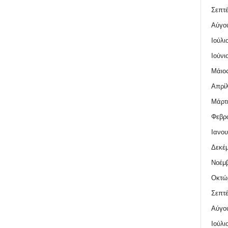
Σεπτέ
Αύγο
Ιούλι
Ιούνι
Μάιος
Απρίλ
Μάρτι
Φεβρο
Ιανου
Δεκέμ
Νοέμβ
Οκτώ
Σεπτέ
Αύγο
Ιούλι