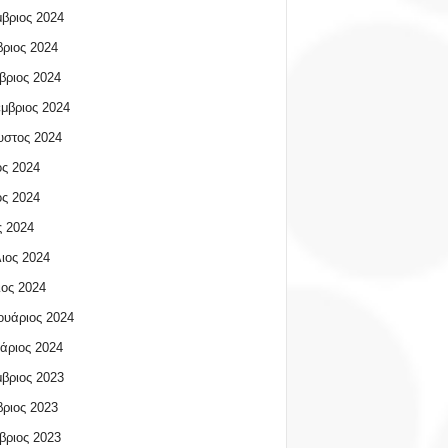
βριος 2024
ριος 2024
βριος 2024
μβριος 2024
υστος 2024
ος 2024
ος 2024
 2024
ιος 2024
ος 2024
υάριος 2024
άριος 2024
βριος 2023
ριος 2023
βριος 2023