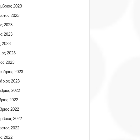
μβριος 2023
υστος 2023
ος 2023
ος 2023
 2023
ιος 2023
ος 2023
υάριος 2023
άριος 2023
βριος 2022
ριος 2022
βριος 2022
μβριος 2022
υστος 2022
ος 2022