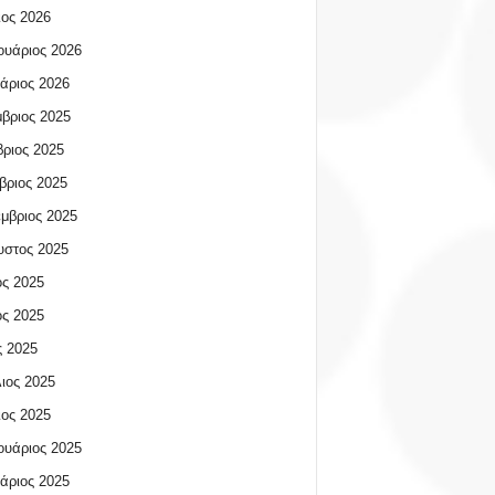
ος 2026
υάριος 2026
άριος 2026
βριος 2025
ριος 2025
βριος 2025
μβριος 2025
υστος 2025
ος 2025
ος 2025
 2025
ιος 2025
ος 2025
υάριος 2025
άριος 2025