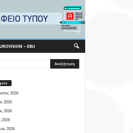
UROVISION – EBU
χείο
υστος 2026
ος 2026
ος 2026
 2026
ιος 2026