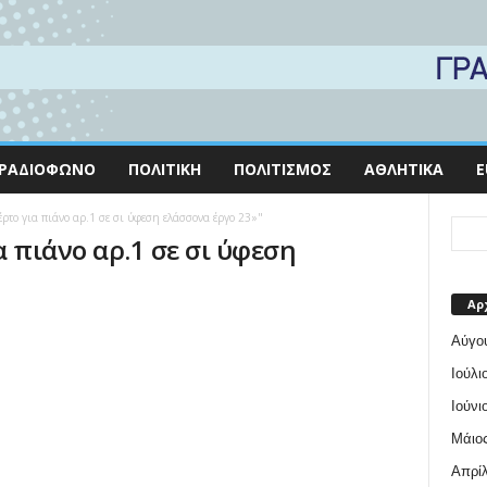
ΡΑΔΙΌΦΩΝΟ
ΠΟΛΙΤΙΚΉ
ΠΟΛΙΤΙΣΜΌΣ
ΑΘΛΗΤΙΚΆ
E
έρτο για πιάνο αρ.1 σε σι ύφεση ελάσσονα έργο 23»"
α πιάνο αρ.1 σε σι ύφεση
Αρ
Αύγο
Ιούλι
Ιούνι
Μάιος
Απρίλ