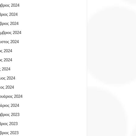
βριος 2024
ριος 2024
βριος 2024
μβριος 2024
υστος 2024
ος 2024
ος 2024
 2024
ιος 2024
ος 2024
υάριος 2024
άριος 2024
βριος 2023
ριος 2023
βριος 2023