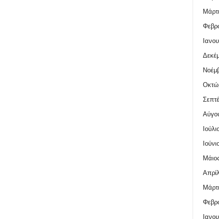
Μάρτι
Φεβρο
Ιανου
Δεκέμ
Νοέμβ
Οκτώ
Σεπτέ
Αύγο
Ιούλι
Ιούνι
Μάιος
Απρίλ
Μάρτι
Φεβρο
Ιανου