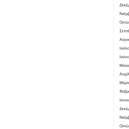
Δεκέμ
Νοέμβ
Οκτώ
Σεπτέ
Αύγο
Ιούλι
Ιούνι
Μάιος
Απρίλ
Μάρτι
Φεβρο
Ιανου
Δεκέμ
Νοέμβ
Οκτώ