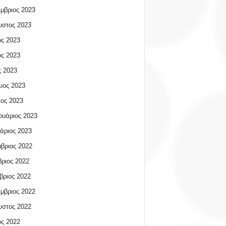
μβριος 2023
υστος 2023
ος 2023
ος 2023
 2023
ιος 2023
ος 2023
υάριος 2023
άριος 2023
βριος 2022
ριος 2022
βριος 2022
μβριος 2022
υστος 2022
ος 2022