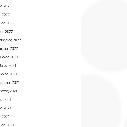
ος 2022
 2022
ιος 2022
ος 2022
υάριος 2022
άριος 2022
βριος 2021
ριος 2021
βριος 2021
μβριος 2021
υστος 2021
ος 2021
ος 2021
 2021
ιος 2021