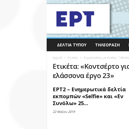
ΔΕΛΤΊΑ ΤΎΠΟΥ
ΤΗΛΕΌΡΑΣΗ
Αρχική
Ετικέτες
Δημοσιεύσεις με ετικέτες "«Κοντσ
Ετικέτα: «Κοντσέρτο γι
ελάσσονα έργο 23»
ΕΡΤ2 – Ενημερωτικά δελτία
εκπομπών «Selfie» και «Εν
Συνόλω» 25...
22 Μαΐου 2019