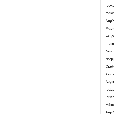
Ιούνι
Μάιος
Απρίλ
Μάρτι
Φεβρο
Ιανου
Δεκέμ
Νοέμβ
Οκτώ
Σεπτέ
Αύγο
Ιούλι
Ιούνι
Μάιος
Απρίλ