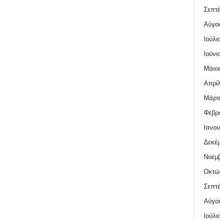
Σεπτέ
Αύγο
Ιούλι
Ιούνι
Μάιος
Απρίλ
Μάρτι
Φεβρο
Ιανου
Δεκέμ
Νοέμβ
Οκτώ
Σεπτέ
Αύγο
Ιούλι