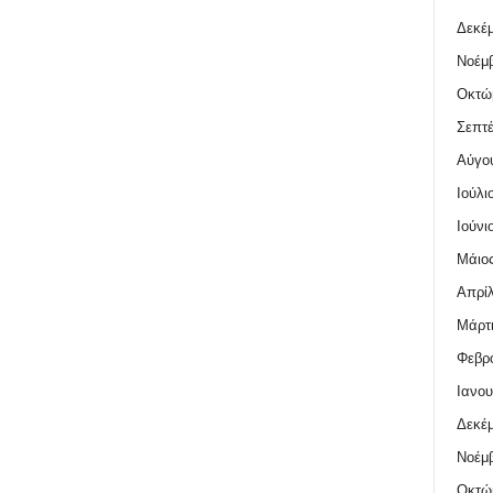
Δεκέμ
Νοέμβ
Οκτώ
Σεπτέ
Αύγο
Ιούλι
Ιούνι
Μάιος
Απρίλ
Μάρτι
Φεβρο
Ιανου
Δεκέμ
Νοέμβ
Οκτώ