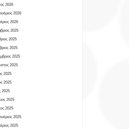
ος 2026
υάριος 2026
άριος 2026
βριος 2025
ριος 2025
βριος 2025
μβριος 2025
υστος 2025
ος 2025
ος 2025
 2025
ιος 2025
ος 2025
υάριος 2025
άριος 2025