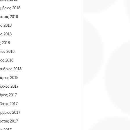
μβριος 2018
υστος 2018
ος 2018
ος 2018
 2018
ιος 2018
ος 2018
υάριος 2018
άριος 2018
βριος 2017
ριος 2017
βριος 2017
μβριος 2017
υστος 2017
ος 2017