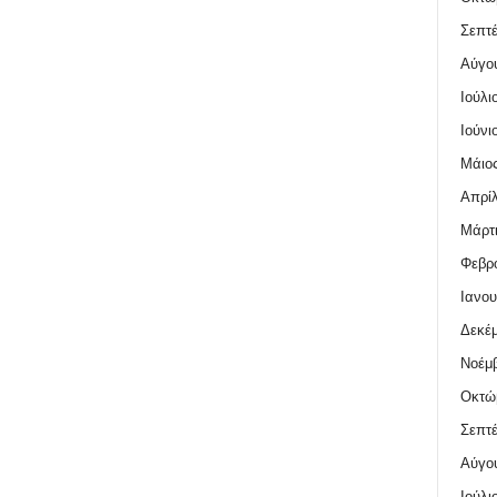
Σεπτέ
Αύγο
Ιούλι
Ιούνι
Μάιος
Απρίλ
Μάρτι
Φεβρο
Ιανου
Δεκέμ
Νοέμβ
Οκτώ
Σεπτέ
Αύγο
Ιούλι