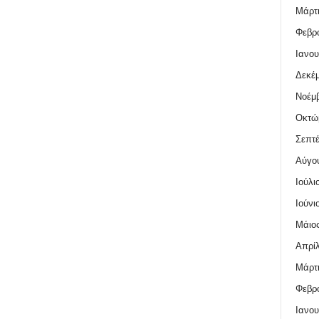
Μάρτι
Φεβρο
Ιανου
Δεκέμ
Νοέμβ
Οκτώ
Σεπτέ
Αύγο
Ιούλι
Ιούνι
Μάιος
Απρίλ
Μάρτι
Φεβρο
Ιανου