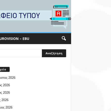
UROVISION – EBU
χείο
υστος 2026
ος 2026
ος 2026
 2026
ιος 2026