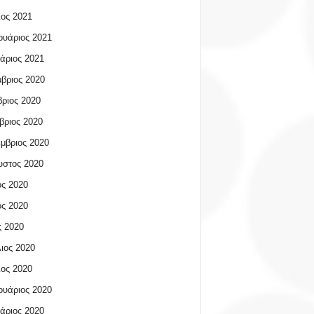
ος 2021
υάριος 2021
άριος 2021
βριος 2020
ριος 2020
βριος 2020
μβριος 2020
υστος 2020
ος 2020
ος 2020
 2020
ιος 2020
ος 2020
υάριος 2020
άριος 2020