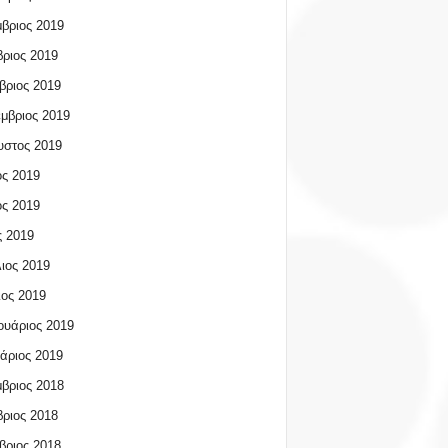
βριος 2019
ριος 2019
βριος 2019
μβριος 2019
υστος 2019
ος 2019
ος 2019
 2019
ιος 2019
ος 2019
υάριος 2019
άριος 2019
βριος 2018
ριος 2018
βριος 2018