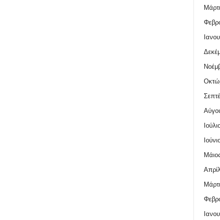
Μάρτι
Φεβρο
Ιανου
Δεκέμ
Νοέμβ
Οκτώ
Σεπτέ
Αύγο
Ιούλι
Ιούνι
Μάιος
Απρίλ
Μάρτι
Φεβρο
Ιανου