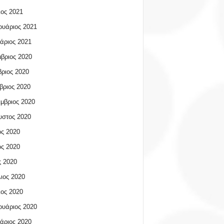
ος 2021
υάριος 2021
άριος 2021
βριος 2020
ριος 2020
βριος 2020
μβριος 2020
υστος 2020
ος 2020
ος 2020
 2020
ιος 2020
ος 2020
υάριος 2020
άριος 2020