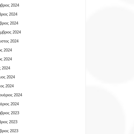
βριος 2024
ριος 2024
βριος 2024
μβριος 2024
υστος 2024
ος 2024
ος 2024
 2024
ιος 2024
ος 2024
υάριος 2024
άριος 2024
βριος 2023
ριος 2023
βριος 2023