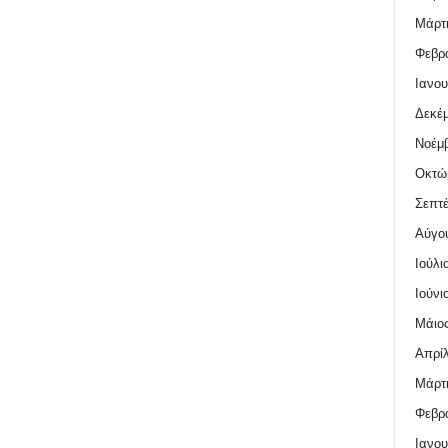
Μάρτι
Φεβρο
Ιανου
Δεκέμ
Νοέμβ
Οκτώ
Σεπτέ
Αύγο
Ιούλι
Ιούνι
Μάιος
Απρίλ
Μάρτι
Φεβρο
Ιανου