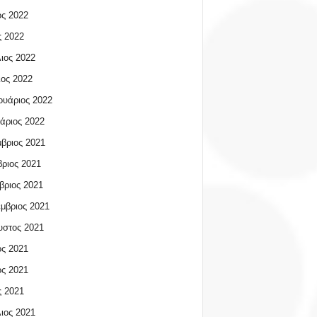
ος 2022
 2022
ιος 2022
ος 2022
υάριος 2022
άριος 2022
βριος 2021
ριος 2021
βριος 2021
μβριος 2021
υστος 2021
ος 2021
ος 2021
 2021
ιος 2021