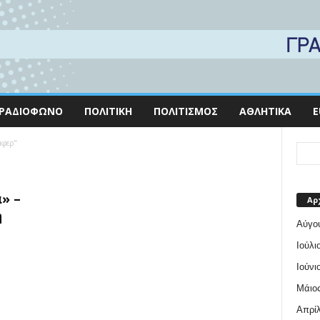
ΡΑΔΙΌΦΩΝΟ
ΠΟΛΙΤΙΚΉ
ΠΟΛΙΤΙΣΜΌΣ
ΑΘΛΗΤΙΚΆ
E
άφερ"
» –
Αρ
ή
Αύγο
Ιούλι
Ιούνι
Μάιος
Απρίλ