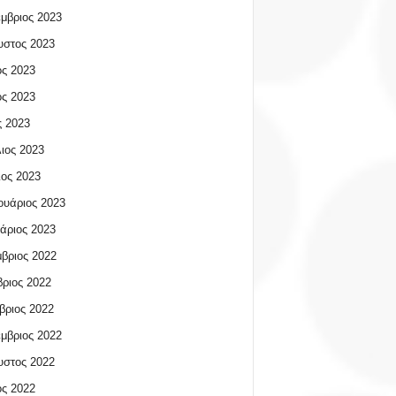
μβριος 2023
υστος 2023
ος 2023
ος 2023
 2023
ιος 2023
ος 2023
υάριος 2023
άριος 2023
βριος 2022
ριος 2022
βριος 2022
μβριος 2022
υστος 2022
ος 2022