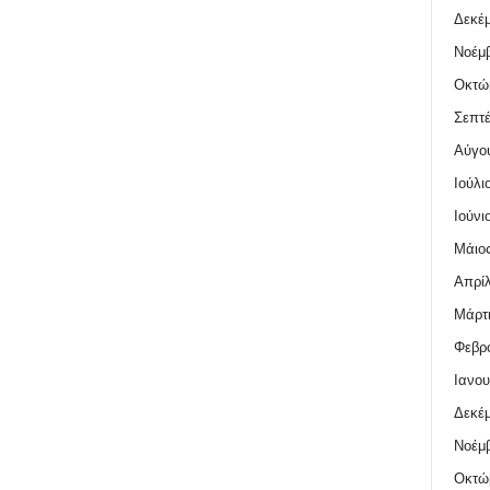
Δεκέμ
Νοέμβ
Οκτώ
Σεπτέ
Αύγο
Ιούλι
Ιούνι
Μάιος
Απρίλ
Μάρτι
Φεβρο
Ιανου
Δεκέμ
Νοέμβ
Οκτώ