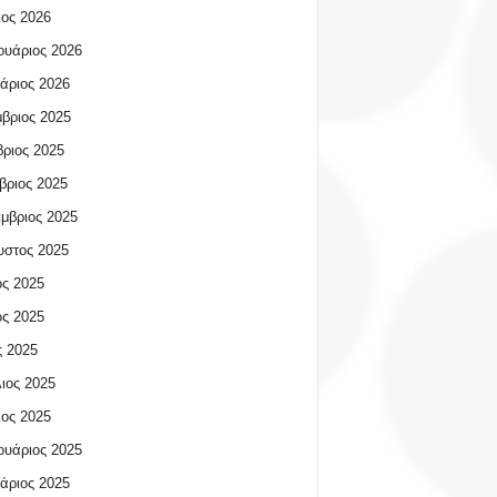
ος 2026
υάριος 2026
άριος 2026
βριος 2025
ριος 2025
βριος 2025
μβριος 2025
υστος 2025
ος 2025
ος 2025
 2025
ιος 2025
ος 2025
υάριος 2025
άριος 2025