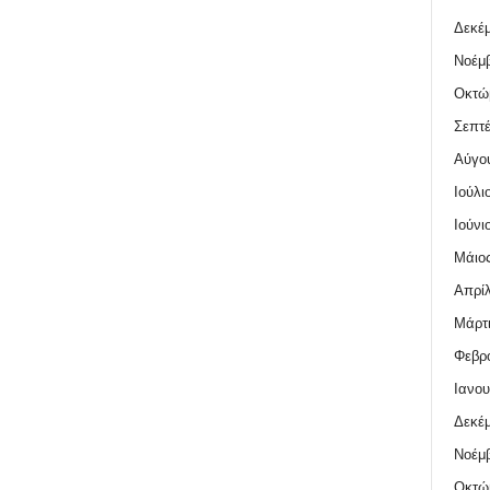
Δεκέμ
Νοέμβ
Οκτώ
Σεπτέ
Αύγο
Ιούλι
Ιούνι
Μάιος
Απρίλ
Μάρτι
Φεβρο
Ιανου
Δεκέμ
Νοέμβ
Οκτώ