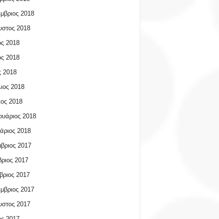
μβριος 2018
υστος 2018
ος 2018
ος 2018
 2018
ιος 2018
ος 2018
υάριος 2018
άριος 2018
βριος 2017
ριος 2017
βριος 2017
μβριος 2017
υστος 2017
ος 2017