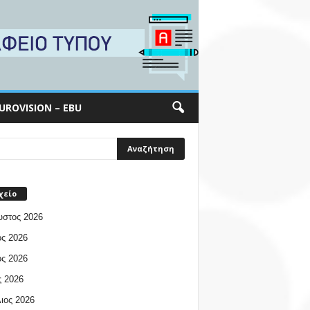
UROVISION – EBU
χείο
υστος 2026
ος 2026
ος 2026
 2026
ιος 2026