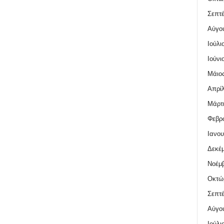
Σεπτέ
Αύγο
Ιούλι
Ιούνι
Μάιος
Απρίλ
Μάρτι
Φεβρο
Ιανου
Δεκέμ
Νοέμβ
Οκτώ
Σεπτέ
Αύγο
Ιούλι