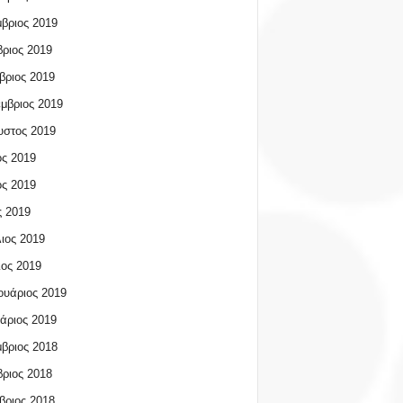
βριος 2019
ριος 2019
βριος 2019
μβριος 2019
υστος 2019
ος 2019
ος 2019
 2019
ιος 2019
ος 2019
υάριος 2019
άριος 2019
βριος 2018
ριος 2018
βριος 2018