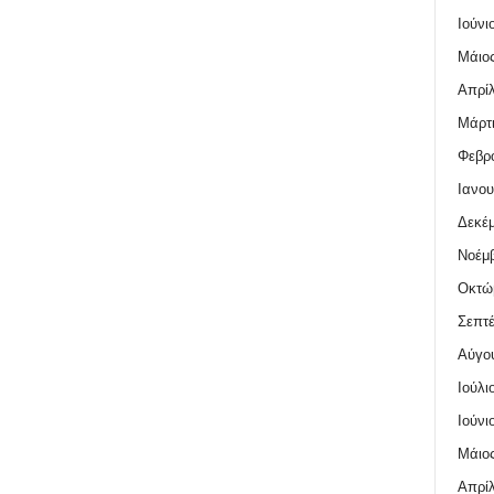
Ιούνι
Μάιος
Απρίλ
Μάρτι
Φεβρο
Ιανου
Δεκέμ
Νοέμβ
Οκτώ
Σεπτέ
Αύγο
Ιούλι
Ιούνι
Μάιος
Απρίλ