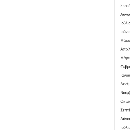
Σεπτέ
Αύγο
Ιούλι
Ιούνι
Μάιος
Απρίλ
Μάρτι
Φεβρο
Ιανου
Δεκέμ
Νοέμβ
Οκτώ
Σεπτέ
Αύγο
Ιούλι