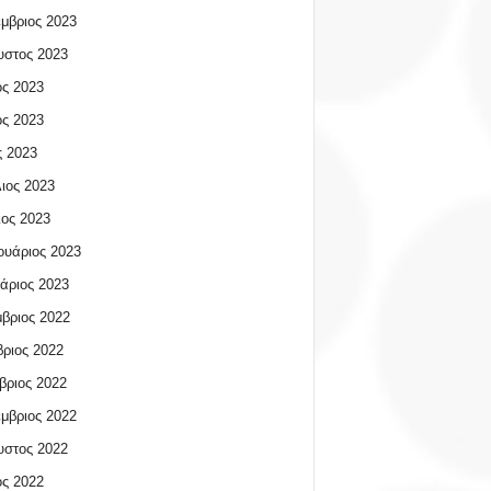
μβριος 2023
υστος 2023
ος 2023
ος 2023
 2023
ιος 2023
ος 2023
υάριος 2023
άριος 2023
βριος 2022
ριος 2022
βριος 2022
μβριος 2022
υστος 2022
ος 2022