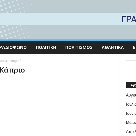
ΡΑΔΙΌΦΩΝΟ
ΠΟΛΙΤΙΚΉ
ΠΟΛΙΤΙΣΜΌΣ
ΑΘΛΗΤΙΚΆ
E
ντο ντι Κάπριο"
 Κάπριο
α
Αρ
Αύγο
Ιούλι
Ιούνι
Μάιος
Απρίλ