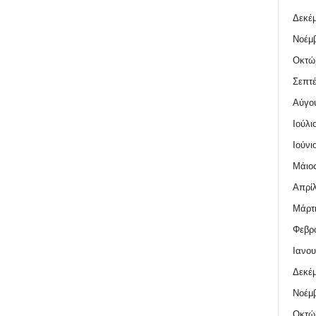
Δεκέμ
Νοέμβ
Οκτώ
Σεπτέ
Αύγο
Ιούλι
Ιούνι
Μάιος
Απρίλ
Μάρτι
Φεβρο
Ιανου
Δεκέμ
Νοέμβ
Οκτώ