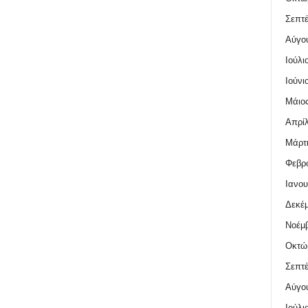
Σεπτέ
Αύγο
Ιούλι
Ιούνι
Μάιος
Απρίλ
Μάρτι
Φεβρο
Ιανου
Δεκέμ
Νοέμβ
Οκτώ
Σεπτέ
Αύγο
Ιούλι