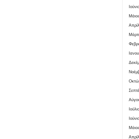
Ιούνι
Μάιος
Απρίλ
Μάρτι
Φεβρο
Ιανου
Δεκέμ
Νοέμβ
Οκτώ
Σεπτέ
Αύγο
Ιούλι
Ιούνι
Μάιος
Απρίλ