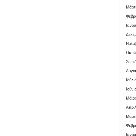
Μάρτι
Φεβρο
Ιανου
Δεκέμ
Νοέμβ
Οκτώ
Σεπτέ
Αύγο
Ιούλι
Ιούνι
Μάιος
Απρίλ
Μάρτι
Φεβρο
Ιανου