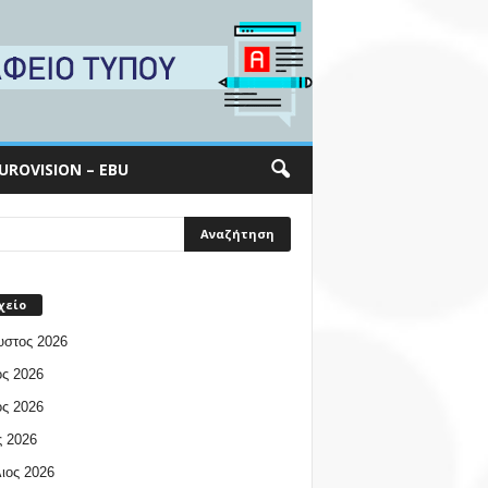
UROVISION – EBU
χείο
υστος 2026
ος 2026
ος 2026
 2026
ιος 2026