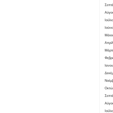
Σεπτέ
Αύγο
Ιούλι
Ιούνι
Μάιος
Απρίλ
Μάρτι
Φεβρο
Ιανου
Δεκέμ
Νοέμβ
Οκτώ
Σεπτέ
Αύγο
Ιούλι