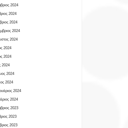
βριος 2024
ριος 2024
βριος 2024
μβριος 2024
υστος 2024
ος 2024
ος 2024
 2024
ιος 2024
ος 2024
υάριος 2024
άριος 2024
βριος 2023
ριος 2023
βριος 2023