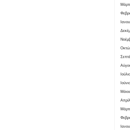
Μάρτι
Φεβρο
Ιανου
Δεκέμ
Νοέμβ
Οκτώ
Σεπτέ
Αύγο
Ιούλι
Ιούνι
Μάιος
Απρίλ
Μάρτι
Φεβρο
Ιανου