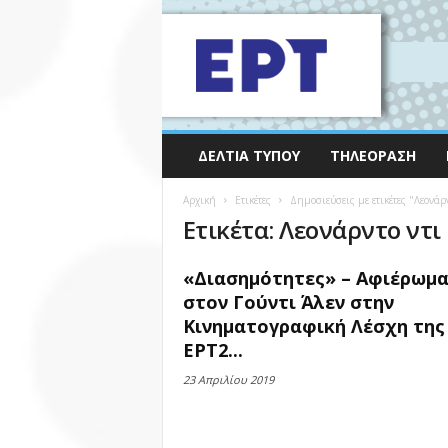
ΔΕΛΤΊΑ ΤΎΠΟΥ
ΤΗΛΕΌΡΑΣΗ
Αρχική
Ετικέτες
Δημοσιεύσεις με ετικέτες "Λεονάρ
Ετικέτα: Λεονάρντο ντι
«Διασημότητες» – Αφιέρωμ
στον Γούντι Άλεν στην
Κινηματογραφική Λέσχη της
ΕΡΤ2...
23 Απριλίου 2019