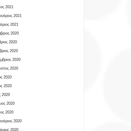
ος 2021
υάριος 2021
άριος 2021
βριος 2020
ριος 2020
βριος 2020
μβριος 2020
υστος 2020
ος 2020
ος 2020
 2020
ιος 2020
ος 2020
υάριος 2020
άριος 2020