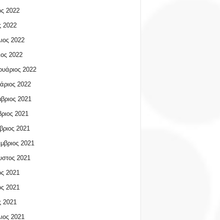
ος 2022
 2022
ιος 2022
ος 2022
υάριος 2022
άριος 2022
βριος 2021
ριος 2021
βριος 2021
μβριος 2021
υστος 2021
ος 2021
ος 2021
 2021
ιος 2021