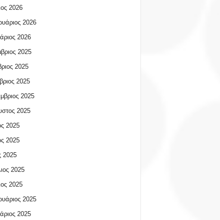
ος 2026
υάριος 2026
άριος 2026
βριος 2025
ριος 2025
βριος 2025
μβριος 2025
υστος 2025
ος 2025
ος 2025
 2025
ιος 2025
ος 2025
υάριος 2025
άριος 2025