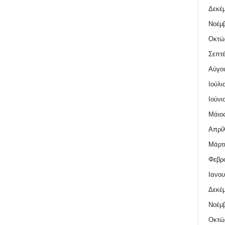
Δεκέμ
Νοέμβ
Οκτώ
Σεπτέ
Αύγο
Ιούλι
Ιούνι
Μάιος
Απρίλ
Μάρτι
Φεβρο
Ιανου
Δεκέμ
Νοέμβ
Οκτώ