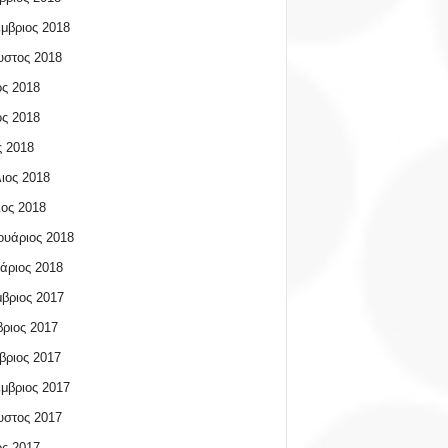
μβριος 2018
υστος 2018
ος 2018
ος 2018
 2018
ιος 2018
ος 2018
υάριος 2018
άριος 2018
βριος 2017
ριος 2017
βριος 2017
μβριος 2017
υστος 2017
ος 2017