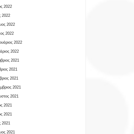
ος 2022
 2022
ιος 2022
ος 2022
υάριος 2022
άριος 2022
βριος 2021
ριος 2021
βριος 2021
μβριος 2021
υστος 2021
ος 2021
ος 2021
 2021
ιος 2021