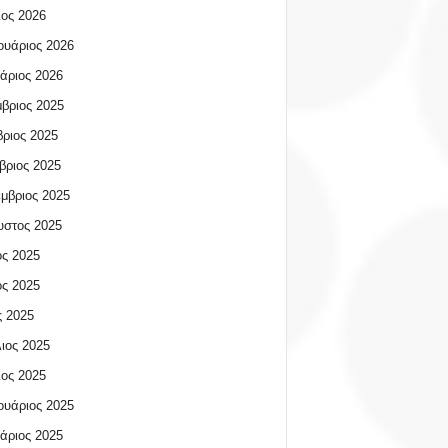
ος 2026
υάριος 2026
άριος 2026
βριος 2025
ριος 2025
βριος 2025
μβριος 2025
υστος 2025
ος 2025
ος 2025
 2025
ιος 2025
ος 2025
υάριος 2025
άριος 2025