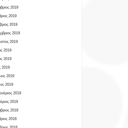
βριος 2019
ριος 2019
βριος 2019
μβριος 2019
υστος 2019
ος 2019
ος 2019
 2019
ιος 2019
ος 2019
υάριος 2019
άριος 2019
βριος 2018
ριος 2018
βριος 2018