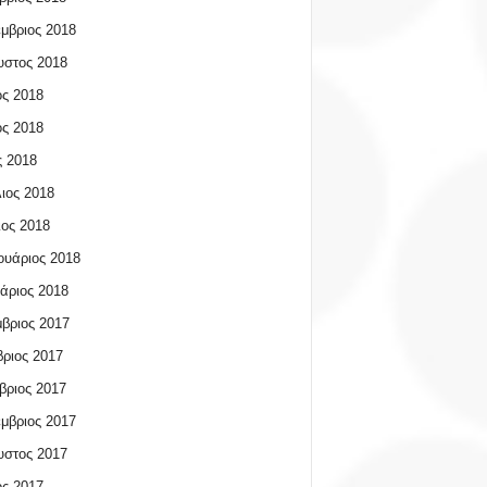
μβριος 2018
υστος 2018
ος 2018
ος 2018
 2018
ιος 2018
ος 2018
υάριος 2018
άριος 2018
βριος 2017
ριος 2017
βριος 2017
μβριος 2017
υστος 2017
ος 2017