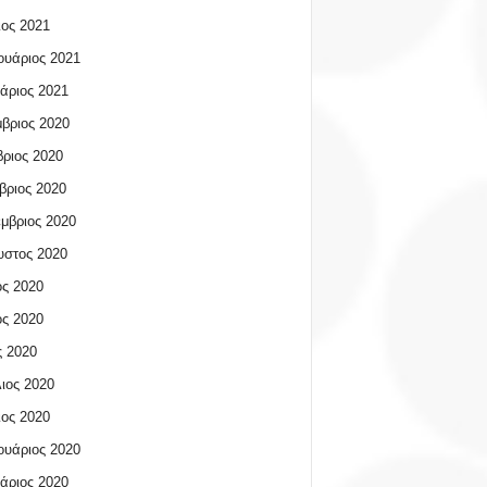
ος 2021
υάριος 2021
άριος 2021
βριος 2020
ριος 2020
βριος 2020
μβριος 2020
υστος 2020
ος 2020
ος 2020
 2020
ιος 2020
ος 2020
υάριος 2020
άριος 2020