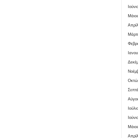
Ιούνι
Μάιος
Απρίλ
Μάρτι
Φεβρο
Ιανου
Δεκέμ
Νοέμβ
Οκτώ
Σεπτέ
Αύγο
Ιούλι
Ιούνι
Μάιος
Απρίλ