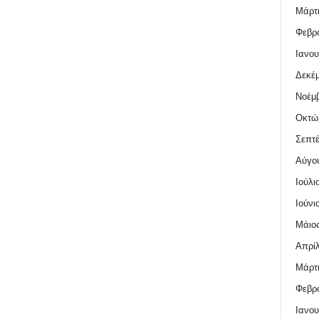
Μάρτι
Φεβρο
Ιανου
Δεκέμ
Νοέμβ
Οκτώ
Σεπτέ
Αύγο
Ιούλι
Ιούνι
Μάιος
Απρίλ
Μάρτι
Φεβρο
Ιανου