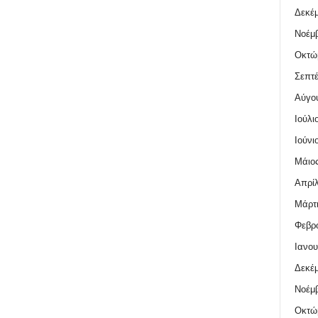
Δεκέμ
Νοέμβ
Οκτώ
Σεπτέ
Αύγο
Ιούλι
Ιούνι
Μάιος
Απρίλ
Μάρτι
Φεβρο
Ιανου
Δεκέμ
Νοέμβ
Οκτώ