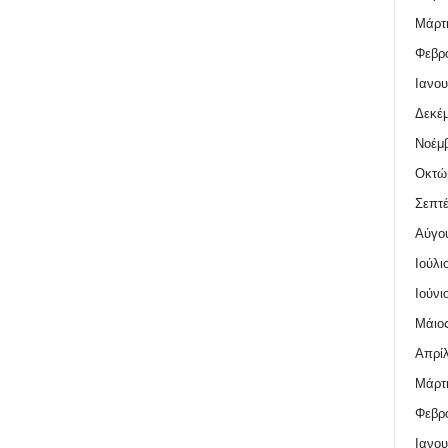
Μάρτι
Φεβρο
Ιανου
Δεκέμ
Νοέμβ
Οκτώ
Σεπτέ
Αύγο
Ιούλι
Ιούνι
Μάιος
Απρίλ
Μάρτι
Φεβρο
Ιανου