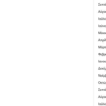
Σεπτέ
Αύγο
Ιούλι
Ιούνι
Μάιος
Απρίλ
Μάρτι
Φεβρο
Ιανου
Δεκέμ
Νοέμβ
Οκτώ
Σεπτέ
Αύγο
Ιούλι