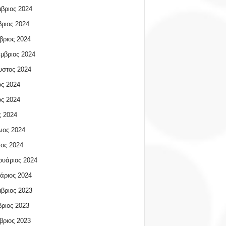
βριος 2024
ριος 2024
βριος 2024
μβριος 2024
υστος 2024
ος 2024
ος 2024
 2024
ιος 2024
ος 2024
υάριος 2024
άριος 2024
βριος 2023
ριος 2023
βριος 2023