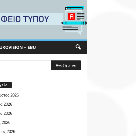
UROVISION – EBU
χείο
υστος 2026
ος 2026
ος 2026
 2026
ιος 2026