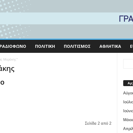
ΡΑΔΙΌΦΩΝΟ
ΠΟΛΙΤΙΚΉ
ΠΟΛΙΤΙΣΜΌΣ
ΑΘΛΗΤΙΚΆ
E
δας Μαράκης"
άκης
 Ο
Αρ
Αύγο
Ιούλι
Ιούνι
Μάιος
Σελίδα 2 από 2
Απρίλ