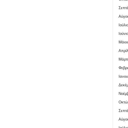
Σεπτέ
Αύγο
Ιούλι
Ιούνι
Μάιος
Απρίλ
Μάρτι
Φεβρο
Ιανου
Δεκέμ
Νοέμβ
Οκτώ
Σεπτέ
Αύγο
Ιούλι