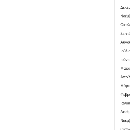
Δεκέμ
Νοέμβ
Οκτώ
Σεπτέ
Αύγο
Ιούλι
Ιούνι
Μάιος
Απρίλ
Μάρτι
Φεβρο
Ιανου
Δεκέμ
Νοέμβ
Οκτώ