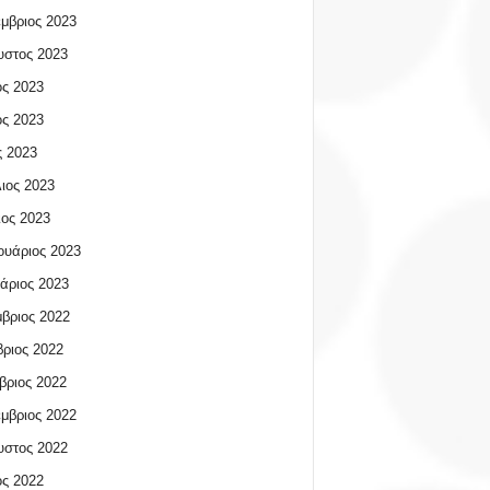
μβριος 2023
υστος 2023
ος 2023
ος 2023
 2023
ιος 2023
ος 2023
υάριος 2023
άριος 2023
βριος 2022
ριος 2022
βριος 2022
μβριος 2022
υστος 2022
ος 2022