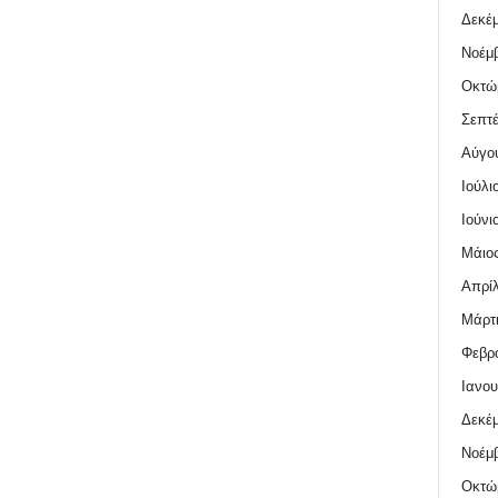
Δεκέμ
Νοέμβ
Οκτώ
Σεπτέ
Αύγο
Ιούλι
Ιούνι
Μάιος
Απρίλ
Μάρτι
Φεβρο
Ιανου
Δεκέμ
Νοέμβ
Οκτώ