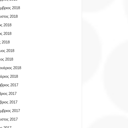
μβριος 2018
υστος 2018
ος 2018
ος 2018
 2018
ιος 2018
ος 2018
υάριος 2018
άριος 2018
βριος 2017
ριος 2017
βριος 2017
μβριος 2017
υστος 2017
ος 2017