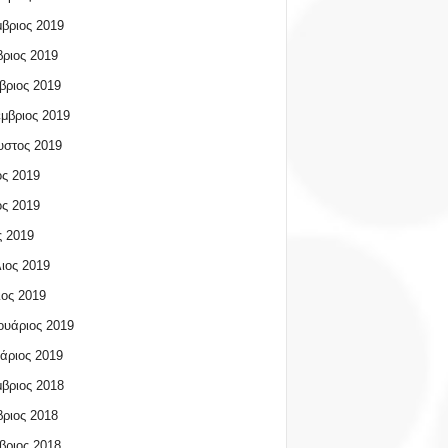
βριος 2019
ριος 2019
βριος 2019
μβριος 2019
υστος 2019
ος 2019
ος 2019
 2019
ιος 2019
ος 2019
υάριος 2019
άριος 2019
βριος 2018
ριος 2018
βριος 2018