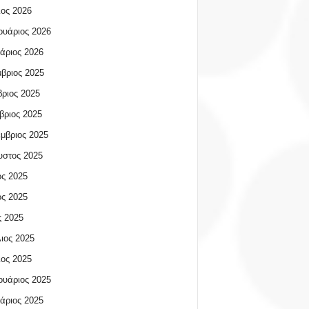
ος 2026
υάριος 2026
άριος 2026
βριος 2025
ριος 2025
βριος 2025
μβριος 2025
υστος 2025
ος 2025
ος 2025
 2025
ιος 2025
ος 2025
υάριος 2025
άριος 2025