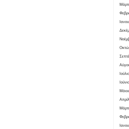
Μάρτι
Φεβρο
Ιανου
Δεκέμ
Νοέμβ
Οκτώ
Σεπτέ
Αύγο
Ιούλι
Ιούνι
Μάιος
Απρίλ
Μάρτι
Φεβρο
Ιανου