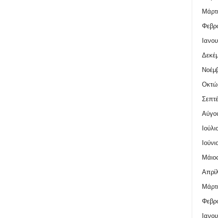
Μάρτι
Φεβρο
Ιανου
Δεκέμ
Νοέμβ
Οκτώ
Σεπτέ
Αύγο
Ιούλι
Ιούνι
Μάιος
Απρίλ
Μάρτι
Φεβρο
Ιανου