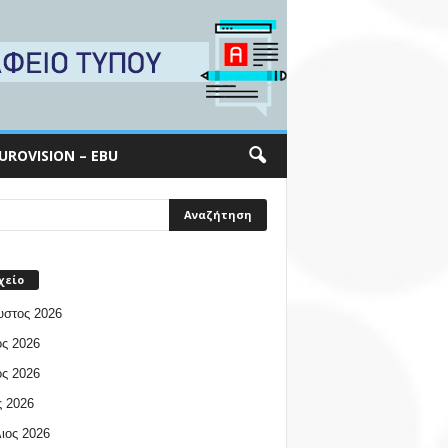
UROVISION – EBU
χείο
υστος 2026
ος 2026
ος 2026
 2026
ιος 2026