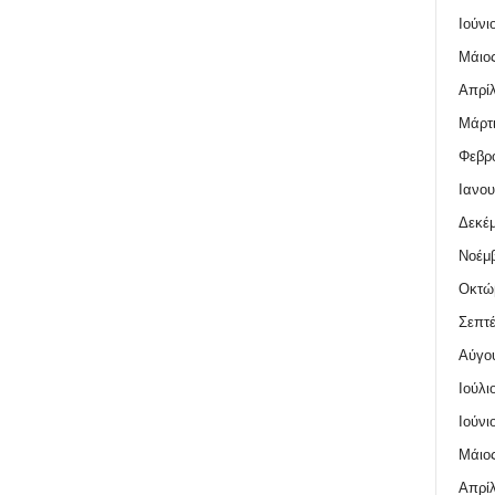
Ιούνι
Μάιος
Απρίλ
Μάρτι
Φεβρο
Ιανου
Δεκέμ
Νοέμβ
Οκτώ
Σεπτέ
Αύγο
Ιούλι
Ιούνι
Μάιος
Απρίλ