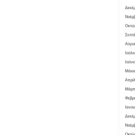
Δεκέμ
Νοέμβ
Οκτώ
Σεπτέ
Αύγο
Ιούλι
Ιούνι
Μάιος
Απρίλ
Μάρτι
Φεβρο
Ιανου
Δεκέμ
Νοέμβ
Οκτώ