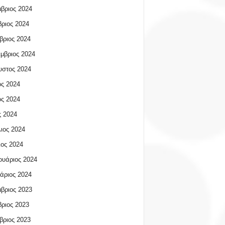
βριος 2024
ριος 2024
βριος 2024
μβριος 2024
υστος 2024
ος 2024
ος 2024
 2024
ιος 2024
ος 2024
υάριος 2024
άριος 2024
βριος 2023
ριος 2023
βριος 2023