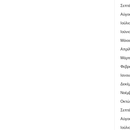
Σεπτέ
Αύγο
Ιούλι
Ιούνι
Μάιος
Απρίλ
Μάρτι
Φεβρο
Ιανου
Δεκέμ
Νοέμβ
Οκτώ
Σεπτέ
Αύγο
Ιούλι