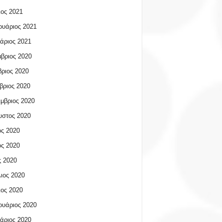
ος 2021
υάριος 2021
άριος 2021
βριος 2020
ριος 2020
βριος 2020
μβριος 2020
υστος 2020
ος 2020
ος 2020
 2020
ιος 2020
ος 2020
υάριος 2020
άριος 2020