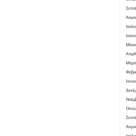
Σεπτέ
Αύγο
Ιούλι
Ιούνι
Μάιος
Απρίλ
Μάρτι
Φεβρο
Ιανου
Δεκέμ
Νοέμβ
Οκτώ
Σεπτέ
Αύγο
Ιούλι