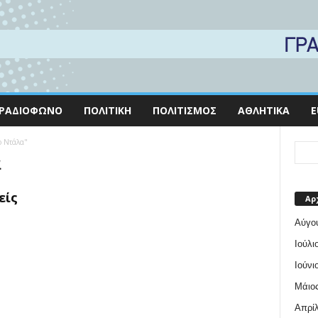
ΡΑΔΙΌΦΩΝΟ
ΠΟΛΙΤΙΚΉ
ΠΟΛΙΤΙΣΜΌΣ
ΑΘΛΗΤΙΚΆ
E
ο Ντάλα"
α
είς
Αρ
Αύγο
Ιούλι
Ιούνι
Μάιος
Απρίλ