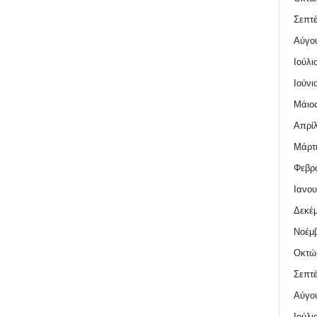
Σεπτέ
Αύγο
Ιούλι
Ιούνι
Μάιος
Απρίλ
Μάρτι
Φεβρο
Ιανου
Δεκέμ
Νοέμβ
Οκτώ
Σεπτέ
Αύγο
Ιούλι