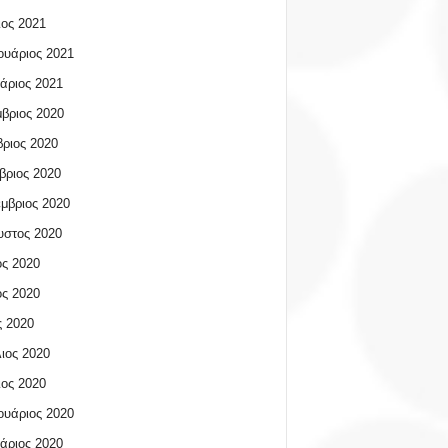
ος 2021
υάριος 2021
άριος 2021
βριος 2020
ριος 2020
βριος 2020
μβριος 2020
υστος 2020
ος 2020
ος 2020
 2020
ιος 2020
ος 2020
υάριος 2020
άριος 2020