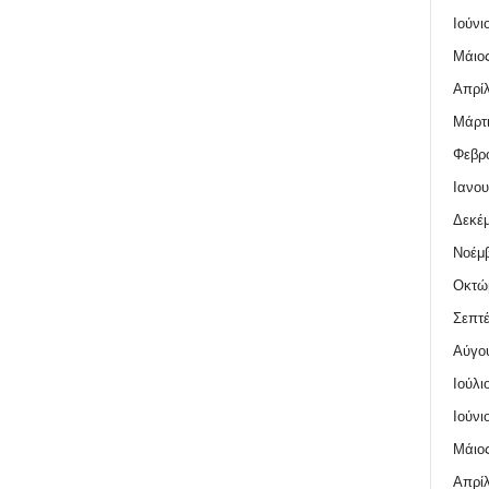
Ιούνι
Μάιος
Απρίλ
Μάρτι
Φεβρο
Ιανου
Δεκέμ
Νοέμβ
Οκτώ
Σεπτέ
Αύγο
Ιούλι
Ιούνι
Μάιος
Απρίλ