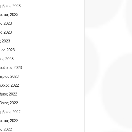
μβριος 2023
υστος 2023
ος 2023
ος 2023
 2023
ιος 2023
ος 2023
υάριος 2023
άριος 2023
βριος 2022
ριος 2022
βριος 2022
μβριος 2022
υστος 2022
ος 2022