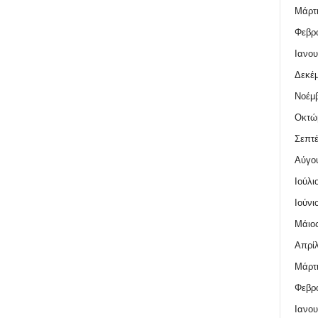
Μάρτι
Φεβρο
Ιανου
Δεκέμ
Νοέμβ
Οκτώ
Σεπτέ
Αύγο
Ιούλι
Ιούνι
Μάιος
Απρίλ
Μάρτι
Φεβρο
Ιανου