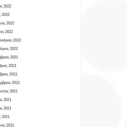
ος 2022
 2022
ιος 2022
ος 2022
υάριος 2022
άριος 2022
βριος 2021
ριος 2021
βριος 2021
μβριος 2021
υστος 2021
ος 2021
ος 2021
 2021
ιος 2021