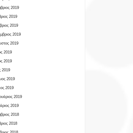
βριος 2019
ριος 2019
βριος 2019
μβριος 2019
υστος 2019
ος 2019
ος 2019
 2019
ιος 2019
ος 2019
υάριος 2019
άριος 2019
βριος 2018
ριος 2018
βριος 2018