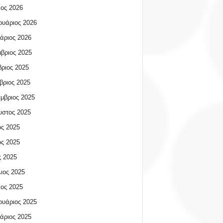
ος 2026
υάριος 2026
άριος 2026
βριος 2025
ριος 2025
βριος 2025
μβριος 2025
υστος 2025
ος 2025
ος 2025
 2025
ιος 2025
ος 2025
υάριος 2025
άριος 2025