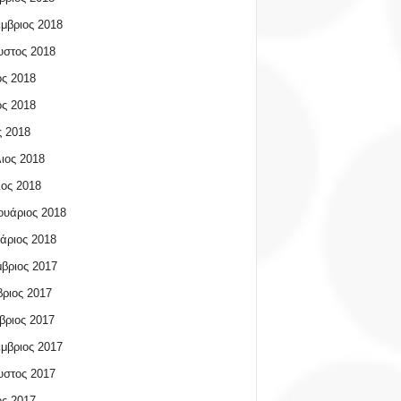
μβριος 2018
υστος 2018
ος 2018
ος 2018
 2018
ιος 2018
ος 2018
υάριος 2018
άριος 2018
βριος 2017
ριος 2017
βριος 2017
μβριος 2017
υστος 2017
ος 2017