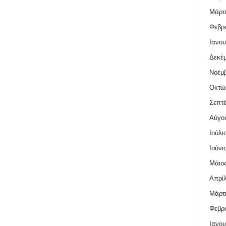
Μάρτι
Φεβρο
Ιανου
Δεκέμ
Νοέμβ
Οκτώ
Σεπτέ
Αύγο
Ιούλι
Ιούνι
Μάιος
Απρίλ
Μάρτι
Φεβρο
Ιανου