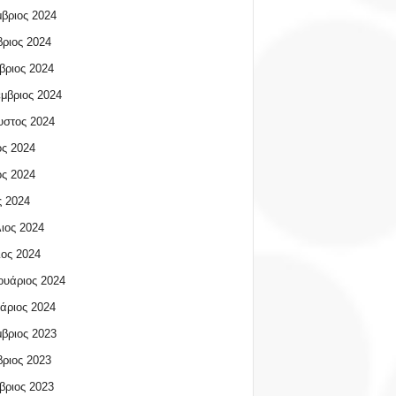
βριος 2024
ριος 2024
βριος 2024
μβριος 2024
υστος 2024
ος 2024
ος 2024
 2024
ιος 2024
ος 2024
υάριος 2024
άριος 2024
βριος 2023
ριος 2023
βριος 2023