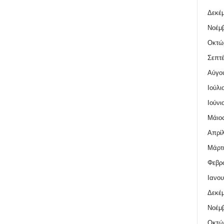
Δεκέμ
Νοέμβ
Οκτώ
Σεπτέ
Αύγο
Ιούλι
Ιούνι
Μάιος
Απρίλ
Μάρτι
Φεβρο
Ιανου
Δεκέμ
Νοέμβ
Οκτώ