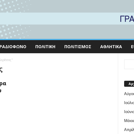
ΡΑΔΙΌΦΩΝΟ
ΠΟΛΙΤΙΚΉ
ΠΟΛΙΤΙΣΜΌΣ
ΑΘΛΗΤΙΚΆ
E
Καρέτσος"
ς
ρα
Αρ
υ
Αύγο
Ιούλι
Ιούνι
Μάιος
Απρίλ