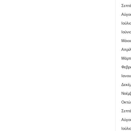
Σεπτέ
Αύγο
Ιούλι
Ιούνι
Μάιος
Απρίλ
Μάρτι
Φεβρο
Ιανου
Δεκέμ
Νοέμβ
Οκτώ
Σεπτέ
Αύγο
Ιούλι