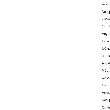
Δεκέμ
Νοέμβ
Οκτώ
Σεπτέ
Αύγο
Ιούλι
Ιούνι
Μάιος
Απρίλ
Μάρτι
Φεβρο
Ιανου
Δεκέμ
Νοέμβ
Οκτώ