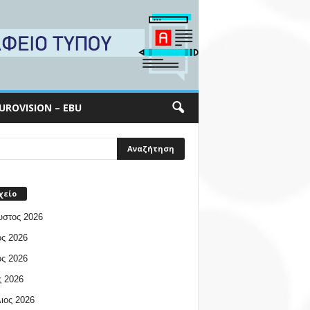
UROVISION – EBU
χείο
υστος 2026
ος 2026
ος 2026
 2026
ιος 2026