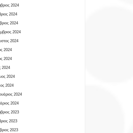
βριος 2024
ριος 2024
βριος 2024
μβριος 2024
υστος 2024
ος 2024
ος 2024
 2024
ιος 2024
ος 2024
υάριος 2024
άριος 2024
βριος 2023
ριος 2023
βριος 2023