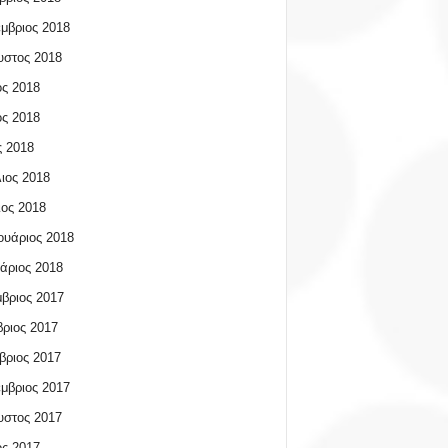
μβριος 2018
υστος 2018
ος 2018
ος 2018
 2018
ιος 2018
ος 2018
υάριος 2018
άριος 2018
βριος 2017
ριος 2017
βριος 2017
μβριος 2017
υστος 2017
ος 2017