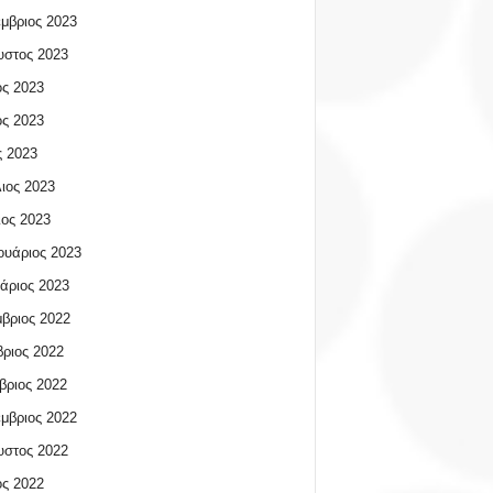
μβριος 2023
υστος 2023
ος 2023
ος 2023
 2023
ιος 2023
ος 2023
υάριος 2023
άριος 2023
βριος 2022
ριος 2022
βριος 2022
μβριος 2022
υστος 2022
ος 2022