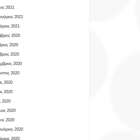
ος 2021
υάριος 2021
άριος 2021
βριος 2020
ριος 2020
βριος 2020
μβριος 2020
υστος 2020
ος 2020
ος 2020
 2020
ιος 2020
ος 2020
υάριος 2020
άριος 2020