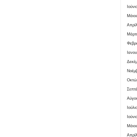
Ιούνι
Μάιος
Απρίλ
Μάρτι
Φεβρο
Ιανου
Δεκέμ
Νοέμβ
Οκτώ
Σεπτέ
Αύγο
Ιούλι
Ιούνι
Μάιος
Απρίλ