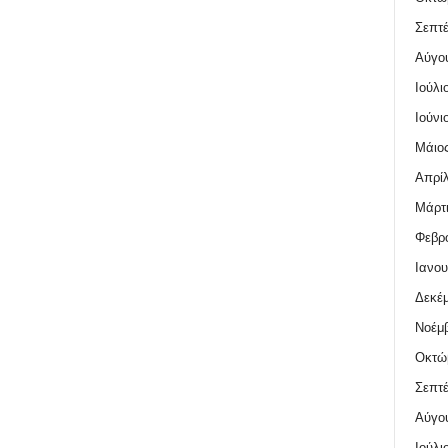
Σεπτέ
Αύγο
Ιούλι
Ιούνι
Μάιος
Απρίλ
Μάρτι
Φεβρο
Ιανου
Δεκέμ
Νοέμβ
Οκτώ
Σεπτέ
Αύγο
Ιούλι