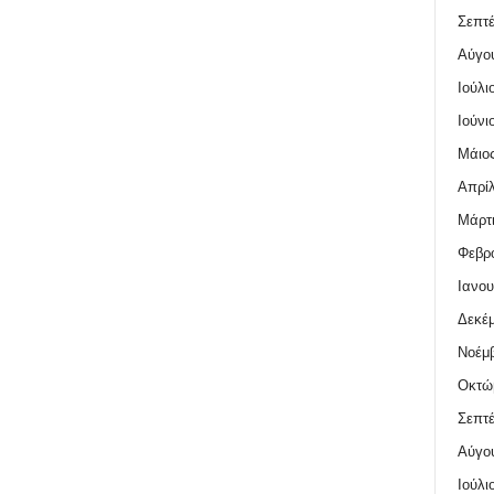
Σεπτέ
Αύγο
Ιούλι
Ιούνι
Μάιος
Απρίλ
Μάρτι
Φεβρο
Ιανου
Δεκέμ
Νοέμβ
Οκτώ
Σεπτέ
Αύγο
Ιούλι