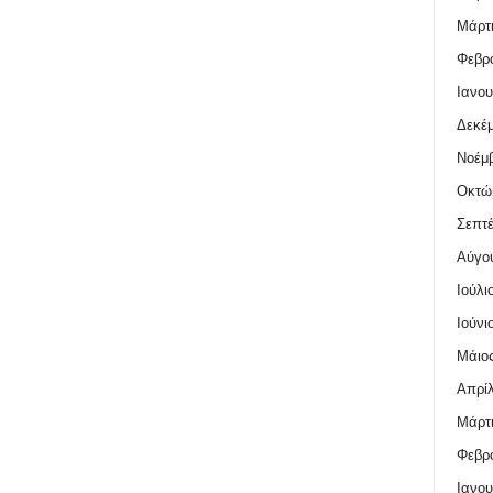
Μάρτι
Φεβρο
Ιανου
Δεκέμ
Νοέμβ
Οκτώ
Σεπτέ
Αύγο
Ιούλι
Ιούνι
Μάιος
Απρίλ
Μάρτι
Φεβρο
Ιανου