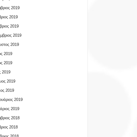
βριος 2019
ριος 2019
βριος 2019
μβριος 2019
υστος 2019
ος 2019
ος 2019
 2019
ιος 2019
ος 2019
υάριος 2019
άριος 2019
βριος 2018
ριος 2018
βριος 2018