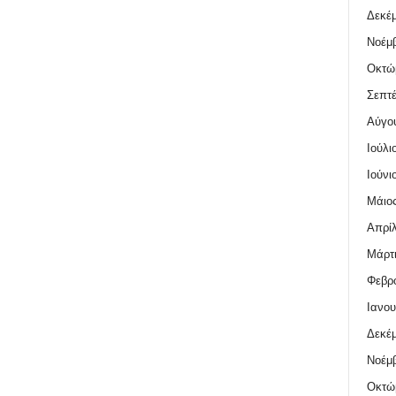
Δεκέμ
Νοέμβ
Οκτώ
Σεπτέ
Αύγο
Ιούλι
Ιούνι
Μάιος
Απρίλ
Μάρτι
Φεβρο
Ιανου
Δεκέμ
Νοέμβ
Οκτώ