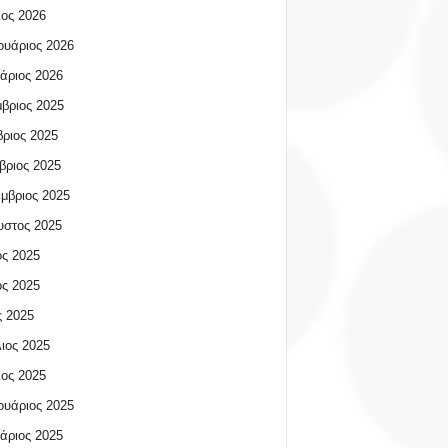
ος 2026
υάριος 2026
άριος 2026
βριος 2025
ριος 2025
βριος 2025
μβριος 2025
υστος 2025
ος 2025
ος 2025
 2025
ιος 2025
ος 2025
υάριος 2025
άριος 2025