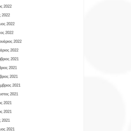
ος 2022
 2022
ιος 2022
ος 2022
υάριος 2022
άριος 2022
βριος 2021
ριος 2021
βριος 2021
μβριος 2021
υστος 2021
ος 2021
ος 2021
 2021
ιος 2021