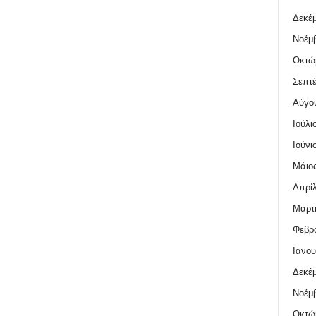
Δεκέμ
Νοέμβ
Οκτώ
Σεπτέ
Αύγο
Ιούλι
Ιούνι
Μάιος
Απρίλ
Μάρτι
Φεβρο
Ιανου
Δεκέμ
Νοέμβ
Οκτώ