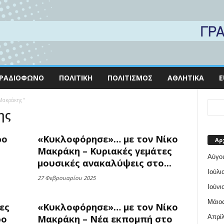
ΡΑΔΙΌΦΩΝΟ
ΠΟΛΙΤΙΚΉ
ΠΟΛΙΤΙΣΜΌΣ
ΑΘΛΗΤΙΚΆ
E
 Μακράκης"
ης
ρο
«Κυκλοφόρησε»… με τον Νίκο
Αρ
Μακράκη – Κυριακές γεμάτες
Αύγο
μουσικές ανακαλύψεις στο...
Ιούλι
27 Φεβρουαρίου 2025
Ιούνι
Μάιος
ες
«Κυκλοφόρησε»… με τον Νίκο
Απρίλ
ρο
Μακράκη – Νέα εκπομπή στο