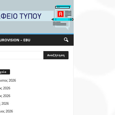
UROVISION – EBU
χείο
υστος 2026
ος 2026
ος 2026
 2026
ιος 2026