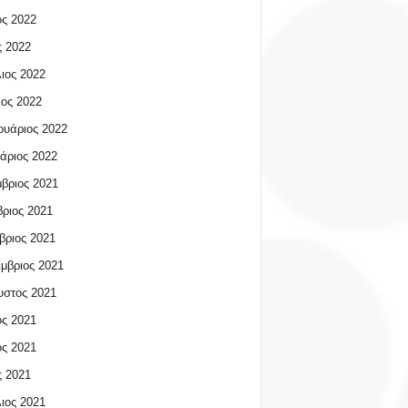
ος 2022
 2022
ιος 2022
ος 2022
υάριος 2022
άριος 2022
βριος 2021
ριος 2021
βριος 2021
μβριος 2021
υστος 2021
ος 2021
ος 2021
 2021
ιος 2021