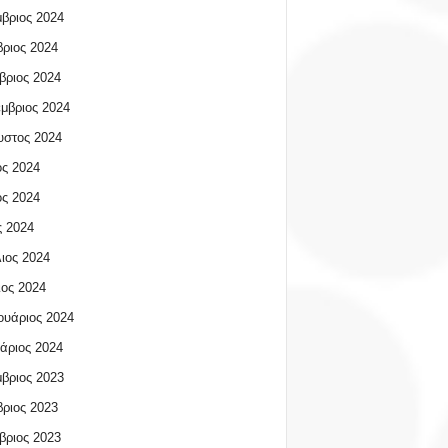
βριος 2024
ριος 2024
βριος 2024
μβριος 2024
υστος 2024
ος 2024
ος 2024
 2024
ιος 2024
ος 2024
υάριος 2024
άριος 2024
βριος 2023
ριος 2023
βριος 2023