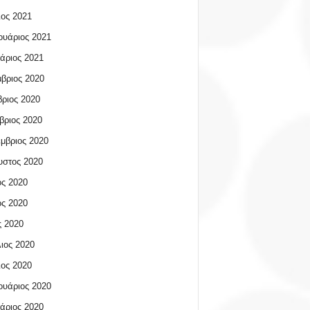
ος 2021
υάριος 2021
άριος 2021
βριος 2020
ριος 2020
βριος 2020
μβριος 2020
υστος 2020
ος 2020
ος 2020
 2020
ιος 2020
ος 2020
υάριος 2020
άριος 2020