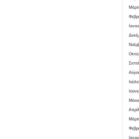
Μάρτι
Φεβρο
Ιανου
Δεκέμ
Νοέμβ
Οκτώ
Σεπτέ
Αύγο
Ιούλι
Ιούνι
Μάιος
Απρίλ
Μάρτι
Φεβρο
Ιανου