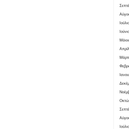
Σεπτέ
Αύγο
Ιούλι
Ιούνι
Μάιος
Απρίλ
Μάρτι
Φεβρο
Ιανου
Δεκέμ
Νοέμβ
Οκτώ
Σεπτέ
Αύγο
Ιούλι