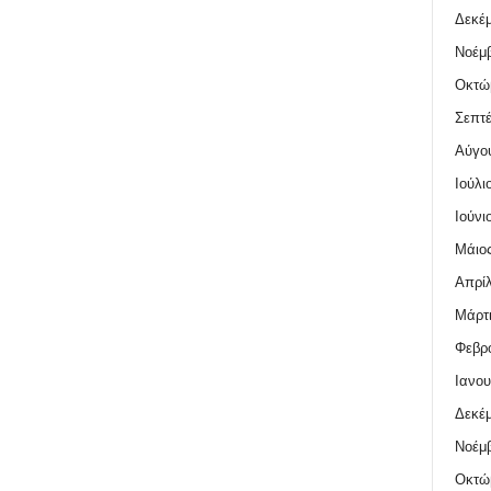
Δεκέμ
Νοέμβ
Οκτώ
Σεπτέ
Αύγο
Ιούλι
Ιούνι
Μάιος
Απρίλ
Μάρτι
Φεβρο
Ιανου
Δεκέμ
Νοέμβ
Οκτώ