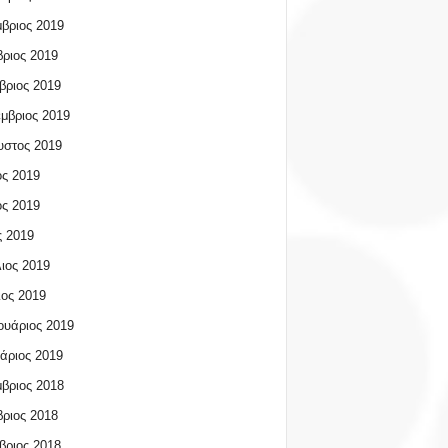
βριος 2019
ριος 2019
βριος 2019
μβριος 2019
υστος 2019
ος 2019
ος 2019
 2019
ιος 2019
ος 2019
υάριος 2019
άριος 2019
βριος 2018
ριος 2018
βριος 2018