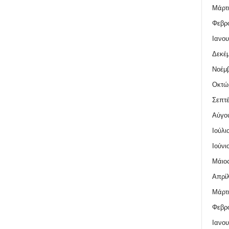
Μάρτι
Φεβρο
Ιανου
Δεκέμ
Νοέμβ
Οκτώ
Σεπτέ
Αύγο
Ιούλι
Ιούνι
Μάιος
Απρίλ
Μάρτι
Φεβρο
Ιανου