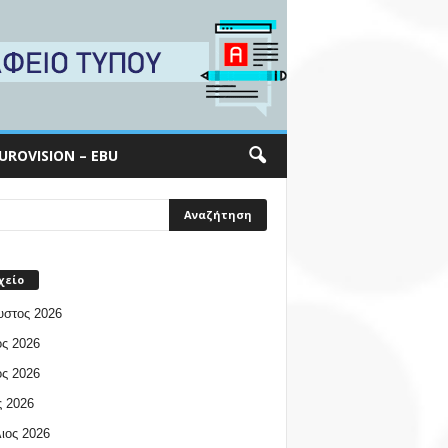
UROVISION – EBU
χείο
υστος 2026
ος 2026
ος 2026
 2026
ιος 2026