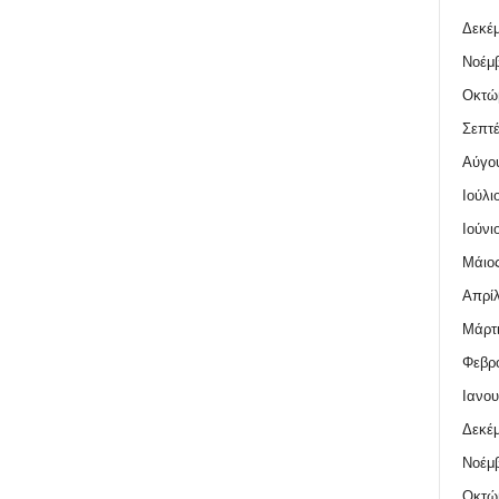
Δεκέμ
Νοέμβ
Οκτώ
Σεπτέ
Αύγο
Ιούλι
Ιούνι
Μάιος
Απρίλ
Μάρτι
Φεβρο
Ιανου
Δεκέμ
Νοέμβ
Οκτώ