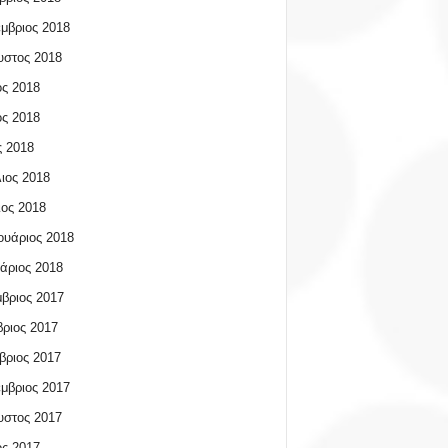
μβριος 2018
υστος 2018
ος 2018
ος 2018
 2018
ιος 2018
ος 2018
υάριος 2018
άριος 2018
βριος 2017
ριος 2017
βριος 2017
μβριος 2017
υστος 2017
ος 2017