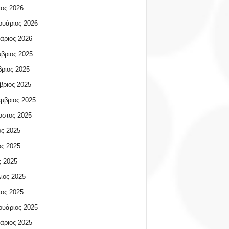
ος 2026
υάριος 2026
άριος 2026
βριος 2025
ριος 2025
βριος 2025
μβριος 2025
υστος 2025
ος 2025
ος 2025
 2025
ιος 2025
ος 2025
υάριος 2025
άριος 2025