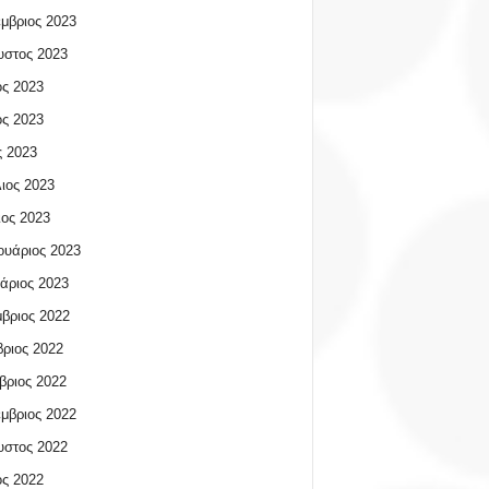
μβριος 2023
υστος 2023
ος 2023
ος 2023
 2023
ιος 2023
ος 2023
υάριος 2023
άριος 2023
βριος 2022
ριος 2022
βριος 2022
μβριος 2022
υστος 2022
ος 2022