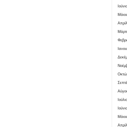
Ιούνι
Μάιος
Απρίλ
Μάρτι
Φεβρο
Ιανου
Δεκέμ
Νοέμβ
Οκτώ
Σεπτέ
Αύγο
Ιούλι
Ιούνι
Μάιος
Απρίλ