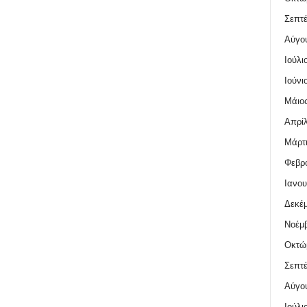
Σεπτέ
Αύγο
Ιούλι
Ιούνι
Μάιος
Απρίλ
Μάρτι
Φεβρο
Ιανου
Δεκέμ
Νοέμβ
Οκτώ
Σεπτέ
Αύγο
Ιούλι