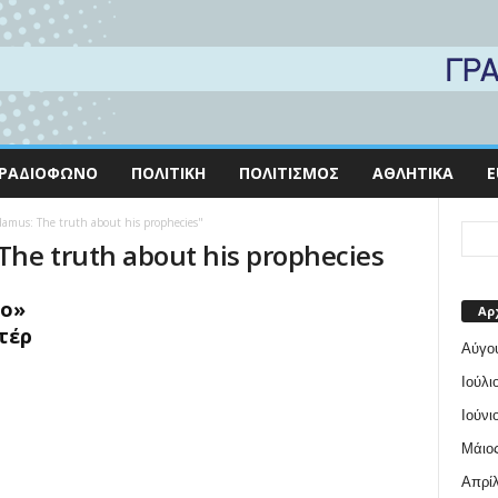
ΡΑΔΙΌΦΩΝΟ
ΠΟΛΙΤΙΚΉ
ΠΟΛΙΤΙΣΜΌΣ
ΑΘΛΗΤΙΚΆ
E
damus: The truth about his prophecies"
The truth about his prophecies
θο»
Αρ
τέρ
Αύγο
Ιούλι
Ιούνι
Μάιος
Απρίλ