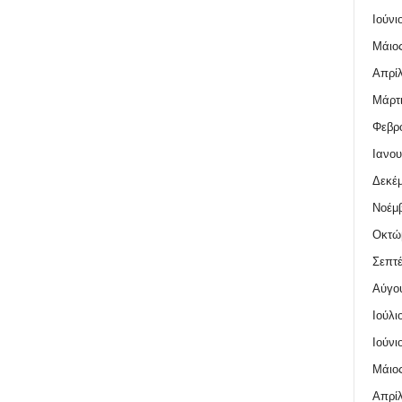
Ιούνι
Μάιος
Απρίλ
Μάρτι
Φεβρο
Ιανου
Δεκέμ
Νοέμβ
Οκτώ
Σεπτέ
Αύγο
Ιούλι
Ιούνι
Μάιος
Απρίλ