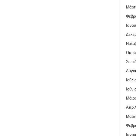
Μάρτι
Φεβρο
Ιανου
Δεκέμ
Νοέμβ
Οκτώ
Σεπτέ
Αύγο
Ιούλι
Ιούνι
Μάιος
Απρίλ
Μάρτι
Φεβρο
Ιανου