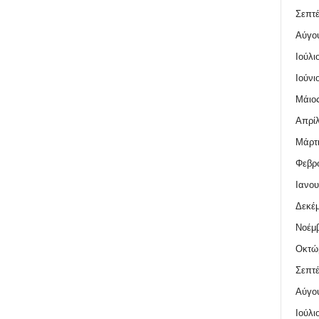
Σεπτέ
Αύγο
Ιούλι
Ιούνι
Μάιος
Απρίλ
Μάρτι
Φεβρο
Ιανου
Δεκέμ
Νοέμβ
Οκτώ
Σεπτέ
Αύγο
Ιούλι