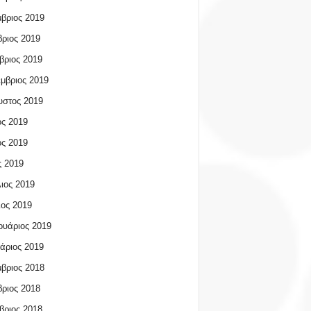
βριος 2019
ριος 2019
βριος 2019
μβριος 2019
υστος 2019
ος 2019
ος 2019
 2019
ιος 2019
ος 2019
υάριος 2019
άριος 2019
βριος 2018
ριος 2018
βριος 2018