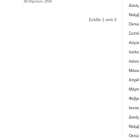
30 Απριλίου 2026
Δεκέμ
Νοέμβ
Σελίδα 1 από 3
Οκτώ
Σεπτέ
Αύγο
Ιούλι
Ιούνι
Μάιος
Απρίλ
Μάρτι
Φεβρο
Ιανου
Δεκέμ
Νοέμβ
Οκτώ