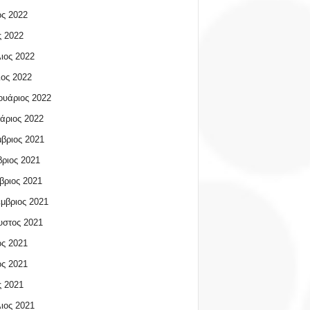
ος 2022
 2022
ιος 2022
ος 2022
υάριος 2022
άριος 2022
βριος 2021
ριος 2021
βριος 2021
μβριος 2021
υστος 2021
ος 2021
ος 2021
 2021
ιος 2021