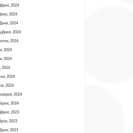
βριος 2024
ριος 2024
βριος 2024
μβριος 2024
υστος 2024
ος 2024
ος 2024
 2024
ιος 2024
ος 2024
υάριος 2024
άριος 2024
βριος 2023
ριος 2023
βριος 2023