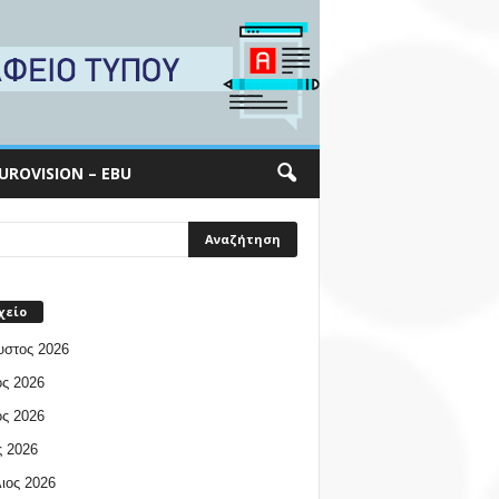
UROVISION – EBU
χείο
υστος 2026
ος 2026
ος 2026
 2026
ιος 2026