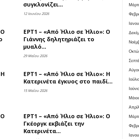
συγκλονίζει...
Μάρτι
12 Ιουνίου 2026
Φεβρο
Ιανου
 Ο
ΕΡΤ1 – «Από Ήλιο σε Ήλιο»: Ο
Δεκέμ
ο
Γιάννης δηλητηριάζει το
Νοέμβ
μυαλό...
Οκτώ
29 Μαΐου 2026
Σεπτέ
Αύγο
 Η
ΕΡΤ1 – «Από Ήλιο σε Ήλιο»: Η
Ιούλι
Κατερινέτα έγκυος στο παιδί...
Ιούνι
15 Μαΐου 2026
Μάιος
Απρίλ
 Ο
ΕΡΤ1 – «Από Ήλιο σε Ήλιο»: Ο
Μάρτι
Γκέοργκ εκβιάζει την
Φεβρο
Κατερινέτα...
Ιανου