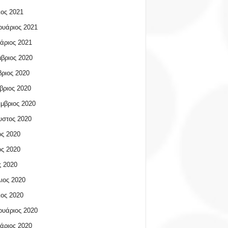
ος 2021
υάριος 2021
άριος 2021
βριος 2020
ριος 2020
βριος 2020
μβριος 2020
υστος 2020
ος 2020
ος 2020
 2020
ιος 2020
ος 2020
υάριος 2020
άριος 2020