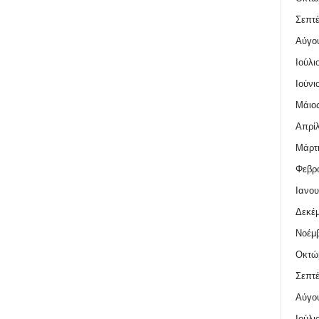
Σεπτέ
Αύγο
Ιούλι
Ιούνι
Μάιος
Απρίλ
Μάρτι
Φεβρο
Ιανου
Δεκέμ
Νοέμβ
Οκτώ
Σεπτέ
Αύγο
Ιούλι