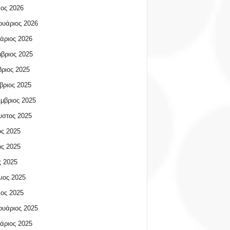
ος 2026
υάριος 2026
άριος 2026
βριος 2025
ριος 2025
βριος 2025
μβριος 2025
υστος 2025
ος 2025
ος 2025
 2025
ιος 2025
ος 2025
υάριος 2025
άριος 2025