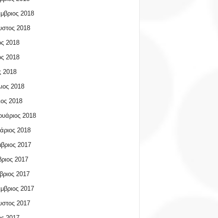
μβριος 2018
υστος 2018
ος 2018
ος 2018
 2018
ιος 2018
ος 2018
υάριος 2018
άριος 2018
βριος 2017
ριος 2017
βριος 2017
μβριος 2017
υστος 2017
ος 2017