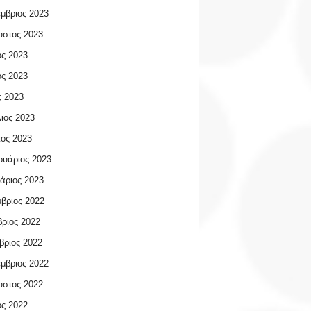
μβριος 2023
υστος 2023
ος 2023
ος 2023
 2023
ιος 2023
ος 2023
υάριος 2023
άριος 2023
βριος 2022
ριος 2022
βριος 2022
μβριος 2022
υστος 2022
ος 2022