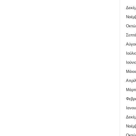
Δεκέμ
Νοέμβ
Οκτώ
Σεπτέ
Αύγο
Ιούλι
Ιούνι
Μάιος
Απρίλ
Μάρτι
Φεβρο
Ιανου
Δεκέμ
Νοέμβ
Οκτώ