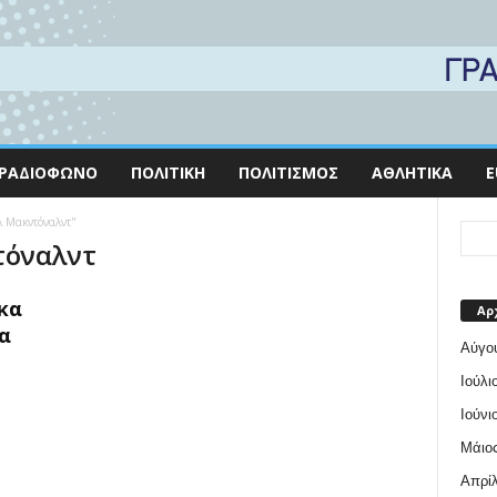
ΡΑΔΙΌΦΩΝΟ
ΠΟΛΙΤΙΚΉ
ΠΟΛΙΤΙΣΜΌΣ
ΑΘΛΗΤΙΚΆ
E
λ Μακντόναλντ"
τόναλντ
κα
Αρ
α
Αύγο
Ιούλι
Ιούνι
Μάιος
Απρίλ