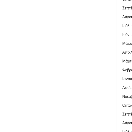
Σεπτέ
Αύγο
Ιούλι
Ιούνι
Μάιος
Απρίλ
Μάρτι
Φεβρο
Ιανου
Δεκέμ
Νοέμβ
Οκτώ
Σεπτέ
Αύγο
Ιούλι