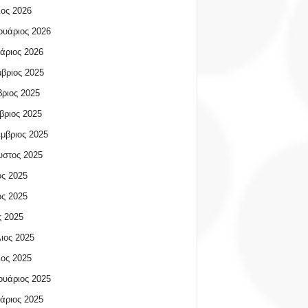
ος 2026
υάριος 2026
άριος 2026
βριος 2025
ριος 2025
βριος 2025
μβριος 2025
υστος 2025
ος 2025
ος 2025
 2025
ιος 2025
ος 2025
υάριος 2025
άριος 2025