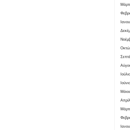
Μάρτι
Φεβρο
Ιανου
Δεκέμ
Νοέμβ
Οκτώ
Σεπτέ
Αύγο
Ιούλι
Ιούνι
Μάιος
Απρίλ
Μάρτι
Φεβρο
Ιανου