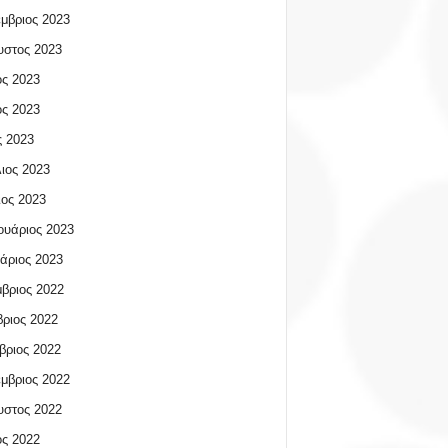
μβριος 2023
υστος 2023
ος 2023
ος 2023
 2023
ιος 2023
ος 2023
υάριος 2023
άριος 2023
βριος 2022
ριος 2022
βριος 2022
μβριος 2022
υστος 2022
ος 2022