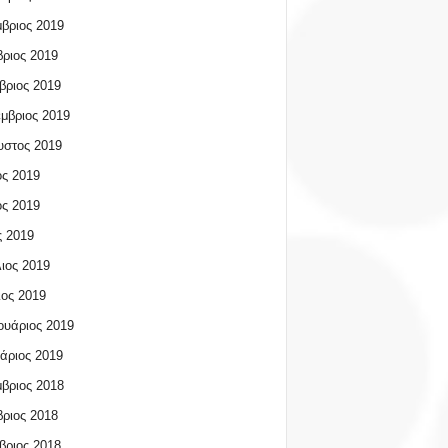
βριος 2019
ριος 2019
βριος 2019
μβριος 2019
υστος 2019
ος 2019
ος 2019
 2019
ιος 2019
ος 2019
υάριος 2019
άριος 2019
βριος 2018
ριος 2018
βριος 2018