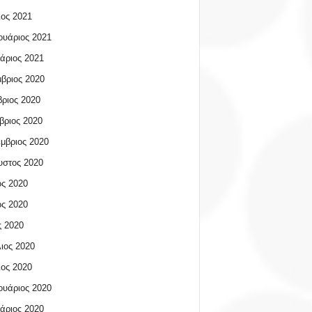
ος 2021
υάριος 2021
άριος 2021
βριος 2020
ριος 2020
βριος 2020
μβριος 2020
υστος 2020
ος 2020
ος 2020
 2020
ιος 2020
ος 2020
υάριος 2020
άριος 2020