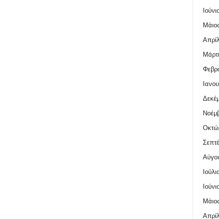
Ιούνι
Μάιος
Απρίλ
Μάρτι
Φεβρο
Ιανου
Δεκέμ
Νοέμβ
Οκτώ
Σεπτέ
Αύγο
Ιούλι
Ιούνι
Μάιος
Απρίλ