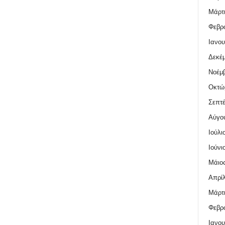
Μάρτι
Φεβρο
Ιανου
Δεκέμ
Νοέμβ
Οκτώ
Σεπτέ
Αύγο
Ιούλι
Ιούνι
Μάιος
Απρίλ
Μάρτι
Φεβρο
Ιανου