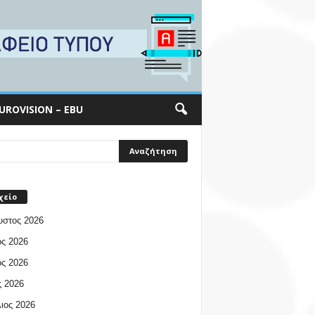
UROVISION – EBU
χείο
υστος 2026
ος 2026
ος 2026
 2026
ιος 2026