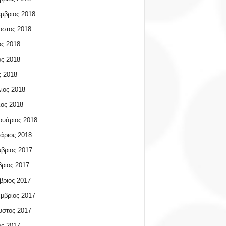
μβριος 2018
υστος 2018
ος 2018
ος 2018
 2018
ιος 2018
ος 2018
υάριος 2018
άριος 2018
βριος 2017
ριος 2017
βριος 2017
μβριος 2017
υστος 2017
ος 2017