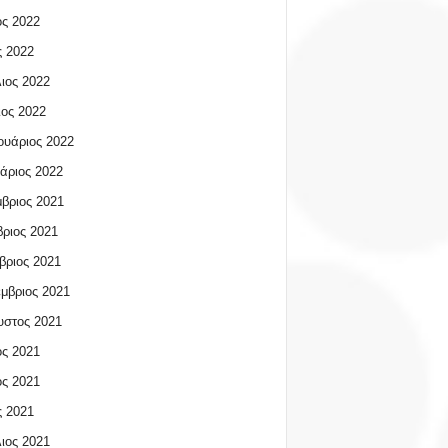
ος 2022
 2022
ιος 2022
ος 2022
υάριος 2022
άριος 2022
βριος 2021
ριος 2021
βριος 2021
μβριος 2021
υστος 2021
ος 2021
ος 2021
 2021
ιος 2021