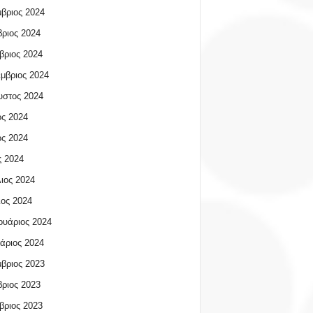
βριος 2024
ριος 2024
βριος 2024
μβριος 2024
υστος 2024
ος 2024
ος 2024
 2024
ιος 2024
ος 2024
υάριος 2024
άριος 2024
βριος 2023
ριος 2023
βριος 2023