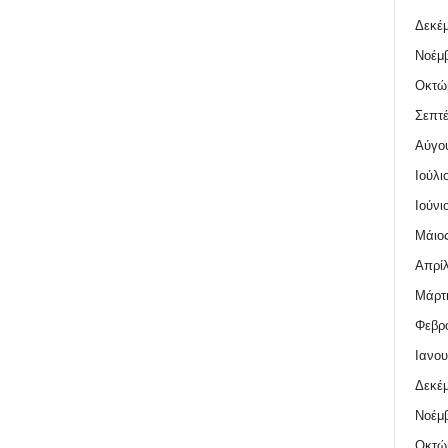
Δεκέμ
Νοέμβ
Οκτώ
Σεπτέ
Αύγο
Ιούλι
Ιούνι
Μάιος
Απρίλ
Μάρτι
Φεβρο
Ιανου
Δεκέμ
Νοέμβ
Οκτώ