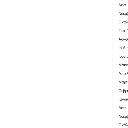
Δεκέμ
Νοέμβ
Οκτώ
Σεπτέ
Αύγο
Ιούλι
Ιούνι
Μάιος
Απρίλ
Μάρτι
Φεβρο
Ιανου
Δεκέμ
Νοέμβ
Οκτώ