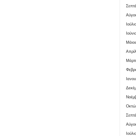
Σεπτέ
Αύγο
Ιούλι
Ιούνι
Μάιος
Απρίλ
Μάρτι
Φεβρο
Ιανου
Δεκέμ
Νοέμβ
Οκτώ
Σεπτέ
Αύγο
Ιούλι