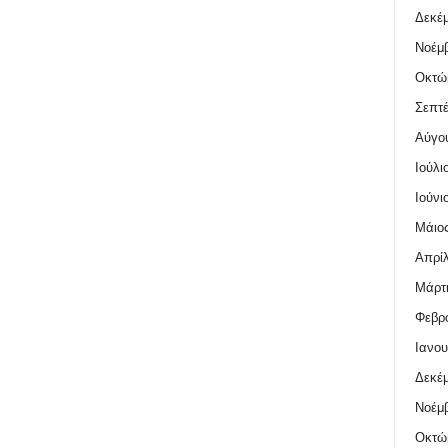
Δεκέμ
Νοέμβ
Οκτώ
Σεπτέ
Αύγο
Ιούλι
Ιούνι
Μάιος
Απρίλ
Μάρτι
Φεβρο
Ιανου
Δεκέμ
Νοέμβ
Οκτώ