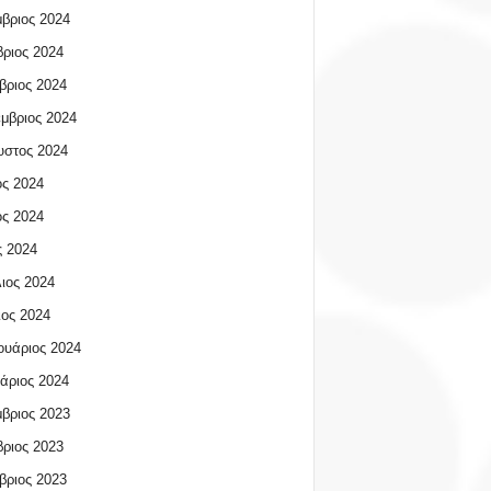
βριος 2024
ριος 2024
βριος 2024
μβριος 2024
υστος 2024
ος 2024
ος 2024
 2024
ιος 2024
ος 2024
υάριος 2024
άριος 2024
βριος 2023
ριος 2023
βριος 2023