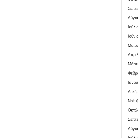
Σεπτέ
Αύγο
Ιούλι
Ιούνι
Μάιος
Απρίλ
Μάρτι
Φεβρο
Ιανου
Δεκέμ
Νοέμβ
Οκτώ
Σεπτέ
Αύγο
Ιούλι