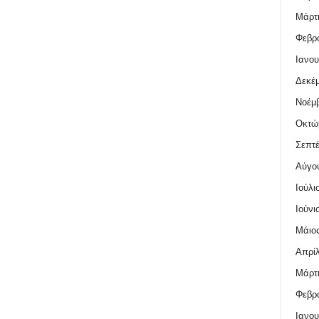
Μάρτι
Φεβρο
Ιανου
Δεκέμ
Νοέμβ
Οκτώ
Σεπτέ
Αύγο
Ιούλι
Ιούνι
Μάιος
Απρίλ
Μάρτι
Φεβρο
Ιανου