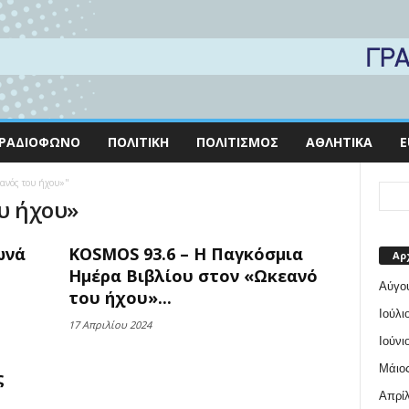
ΡΑΔΙΌΦΩΝΟ
ΠΟΛΙΤΙΚΉ
ΠΟΛΙΤΙΣΜΌΣ
ΑΘΛΗΤΙΚΆ
E
εανός του ήχου»"
ου ήχου»
ωνά
KOSMOS 93.6 – Η Παγκόσμια
Αρ
Ημέρα Βιβλίου στον «Ωκεανό
Αύγο
του ήχου»...
Ιούλι
17 Απριλίου 2024
Ιούνι
Μάιος
ς
Απρίλ