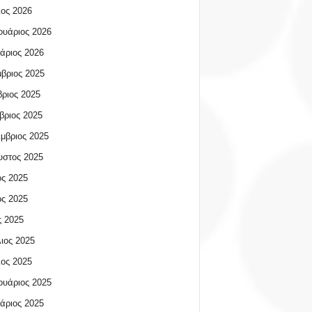
ος 2026
υάριος 2026
άριος 2026
βριος 2025
ριος 2025
βριος 2025
μβριος 2025
υστος 2025
ος 2025
ος 2025
 2025
ιος 2025
ος 2025
υάριος 2025
άριος 2025