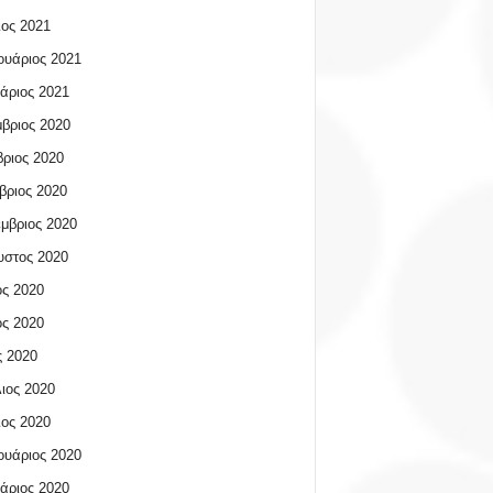
ος 2021
υάριος 2021
άριος 2021
βριος 2020
ριος 2020
βριος 2020
μβριος 2020
υστος 2020
ος 2020
ος 2020
 2020
ιος 2020
ος 2020
υάριος 2020
άριος 2020