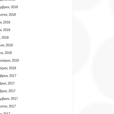
μβριος 2018
υστος 2018
ος 2018
ος 2018
 2018
ιος 2018
ος 2018
υάριος 2018
άριος 2018
βριος 2017
ριος 2017
βριος 2017
μβριος 2017
υστος 2017
ος 2017