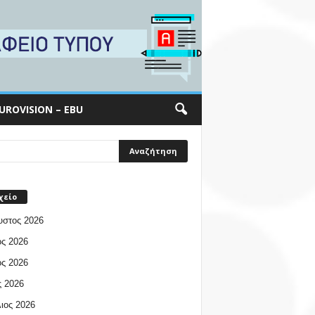
UROVISION – EBU
χείο
υστος 2026
ος 2026
ος 2026
 2026
ιος 2026