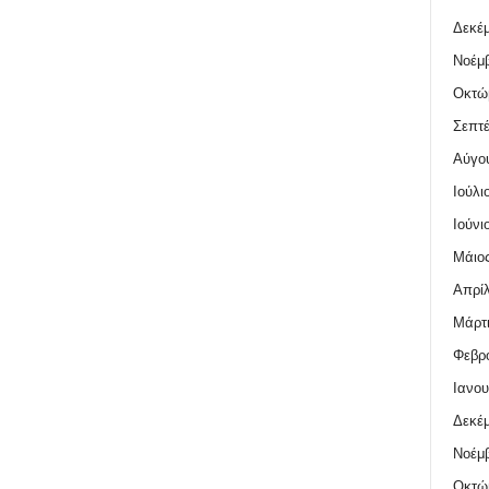
Δεκέμ
Νοέμβ
Οκτώ
Σεπτέ
Αύγο
Ιούλι
Ιούνι
Μάιος
Απρίλ
Μάρτι
Φεβρο
Ιανου
Δεκέμ
Νοέμβ
Οκτώ