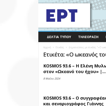
ΔΕΛΤΊΑ ΤΎΠΟΥ
ΤΗΛΕΌΡΑΣΗ
Αρχική
Ετικέτες
Δημοσιεύσεις με ετικέτες "«Ο ωκ
Ετικέτα: «Ο ωκεανός τ
KOSMOS 93.6 – Η Ελένη Μυλ
στον «Ωκεανό του ήχου» |...
8 Μαΐου 2024
KOSMOS 93.6 – Ο συγγραφέα
και σεναριογράφος Γιάννης