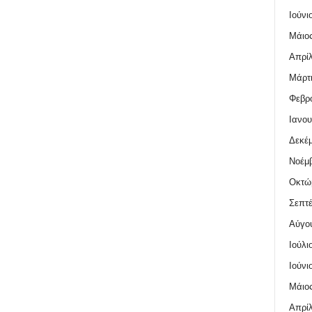
Ιούνι
Μάιος
Απρίλ
Μάρτι
Φεβρο
Ιανου
Δεκέμ
Νοέμβ
Οκτώ
Σεπτέ
Αύγο
Ιούλι
Ιούνι
Μάιος
Απρίλ