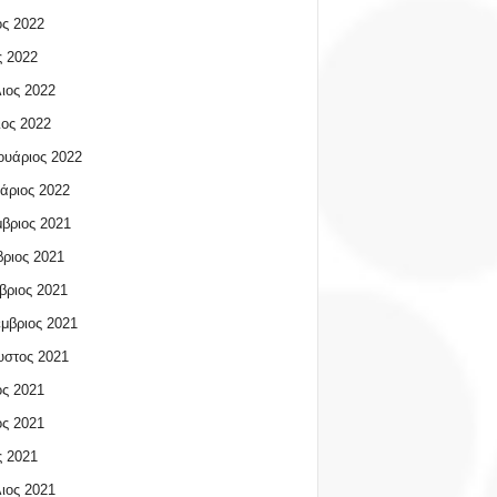
ος 2022
 2022
ιος 2022
ος 2022
υάριος 2022
άριος 2022
βριος 2021
ριος 2021
βριος 2021
μβριος 2021
υστος 2021
ος 2021
ος 2021
 2021
ιος 2021