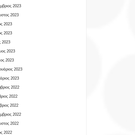
μβριος 2023
υστος 2023
ος 2023
ος 2023
 2023
ιος 2023
ος 2023
υάριος 2023
άριος 2023
βριος 2022
ριος 2022
βριος 2022
μβριος 2022
υστος 2022
ος 2022