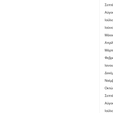
Σεπτέ
Αύγο
Ιούλι
Ιούνι
Μάιος
Απρίλ
Μάρτι
Φεβρο
Ιανου
Δεκέμ
Νοέμβ
Οκτώ
Σεπτέ
Αύγο
Ιούλι