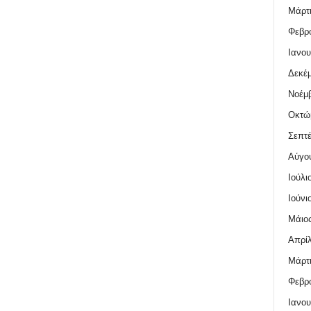
Μάρτι
Φεβρο
Ιανου
Δεκέμ
Νοέμβ
Οκτώ
Σεπτέ
Αύγο
Ιούλι
Ιούνι
Μάιος
Απρίλ
Μάρτι
Φεβρο
Ιανου