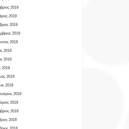
βριος 2019
ριος 2019
βριος 2019
μβριος 2019
υστος 2019
ος 2019
ος 2019
 2019
ιος 2019
ος 2019
υάριος 2019
άριος 2019
βριος 2018
ριος 2018
βριος 2018