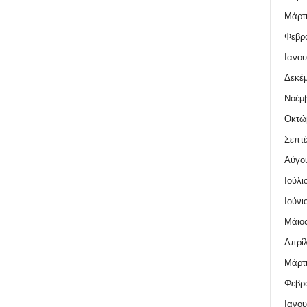
Μάρτι
Φεβρο
Ιανου
Δεκέμ
Νοέμβ
Οκτώ
Σεπτέ
Αύγο
Ιούλι
Ιούνι
Μάιος
Απρίλ
Μάρτι
Φεβρο
Ιανου