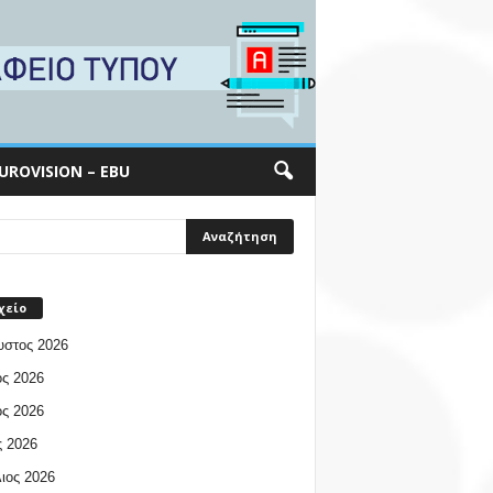
UROVISION – EBU
χείο
υστος 2026
ος 2026
ος 2026
 2026
ιος 2026