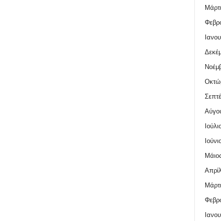
Μάρτι
Φεβρο
Ιανου
Δεκέμ
Νοέμβ
Οκτώ
Σεπτέ
Αύγο
Ιούλι
Ιούνι
Μάιος
Απρίλ
Μάρτι
Φεβρο
Ιανου