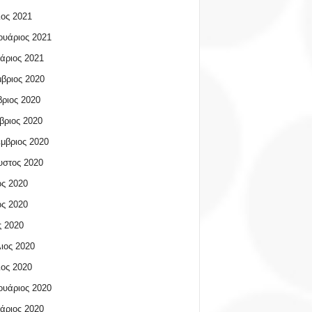
ος 2021
υάριος 2021
άριος 2021
βριος 2020
ριος 2020
βριος 2020
μβριος 2020
υστος 2020
ος 2020
ος 2020
 2020
ιος 2020
ος 2020
υάριος 2020
άριος 2020