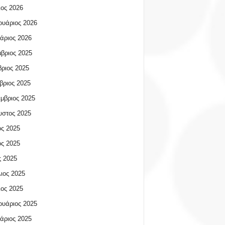
ος 2026
υάριος 2026
άριος 2026
βριος 2025
ριος 2025
βριος 2025
μβριος 2025
υστος 2025
ος 2025
ος 2025
 2025
ιος 2025
ος 2025
υάριος 2025
άριος 2025