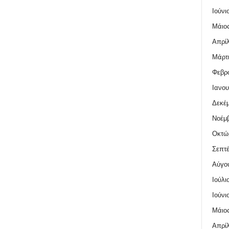
Ιούνι
Μάιος
Απρίλ
Μάρτι
Φεβρο
Ιανου
Δεκέμ
Νοέμβ
Οκτώ
Σεπτέ
Αύγο
Ιούλι
Ιούνι
Μάιος
Απρίλ