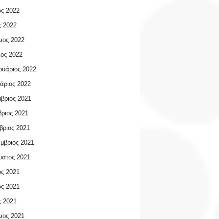
ος 2022
 2022
ιος 2022
ος 2022
υάριος 2022
άριος 2022
βριος 2021
ριος 2021
βριος 2021
μβριος 2021
υστος 2021
ος 2021
ος 2021
 2021
ιος 2021