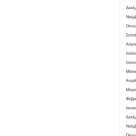
Δεκέμ
Νοέμβ
Οκτώ
Σεπτέ
Αύγο
Ιούλι
Ιούνι
Μάιος
Απρίλ
Μάρτι
Φεβρο
Ιανου
Δεκέμ
Νοέμβ
Οκτώ