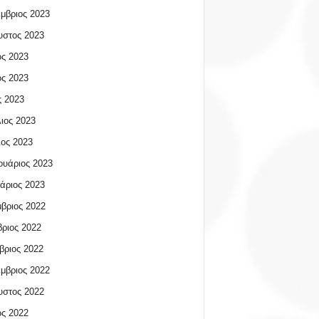
μβριος 2023
υστος 2023
ος 2023
ος 2023
 2023
ιος 2023
ος 2023
υάριος 2023
άριος 2023
βριος 2022
ριος 2022
βριος 2022
μβριος 2022
υστος 2022
ος 2022