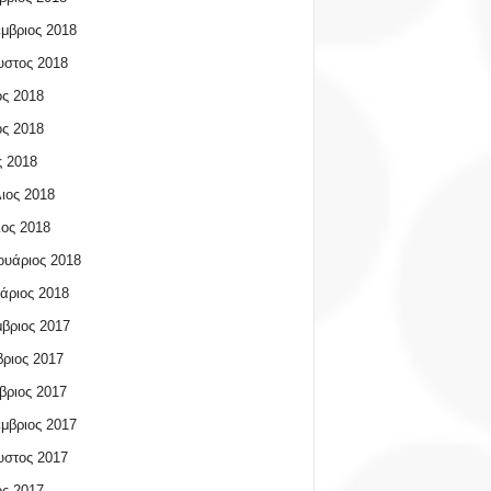
μβριος 2018
υστος 2018
ος 2018
ος 2018
 2018
ιος 2018
ος 2018
υάριος 2018
άριος 2018
βριος 2017
ριος 2017
βριος 2017
μβριος 2017
υστος 2017
ος 2017