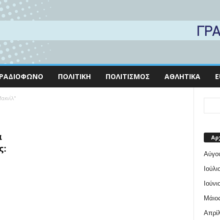
ΡΑΔΙΌΦΩΝΟ
ΠΟΛΙΤΙΚΉ
ΠΟΛΙΤΙΣΜΌΣ
ΑΘΛΗΤΙΚΆ
E
Μακνίλ"
α
Αρ
ς:
Αύγο
Ιούλι
Ιούνι
Μάιος
Απρίλ