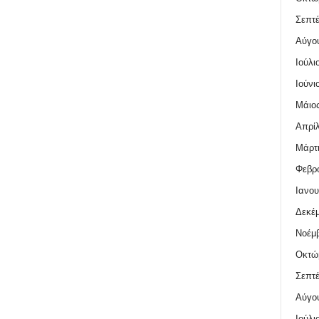
Σεπτέ
Αύγο
Ιούλι
Ιούνι
Μάιος
Απρίλ
Μάρτι
Φεβρο
Ιανου
Δεκέμ
Νοέμβ
Οκτώ
Σεπτέ
Αύγο
Ιούλι