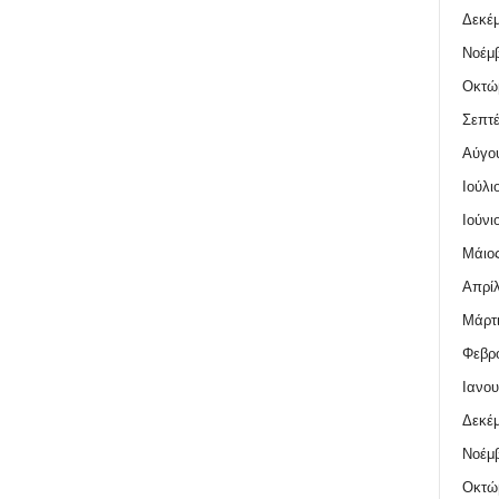
Δεκέμ
Νοέμβ
Οκτώ
Σεπτέ
Αύγο
Ιούλι
Ιούνι
Μάιος
Απρίλ
Μάρτι
Φεβρο
Ιανου
Δεκέμ
Νοέμβ
Οκτώ