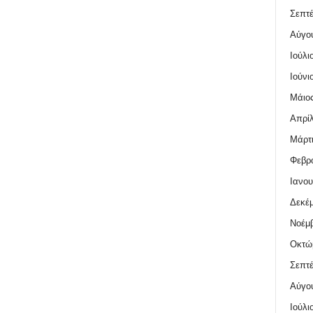
Σεπτέ
Αύγο
Ιούλι
Ιούνι
Μάιος
Απρίλ
Μάρτι
Φεβρο
Ιανου
Δεκέμ
Νοέμβ
Οκτώ
Σεπτέ
Αύγο
Ιούλι