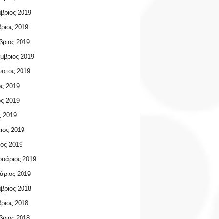
βριος 2019
ριος 2019
βριος 2019
μβριος 2019
υστος 2019
ος 2019
ος 2019
 2019
ιος 2019
ος 2019
υάριος 2019
άριος 2019
βριος 2018
ριος 2018
βριος 2018