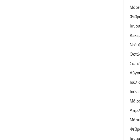
Μάρτι
Φεβρο
Ιανου
Δεκέμ
Νοέμβ
Οκτώ
Σεπτέ
Αύγο
Ιούλι
Ιούνι
Μάιος
Απρίλ
Μάρτι
Φεβρο
Ιανου