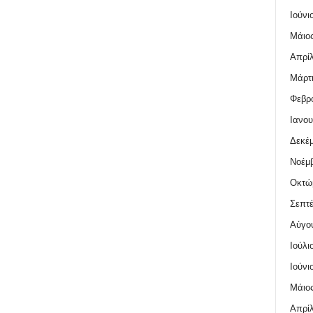
Ιούνι
Μάιος
Απρίλ
Μάρτι
Φεβρο
Ιανου
Δεκέμ
Νοέμβ
Οκτώ
Σεπτέ
Αύγο
Ιούλι
Ιούνι
Μάιος
Απρίλ