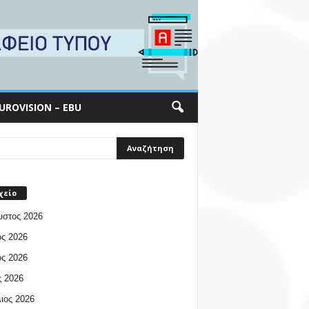
UROVISION – EBU
χείο
υστος 2026
ος 2026
ος 2026
 2026
ιος 2026