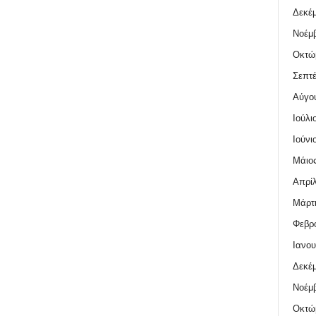
Δεκέμ
Νοέμβ
Οκτώ
Σεπτέ
Αύγο
Ιούλι
Ιούνι
Μάιος
Απρίλ
Μάρτι
Φεβρο
Ιανου
Δεκέμ
Νοέμβ
Οκτώ