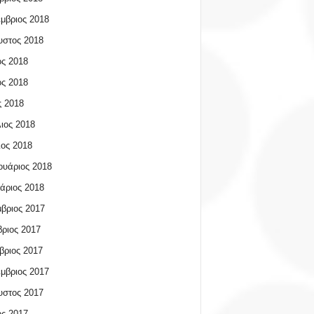
μβριος 2018
υστος 2018
ος 2018
ος 2018
 2018
ιος 2018
ος 2018
υάριος 2018
άριος 2018
βριος 2017
ριος 2017
βριος 2017
μβριος 2017
υστος 2017
ος 2017