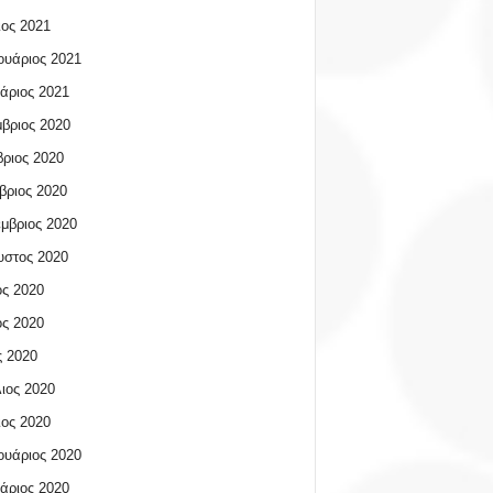
ος 2021
υάριος 2021
άριος 2021
βριος 2020
ριος 2020
βριος 2020
μβριος 2020
υστος 2020
ος 2020
ος 2020
 2020
ιος 2020
ος 2020
υάριος 2020
άριος 2020