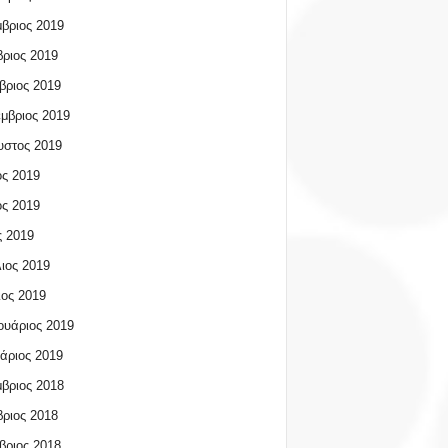
βριος 2019
ριος 2019
βριος 2019
μβριος 2019
υστος 2019
ος 2019
ος 2019
 2019
ιος 2019
ος 2019
υάριος 2019
άριος 2019
βριος 2018
ριος 2018
βριος 2018