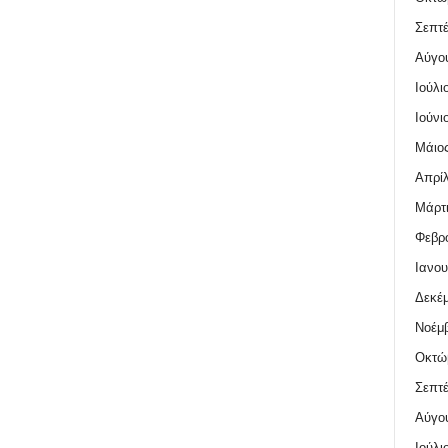
Σεπτέ
Αύγο
Ιούλι
Ιούνι
Μάιος
Απρίλ
Μάρτι
Φεβρο
Ιανου
Δεκέμ
Νοέμβ
Οκτώ
Σεπτέ
Αύγο
Ιούλι