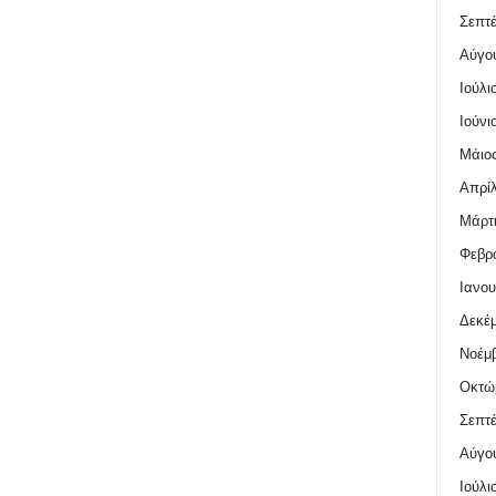
Σεπτέ
Αύγο
Ιούλι
Ιούνι
Μάιος
Απρίλ
Μάρτι
Φεβρο
Ιανου
Δεκέμ
Νοέμβ
Οκτώ
Σεπτέ
Αύγο
Ιούλι