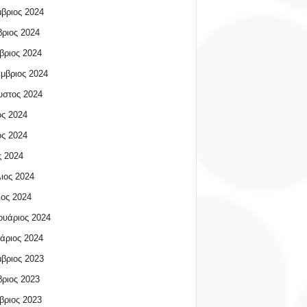
βριος 2024
ριος 2024
βριος 2024
μβριος 2024
υστος 2024
ος 2024
ος 2024
 2024
ιος 2024
ος 2024
υάριος 2024
άριος 2024
βριος 2023
ριος 2023
βριος 2023