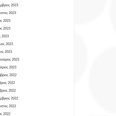
μβριος 2023
υστος 2023
ος 2023
ος 2023
 2023
ιος 2023
ος 2023
υάριος 2023
άριος 2023
βριος 2022
ριος 2022
βριος 2022
μβριος 2022
υστος 2022
ος 2022