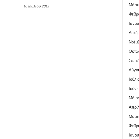
Μάρτι
10 Ιουλίου 2019
Φεβρο
Ιανου
Δεκέμ
Νοέμβ
Οκτώ
Σεπτέ
Αύγο
Ιούλι
Ιούνι
Μάιος
Απρίλ
Μάρτι
Φεβρο
Ιανου