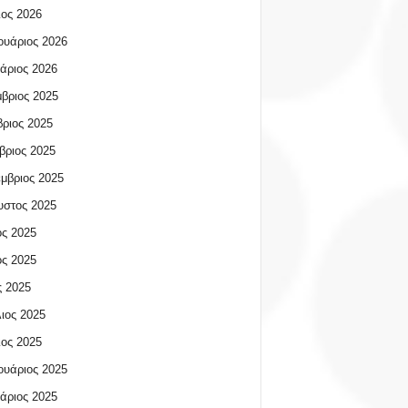
ος 2026
υάριος 2026
άριος 2026
βριος 2025
ριος 2025
βριος 2025
μβριος 2025
υστος 2025
ος 2025
ος 2025
 2025
ιος 2025
ος 2025
υάριος 2025
άριος 2025