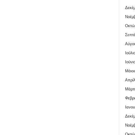
Δεκέμ
Νοέμβ
Οκτώ
Σεπτέ
Αύγο
Ιούλι
Ιούνι
Μάιος
Απρίλ
Μάρτι
Φεβρο
Ιανου
Δεκέμ
Νοέμβ
Οκτώ