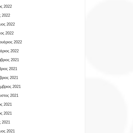
ος 2022
 2022
ιος 2022
ος 2022
υάριος 2022
άριος 2022
βριος 2021
ριος 2021
βριος 2021
μβριος 2021
υστος 2021
ος 2021
ος 2021
 2021
ιος 2021