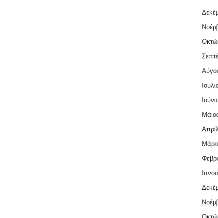
Δεκέμ
Νοέμβ
Οκτώ
Σεπτέ
Αύγο
Ιούλι
Ιούνι
Μάιος
Απρίλ
Μάρτι
Φεβρο
Ιανου
Δεκέμ
Νοέμβ
Οκτώ