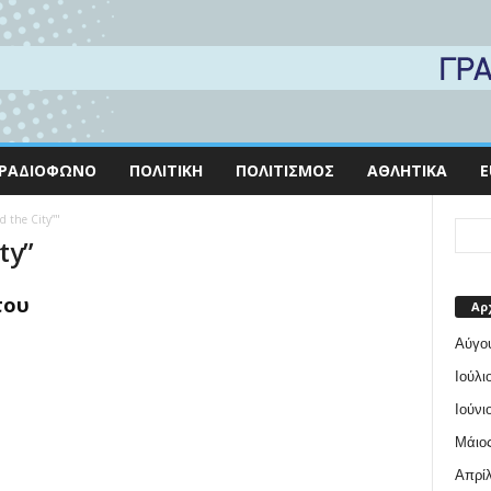
ΡΑΔΙΌΦΩΝΟ
ΠΟΛΙΤΙΚΉ
ΠΟΛΙΤΙΣΜΌΣ
ΑΘΛΗΤΙΚΆ
E
d the City”"
ty”
του
Αρ
Αύγο
Ιούλι
Ιούνι
Μάιος
Απρίλ