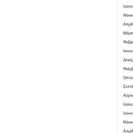
Ιούνι
Μάιος
Απρίλ
Μάρτι
Φεβρο
Ιανου
Δεκέμ
Νοέμβ
Οκτώ
Σεπτέ
Αύγο
Ιούλι
Ιούνι
Μάιος
Απρίλ