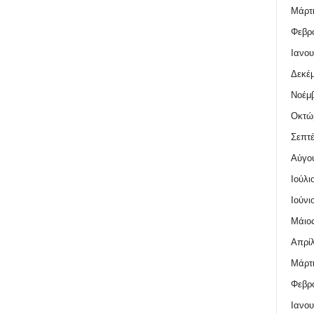
Μάρτι
Φεβρο
Ιανου
Δεκέμ
Νοέμβ
Οκτώ
Σεπτέ
Αύγο
Ιούλι
Ιούνι
Μάιος
Απρίλ
Μάρτι
Φεβρο
Ιανου