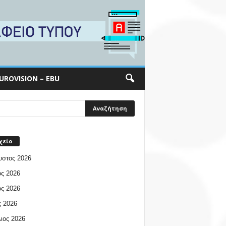
UROVISION – EBU
χείο
υστος 2026
ος 2026
ος 2026
 2026
ιος 2026