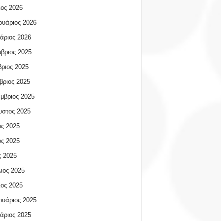
ος 2026
υάριος 2026
άριος 2026
βριος 2025
ριος 2025
βριος 2025
μβριος 2025
υστος 2025
ος 2025
ος 2025
 2025
ιος 2025
ος 2025
υάριος 2025
άριος 2025