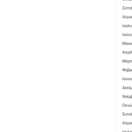
Σεπτέ
Αύγο
Ιούλι
Ιούνι
Μάιος
Απρίλ
Μάρτι
Φεβρο
Ιανου
Δεκέμ
Νοέμβ
Οκτώ
Σεπτέ
Αύγο
Ιούλι