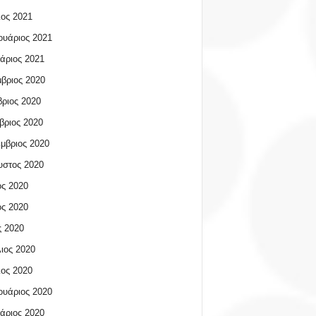
ος 2021
υάριος 2021
άριος 2021
βριος 2020
ριος 2020
βριος 2020
μβριος 2020
υστος 2020
ος 2020
ος 2020
 2020
ιος 2020
ος 2020
υάριος 2020
άριος 2020