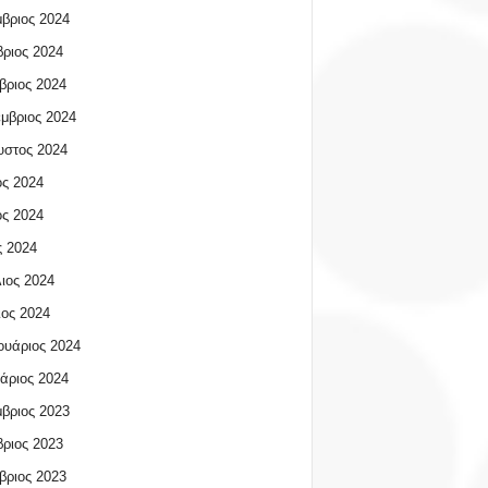
βριος 2024
ριος 2024
βριος 2024
μβριος 2024
υστος 2024
ος 2024
ος 2024
 2024
ιος 2024
ος 2024
υάριος 2024
άριος 2024
βριος 2023
ριος 2023
βριος 2023