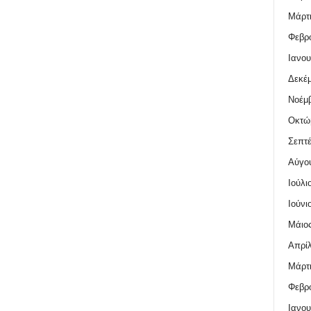
Μάρτι
Φεβρο
Ιανου
Δεκέμ
Νοέμβ
Οκτώ
Σεπτέ
Αύγο
Ιούλι
Ιούνι
Μάιος
Απρίλ
Μάρτι
Φεβρο
Ιανου