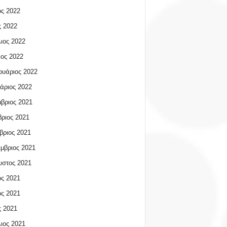
ος 2022
 2022
ιος 2022
ος 2022
υάριος 2022
άριος 2022
βριος 2021
ριος 2021
βριος 2021
μβριος 2021
υστος 2021
ος 2021
ος 2021
 2021
ιος 2021