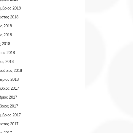
μβριος 2018
υστος 2018
ος 2018
ος 2018
 2018
ιος 2018
ος 2018
υάριος 2018
άριος 2018
βριος 2017
ριος 2017
βριος 2017
μβριος 2017
υστος 2017
ος 2017