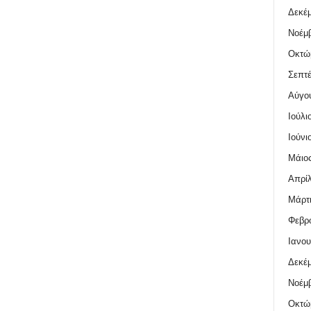
Δεκέμ
Νοέμβ
Οκτώ
Σεπτέ
Αύγο
Ιούλι
Ιούνι
Μάιος
Απρίλ
Μάρτι
Φεβρο
Ιανου
Δεκέμ
Νοέμβ
Οκτώ