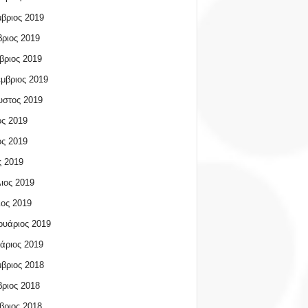
βριος 2019
ριος 2019
βριος 2019
μβριος 2019
υστος 2019
ος 2019
ος 2019
 2019
ιος 2019
ος 2019
υάριος 2019
άριος 2019
βριος 2018
ριος 2018
βριος 2018