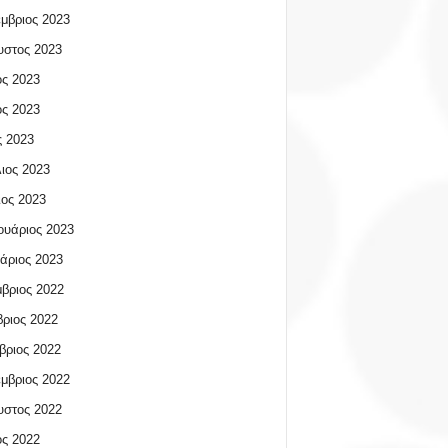
μβριος 2023
υστος 2023
ος 2023
ος 2023
 2023
ιος 2023
ος 2023
υάριος 2023
άριος 2023
βριος 2022
ριος 2022
βριος 2022
μβριος 2022
υστος 2022
ος 2022