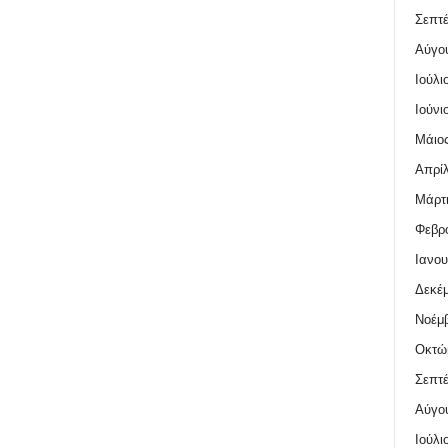
Σεπτέ
Αύγο
Ιούλι
Ιούνι
Μάιος
Απρίλ
Μάρτι
Φεβρο
Ιανου
Δεκέμ
Νοέμβ
Οκτώ
Σεπτέ
Αύγο
Ιούλι