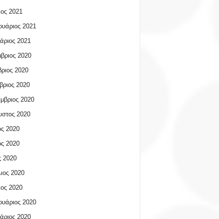
ος 2021
υάριος 2021
άριος 2021
βριος 2020
ριος 2020
βριος 2020
μβριος 2020
υστος 2020
ος 2020
ος 2020
 2020
ιος 2020
ος 2020
υάριος 2020
άριος 2020