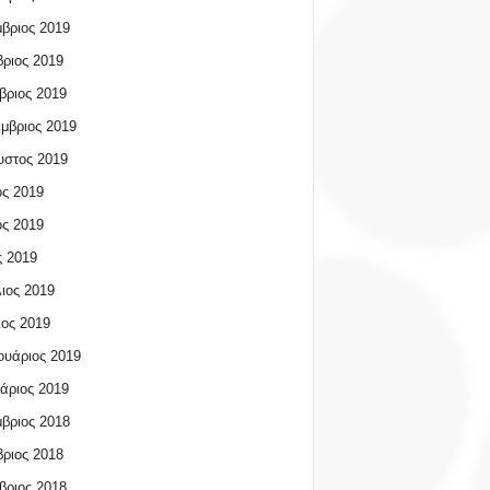
βριος 2019
ριος 2019
βριος 2019
μβριος 2019
υστος 2019
ος 2019
ος 2019
 2019
ιος 2019
ος 2019
υάριος 2019
άριος 2019
βριος 2018
ριος 2018
βριος 2018