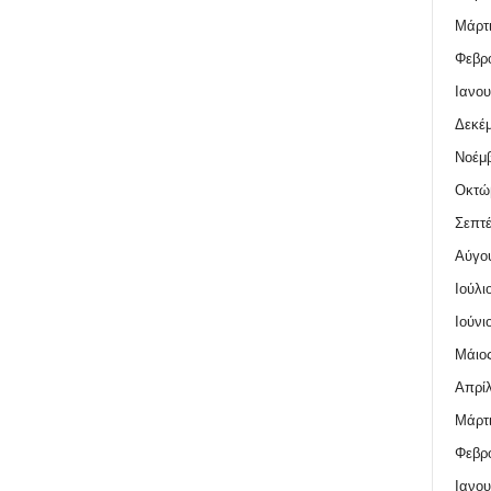
Μάρτι
Φεβρο
Ιανου
Δεκέμ
Νοέμβ
Οκτώ
Σεπτέ
Αύγο
Ιούλι
Ιούνι
Μάιος
Απρίλ
Μάρτι
Φεβρο
Ιανου