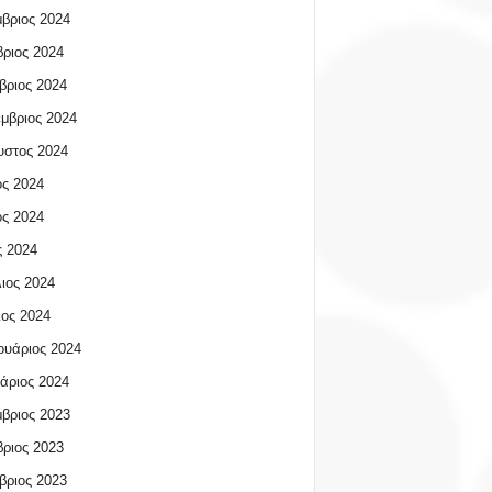
βριος 2024
ριος 2024
βριος 2024
μβριος 2024
υστος 2024
ος 2024
ος 2024
 2024
ιος 2024
ος 2024
υάριος 2024
άριος 2024
βριος 2023
ριος 2023
βριος 2023