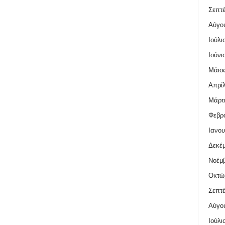
Σεπτέ
Αύγο
Ιούλι
Ιούνι
Μάιος
Απρίλ
Μάρτι
Φεβρο
Ιανου
Δεκέμ
Νοέμβ
Οκτώ
Σεπτέ
Αύγο
Ιούλι