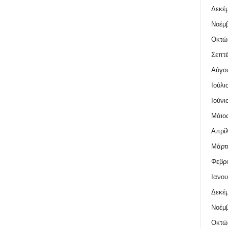
Δεκέμ
Νοέμβ
Οκτώ
Σεπτέ
Αύγο
Ιούλι
Ιούνι
Μάιος
Απρίλ
Μάρτι
Φεβρο
Ιανου
Δεκέμ
Νοέμβ
Οκτώ