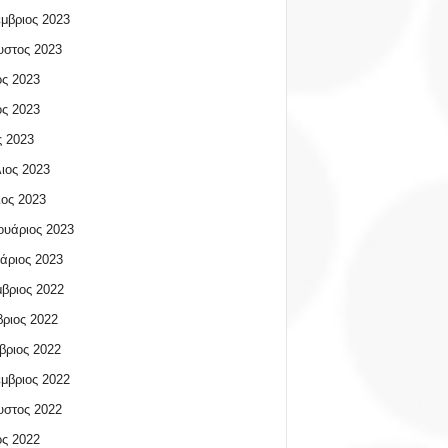
μβριος 2023
υστος 2023
ος 2023
ος 2023
 2023
ιος 2023
ος 2023
υάριος 2023
άριος 2023
βριος 2022
ριος 2022
βριος 2022
μβριος 2022
υστος 2022
ος 2022