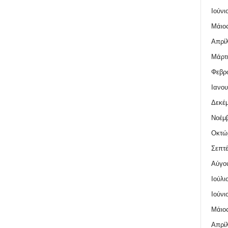
Ιούνι
Μάιος
Απρίλ
Μάρτι
Φεβρο
Ιανου
Δεκέμ
Νοέμβ
Οκτώ
Σεπτέ
Αύγο
Ιούλι
Ιούνι
Μάιος
Απρίλ