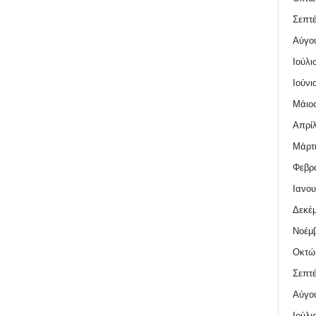
Σεπτέ
Αύγο
Ιούλι
Ιούνι
Μάιος
Απρίλ
Μάρτι
Φεβρο
Ιανου
Δεκέμ
Νοέμβ
Οκτώ
Σεπτέ
Αύγο
Ιούλι