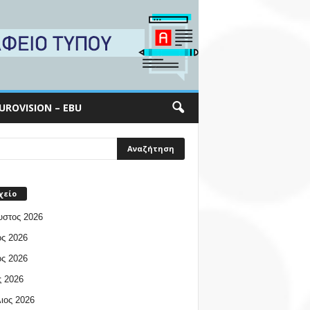
UROVISION – EBU
χείο
υστος 2026
ος 2026
ος 2026
 2026
ιος 2026