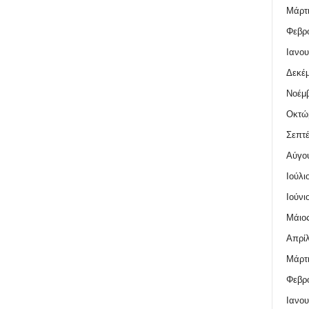
Μάρτι
Φεβρο
Ιανου
Δεκέμ
Νοέμβ
Οκτώ
Σεπτέ
Αύγο
Ιούλι
Ιούνι
Μάιος
Απρίλ
Μάρτι
Φεβρο
Ιανου