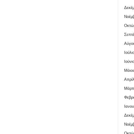
Δεκέμ
Νοέμβ
Οκτώ
Σεπτέ
Αύγο
Ιούλι
Ιούνι
Μάιος
Απρίλ
Μάρτι
Φεβρο
Ιανου
Δεκέμ
Νοέμβ
Οκτώ