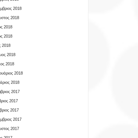
μβριος 2018
υστος 2018
ος 2018
ος 2018
 2018
ιος 2018
ος 2018
υάριος 2018
άριος 2018
βριος 2017
ριος 2017
βριος 2017
μβριος 2017
υστος 2017
ος 2017