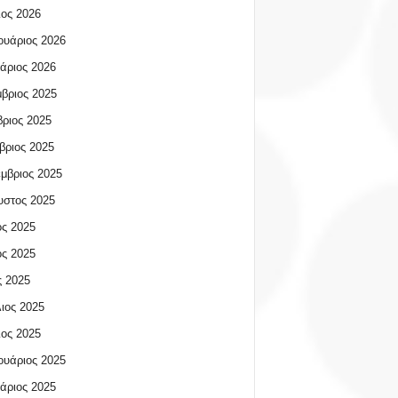
ος 2026
υάριος 2026
άριος 2026
βριος 2025
ριος 2025
βριος 2025
μβριος 2025
υστος 2025
ος 2025
ος 2025
 2025
ιος 2025
ος 2025
υάριος 2025
άριος 2025