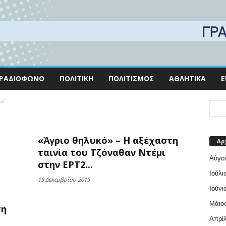
ΡΑΔΙΌΦΩΝΟ
ΠΟΛΙΤΙΚΉ
ΠΟΛΙΤΙΣΜΌΣ
ΑΘΛΗΤΙΚΆ
E
τα"
«Άγριο θηλυκό» – Η αξέχαστη
Αρ
ταινία του Τζόναθαν Ντέμι
Αύγο
στην ΕΡΤ2...
Ιούλι
19 Δεκεμβρίου 2019
Ιούνι
Μάιος
τη
Απρίλ