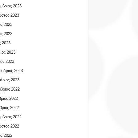
μβριος 2023
υστος 2023
ος 2023
ος 2023
 2023
ιος 2023
ος 2023
υάριος 2023
άριος 2023
βριος 2022
ριος 2022
βριος 2022
μβριος 2022
υστος 2022
ος 2022