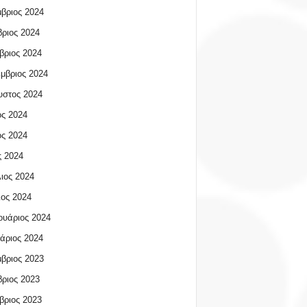
βριος 2024
ριος 2024
βριος 2024
μβριος 2024
υστος 2024
ος 2024
ος 2024
 2024
ιος 2024
ος 2024
υάριος 2024
άριος 2024
βριος 2023
ριος 2023
βριος 2023