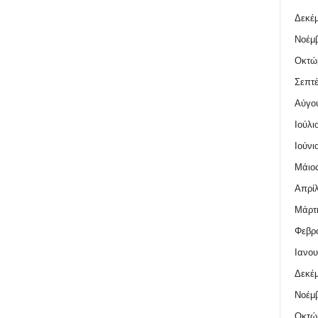
Δεκέμ
Νοέμβ
Οκτώ
Σεπτέ
Αύγο
Ιούλι
Ιούνι
Μάιος
Απρίλ
Μάρτι
Φεβρο
Ιανου
Δεκέμ
Νοέμβ
Οκτώ