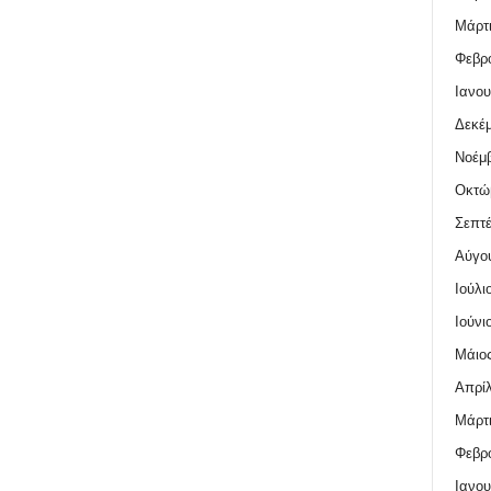
Μάρτι
Φεβρο
Ιανου
Δεκέμ
Νοέμβ
Οκτώ
Σεπτέ
Αύγο
Ιούλι
Ιούνι
Μάιος
Απρίλ
Μάρτι
Φεβρο
Ιανου