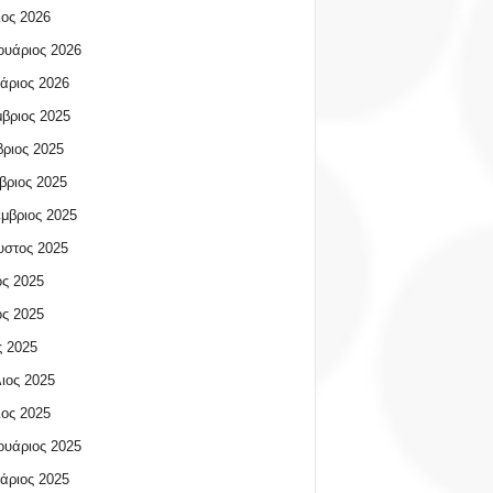
ος 2026
υάριος 2026
άριος 2026
βριος 2025
ριος 2025
βριος 2025
μβριος 2025
υστος 2025
ος 2025
ος 2025
 2025
ιος 2025
ος 2025
υάριος 2025
άριος 2025