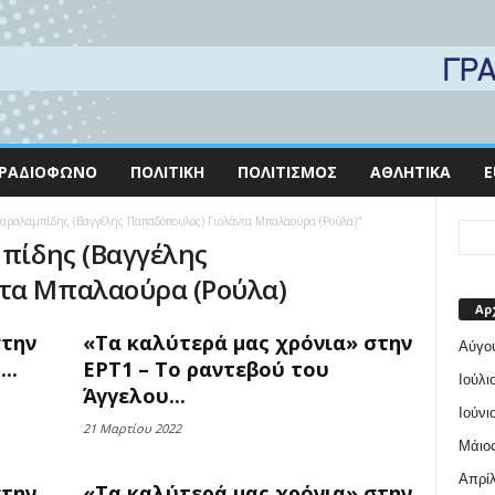
ΡΑΔΙΌΦΩΝΟ
ΠΟΛΙΤΙΚΉ
ΠΟΛΙΤΙΣΜΌΣ
ΑΘΛΗΤΙΚΆ
E
 Χαραλαμπίδης (Βαγγέλης Παπαδόπουλος) Γιολάντα Μπαλαούρα (Ρούλα)"
μπίδης (Βαγγέλης
τα Μπαλαούρα (Ρούλα)
Αρ
στην
«Τα καλύτερά μας χρόνια» στην
Αύγο
..
ΕΡΤ1 – Το ραντεβού του
Ιούλι
Άγγελου...
Ιούνι
21 Μαρτίου 2022
Μάιος
Απρίλ
στην
«Τα καλύτερά μας χρόνια» στην