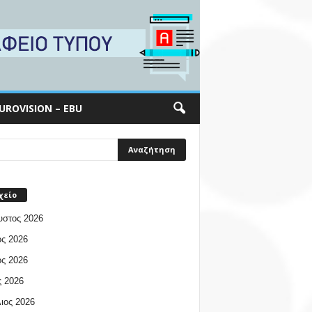
UROVISION – EBU
χείο
υστος 2026
ος 2026
ος 2026
 2026
ιος 2026