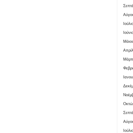
Σεπτέ
Αύγο
Ιούλι
Ιούνι
Μάιος
Απρίλ
Μάρτι
Φεβρο
Ιανου
Δεκέμ
Νοέμβ
Οκτώ
Σεπτέ
Αύγο
Ιούλι