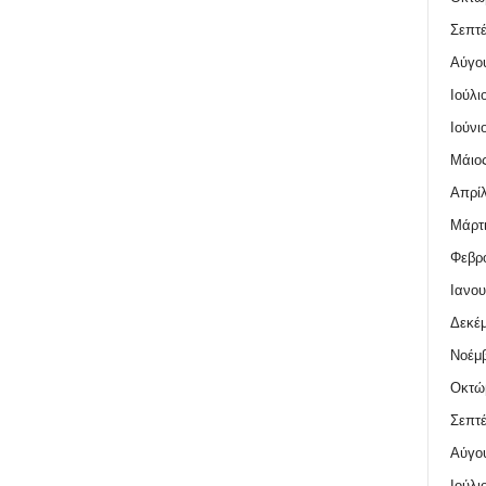
Σεπτέ
Αύγο
Ιούλι
Ιούνι
Μάιος
Απρίλ
Μάρτι
Φεβρο
Ιανου
Δεκέμ
Νοέμβ
Οκτώ
Σεπτέ
Αύγο
Ιούλι