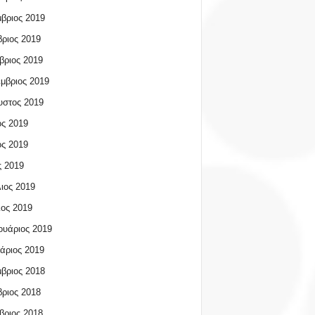
βριος 2019
ριος 2019
βριος 2019
μβριος 2019
υστος 2019
ος 2019
ος 2019
 2019
ιος 2019
ος 2019
υάριος 2019
άριος 2019
βριος 2018
ριος 2018
βριος 2018