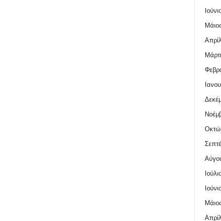
Ιούνι
Μάιος
Απρίλ
Μάρτι
Φεβρο
Ιανου
Δεκέμ
Νοέμβ
Οκτώ
Σεπτέ
Αύγο
Ιούλι
Ιούνι
Μάιος
Απρίλ