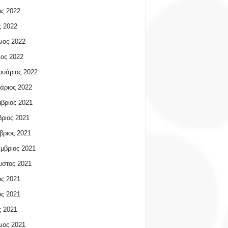
ος 2022
 2022
ιος 2022
ος 2022
υάριος 2022
άριος 2022
βριος 2021
ριος 2021
βριος 2021
μβριος 2021
υστος 2021
ος 2021
ος 2021
 2021
ιος 2021