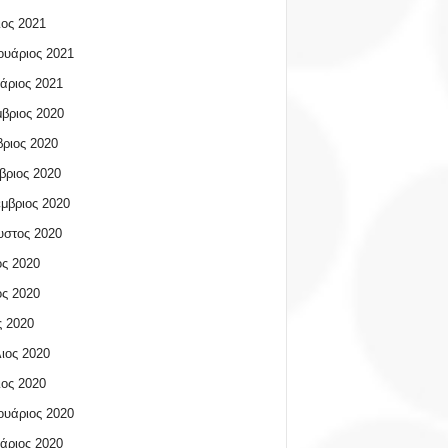
ος 2021
υάριος 2021
άριος 2021
βριος 2020
ριος 2020
βριος 2020
μβριος 2020
υστος 2020
ος 2020
ος 2020
 2020
ιος 2020
ος 2020
υάριος 2020
άριος 2020