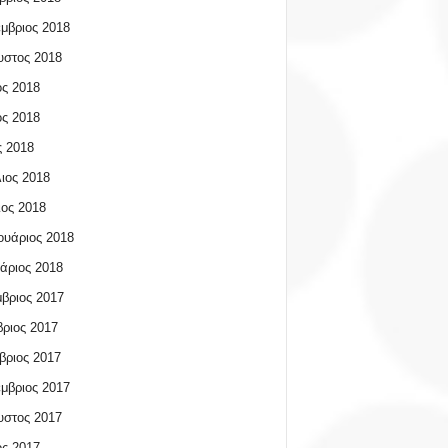
μβριος 2018
υστος 2018
ος 2018
ος 2018
 2018
ιος 2018
ος 2018
υάριος 2018
άριος 2018
βριος 2017
ριος 2017
βριος 2017
μβριος 2017
υστος 2017
ος 2017