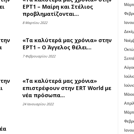
Μάρτι
ει
ΕΡΤ1 – Μαίρη και Στέλιος
προβληματίζονται...
Φεβρο
Ιανου
8 Μαρτίου 2022
Δεκέμ
στην
«Τα καλύτερά μας χρόνια» στην
Νοέμβ
α
ΕΡΤ1 – Ο Άγγελος θέλει...
Οκτώ
7 Φεβρουαρίου 2022
Σεπτέ
Αύγο
Ιούλι
στην
«Τα καλύτερά μας χρόνια»
Ιούνι
ι
επιστρέφουν στην ERT World με
νέα πρόσωπα...
Μάιος
Απρίλ
24 Ιανουαρίου 2022
Μάρτι
Φεβρο
νέα
Ιανου