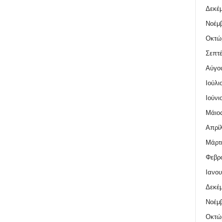
Δεκέμ
Νοέμβ
Οκτώ
Σεπτέ
Αύγο
Ιούλι
Ιούνι
Μάιος
Απρίλ
Μάρτι
Φεβρο
Ιανου
Δεκέμ
Νοέμβ
Οκτώ