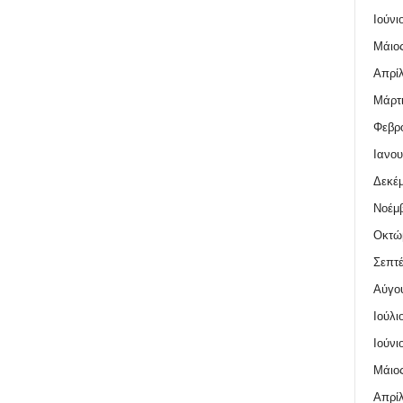
Ιούνι
Μάιος
Απρίλ
Μάρτι
Φεβρο
Ιανου
Δεκέμ
Νοέμβ
Οκτώ
Σεπτέ
Αύγο
Ιούλι
Ιούνι
Μάιος
Απρίλ