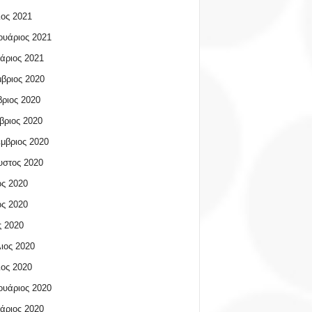
ος 2021
υάριος 2021
άριος 2021
βριος 2020
ριος 2020
βριος 2020
μβριος 2020
υστος 2020
ος 2020
ος 2020
 2020
ιος 2020
ος 2020
υάριος 2020
άριος 2020