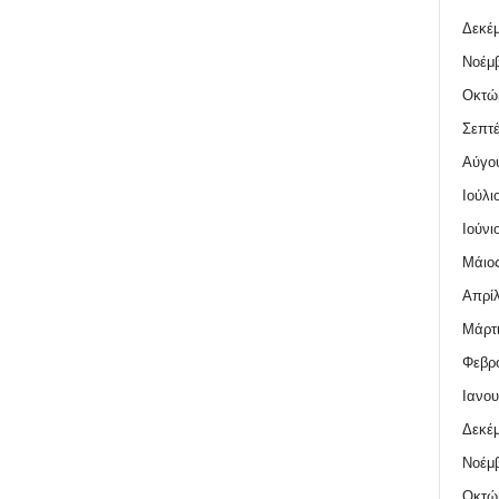
Δεκέμ
Νοέμβ
Οκτώ
Σεπτέ
Αύγο
Ιούλι
Ιούνι
Μάιος
Απρίλ
Μάρτι
Φεβρο
Ιανου
Δεκέμ
Νοέμβ
Οκτώ