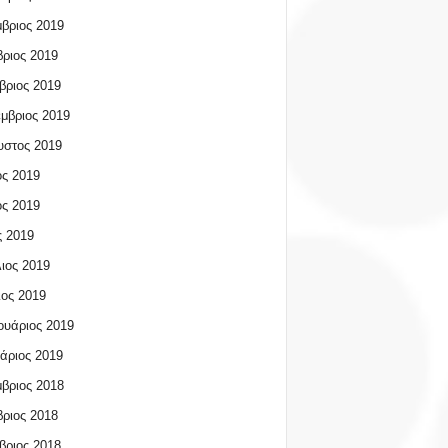
βριος 2019
ριος 2019
βριος 2019
μβριος 2019
υστος 2019
ος 2019
ος 2019
 2019
ιος 2019
ος 2019
υάριος 2019
άριος 2019
βριος 2018
ριος 2018
βριος 2018