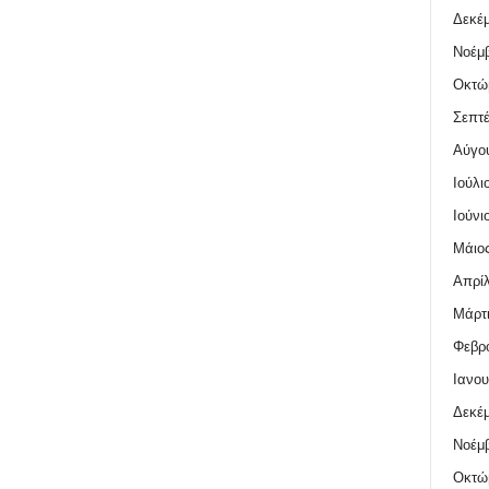
Δεκέμ
Νοέμβ
Οκτώ
Σεπτέ
Αύγο
Ιούλι
Ιούνι
Μάιος
Απρίλ
Μάρτι
Φεβρο
Ιανου
Δεκέμ
Νοέμβ
Οκτώ