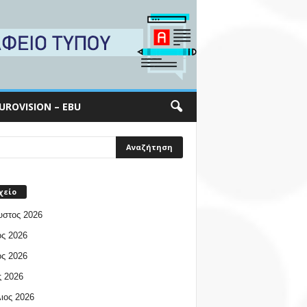
UROVISION – EBU
χείο
υστος 2026
ος 2026
ος 2026
 2026
ιος 2026