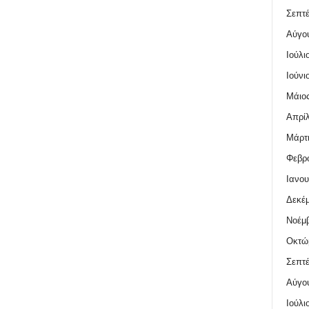
Σεπτέ
Αύγο
Ιούλι
Ιούνι
Μάιος
Απρίλ
Μάρτι
Φεβρο
Ιανου
Δεκέμ
Νοέμβ
Οκτώ
Σεπτέ
Αύγο
Ιούλι