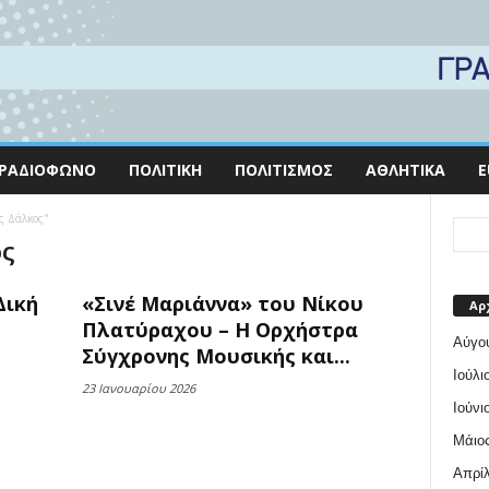
ΡΑΔΙΌΦΩΝΟ
ΠΟΛΙΤΙΚΉ
ΠΟΛΙΤΙΣΜΌΣ
ΑΘΛΗΤΙΚΆ
E
ς Δάλκος"
ος
Δική
«Σινέ Μαριάννα» του Νίκου
Αρ
Πλατύραχου – Η Ορχήστρα
Αύγο
Σύγχρονης Μουσικής και...
Ιούλι
23 Ιανουαρίου 2026
Ιούνι
Μάιος
Απρίλ