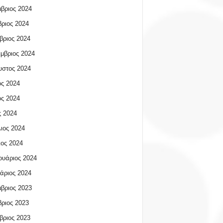
βριος 2024
ριος 2024
βριος 2024
μβριος 2024
υστος 2024
ος 2024
ος 2024
 2024
ιος 2024
ος 2024
υάριος 2024
άριος 2024
βριος 2023
ριος 2023
βριος 2023