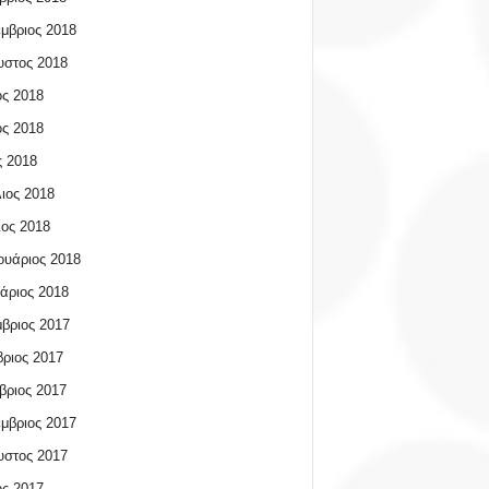
μβριος 2018
υστος 2018
ος 2018
ος 2018
 2018
ιος 2018
ος 2018
υάριος 2018
άριος 2018
βριος 2017
ριος 2017
βριος 2017
μβριος 2017
υστος 2017
ος 2017