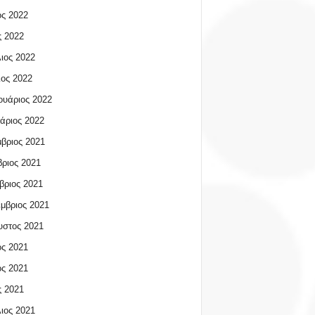
ος 2022
 2022
ιος 2022
ος 2022
υάριος 2022
άριος 2022
βριος 2021
ριος 2021
βριος 2021
μβριος 2021
υστος 2021
ος 2021
ος 2021
 2021
ιος 2021