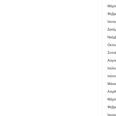
Μάρτι
Φεβρο
Ιανου
Δεκέμ
Νοέμβ
Οκτώ
Σεπτέ
Αύγο
Ιούλι
Ιούνι
Μάιος
Απρίλ
Μάρτι
Φεβρο
Ιανου