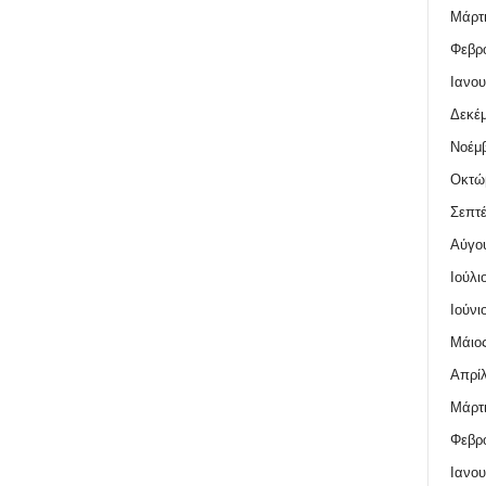
Μάρτι
Φεβρο
Ιανου
Δεκέμ
Νοέμβ
Οκτώ
Σεπτέ
Αύγο
Ιούλι
Ιούνι
Μάιος
Απρίλ
Μάρτι
Φεβρο
Ιανου