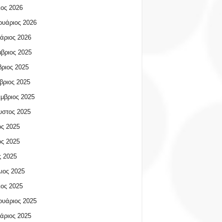
ος 2026
υάριος 2026
άριος 2026
βριος 2025
ριος 2025
βριος 2025
μβριος 2025
υστος 2025
ος 2025
ος 2025
 2025
ιος 2025
ος 2025
υάριος 2025
άριος 2025