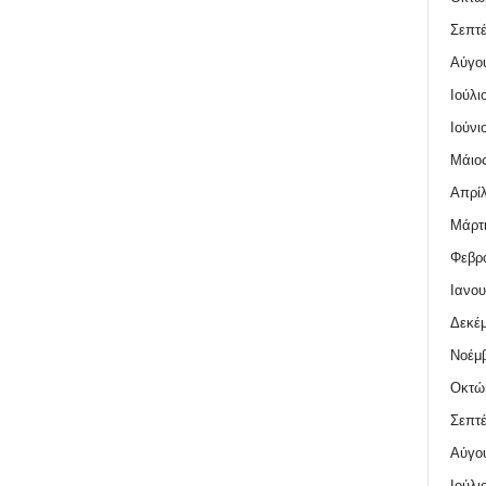
Σεπτέ
Αύγο
Ιούλι
Ιούνι
Μάιος
Απρίλ
Μάρτι
Φεβρο
Ιανου
Δεκέμ
Νοέμβ
Οκτώ
Σεπτέ
Αύγο
Ιούλι