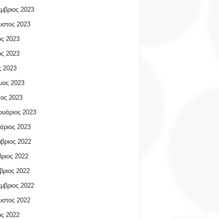
μβριος 2023
υστος 2023
ος 2023
ος 2023
 2023
ιος 2023
ος 2023
υάριος 2023
άριος 2023
βριος 2022
ριος 2022
βριος 2022
μβριος 2022
υστος 2022
ος 2022