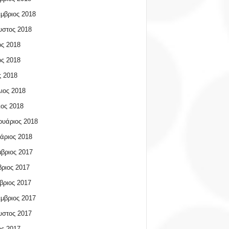
μβριος 2018
υστος 2018
ος 2018
ος 2018
 2018
ιος 2018
ος 2018
υάριος 2018
άριος 2018
βριος 2017
ριος 2017
βριος 2017
μβριος 2017
υστος 2017
ος 2017