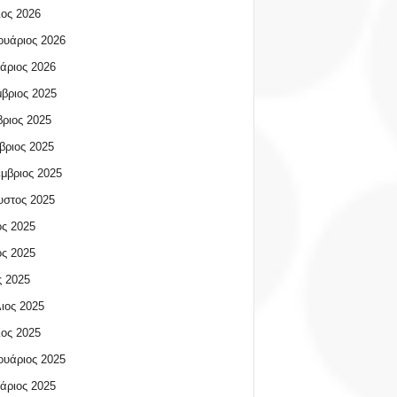
ος 2026
υάριος 2026
άριος 2026
βριος 2025
ριος 2025
βριος 2025
μβριος 2025
υστος 2025
ος 2025
ος 2025
 2025
ιος 2025
ος 2025
υάριος 2025
άριος 2025