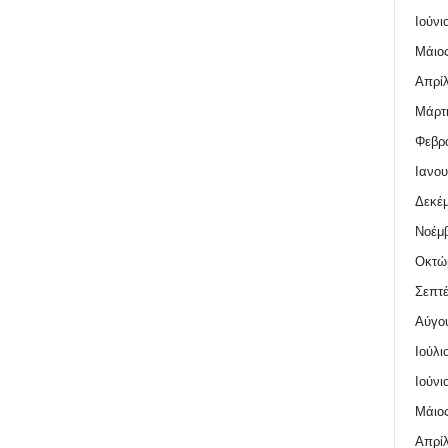
Ιούνι
Μάιος
Απρίλ
Μάρτι
Φεβρο
Ιανου
Δεκέμ
Νοέμβ
Οκτώ
Σεπτέ
Αύγο
Ιούλι
Ιούνι
Μάιος
Απρίλ