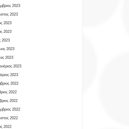
μβριος 2023
υστος 2023
ος 2023
ος 2023
 2023
ιος 2023
ος 2023
υάριος 2023
άριος 2023
βριος 2022
ριος 2022
βριος 2022
μβριος 2022
υστος 2022
ος 2022