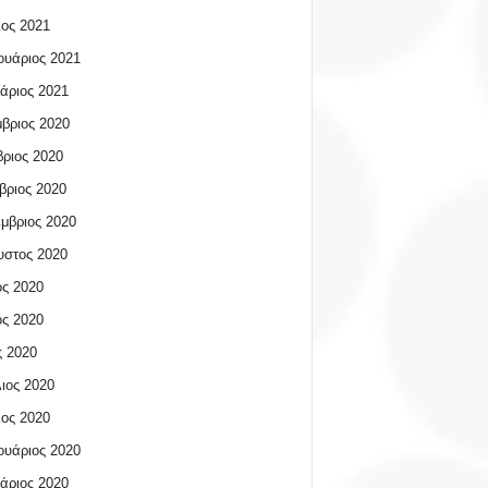
ος 2021
υάριος 2021
άριος 2021
βριος 2020
ριος 2020
βριος 2020
μβριος 2020
υστος 2020
ος 2020
ος 2020
 2020
ιος 2020
ος 2020
υάριος 2020
άριος 2020