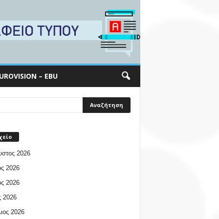
UROVISION – EBU
χείο
υστος 2026
ος 2026
ος 2026
 2026
ιος 2026