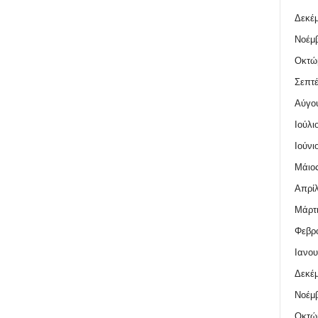
Δεκέμ
Νοέμβ
Οκτώ
Σεπτέ
Αύγο
Ιούλι
Ιούνι
Μάιος
Απρίλ
Μάρτι
Φεβρο
Ιανου
Δεκέμ
Νοέμβ
Οκτώ