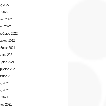
ος 2022
 2022
ιος 2022
ος 2022
υάριος 2022
άριος 2022
βριος 2021
ριος 2021
βριος 2021
μβριος 2021
υστος 2021
ος 2021
ος 2021
 2021
ιος 2021