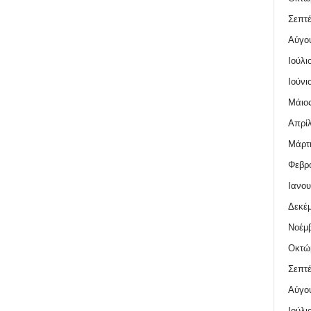
Σεπτέ
Αύγο
Ιούλι
Ιούνι
Μάιος
Απρίλ
Μάρτι
Φεβρο
Ιανου
Δεκέμ
Νοέμβ
Οκτώ
Σεπτέ
Αύγο
Ιούλι