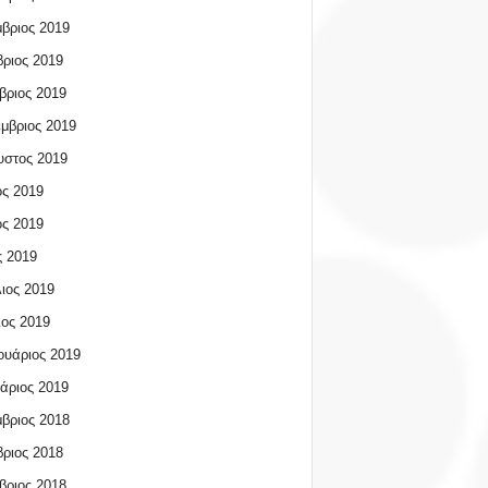
βριος 2019
ριος 2019
βριος 2019
μβριος 2019
υστος 2019
ος 2019
ος 2019
 2019
ιος 2019
ος 2019
υάριος 2019
άριος 2019
βριος 2018
ριος 2018
βριος 2018