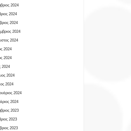
βριος 2024
ριος 2024
βριος 2024
μβριος 2024
υστος 2024
ος 2024
ος 2024
 2024
ιος 2024
ος 2024
υάριος 2024
άριος 2024
βριος 2023
ριος 2023
βριος 2023