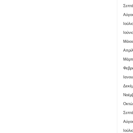
Σεπτέ
Αύγο
Ιούλι
Ιούνι
Μάιος
Απρίλ
Μάρτι
Φεβρο
Ιανου
Δεκέμ
Νοέμβ
Οκτώ
Σεπτέ
Αύγο
Ιούλι