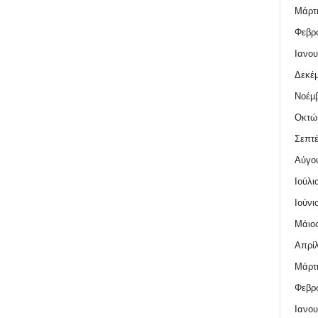
Μάρτι
Φεβρο
Ιανου
Δεκέμ
Νοέμβ
Οκτώ
Σεπτέ
Αύγο
Ιούλι
Ιούνι
Μάιος
Απρίλ
Μάρτι
Φεβρο
Ιανου