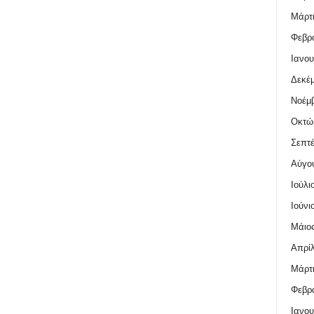
Μάρτι
Φεβρο
Ιανου
Δεκέμ
Νοέμβ
Οκτώ
Σεπτέ
Αύγο
Ιούλι
Ιούνι
Μάιος
Απρίλ
Μάρτι
Φεβρο
Ιανου