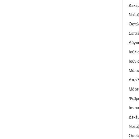
Δεκέμ
Νοέμβ
Οκτώ
Σεπτέ
Αύγο
Ιούλι
Ιούνι
Μάιος
Απρίλ
Μάρτι
Φεβρο
Ιανου
Δεκέμ
Νοέμβ
Οκτώ