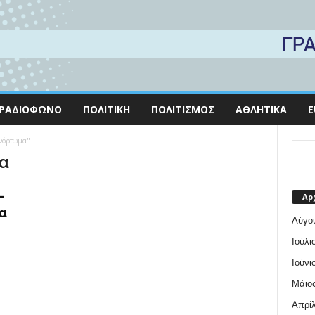
ΡΑΔΙΌΦΩΝΟ
ΠΟΛΙΤΙΚΉ
ΠΟΛΙΤΙΣΜΌΣ
ΑΘΛΗΤΙΚΆ
E
 Φόρτωμα"
μα
–
Αρ
α
Αύγο
Ιούλι
Ιούνι
Μάιος
Απρίλ