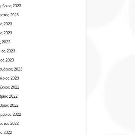
μβριος 2023
υστος 2023
ος 2023
ος 2023
 2023
ιος 2023
ος 2023
υάριος 2023
άριος 2023
βριος 2022
ριος 2022
βριος 2022
μβριος 2022
υστος 2022
ος 2022