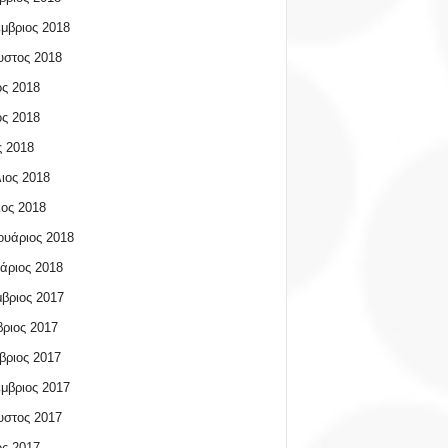
μβριος 2018
υστος 2018
ος 2018
ος 2018
 2018
ιος 2018
ος 2018
υάριος 2018
άριος 2018
βριος 2017
ριος 2017
βριος 2017
μβριος 2017
υστος 2017
ος 2017