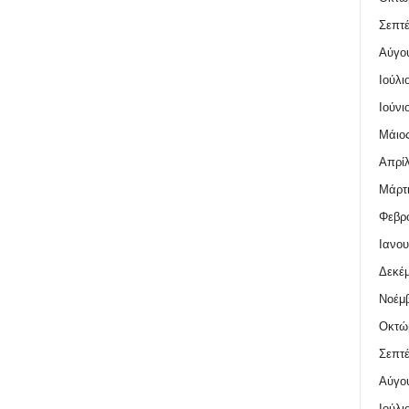
Σεπτέ
Αύγο
Ιούλι
Ιούνι
Μάιος
Απρίλ
Μάρτι
Φεβρο
Ιανου
Δεκέμ
Νοέμβ
Οκτώ
Σεπτέ
Αύγο
Ιούλι