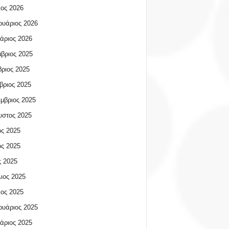
ος 2026
υάριος 2026
άριος 2026
βριος 2025
ριος 2025
βριος 2025
μβριος 2025
υστος 2025
ος 2025
ος 2025
 2025
ιος 2025
ος 2025
υάριος 2025
άριος 2025