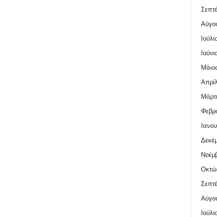
Σεπτέ
Αύγο
Ιούλι
Ιούνι
Μάιος
Απρίλ
Μάρτι
Φεβρο
Ιανου
Δεκέμ
Νοέμβ
Οκτώ
Σεπτέ
Αύγο
Ιούλι