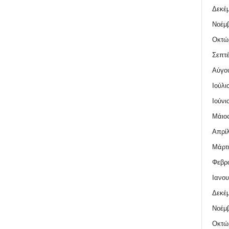
Δεκέμ
Νοέμβ
Οκτώ
Σεπτέ
Αύγο
Ιούλι
Ιούνι
Μάιος
Απρίλ
Μάρτι
Φεβρο
Ιανου
Δεκέμ
Νοέμβ
Οκτώ