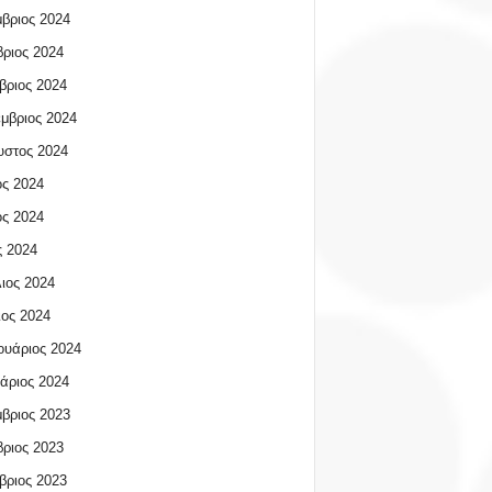
βριος 2024
ριος 2024
βριος 2024
μβριος 2024
υστος 2024
ος 2024
ος 2024
 2024
ιος 2024
ος 2024
υάριος 2024
άριος 2024
βριος 2023
ριος 2023
βριος 2023