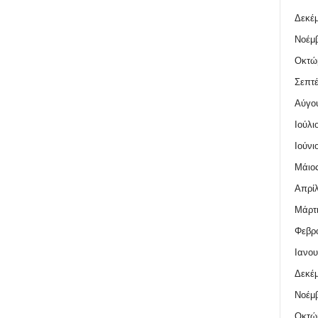
Δεκέμ
Νοέμβ
Οκτώ
Σεπτέ
Αύγο
Ιούλι
Ιούνι
Μάιος
Απρίλ
Μάρτι
Φεβρο
Ιανου
Δεκέμ
Νοέμβ
Οκτώ