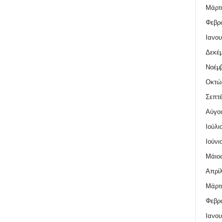
Μάρτι
Φεβρο
Ιανου
Δεκέμ
Νοέμβ
Οκτώ
Σεπτέ
Αύγο
Ιούλι
Ιούνι
Μάιος
Απρίλ
Μάρτι
Φεβρο
Ιανου