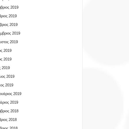
βριος 2019
ριος 2019
βριος 2019
μβριος 2019
υστος 2019
ος 2019
ος 2019
 2019
ιος 2019
ος 2019
υάριος 2019
άριος 2019
βριος 2018
ριος 2018
βριος 2018