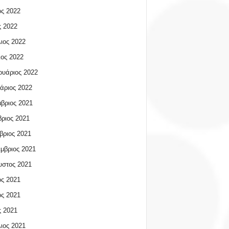
ος 2022
 2022
ιος 2022
ος 2022
υάριος 2022
άριος 2022
βριος 2021
ριος 2021
βριος 2021
μβριος 2021
υστος 2021
ος 2021
ος 2021
 2021
ιος 2021