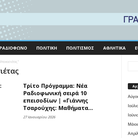
ΡΑΔΙΌΦΩΝΟ
ΠΟΛΙΤΙΚΉ
ΠΟΛΙΤΙΣΜΌΣ
ΑΘΛΗΤΙΚΆ
E
 Μπακασιέτας"
ιέτας
:
Τρίτο Πρόγραμμα: Νέα
Αρ
Ραδιοφωνική σειρά 10
Αύγο
επεισοδίων | «Γιάννης
Ιούλι
Τσαρούχης: Μαθήματα...
Ιούνι
27 Ιανουαρίου 2026
Μάιος
Απρίλ