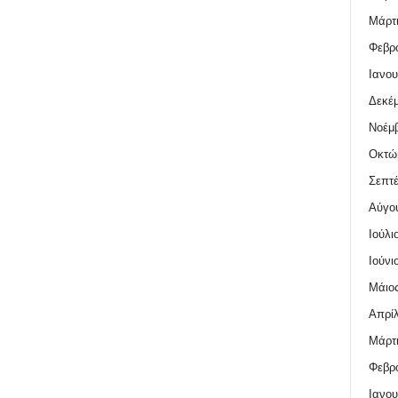
Μάρτι
Φεβρο
Ιανου
Δεκέμ
Νοέμβ
Οκτώ
Σεπτέ
Αύγο
Ιούλι
Ιούνι
Μάιος
Απρίλ
Μάρτι
Φεβρο
Ιανου