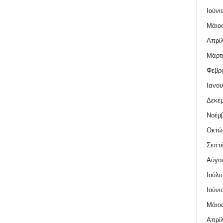
Ιούνι
Μάιος
Απρίλ
Μάρτι
Φεβρο
Ιανου
Δεκέμ
Νοέμβ
Οκτώ
Σεπτέ
Αύγο
Ιούλι
Ιούνι
Μάιος
Απρίλ