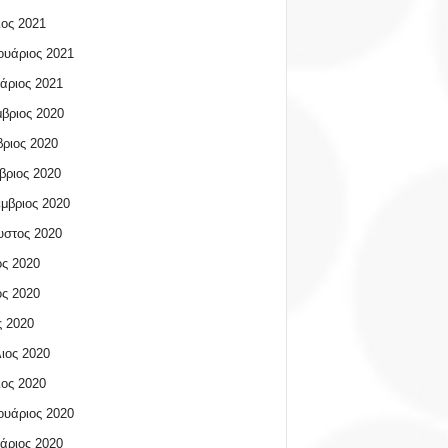
ος 2021
υάριος 2021
άριος 2021
βριος 2020
ριος 2020
βριος 2020
μβριος 2020
υστος 2020
ος 2020
ος 2020
 2020
ιος 2020
ος 2020
υάριος 2020
άριος 2020