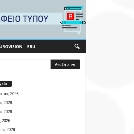
UROVISION – EBU
χείο
υστος 2026
ος 2026
ος 2026
 2026
ιος 2026