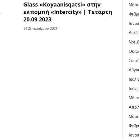
Glass «Koyaanisqatsi» στην
Μάρτι
.
εκπομπή «Intercity» | Τετάρτη
Φεβρο
20.09.2023
Ιανου
19 Σεπτεμβρίου 2023
Δεκέμ
Νοέμβ
Οκτώ
Σεπτέ
Αύγο
Ιούλι
Ιούνι
Μάιος
Απρίλ
Μάρτι
Φεβρο
Ιανου