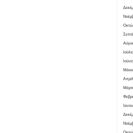
Δεκέμ
Νοέμβ
Οκτώ
Σεπτέ
Αύγο
Ιούλι
Ιούνι
Μάιος
Απρίλ
Μάρτι
Φεβρο
Ιανου
Δεκέμ
Νοέμβ
Οκτώ