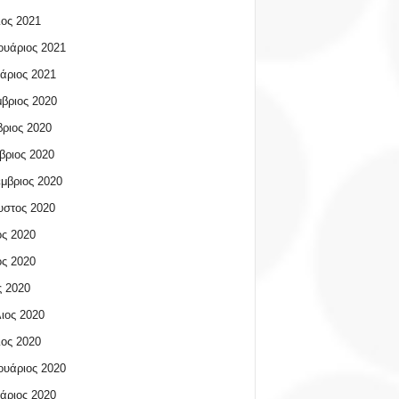
ος 2021
υάριος 2021
άριος 2021
βριος 2020
ριος 2020
βριος 2020
μβριος 2020
υστος 2020
ος 2020
ος 2020
 2020
ιος 2020
ος 2020
υάριος 2020
άριος 2020