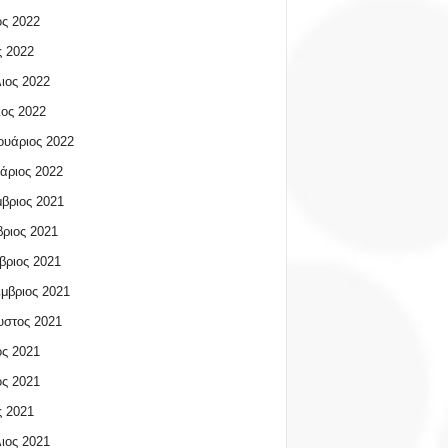
ος 2022
 2022
ιος 2022
ος 2022
υάριος 2022
άριος 2022
βριος 2021
ριος 2021
βριος 2021
μβριος 2021
υστος 2021
ος 2021
ος 2021
 2021
ιος 2021