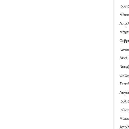
Ιούνι
Μάιος
Απρίλ
Μάρτι
Φεβρο
Ιανου
Δεκέμ
Νοέμβ
Οκτώ
Σεπτέ
Αύγο
Ιούλι
Ιούνι
Μάιος
Απρίλ