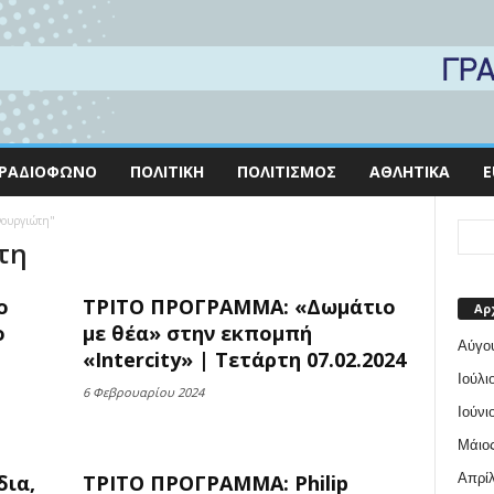
ΡΑΔΙΌΦΩΝΟ
ΠΟΛΙΤΙΚΉ
ΠΟΛΙΤΙΣΜΌΣ
ΑΘΛΗΤΙΚΆ
E
Φουργιώτη"
τη
ο
ΤΡΙΤΟ ΠΡΟΓΡΑΜΜΑ: «Δωμάτιο
Αρ
ο
με θέα» στην εκπομπή
Αύγο
«Intercity» | Τετάρτη 07.02.2024
Ιούλι
6 Φεβρουαρίου 2024
Ιούνι
Μάιος
Απρίλ
ια,
ΤΡΙΤΟ ΠΡΟΓΡΑΜΜΑ: Philip