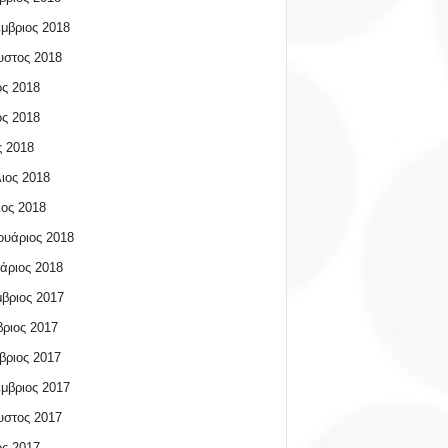
μβριος 2018
υστος 2018
ος 2018
ος 2018
 2018
ιος 2018
ος 2018
υάριος 2018
άριος 2018
βριος 2017
ριος 2017
βριος 2017
μβριος 2017
υστος 2017
ος 2017