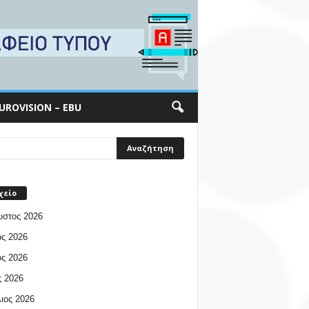
UROVISION – EBU
χείο
υστος 2026
ος 2026
ος 2026
 2026
ιος 2026