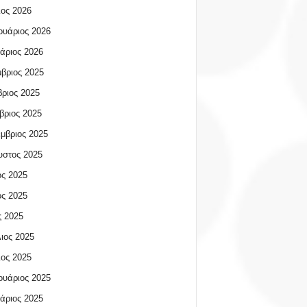
ος 2026
υάριος 2026
άριος 2026
βριος 2025
ριος 2025
βριος 2025
μβριος 2025
υστος 2025
ος 2025
ος 2025
 2025
ιος 2025
ος 2025
υάριος 2025
άριος 2025