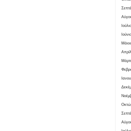
Σεπτέ
Αύγο
Ιούλι
Ιούνι
Μάιος
Απρίλ
Μάρτι
Φεβρο
Ιανου
Δεκέμ
Νοέμβ
Οκτώ
Σεπτέ
Αύγο
Ιούλι