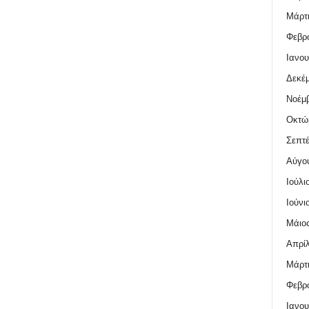
Μάρτι
Φεβρο
Ιανου
Δεκέμ
Νοέμβ
Οκτώ
Σεπτέ
Αύγο
Ιούλι
Ιούνι
Μάιος
Απρίλ
Μάρτι
Φεβρο
Ιανου