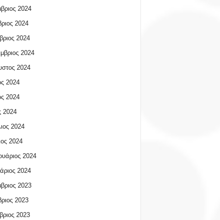
βριος 2024
ριος 2024
βριος 2024
μβριος 2024
υστος 2024
ος 2024
ος 2024
 2024
ιος 2024
ος 2024
υάριος 2024
άριος 2024
βριος 2023
ριος 2023
βριος 2023