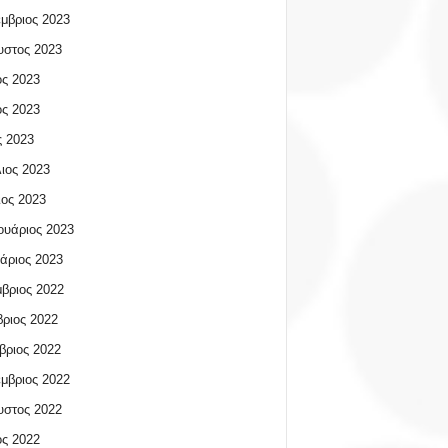
μβριος 2023
υστος 2023
ος 2023
ος 2023
 2023
ιος 2023
ος 2023
υάριος 2023
άριος 2023
βριος 2022
ριος 2022
βριος 2022
μβριος 2022
υστος 2022
ος 2022