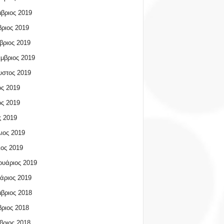
βριος 2019
ριος 2019
βριος 2019
μβριος 2019
υστος 2019
ος 2019
ος 2019
 2019
ιος 2019
ος 2019
υάριος 2019
άριος 2019
βριος 2018
ριος 2018
βριος 2018