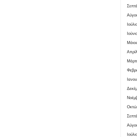
Σεπτέ
Αύγο
Ιούλι
Ιούνι
Μάιος
Απρίλ
Μάρτι
Φεβρο
Ιανου
Δεκέμ
Νοέμβ
Οκτώ
Σεπτέ
Αύγο
Ιούλι