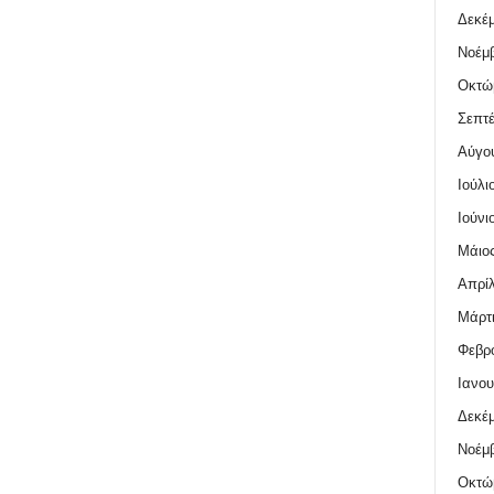
Δεκέμ
Νοέμβ
Οκτώ
Σεπτέ
Αύγο
Ιούλι
Ιούνι
Μάιος
Απρίλ
Μάρτι
Φεβρο
Ιανου
Δεκέμ
Νοέμβ
Οκτώ