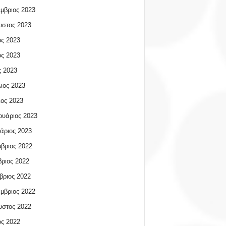
μβριος 2023
υστος 2023
ος 2023
ος 2023
 2023
ιος 2023
ος 2023
υάριος 2023
άριος 2023
βριος 2022
ριος 2022
βριος 2022
μβριος 2022
υστος 2022
ος 2022