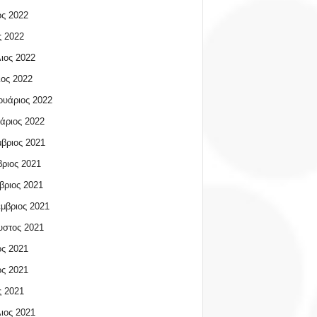
ος 2022
 2022
ιος 2022
ος 2022
υάριος 2022
άριος 2022
βριος 2021
ριος 2021
βριος 2021
μβριος 2021
υστος 2021
ος 2021
ος 2021
 2021
ιος 2021