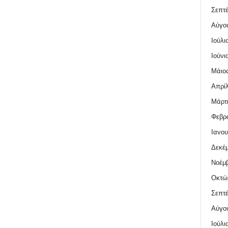
Σεπτέ
Αύγο
Ιούλι
Ιούνι
Μάιος
Απρίλ
Μάρτι
Φεβρο
Ιανου
Δεκέμ
Νοέμβ
Οκτώ
Σεπτέ
Αύγο
Ιούλι