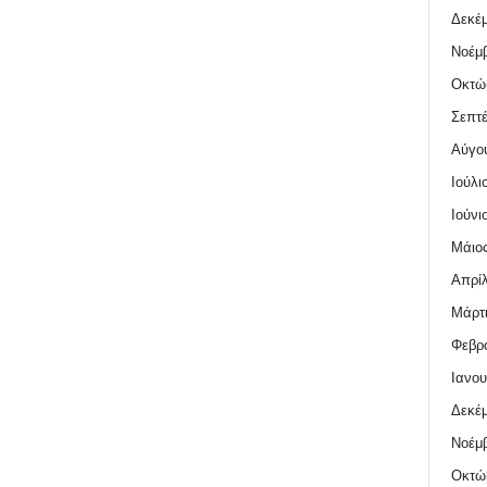
Δεκέμ
Νοέμβ
Οκτώ
Σεπτέ
Αύγο
Ιούλι
Ιούνι
Μάιος
Απρίλ
Μάρτι
Φεβρο
Ιανου
Δεκέμ
Νοέμβ
Οκτώ