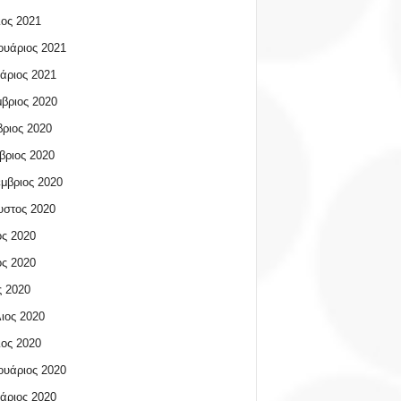
ος 2021
υάριος 2021
άριος 2021
βριος 2020
ριος 2020
βριος 2020
μβριος 2020
υστος 2020
ος 2020
ος 2020
 2020
ιος 2020
ος 2020
υάριος 2020
άριος 2020