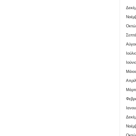
Δεκέμ
Νοέμβ
Οκτώ
Σεπτέ
Αύγο
Ιούλι
Ιούνι
Μάιος
Απρίλ
Μάρτι
Φεβρο
Ιανου
Δεκέμ
Νοέμβ
Οκτώ