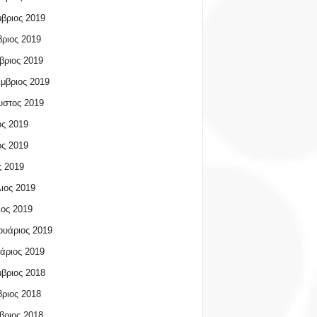
βριος 2019
ριος 2019
βριος 2019
μβριος 2019
υστος 2019
ος 2019
ος 2019
 2019
ιος 2019
ος 2019
υάριος 2019
άριος 2019
βριος 2018
ριος 2018
βριος 2018