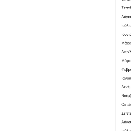
Σεπτέ
Αύγο
Ιούλι
Ιούνι
Μάιος
Απρίλ
Μάρτι
Φεβρο
Ιανου
Δεκέμ
Νοέμβ
Οκτώ
Σεπτέ
Αύγο
Ιούλι