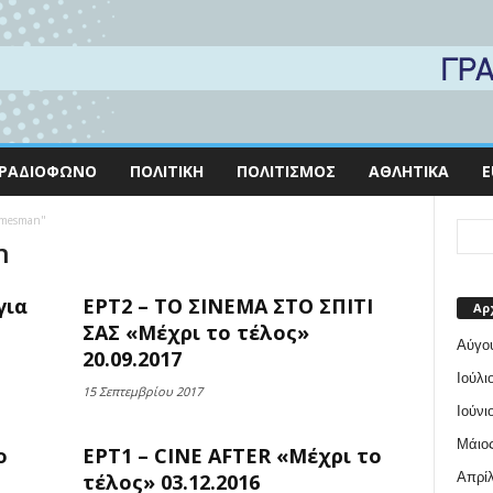
ΡΑΔΙΌΦΩΝΟ
ΠΟΛΙΤΙΚΉ
ΠΟΛΙΤΙΣΜΌΣ
ΑΘΛΗΤΙΚΆ
E
homesman"
n
για
ΕΡΤ2 – ΤΟ ΣΙΝΕΜΑ ΣΤΟ ΣΠΙΤΙ
Αρ
ΣΑΣ «Μέχρι το τέλος»
Αύγο
20.09.2017
Ιούλι
15 Σεπτεμβρίου 2017
Ιούνι
Μάιος
ο
ΕΡΤ1 – CINE AFTER «Μέχρι το
Απρίλ
τέλος» 03.12.2016