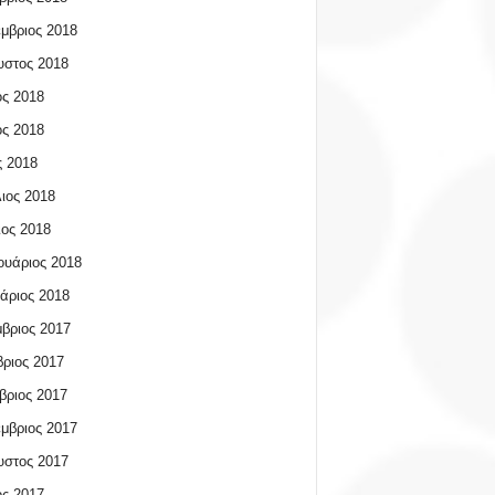
μβριος 2018
υστος 2018
ος 2018
ος 2018
 2018
ιος 2018
ος 2018
υάριος 2018
άριος 2018
βριος 2017
ριος 2017
βριος 2017
μβριος 2017
υστος 2017
ος 2017