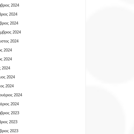
βριος 2024
ριος 2024
βριος 2024
μβριος 2024
υστος 2024
ος 2024
ος 2024
 2024
ιος 2024
ος 2024
υάριος 2024
άριος 2024
βριος 2023
ριος 2023
βριος 2023