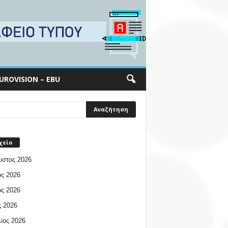
UROVISION – EBU
χείο
υστος 2026
ος 2026
ος 2026
 2026
ιος 2026