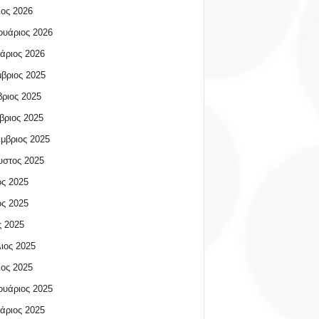
ος 2026
υάριος 2026
άριος 2026
βριος 2025
ριος 2025
βριος 2025
μβριος 2025
υστος 2025
ος 2025
ος 2025
 2025
ιος 2025
ος 2025
υάριος 2025
άριος 2025