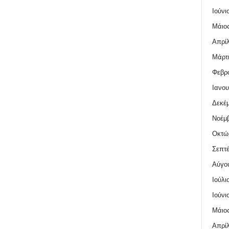
Ιούνι
Μάιος
Απρίλ
Μάρτι
Φεβρο
Ιανου
Δεκέμ
Νοέμβ
Οκτώ
Σεπτέ
Αύγο
Ιούλι
Ιούνι
Μάιος
Απρίλ