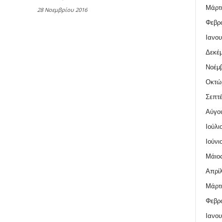
Μάρτι
28 Νοεμβρίου 2016
Φεβρο
Ιανου
Δεκέμ
Νοέμβ
Οκτώ
Σεπτέ
Αύγο
Ιούλι
Ιούνι
Μάιος
Απρίλ
Μάρτι
Φεβρο
Ιανου