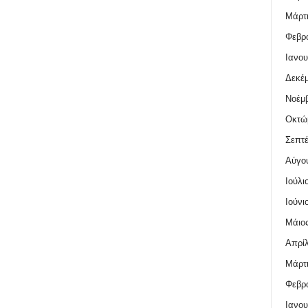
Μάρτι
Φεβρο
Ιανου
Δεκέμ
Νοέμβ
Οκτώ
Σεπτέ
Αύγο
Ιούλι
Ιούνι
Μάιος
Απρίλ
Μάρτι
Φεβρο
Ιανου