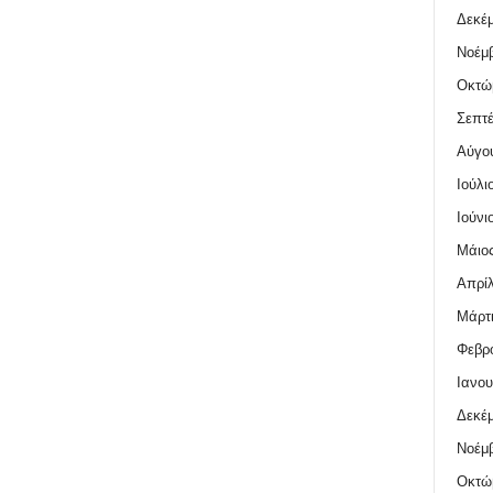
Δεκέμ
Νοέμβ
Οκτώ
Σεπτέ
Αύγο
Ιούλι
Ιούνι
Μάιος
Απρίλ
Μάρτι
Φεβρο
Ιανου
Δεκέμ
Νοέμβ
Οκτώ