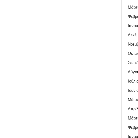
Μάρτι
Φεβρο
Ιανου
Δεκέμ
Νοέμβ
Οκτώ
Σεπτέ
Αύγο
Ιούλι
Ιούνι
Μάιος
Απρίλ
Μάρτι
Φεβρο
Ιανου