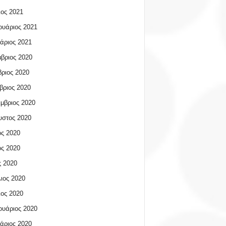
ος 2021
υάριος 2021
άριος 2021
βριος 2020
ριος 2020
βριος 2020
μβριος 2020
υστος 2020
ος 2020
ος 2020
 2020
ιος 2020
ος 2020
υάριος 2020
άριος 2020