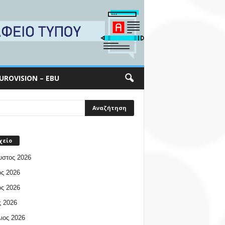
UROVISION – EBU
χείο
υστος 2026
ος 2026
ος 2026
 2026
ιος 2026