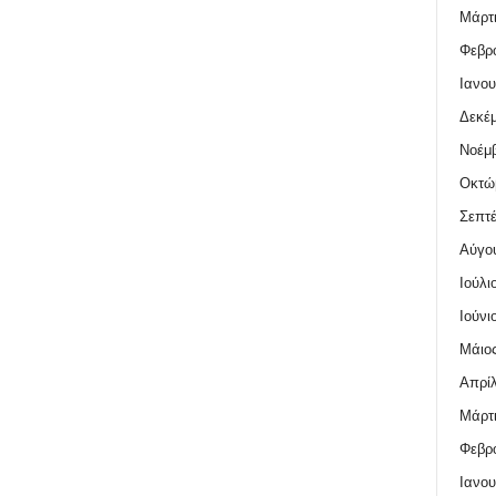
Μάρτι
Φεβρο
Ιανου
Δεκέμ
Νοέμβ
Οκτώ
Σεπτέ
Αύγο
Ιούλι
Ιούνι
Μάιος
Απρίλ
Μάρτι
Φεβρο
Ιανου