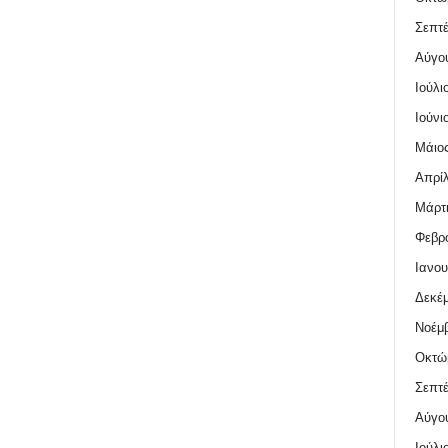
Σεπτέ
Αύγο
Ιούλι
Ιούνι
Μάιος
Απρίλ
Μάρτι
Φεβρο
Ιανου
Δεκέμ
Νοέμβ
Οκτώ
Σεπτέ
Αύγο
Ιούλι