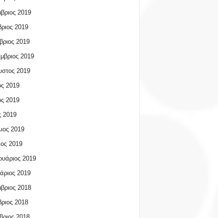
βριος 2019
ριος 2019
βριος 2019
μβριος 2019
υστος 2019
ος 2019
ος 2019
 2019
ιος 2019
ος 2019
υάριος 2019
άριος 2019
βριος 2018
ριος 2018
βριος 2018