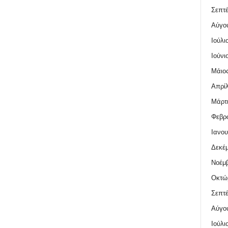
Σεπτέ
Αύγο
Ιούλι
Ιούνι
Μάιος
Απρίλ
Μάρτι
Φεβρο
Ιανου
Δεκέμ
Νοέμβ
Οκτώ
Σεπτέ
Αύγο
Ιούλι