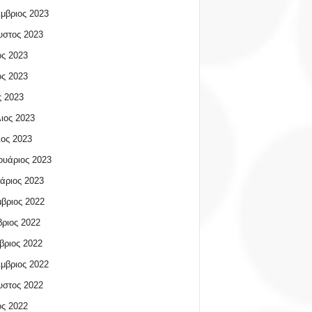
μβριος 2023
υστος 2023
ος 2023
ος 2023
 2023
ιος 2023
ος 2023
υάριος 2023
άριος 2023
βριος 2022
ριος 2022
βριος 2022
μβριος 2022
υστος 2022
ος 2022