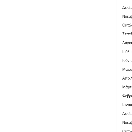
Δεκέμ
Νοέμβ
Οκτώ
Σεπτέ
Αύγο
Ιούλι
Ιούνι
Μάιος
Απρίλ
Μάρτι
Φεβρο
Ιανου
Δεκέμ
Νοέμβ
Οκτώ